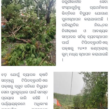
ଜରୁରୀକାଳୀନ ସେବା
ସଂସ୍ଥାଗୁଡ଼ିକୁ ପ୍ରାଥମିକତା
ଭିତ୍ତିରେ ବିଦ୍ୟୁତ ଯୋଗାଣ
ପୁନଃସ୍ଥାପନ କରାଯାଉଅଛି ।
ପରିସ୍ଥିତିର ନିରନ୍ତର
ନିରୀକ୍ଷଣ ଓ ଆବଶ୍ୟକ
ସମ୍ପଦର ସଠିକ୍‌ ବ୍ୟବସ୍ଥାପନ
ପାଇଁ ଟିପିଡବ୍ଲୁଓଡିଏଲ୍
ପକ୍ଷରୁ ୨୪×୭ କଣ୍ଟ୍ରୋଲ୍‌
ରୁମ୍‌ ମଧ୍ୟ ସ୍ଥାପନ କରାଯାଇଛି
।
ଝଡ଼ ଯୋଗୁଁ ବ୍ୟାପକ କ୍ଷତି
ସତ୍ତ୍ୱେ ଟିପିଡବ୍ଲୁଓଡିଏଲ
ପକ୍ଷରୁ ଦ୍ରୁତ ଗତିରେ ବିଦ୍ୟୁତ
ସେବା ପୁନରୁଦ୍ଧାର ପାଇଁ ସମସ୍ତ
ପ୍ରୟାସ ଜାରି ରହିଛି ।
ପର୍ଯ୍ୟାୟକ୍ରମେ ଅଧିକାଂଶ