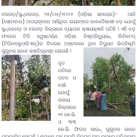
ବରଗଡ଼/ସୁନ୍ଦରଗଡ଼, ୨୫/୦୫/୨୦୨୬ (ଓଡ଼ିଶା ସମାଚାର)- ଆଜି
(ସୋମବାର) ଅପରାହ୍ନରେ ଆସିଥିବା ଭୟଙ୍କର କାଳବୈଶାଖୀ ଝଡ଼ ଯୋଗୁଁ
ସୁନ୍ଦରଗଡ଼ ଓ ବରଗଡ଼ ଜିଲ୍ଲାରେ ବ୍ୟାପକ କ୍ଷୟକ୍ଷତି ଘଟିଛି । ଏହି ଝଡ଼
ଫଳରେ ଟିପି ୱେଷ୍ଟର୍ଣ୍ଣ ଓଡ଼ିଶା ଡିଷ୍ଟ୍ରିବ୍ୟୁସନ୍‌ ଲିମିଟେଡ୍‌
(ଟିପିଡବ୍ଲୁଓଡିଏଲ୍)ର ବିତରଣ ଅଞ୍ଚଳରେ ଥିବା ବିଦ୍ୟୁତ ଭିତ୍ତିଭୂମି
ଗୁରୁତର ଭାବେ କ୍ଷତିଗ୍ରସ୍ତ ହୋଇଛି ।
ଦୃତ
ଗତିରେ
ପବନ ଓ
ବର୍ଷା
ଯୋଗୁଁ
ଉଭୟ
ଜିଲ୍ଲାରେ
୧୧ କେ.ଭି.
ଓ ୩୩
କେ.ଭି. ଫିଡର ଲାଇନ୍ ଗୁରୁତର ଭାବେ
ପ୍ରଭାବିତ ହୋଇଛି । ଶତାଧିକ ଗଛ ଉପଡ଼ି ବିଦ୍ୟୁତ ତାର ଉପରେ ପଡ଼ିଥିବାରୁ