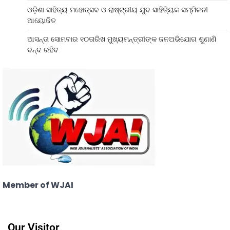
ଓଡ଼ିଶା ସାହିତ୍ୟ ମହୋତ୍ସବ ଓ ରାଷ୍ଟ୍ରୀୟ ଯୁବ ସାହିତ୍ୟିକ ସମ୍ମିଳନୀ
ଆୟୋଜିତ
ଆସନ୍ତା ସୋମବାର ୧୦ତାରିଖ ମୁଖ୍ୟମନ୍ତ୍ରୀଙ୍କ ଜନଅଭିଯୋଗ ଶୁଣାଣି
ବନ୍ଦ ରହିବ
Member of WJAI
Our Visitor