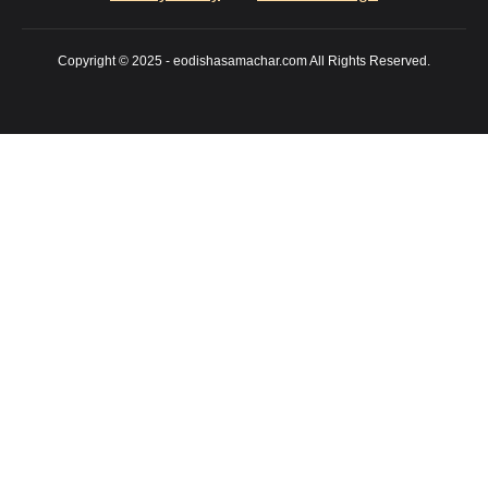
Copyright © 2025 - eodishasamachar.com All Rights Reserved.