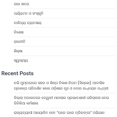
ତାଜା ଖବର
ପର୍ଯ୍ୟଟନ ଓ ସଂସ୍କୃତି
ବାଣିଜ୍ୟ ବ୍ୟବସାୟ
ବିଶେଷ
ରାଜନୀତି
ଶିକ୍ଷା
ସ୍ୱାସ୍ଥ୍ୟ
Recent Posts
ନଭି ମୁମ୍ବାଇରେ ସହର ଓ ଶିଳ୍ପ ବିକାଶ ନିଗମ (ସିଡ୍‌କୋ) ଆବାସିକ
ପ୍ରକଳ୍ପ ପରିଦର୍ଶନ କଲେ ଓଡ଼ିଶାର ଗୃହ ଓ ନଗର ଉନ୍ନୟନ ମନ୍ତ୍ରୀ
ଜିଲ୍ଲା ଅଦାଲତରେ ଦେୱାନୀ ମାମଲାର ପ୍ରଭାବଶାଳୀ ପରିଚାଳନା ନେଇ
ଦିନିକିଆ କର୍ମଶାଳା
ରାଜ୍ୟବ୍ୟାପୀ ଆୟୋଜିତ ହେବ “ଘରେ ଘରେ ତ୍ରିରଙ୍ଗା” ଅଭିଯାନ