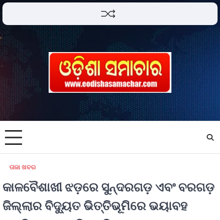
ତାଜା ଖବର
କାଳବୈଶାଖୀ ଝଡ଼ରେ ସୁନ୍ଦରଗଡ଼ ଏବଂ ବରଗଡ଼
ଜିଲ୍ଲାର ବିଦ୍ୟୁତ ଭିତ୍ତିଭୂମିରେ ଭୟାବହ