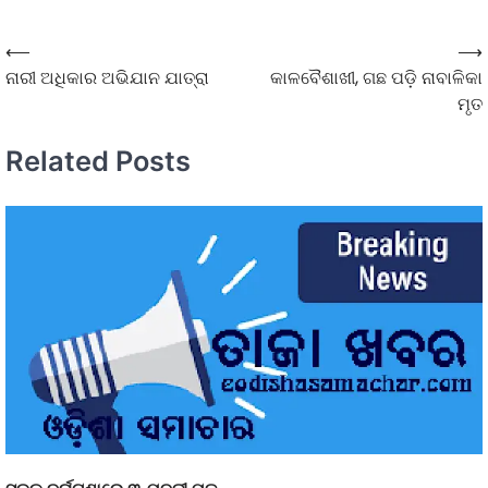
⟵
⟶
ନାରୀ ଅଧିକାର ଅଭିଯାନ ଯାତ୍ରା
କାଳବୈଶାଖୀ, ଗଛ ପଡ଼ି ନାବାଳିକା
ମୃତ
Related Posts