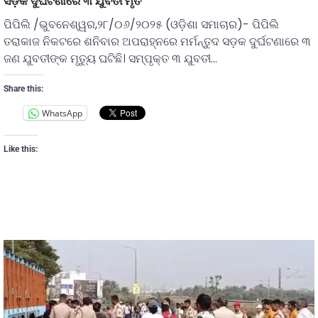
ସଡ଼କ ଦୁର୍ଘଟଣାରେ ୩ ଯୁବତୀ ମୃତ
ପିପିଲି /ଭୁବନେଶ୍ୱର,୨୮/୦୬/୨୦୨୫ (ଓଡ଼ିଶା ସମାଚାର)- ପିପିଲି
ତରାକାଜ ନିକଟରେ ଶନିବାର ଅପରାହ୍ନରେ ମର୍ମନ୍ତୁଦ ସଡ଼କ ଦୁର୍ଘଟଣାରେ ୩
ଜଣ ଯୁବତୀଙ୍କ ମୃତ୍ୟୁ ଘଟିଛି। ସମ୍ପୃକ୍ତ ୩ ଯୁବତୀ…
Share this:
WhatsApp
Like this: