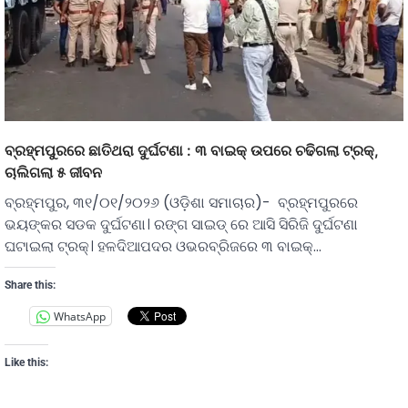
ବ୍ରହ୍ମପୁରରେ ଛାତିଥରା ଦୁର୍ଘଟଣା : ୩ ବାଇକ୍ ଉପରେ ଚଢିଗଲା ଟ୍ରକ୍,
ଚାଲିଗଲା ୫ ଜୀବନ
ବ୍ରହ୍ମପୁର, ୩୧/୦୧/୨୦୨୬ (ଓଡ଼ିଶା ସମାଚାର)- ବ୍ରହ୍ମପୁରରେ
ଭୟଙ୍କର ସଡକ ଦୁର୍ଘଟଣା। ରଙ୍ଗ ସାଇଡ୍ ରେ ଆସି ସିରିଜି ଦୁର୍ଘଟଣା
ଘଟାଇଲା ଟ୍ରକ୍। ହଳଦିଆପଦର ଓଭରବ୍ରିଜରେ ୩ ବାଇକ୍…
Share this:
WhatsApp
Like this: