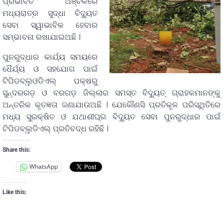
ପ୍ରଭାବିତ ଅଞ୍ଚଳରେ
ମଧ୍ୟରାତ୍ର ସୁଦ୍ଧା ବିଦ୍ୟୁତ
ସେବା ସ୍ୱାଭାବିକ ହେବାର
ସମ୍ଭାବନା ରଖାଯାଇଅଛି ।
ପୁନରୁଦ୍ଧାର କାର୍ଯ୍ୟ ସମୟରେ
ଧୈର୍ଯ୍ୟ ଓ ସହଯୋଗ ପାଇଁ
ଟିପିଡବ୍ଲୁଓଡିଏଲ୍ ପକ୍ଷରୁ
ସୁନ୍ଦରଗଡ଼ ଓ ବରଗଡ଼ ଜିଲ୍ଲାର ସମସ୍ତ ବିଦ୍ୟୁତ୍ ଗ୍ରାହକମାନଙ୍କୁ
ଅନ୍ତରିକ କୃତଜ୍ଞତା ଜଣାଯାଉଅଛି । ଯେକୌଣସି ପ୍ରତିକୂଳ ପରିସ୍ଥିତିରେ
ମଧ୍ୟ ସୁରକ୍ଷିତ ଓ ଯଥାଶୀଘ୍ର ବିଦ୍ୟୁତ ସେବା ପୁନରୁଦ୍ଧାର ପାଇଁ
ଟିପିଡବ୍ଲୁଡିଏଲ୍ ପ୍ରତିବଦ୍ଧ ରହିଛି ।
Share this:
WhatsApp
Like this: