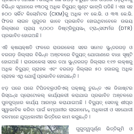
ବିଭିନ୍ନ ସ୍ଥାନରେ ୧୩୦ରୁ ଅଧିକ ବିଦ୍ୟୁତ୍ ଖୁଣ୍ଟ ଭାଙ୍ଗି ପଡିଛି । ଏହା ସହ
୫୦୦ ସର୍କିଟ କିଲୋମିଟର (CKM)ରୁ ଅଧିକ ୧୧ କେ.ଭି. ଓ ୩୩ କେ.ଭି.
ଫିଡର ଲାଇନ ଗୁରୁତର ଭାବେ ପ୍ରଭାବିତ ହୋଇଥିବାବେଳେ ଉଭୟ
ଜିଲ୍ଲାରେ ପ୍ରାୟ ୧,୦୦୦ ଡିଷ୍ଟ୍ରିବ୍ୟୁସନ୍‌ ଟ୍ରାନ୍ସଫର୍ମର (DTR)
ପ୍ରଭାବିତ ହୋଇଅଛି ।
ଏହି କ୍ଷୟକ୍ଷତି ଫଳରେ ରାଉରକେଲା ସହର ସମେତ ସୁନ୍ଦରଗଡ଼ ଓ
ବରଗଡ଼ ଜିଲ୍ଲାର ବିଭିନ୍ନ ଅଞ୍ଚଳରେ ବିଦ୍ୟୁତ୍ ଯୋଗାଣରେ ବାଧା ସୃଷ୍ଟି
ହୋଇଅଛି । ରାଉରକେଲା ସହର ତଥା ସୁନ୍ଦରଗଡ଼ ଜିଲ୍ଲାର ୧.୧୭ ଲକ୍ଷରୁ
ଅଧିକ ବିଦ୍ୟୁତ୍ ଗ୍ରାହକ ଏବଂ ବରଗଡ଼ ଜିଲ୍ଲାର ୫୦ ହଜାରରୁ ଅଧିକ
ଗ୍ରାହକ ଏଥି ଯୋଗୁଁ ପ୍ରଭାବିତ ହୋଇଛନ୍ତି ।
ଝଡ଼ ପରେ ପରେ ଟିପିଡବ୍ଲୁଓଡିଏଲ୍ ପକ୍ଷରୁ ତୁରନ୍ତ ଏକ ଡିଜାଷ୍ଟର
ରିସ୍ପନ୍ସ ପ୍ରୋଟୋକଲ୍‌ କାର୍ଯ୍ୟକରୀ କରାଯାଇ ପ୍ରଭାବିତ ଅଞ୍ଚଳରେ
ପୁନରୁଦ୍ଧାର କାର୍ଯ୍ୟ ଆରମ୍ଭ କରାଯାଇଅଛି । ବିଦ୍ୟୁତ୍ ସେବାକୁ ଶୀଘ୍ର
ସ୍ୱାଭାବିକ କରିବା ପାଇଁ କମ୍ପାନୀର ଲାଇନମେନ୍, ଅଧିକାରୀ ଓ ସହଯୋଗୀ
ଦଳମାନେ ଯୁଦ୍ଧକାଳୀନ ଭିତ୍ତିରେ କାମ କରୁଛନ୍ତି ।
ଗୁରୁତ୍ୱପୂର୍ଣ୍ଣ ଭିତ୍ତିଭୂମି ଓ