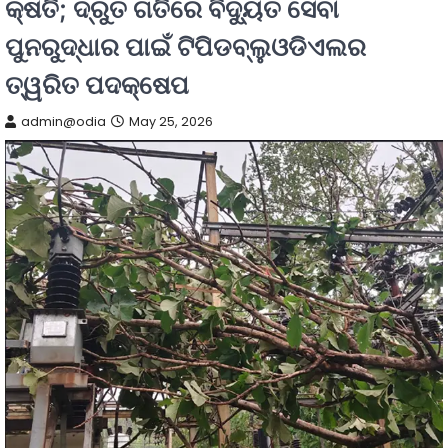
କ୍ଷତି; ଦ୍ରୁତ ଗତିରେ ବିଦ୍ୟୁତ ସେବା
ପୁନରୁଦ୍ଧାର ପାଇଁ ଟିପିଡବ୍ଲୁଓଡିଏଲର
ତ୍ୱରିତ ପଦକ୍ଷେପ
admin@odia
May 25, 2026