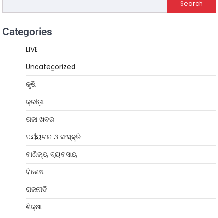
Search
Categories
LIVE
Uncategorized
କୃଷି
କ୍ରୀଡ଼ା
ତାଜା ଖବର
ପର୍ଯ୍ୟଟନ ଓ ସଂସ୍କୃତି
ବାଣିଜ୍ୟ ବ୍ୟବସାୟ
ବିଶେଷ
ରାଜନୀତି
ଶିକ୍ଷା