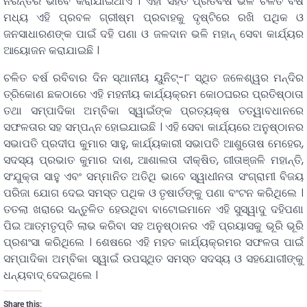
ନିରନ୍ତର ଭାବେ କରାଯାଇଥାଏ । ଏହା ସହିତ ପ୍ରତିବର୍ଷ ଭଳି ଚଳିତ ବର୍ଷ
ମଧ୍ୟ ଏହି ପ୍ରବଳ ଗ୍ରୀଷ୍ମ ପ୍ରବାହକୁ ଦୃଷ୍ଟିରେ ରଖି ପଥିକ ଓ
ଜନସାଧାରଣଙ୍କ ପାଇଁ ଦହି ପଣା ଓ ଜଳଦାନ ଭଳି ମହାନ୍ ସେବା କାର୍ଯ୍ୟର
ଆୟୋଜନ କରାଯାଇଛି ।
ଚଳିତ ବର୍ଷ ରବିବାର ଦିନ ସ୍ଥାନୀୟ ୟୁନିଟ୍-୮ ସ୍ଥିତ ଜଳେଶ୍ୱର ମନ୍ଦିର
ତ୍ରିକୋଣ ଛକଠାରେ ଏହି ମହନୀୟ କାର୍ଯ୍ୟକ୍ରମ କୋଠଘରର ପ୍ରତିଷ୍ଠାତା
ତଥା ସମ୍ପାଦିକା ଅମ୍ବିକା ସ୍ୱାଇଁଙ୍କ ପ୍ରତ୍ୟକ୍ଷ ତତ୍ୱାବଧାନରେ
ସଫଳତାର ସହ ସମ୍ପନ୍ନ ହୋଇଯାଇଛି । ଏହି ସେବା କାର୍ଯ୍ୟରେ ଅନୁଷ୍ଠାନର
ସଭାପତି ପ୍ରଦୀପ କୁମାର ସାହୁ, କାର୍ଯ୍ୟକାରୀ ସଭାପତି ଆଶୁତୋଷ ମେହେର,
ସଦସ୍ୟ ପ୍ରଭାତ କୁମାର ଦାଶ, ଆଶାଲତା ଦୀକ୍ଷିତ, ଗୀତାଞ୍ଜଳି ମହାନ୍ତି,
ସଂଯୁକ୍ତା ସାହୁ ଏବଂ ସମ୍ମାନିତ ଅତିଥି ଭାବେ ସ୍ୱାଧୀନତା ସଂଗ୍ରାମୀ ବିଜୟ
ପରିଜା ଯୋଗ ଦେଇ ସମସ୍ତ ପଥିକ ଓ ତୃଷାର୍ତଙ୍କୁ ପଣା ବଂଟନ କରିଥିଲେ ।
ତତଲା ଖରାରେ ସନ୍ତୁଳିତ ହେଉଥିବା ବାଟୋଇମାନେ ଏହି ସୁସ୍ୱାଦୁ ଦହିପଣା
ପିଇ ଆତ୍ମତୃପ୍ତି ଲାଭ କରିବା ସହ ଅନୁଷ୍ଠାନର ଏହି ପ୍ରୟାସକୁ ଭୂରି ଭୂରି
ପ୍ରଶଂସା କରିଥିଲେ । ଶେଷରେ ଏହି ମହତ କାର୍ଯ୍ୟକ୍ରମର ସଫଳତା ପାଇଁ
ସମ୍ପାଦିକା ଅମ୍ବିକା ସ୍ୱାଇଁ ଉପସ୍ଥିତ ସମସ୍ତ ସଦସ୍ୟ ଓ ସହଯୋଗୀଙ୍କୁ
ଧନ୍ୟବାଦ୍ ଦେଇଥିଲେ ।
Share this: