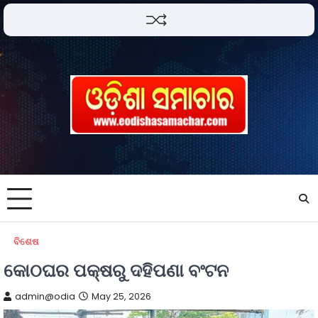
ବିଶେଷ
କୋଠଘର ପକ୍ଷରୁ ଦହିପଣା ବଂଟନ
admin@odia
May 25, 2026