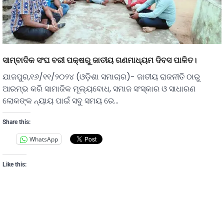
ସାମ୍ବାଦିକ ସଂଘ ବରୀ ପକ୍ଷରୁ ଜାତୀୟ ଗଣମାଧ୍ୟମ ଦିବସ ପାଳିତ।
ଯାଜପୁର,୧୬/୧୧/୨୦୨୪ (ଓଡ଼ିଶା ସମାଚାର)- ଜାତୀୟ ରାଜନୀତି ଠାରୁ
ଆରମ୍ଭ କରି ସାମାଜିକ ମୂଲ୍ୟବୋଧ, ସମାଜ ସଂସ୍କାର ଓ ସାଧାରଣ
ଲୋକଙ୍କ ନ୍ୟାୟ ପାଇଁ ସବୁ ସମୟ ରେ…
Share this:
WhatsApp
Like this: