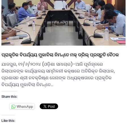
ପ୍ରାକୃତିକ ବିପର୍ଯ୍ୟୟ ମୁକାବିଲା ନିମନ୍ତେ ମକ୍ ଡ୍ରିଲ୍ ପ୍ରସ୍ତୁତି ବୈଠକ
ଯାଜପୁର, ୧୨/୬/୨୦୨୪ (ଓଡ଼ିଶା ସମାଚାର)-ଆଜି ପୂର୍ବାହ୍ନରେ
ଜିଲାପାଳଙ୍କ କାର୍ଯ୍ୟାଳୟ ସମ୍ମିଳନୀ କକ୍ଷରେ ଅତିରିକ୍ତ ଜିଲାପାଳ,
ପ୍ରଶାସନ ଶ୍ରୀ ନବକ୍ରିଷ୍ଣ ଜେନାଙ୍କ ଅଧ୍ୟକ୍ଷତାରେ ପ୍ରାକୃତିକ
ବିପର୍ଯ୍ୟୟ ମୁକାବିଲା ନିମନ୍ତେ…
Share this:
WhatsApp
Like this: