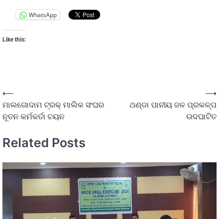
WhatsApp
Like this:
⟵
⟶
ମାଲଗୋଦାମ ଟ୍ରକ୍ ମାଲିକ ସଂଘର
ଥଣ୍ଡା ପାନୀୟ ଜଳ ପ୍ରକଳ୍ପ
ନୂତନ କର୍ମକର୍ତା ଚୟନ
ଉଦଘାଟିତ
Related Posts