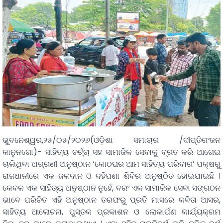
ଭୁବନେଶ୍ୱର,୨୫/୦୫/୨୦୨୬(ଓଡ଼ିଶା ସମାଚାର /ଦୀପ୍ତିରଂଜନ
କାନୁନଗୋ)- ସାହିତ୍ୟ ଚର୍ଚ୍ଚା ସହ ସାମାଜିକ ସେବାକୁ ବ୍ରତ କରି ଆଗେଇ
ଚାଲିଥିବା ଅଗ୍ରଣୀ ଅନୁଷ୍ଠାନ ‘କୋଠଘର ଆମ ସାହିତ୍ୟ ପରିବାର’ ପକ୍ଷରୁ
ରାଜଧାନୀରେ ଏକ ଜଳଦାନ ଓ ଦହିପଣା ଶିବିର ଅନୁଷ୍ଠିତ ହୋଇଯାଇଛି ।
କେବଳ ଏକ ସାହିତ୍ୟ ଅନୁଷ୍ଠାନ ନୁହେଁ, ବରଂ ଏକ ସାମାଜିକ ସେବା ସଙ୍ଗଠନ
ଭାବେ ପରିଚିତ ଏହି ଅନୁଷ୍ଠାନ ତରଫରୁ ପ୍ରତି ମାସରେ କବିତା ଆସର,
ସାହିତ୍ୟ ଆଲୋଚନା, ପୁସ୍ତକ ପ୍ରକାଶନ ଓ ଲୋକାର୍ପଣ କାର୍ଯ୍ୟକ୍ରମ