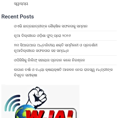
ସ୍ୱାସ୍ଥ୍ୟ
Recent Posts
ଓଏଭି ଛାତ୍ରଛାତ୍ରୀଙ୍କ ଶୈକ୍ଷିକ ସଫଳତାକୁ ସମ୍ମାନ
ନୂଆ ଦିଲ୍ଲୀରେ ଓଡ଼ିଶା ଫୁଡ୍ ପ୍ରୋ ୨୦୨୬
୭ମ ସିଆଇଆଇ ଅନ୍ତର୍ଜାତୀୟ ଶକ୍ତି ସମ୍ମିଳନୀ ଓ ପ୍ରଦର୍ଶନୀ
ନୂଆଦିଲ୍ଲୀରେ ସଫଳତାର ସହ ସମ୍ପନ୍ନ
ଓପିସିସିକୁ ରିଲିଫ୍ ସହାୟତା ପ୍ରଦାନ କଲେ ନିରଞ୍ଜନ
ଲଗାଣ ବର୍ଷା ଓ ବନ୍ୟା କ୍ଷୟକ୍ଷତି ଆକଳନ ନେଇ ରାଜସ୍ୱ ମନ୍ତ୍ରୀଙ୍କ
ବିସ୍ତୃତ ସମୀକ୍ଷା