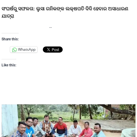
ସଂଘର୍ଷରୁ ସଫଳତା: ଲୁସା ଗନିକଙ୍କ ଲକ୍ଷପତି ଦିଦି ହେବାର ଅସାଧାରଣ
ଯାତ୍ରା
…
Share this:
WhatsApp
Like this: