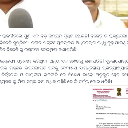
ାଜନୀତିରେ ପୁଣି ଏକ ବଡ଼ କମ୍ପନ ସୃଷ୍ଟି ହୋଇଛି। ବିଜେଡ଼ି ର ରାଜ୍ୟସଭା ସ
ବିଜେଡ଼ି ସୁପ୍ରିମୋ ନବୀନ ପଟ୍ଟନାୟକଙ୍କର ଅନ୍ତରଙ୍ଗ ବନ୍ଧୁ କୁହାଯାଉଥି
 ବିଜେଡ଼ି ରୁ ଇସ୍ତଫା ଦେଇଥିବା ଜଣାପଡିଛି।
ଇସ୍ତଫା ପ୍ରଦାନ କରିଥିବା ଅନ୍ୟ ଏକ ଖଵରରୁ ଜଣାପଡିଛି। ସୂଚନାଯୋଗ୍ୟ 
ାଗରିକ ମଞ୍ଚର ଉପସଭାପତି ପଦକୁ ଦେବାଶିଷ ସାମନ୍ତରାୟ ପ୍ରତ୍ୟାଖ୍ୟା
ିର୍ତ୍ତୋଲ ଓ ପାରାଦୀପ ରାଜନୀତି ରେ ବିଶେଷ ଭାବେ ଅନୁଭୁତ ହେବ 
ଜ୍ୟସଭାକୁ ଯିବା ସମ୍ଭାବନା ଅଧିକ ରହିଛି ବୋଲି ଚର୍ଚ୍ଚା ଜୋର ଧରିଛି।