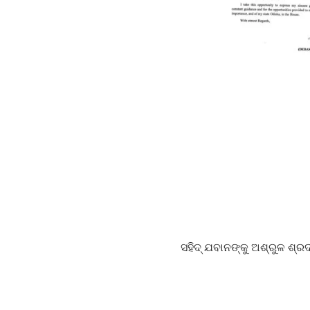
ସହିଦ୍ ଯବାନଙ୍କୁ ଅଶ୍ରୁଳ ଶ୍ରଦ