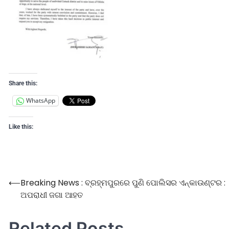
Share this:
WhatsApp
Like this:
⟵
Breaking News : ବ୍ରହ୍ମପୁରରେ ପୁଣି ପୋଲିସର ଏନ୍‌କାଉଣ୍ଟର :
ଅପରାଧୀ ଜଗା ଆହତ
Related Posts