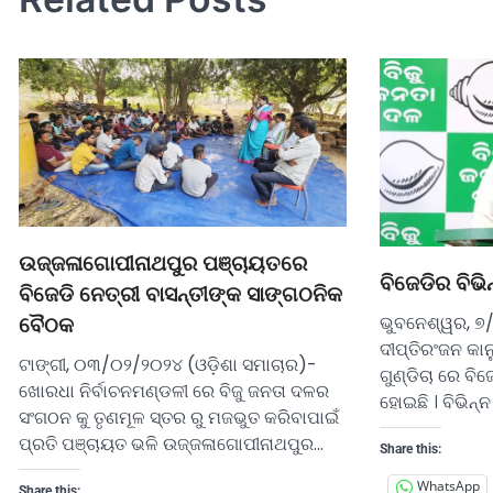
ଉଜ୍ଜଳାଗୋପୀନାଥପୁର ପଞ୍ଚାୟତରେ
ବିଜେଡିର ବିଭି
ବିଜେଡି ନେତ୍ରୀ ବାସନ୍ତୀଙ୍କ ସାଙ୍ଗଠନିକ
ଭୁବନେଶ୍ୱର, ୭
ବୈଠକ
ଦୀପ୍ତିରଂଜନ କା
ଟାଙ୍ଗୀ, ୦୩/୦୨/୨୦୨୪ (ଓଡ଼ିଶା ସମାଚାର)-
ଗୁଣ୍ଡିଚା ରେ ବିଜ
ଖୋରଧା ନିର୍ବାଚନମଣ୍ଡଳୀ ରେ ବିଜୁ ଜନତା ଦଳର
ହୋଇଛି । ବିଭିନ୍
ସଂଗଠନ କୁ ତୃଣମୂଳ ସ୍ତର ରୁ ମଜଭୁତ କରିବାପାଇଁ
ପ୍ରତି ପଞ୍ଚାୟତ ଭଳି ଉଜ୍ଜଳାଗୋପୀନାଥପୁର…
Share this:
WhatsApp
Share this: