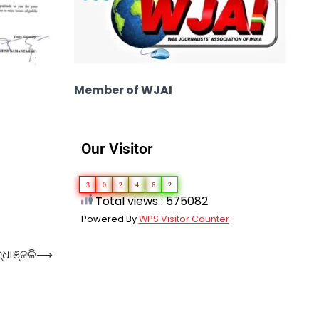
Member of WJAI
Our Visitor
3
0
2
4
6
2
Total views : 575082
Powered By
WPS Visitor Counter
୍ଧାଞ୍ଜଳି
⟶