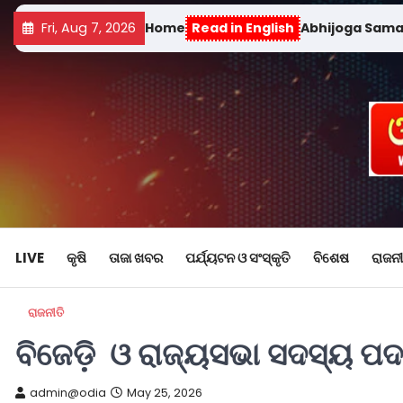
Fri, Aug 7, 2026
Home
Read in English
Abhijoga Sam
LIVE
କୃଷି
ତାଜା ଖବର
ପର୍ଯ୍ୟଟନ ଓ ସଂସ୍କୃତି
ବିଶେଷ
ରାଜନୀ
ରାଜନୀତି
ବିଜେଡ଼ି ଓ ରାଜ୍ୟସଭା ସଦସ୍ୟ ପଦ
admin@odia
May 25, 2026