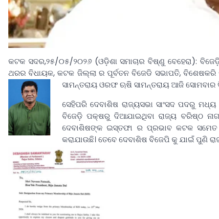
କଟକ ସଦର,୨୫/୦୫/୨୦୨୬ (ଓଡ଼ିଶା ସମାଚାର ବିଷ୍ଣୁ ବେହେରା): ବିଜେଡ଼ି ର
ଥରର ବିଧାୟକ, କଟକ ଜିଲ୍ଲା ର ପୂର୍ବତନ ବିଜେଡି ସଭାପତି, ବିଶେଷକରି 
ସାମନ୍ତରାୟ ଓରଫ ଋଷି ସାମନ୍ତରାୟ ଆଜି ସୋମବାର ଦିନ
ସେହିପରି ଦେବାଶିଷ ରାଜ୍ୟସଭା ସାଂସଦ ପଦରୁ ମଧ୍ୟ 
ବିଜେଡ଼ି ପକ୍ଷରୁ ଦିଆଯାଇଥିବା ରାଜ୍ୟ ବରିଷ୍ଠ ନ
ଦେବାଶିଷଙ୍କ ଇସ୍ତଫା ର ପ୍ରଭାବ କଟକ ସମେତ ତ
କରାଯାଉଛି। ତେବେ ଦେବାଶିଷ ବିଜେପି କୁ ଯାଇଁ ପୁଣି ରା