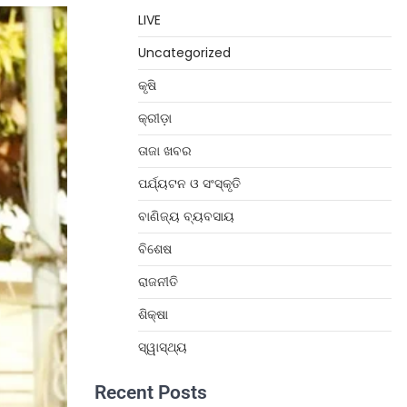
LIVE
Uncategorized
କୃଷି
କ୍ରୀଡ଼ା
ତାଜା ଖବର
ପର୍ଯ୍ୟଟନ ଓ ସଂସ୍କୃତି
ବାଣିଜ୍ୟ ବ୍ୟବସାୟ
ବିଶେଷ
ରାଜନୀତି
ଶିକ୍ଷା
ସ୍ୱାସ୍ଥ୍ୟ
Recent Posts