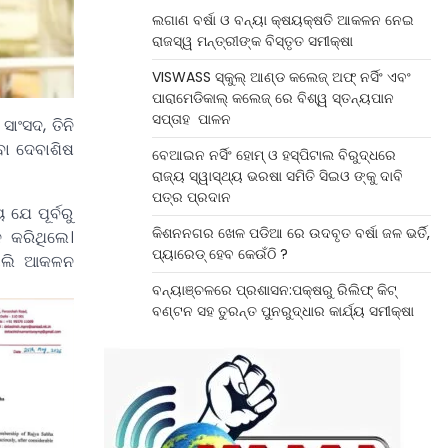
ଲଗାଣ ବର୍ଷା ଓ ବନ୍ୟା କ୍ଷୟକ୍ଷତି ଆକଳନ ନେଇ
ରାଜସ୍ୱ ମନ୍ତ୍ରୀଙ୍କ ବିସ୍ତୃତ ସମୀକ୍ଷା
VISWASS ସ୍କୁଲ୍ ଆଣ୍ଡ କଲେଜ୍ ଅଫ୍ ନର୍ସିଂ ଏବଂ
ପାରାମେଡିକାଲ୍ କଲେଜ୍ ରେ ବିଶ୍ୱ ସ୍ତନ୍ୟପାନ
ସପ୍ତାହ ପାଳନ
ାଂସଦ, ତିନି
ବା ଦେବାଶିଷ
ବେଆଇନ ନର୍ସିଂ ହୋମ୍ ଓ ହସ୍ପିଟାଲ ବିରୁଦ୍ଧରେ
ରାଜ୍ୟ ସ୍ୱାସ୍ଥ୍ୟ ଭରଷା ସମିତି ସିଇଓ ଙ୍କୁ ଦାବି
ପତ୍ର ପ୍ରଦାନ
ଯେ ପୂର୍ବରୁ
କିଶନନଗର ଖେଳ ପଡିଆ ରେ ଉଦବୃତ ବର୍ଷା ଜଳ ଭର୍ତି,
ନ କରିଥିଲେ।
ପ୍ୟାରେଡ୍ ହେବ କେଉଁଠି ?
ବୋଲି ଆକଳନ
ବନ୍ୟାଞ୍ଚଳରେ ପ୍ରଶାସନ:ପକ୍ଷରୁ ରିଲିଫ୍ କିଟ୍
ବଣ୍ଟନ ସହ ତୁରନ୍ତ ପୁନରୁଦ୍ଧାର କାର୍ଯ୍ୟ ସମୀକ୍ଷା