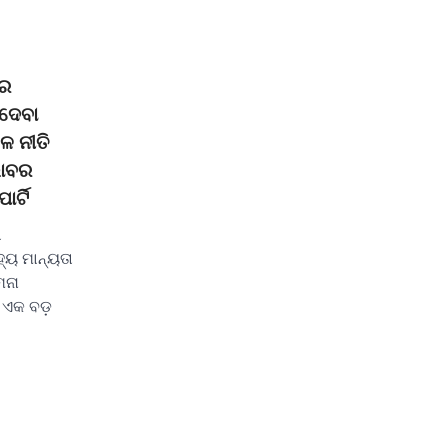
ଡ଼ର
 ଦେବା
ଳ ନୀତି
ଭାବର
ର୍ଟି
ା
୍ୟ ମାନ୍ୟତା
ମନା
ି ଏକ ବଡ଼