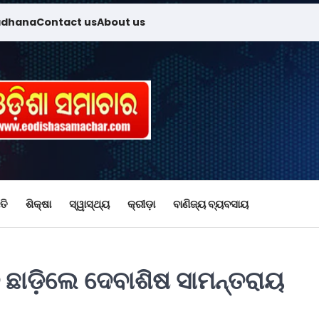
adhana
Contact us
About us
ତି
ଶିକ୍ଷା
ସ୍ୱାସ୍ଥ୍ୟ
କ୍ରୀଡ଼ା
ବାଣିଜ୍ୟ ବ୍ୟବସାୟ
 ଛାଡ଼ିଲେ ଦେବାଶିଷ ସାମନ୍ତରାୟ