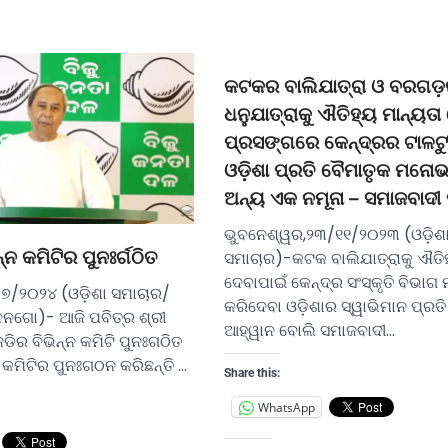
କଟକର ବାଲିଯାତ୍ରା ଓ ବରଗ
ଧନୁଯାତ୍ରାକୁ ଐତିହ୍ୟ ମାନ୍ୟତା
ପ୍ରସଙ୍ଗରେ କେନ୍ଦ୍ରର ଟାଳଟୁ
ଓଡ଼ିଶା ପ୍ରତି ବୈମାତୃକ ମନୋ
ଅନ୍ୟ ଏକ ନମୂନା – ସମାଜବାଦୀ ପା
ଭୁବନେଶ୍ୱର,୨୩/୧୧/୨୦୨୩ (ଓଡ଼ିଶ
ନ୍ନ କମିଟିର ପୁନଃର୍ଗଠିତ
ସମାଚାର)-କଟକ ବାଲିଯାତ୍ରାକୁ ଐତିହ
ଦେବାପାଇଁ କେନ୍ଦ୍ର ସଂସ୍କୃତି ବିଭାଗ 
/୭/୨୦୨୪ (ଓଡ଼ିଶା ସମାଚାର/
କରିଦେବା ଓଡ଼ିଶାର ସ୍ୱାଭିମାନ ପ୍ରତ
ନୁନଗୋ)- ଆଜି ପବିତ୍ର ଶ୍ରୀ
ଆହ୍ୱାନ ବୋଲି ସମାଜବାଦୀ…
େଡିର ବିଭିନ୍ନ କମିଟି ପୁନଃଗଠିତ
ନ କମିଟିର ପୁନଃଗଠନ କରିଛନ୍ତି …
Share this:
WhatsApp