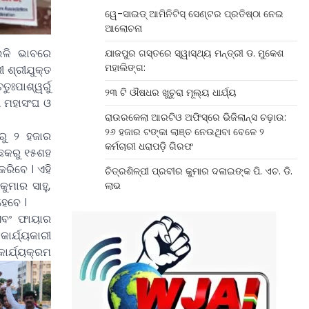
ୱେ-ସାଇଡ୍‌ ଆମିନିଟିସ୍‌ ସେଣ୍ଟର ପ୍ରତିଷ୍ଠା ନେଇ
ଆଲୋଚନା
ଭଳି ଭାବରେ
ଯାଜପୁର ଗସ୍ତରେ ସ୍ୱାସ୍ଥ୍ୟ ମନ୍ତ୍ରୀ ଡ. ମୁକେଶ
ମହାଲିଙ୍ଗ:
 ଶ୍ରୀଯୁକ୍ତ
ଃପାଶ୍ୱର୍ରୁ
୨୩ ଟି ଔଷଧର ଖୁଚୁରା ମୂଲ୍ୟ ଧାର୍ଯ୍ୟ
ୀ ମହାସଂଘ ଓ
ରାଉରକେଲା ଆରଟିଓ ଅଫିସ୍‌ରେ ଭିଜିଲାନ୍ସ ଚଢ଼ାଉ:
୨୬ ହଜାର ଟଙ୍କା ଲାଞ୍ଚ ନେଉଥିବା ବେଳେ ୨
୨ରୁ ୨ ହଜାର
କର୍ମଚାରୀ ଧରାପଡ଼ି ଗିରଫ
 ଛକରୁ ୧୫ଶହ
ରିବେ । ଏହି
ଚିତ୍ରଶିଳ୍ପୀ ପ୍ରବୀର କୁମାର ଦଳାଇଙ୍କ ପି. ଏଚ. ଡି.
ୁମାର ସାହୁ,
ଲାଭ
ହେବେ ।
 ଏବଂ ଫାୟାର
ାର୍ଯ୍ୟକାରୀ
ାର୍ଯ୍ୟକ୍ରମ