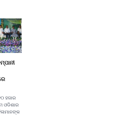
ମ୍ପାନୀ
ରେ
୧୦ ହଜାର
ିମ ଓଡିଶାର
ିଳାମାନଙ୍କ