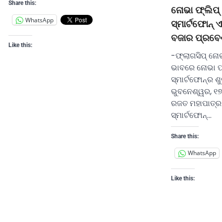
Share this:
ନୋଭା ଫ୍ଲିପ୍ 
WhatsApp
ସ୍ମାର୍ଟଫୋନ
ବଜାର ପ୍ରବେ
Like this:
-ଫ୍ଲାଗସିପ୍ ନୋ
ଭାବରେ ନୋଭା ଫ
ସ୍ମାର୍ଟଫୋନ୍ର ଶ
ଭୁବନେଶ୍ୱର, ୧
ରଜତ ମହାପାତ୍ର)
ସ୍ମାର୍ଟଫୋନ୍…
Share this:
WhatsApp
Like this: