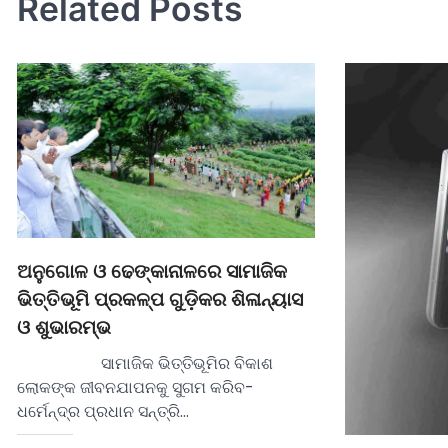
Related Posts
ଅନୁଗୋଳ ଓ ଢେଙ୍କାନାଳରେ ସାମାଜିକ
ଭିତ୍ତିଭୂମି ପ୍ରକଳ୍ପ ଗୁଡ଼ିକର ଶିଳାନ୍ୟାସ
ଓ ଶୁଭାରମ୍ଭ
ସାମାଜିକ ଭିତ୍ତିଭୂମିର ବିକାଶ
ଲୋକଙ୍କ ଜୀବନଯାପନକୁ ସୁଗମ କରିବ-
ଧର୍ମେନ୍ଦ୍ର ପ୍ରଧାନ ସନ୍ତ୍ରି…