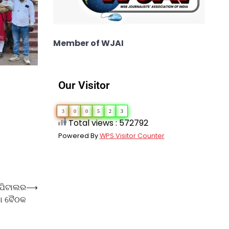
Member of WJAI
Our Visitor
3
0
0
5
2
3
Total views : 572792
Powered By
WPS Visitor Counter
୍ପିଟାଲର
⟶
ଷା ବୈଠକ