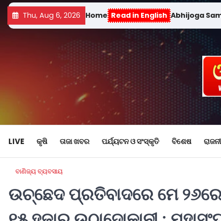
Thu, Aug 6, 2026
Home
Read in English
Abhijoga Sa
LIVE
କୃଷି
ତାଜା ଖବର
ପର୍ଯ୍ୟଟନ ଓ ସଂସ୍କୃତି
ବିଶେଷ
ରାଜନୀ
ବାଣିଜ୍ୟ ବ୍ୟବସାୟ
ଉଚ୍ଛେଦ ପ୍ରତିବାଦରେ ମେ ୨୬ରେ
୧୫ ହଜାର ଉଠାଦୋକାନୀ : ମହାସଂ