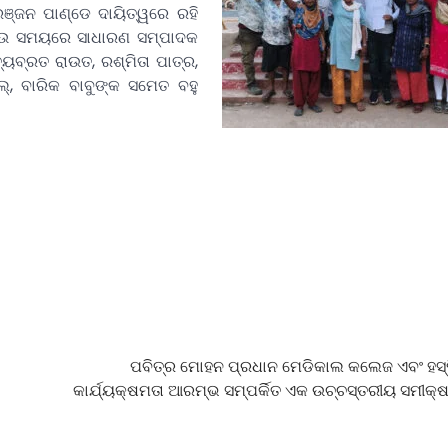
ନିରଞ୍ଜନ ପାଣ୍ଡେ ଦାୟିତ୍ୱରେ ରହି
େରାଉ ସମୟରେ ସାଧାରଣ ସମ୍ପାଦକ
ୟବ୍ରତ ରାଉତ, ରଶ୍ମିତା ପାତ୍ର,
ଲ୍, ବାରିକ ବାବୁଙ୍କ ସମେତ ବହୁ
ପବିତ୍ର ମୋହନ ପ୍ରଧାନ ମେଡିକାଲ କଲେଜ ଏବଂ ହସ
କାର୍ଯ୍ୟକ୍ଷମତା ଆରମ୍ଭ ସମ୍ପର୍କିତ ଏକ ଉଚ୍ଚସ୍ତରୀୟ ସମୀକ୍