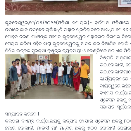
ଭୁବନେଶ୍ୱର,୧୯/୦୫/୨୦୨୬(ଓଡ଼ିଶା ସମାଚାର)- ବର୍ତମାନ ଓଡ଼ିଶାରେ
ଉଠାଦୋକାନ ଉଚ୍ଛେଦ ଚାଲିଛନ୍ତି ତାହାର ପ୍ରତିବାଦରେ ଆସନ୍ତା ମେ ୨୬ ତ
ମୋହନ ଚରଣ ମାଝୀଙ୍କ ସମେତ ଭୁବନେଶ୍ୱର ମହାନଗର ନିଗମର ତିନୋଟି ଜୋ
ଘେରାଉ କରିବା ସହିତ ସାରା ଭୁବନେଶ୍ୱରକୁ ଅଚଳ କର ଦିଆଯିବ ବୋଲି 
ନିଖିଳ ଉତ୍କଳ ସୁରକ୍ଷା କ୍ଷୁଦ୍ର ବ୍ୟବସାୟୀ ଓ ଭେଣ୍ଡିଂଜୋନର ଏକ ମିଳ
ନିଷ୍ପତିି ଅନୁଯା
ଉଠାଦୋକାନୀ, ଗୋ
ଉଠାଦୋକାନୀମାନେ
କାର୍ଯ୍ୟକ୍ରମରେ
ଦାୟିତ୍ୱରେ ରହିବ
ବିଏମସି କାର୍ଯ୍
ଷ୍ଟେସନ ଛକରୁ ୧
ସଭାପତି ସୂର୍ଯ୍
ସମ୍ପାଦନ କରିବେ ।
କଳ୍ପନା ବିଏମ୍ସି କାର୍ଯ୍ୟାଳୟକୁ କଳ୍ପନା ଫାୟାର ଷ୍ଟେସନ ଛକରୁ ୮
ହଜାର ଦୋକାନୀ, ମାଉସୀ ମା’ ମନ୍ଦିର ଛକରୁ ୫୦୦ ଦୋକାନୀ ଘେରା