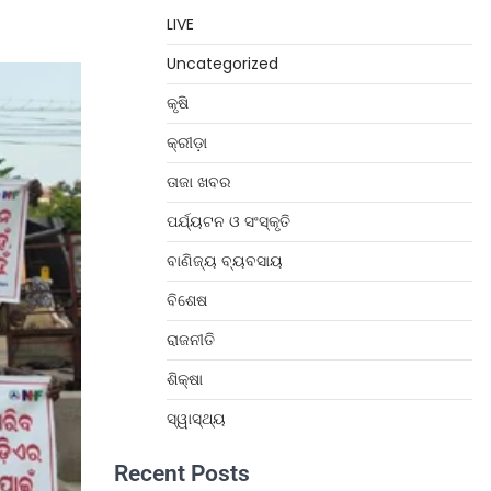
LIVE
Uncategorized
କୃଷି
କ୍ରୀଡ଼ା
ତାଜା ଖବର
ପର୍ଯ୍ୟଟନ ଓ ସଂସ୍କୃତି
ବାଣିଜ୍ୟ ବ୍ୟବସାୟ
ବିଶେଷ
ରାଜନୀତି
ଶିକ୍ଷା
ସ୍ୱାସ୍ଥ୍ୟ
Recent Posts