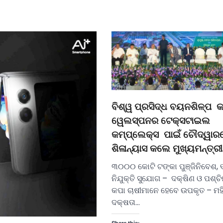
ବିଶ୍ୱ ପ୍ରସିଦ୍ଧ ବୟନଶିଳ୍ପ କ
ୱେଲସ୍ପନର ଟେକ୍ସଟାଇଲ
କମ୍ପ୍ଲେକ୍ସ ପାଇଁ ଚୌଦ୍ୱାର
ଶିଳାନ୍ୟାସ କଲେ ମୁଖ୍ୟମନ୍ତ୍ରୀ
୩୦୦୦ କୋଟି ଟଙ୍କା ପୁଞ୍ଜିନିବେଶ, 
ନିଯୁକ୍ତି ସୁଯୋଗ – ଦକ୍ଷିଣ ଓ ପଶ୍ଚ
କପା ଚାଷୀମାନେ ହେବେ ଉପକୃତ – ମହ
ଦକ୍ଷତା…