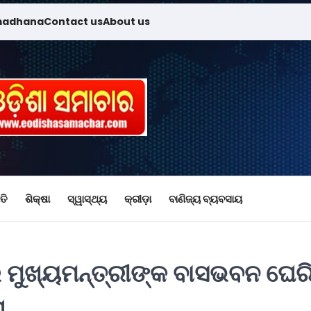
madhana
Contact us
About us
ତି
ଶିକ୍ଷା
ସ୍ୱାସ୍ଥ୍ୟ
କ୍ରୀଡ଼ା
ବାଣିଜ୍ୟ ବ୍ୟବସାୟ
 ମୁଖ୍ୟମନ୍ତ୍ରୀଙ୍କ ବାସଭବନ ଘେର
ଘ