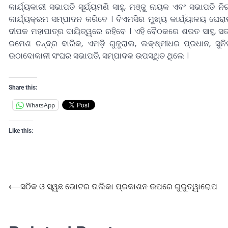
କାର୍ଯ୍ୟକାରୀ ସଭାପତି ସୂର୍ଯ୍ୟମଣି ସାହୁ, ମଞ୍ଜୁ ନାୟକ ଏବଂ ସଭାପତି 
କାର୍ଯ୍ୟକ୍ରମ ସମ୍ପାଦନ କରିବେ । ବିଏମସିର ମୁଖ୍ୟ କାର୍ଯ୍ୟାଳୟ ଘ
ଦୀପକ ମହାପାତ୍ର ଦାୟିତ୍ୱରେ ରହିବେ । ଏହି ବୈଠକରେ ଶରତ ସାହୁ, ସତ୍
ରମେଶ ଚନ୍ଦ୍ର ବାରିକ, ଏମଡ଼ି ଗୁଜୁରାଲ, ଲକ୍ଷ୍ମୀଧର ପ୍ରଧାନ, ସୁନି
ଉଠାଦୋକାନୀ ସଂଘର ସଭାପତି, ସମ୍ପାଦକ ଉପସ୍ଥିତ ଥିଲେ ।
Share this:
WhatsApp
Like this:
⟵
ସଠିକ ଓ ସ୍ୱଛ ଭୋଟର ତାଲିକା ପ୍ରକାଶନ ଉପରେ ଗୁରୁତ୍ୱାରୋପ