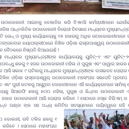
 ଉଠାଦୋକାନୀ ଆଇନକୁ ବେଖାତିର କରି ବିଏମସି କର୍ମଚାରୀମାନେ ଯେଉଁ
ାରିଖ ଆନ୍ତର୍ଜାତିକ ଉଠାଦୋକାନୀ ବିରୋଧୀ ଦିବସରେ ମାନ୍ୟବର ମୁଖ୍ୟମନ୍ତ୍ରୀ
ନ୍ ଓ ମୁଖ୍ୟ କାର୍ଯ୍ୟାଳୟକୁ ୧୫ ହଜାରରୁ ଅଧିକ ଉଠାଦୋକାନୀମାନେ ଚତୁ
ମଙ୍ଗଳବାର ନୟାପଲ୍ଲୀଠାରେ ନିଖିଳ ଓଡ଼ିଶା ରାସ୍ତାପାଶ୍ୱର୍ ଉଠାଦୋକାନ
ିତ ବୈଠକରେ ନିଷ୍ପତି ନିଆଯାଇଛି ।
ୟୀ ମାନ୍ୟବର ମୁଖ୍ୟମନ୍ତ୍ରୀଙ୍କ କାର୍ଯ୍ୟାଳୟକୁ ୟୁନିଟ୍-୧ ଏବଂ ୟୁନିଟ୍-
ପବନ୍ଧୁ ଛକରୁ ୧ ହଜର ଉଠାଦୋକାନୀ ମହିଳା ଓ ପୁରୁଷ ଏବଂ ପାୱାର ହାଉସ
 ଆସି ସକାଳ ୯ ଘଟିକାରୁ ମାନ୍ୟବର ମୁଖ୍ୟମନ୍ତ୍ରୀଙ୍କ ବାସଭବନ ଘେରାଉ କ
 ନିଖିଳ ଓଡ଼ିଶା ରାସ୍ତାପାଶ୍ୱର୍ ଉଠାଦୋକାନୀ ମହସଂଘର ସଭାପତି ପ୍ରତାପ କ
େ ଏବଂ ପୁରୀ କଟକରୁ ଆସୁଥିବା ଦୋକାନୀମାନେ ଏହି କାର୍ଯ୍ୟକ୍ରମରେ ସାମିଲ୍ 
ୟାଳୟକୁ ସିଆରଫି ଛକରୁ ୫୦୦ ମହିଳା, ପୁରୁଷ ଓ କିନ୍ନର ଉଠାଦୋକାନୀ
 ହଜାର ଉଠାଦୋକାନୀ ଆସି ଘେରାଉ କରିବେ । ସେଠାରେ ନସ୍କ ବିଭିଏମ୍ ର କ
ୟକାନ୍ତ ପଣ୍ଡା ଙ୍କ ସହ ଅନ୍ୟ କମିଟିର ସଦସ୍ୟମାନେ ଦାୟିତ୍ୱରେ ରହି କ
୦୦ ଦୋକାନୀ, ରବି ଟକିଜ ଛକରୁ ୧
ଉ କରିବେ । ସେଠାରେ ମହାସଂଘର