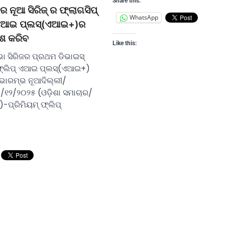
Share this:
ର ନୂଆ ସିରିଜ୍ ର ଫ୍ଲାଗସିପ୍
WhatsApp
୍ ଏଆଇ ପ୍ଲସ୍(ଏଆଇ+)ର
ଶ କରିବ
Like this:
ଭା ସିରିଜର ପ୍ରଥମ ଡିଭାଇସ୍
୍ଲିପ୍ ଏଆଇ ପ୍ଲସ୍(ଏଆଇ+)
ୁଭାରମ୍ଭ ନୂଆଦିଲ୍ଲୀ/
୭/୧୨/୨୦୨୫ (ଓଡ଼ିଶା ସମାଚାର/
-ପ୍ରିମିୟମ୍ ଫ୍ଲିପ୍