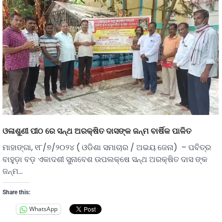
ଓଳାଶୁଣୀ ପୀଠ ରେ ସନ୍ଥ ଅରକ୍ଷିତ ଦାସଙ୍କ ଜନ୍ମ ବାର୍ଷିକ ପାଳିତ
ମାହାଙ୍ଗା, ୧୮/୭/୨୦୨୪ ( ଓଡିଶା ସମାଚାର / ଅଭୟ ଜେନା) – ପବିତ୍ର
ବାହୁଡ଼ା ବଡ଼ ଏକାଦଶୀ ସୁନାବେଶ ଉପଲକ୍ଷେ ସନ୍ଥ ଅରକ୍ଷିତ ଦାସ ଙ୍କ
ଜନ୍ମ…
Share this:
WhatsApp