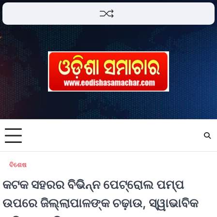
ବିଶେଷ
କଟକ ସହରର ବିଭିନ୍ନ ପେଟ୍ରୋଲ ପମ୍ପ
ଉପରେ ଜିଲ୍ଲାପାଳଙ୍କ ଚଢ଼ାଉ, ସ୍ୱାଭାବିକ