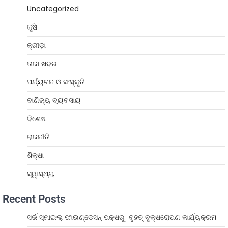
Uncategorized
କୃଷି
କ୍ରୀଡ଼ା
ତାଜା ଖବର
ପର୍ଯ୍ୟଟନ ଓ ସଂସ୍କୃତି
ବାଣିଜ୍ୟ ବ୍ୟବସାୟ
ବିଶେଷ
ରାଜନୀତି
ଶିକ୍ଷା
ସ୍ୱାସ୍ଥ୍ୟ
Recent Posts
ସର୍ଭ ସ୍ମାଇଲ୍ ଫାଉଣ୍ଡେସନ୍ ପକ୍ଷରୁ ବୃହତ୍ ବୃକ୍ଷରୋପଣ କାର୍ଯ୍ୟକ୍ରମ