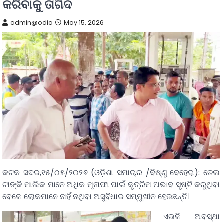
କରିବାକୁ ତାଗିଦ
admin@odia
May 15, 2026
କଟକ ସଦର,୧୫/୦୫/୨୦୨୬ (ଓଡ଼ିଶା ସମାଚାର /ବିଷ୍ଣୁ ବେହେରା): ତେଲ
ଟାଙ୍କି ମାଲିକ ମାନେ ଅଧିକ ମୂନାଫା ପାଇଁ କୃତ୍ରିମ ଅଭାବ ସୃଷ୍ଟି କରୁଥିବା
ବେଳେ ଲୋକମାନେ ନାହିଁ ନଥିବା ଅସୁବିଧାର ସମ୍ମୁଖୀନ ହେଉଛନ୍ତି।
ଏଭଳି ଅବସ୍ଥା