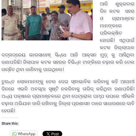
ଆଜି ଶୁକ୍ରବାର
ଦିନ କଟକ ସହର
ଓ ଗ୍ରାମାଞ୍ଚଳ
ମାନଙ୍କରେ
ପରିଲକ୍ଷିତ
ହୋଇଛି। ଏଥିପାଇଁ
କଟକ ଜିଲ୍ଲାପାଳ
ଦତ୍ତାତ୍ରେୟ ଭାଉସାହେଵ୍ ସିନ୍ଧେ ଆଜି ଆକ୍ସନ ମୁଡ଼୍ କୁ ଆସିଥିବା
ଜଣାପଡିଛି। ଜିଲାପାଳ କଟକ ସହରର ବିଭିନ୍ନ ଟାଙ୍କିରେ ଚଢ଼ାଉ କରି ତେଲ
ଗଚ୍ଛିତ ଥିବା ଜାଣିବାକୁ ପାଇଥିଲେ।
ତୁରନ୍ତ ଲୋକମାନଙ୍କୁ ତେଲ ଦେଇ ସ୍ଵାଭାବିକ କରିବାକୁ କହି ଆଗାମୀ
ଦିନରେ ଏଭଳି ଅବସ୍ଥା ସୃଷ୍ଟି ନକରିବାକୁ ତାଗିଦ୍ କରିଥିବା ଜଣାପଡିଛି।
ଅନ୍ୟ ପକ୍ଷରେ ଗ୍ରାମାଞ୍ଚଳରେ ଥିବା ପେଟ୍ରୋଲ ପମ୍ପ ଉପରେ ଏହିଭଳି
ଚଢ଼ାଉ ଅଭିଯାନ ଜାରି ରଖିବାକୁ ଜିଲ୍ଲା ପ୍ରଶାସନ ଠାରେ ସାଧାରଣରେ ଦାବି
ହେଉଛି।
Share this:
WhatsApp