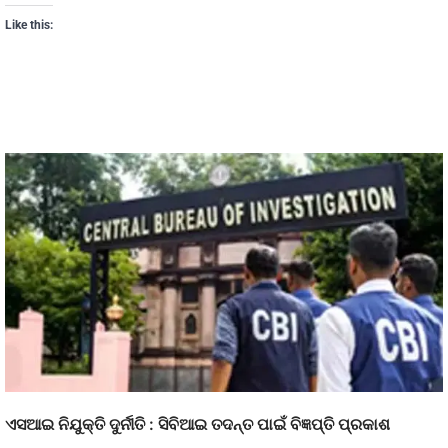
Like this:
ଏସଆଇ ନିଯୁକ୍ତି ଦୁର୍ନୀତି : ସିବିଆଇ ତଦନ୍ତ ପାଇଁ ବିଜ୍ଞପ୍ତି ପ୍ରକାଶ