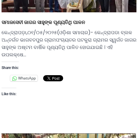
ସମାଜସେବୀ ଜାଗର ସାହୁଙ୍କ ପୂଣ୍ୟତିଥି ପାଳନ
କେନ୍ଦ୍ରାପଡ଼ା,୦୧/୦୫/୨୦୨୫(ଓଡ଼ିଶା ସମାଚାର)- କେନ୍ଦ୍ରାପଡା ବ୍ଲକ
ଅନ୍ତର୍ଗତ ଭାଗବତପୁର ଗ୍ରାମପଂଚାୟତର ପଟକୁରା ଗ୍ରାମର ସ୍ୱର୍ଗତ ଜାଗର
ସାହୁଙ୍କ ଅଷ୍ଟମ ବାର୍ଷିକ ପୂଣ୍ୟତିଥି ପାଳିତ ହୋଇଯାଇଛି । ଏହି
ଉପଲକ୍ଷେ…
Share this:
WhatsApp
Like this: