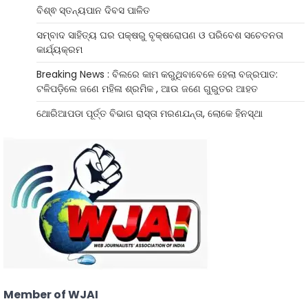
ବିଶ୍ଵ ସ୍ତନ୍ୟପାନ ଦିବସ ପାଳିତ
ସମ୍ବାଦ ସାହିତ୍ୟ ଘର ପକ୍ଷରୁ ବୃକ୍ଷରୋପଣ ଓ ପରିବେଶ ସଚେତନତା
କାର୍ଯ୍ୟକ୍ରମ
Breaking News : ବିଲରେ କାମ କରୁଥିବାବେଳେ ହେଲା ବଜ୍ରପାତ:
ଟଳିପଡ଼ିଲେ ଜଣେ ମହିଳା ଶ୍ରମିକ , ଆଉ ଜଣେ ଗୁରୁତର ଆହତ
ଥୋରିଆପଡା ପୂର୍ତ୍ତ ବିଭାଗ ରାସ୍ତା ମରଣଯନ୍ତା, ଲୋକେ ହିନସ୍ଥା
Member of WJAI