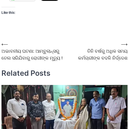
Like this:
⟵
⟶
ଅଭାବନୀୟ ଘଟଣା: ଆମ୍ବୁଲାନ୍ସରୁ
ତିନି ବର୍ଷରୁ ଅଧିକ ସମୟ
ତେଲ ସରିଯିବାରୁ ରୋଗୀଙ୍କ ମୃତ୍ୟୁ !
କର୍ମଚାରୀଙ୍କ ବଦଳି ନିର୍ଦ୍ଦେଶ
Related Posts