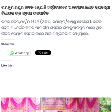
ରାମକୁମାରପୁର ଜୀଵନ ଜ୍ୟୋତି ହସ୍ପିଟାଲରେ ଅଲଟ୍ରାସାଉଣ୍ଡ ବ୍ୟବସ୍ଥା
ବିଧାୟକ ଙ୍କ ଦ୍ଵାରା ଉଦଘାଟିତ
କଟକ ସଦର,୦୯/୦୬/୨୬ (ଓଡିଶା ସମାଚାର/ବିଷ୍ଣୁ ବେହେରା): କଟକ
ସଦର ଅନ୍ତର୍ଗତ କଟକ ପାରାଦୀପ ରାସ୍ତାର ରାମକୁମାରପୁର ଠାରେ ଥିବା
ଜୀବନ ଜ୍ୟୋତି ହସ୍ପିଟାଲରେ ଆଜି ମଙ୍ଗଳବାର ସଂଧ୍ୟାରେ…
Share this:
WhatsApp
Like this: