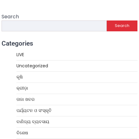
Search
Search
Categories
LIVE
Uncategorized
କୃଷି
କ୍ରୀଡ଼ା
ତାଜା ଖବର
ପର୍ଯ୍ୟଟନ ଓ ସଂସ୍କୃତି
ବାଣିଜ୍ୟ ବ୍ୟବସାୟ
ବିଶେଷ