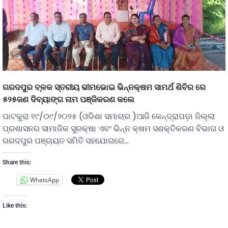
ଗରଦପୁର ବ୍ଳକ ସ୍ତରୀୟ ଭୀମଭୋଇ ଭିନ୍ନକ୍ଷମ ସାମର୍ଥ ଶିବିର ରେ
୫୨୫ଜଣ ଦିବ୍ୟାଙ୍ଗ ନାମ ପଞ୍ଜିକରଣ କଲେ
ପାଟକୁରା ୧୯/୦୯/୨୦୨୫ (ଓଡିଶା ସମାଚାର )ଆଜି କେନ୍ଦ୍ରାପଡ଼ା ଜିଲ୍ଲା
ପ୍ରଶାସନର ସାମାଜିକ ସୁରକ୍ଷା ଏବଂ ଭିନ୍ନ କ୍ଷମ ସଶକ୍ତିକରଣ ବିଭାଗ ଓ
ଗରଦପୁର ପଞ୍ଚାୟତ ସମିତି ସହଯୋଗରେ…
Share this:
WhatsApp
Like this: