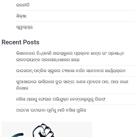
ରାଜନୀତି
ଶିକ୍ଷା
ସ୍ୱାସ୍ଥ୍ୟ
Recent Posts
କିଶନନଗର ଚିନ୍ତାମଣି ହାଇସ୍କୁଲର ପ୍ରାକ୍ତନ ଛାତ୍ର ଇଂ ପ୍ରଶାନ୍ତ
ରାଉତରାୟଙ୍କ ପରଲୋକ,ଶୋକର ଛାୟା
ଉଇସଡମ୍ ପବ୍ଲିକ ସ୍କୁଲର ଟଵାକୋ ବର୍ଜନ ସଚେତନତା କାର୍ଯ୍ୟକ୍ରମ
କୁଆଖାଇରେ ଭାସିଗଲେ ଦୁଇ ସାଙ୍ଗ: ଜଣକ ମୃତଦେହ ଠାବ, ଆଉ ଜଣେ
ନିଖୋଜ
ମହିଳା ଥାନାରୁ ଫେରାର ଅଭିଯୁକ୍ତ ବେଙ୍ଗାଲୁରୁରୁ ଗିରଫ
ଅଘଟଣ ଘଟାଇବା ପୂର୍ବରୁ ମାଡି ବସିଲା ପୁଲିସ