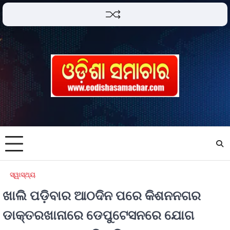
ସ୍ୱାସ୍ଥ୍ୟ
ଖାଲି ପଡ଼ିବାର ଆଠଦିନ ପରେ କିଶନନଗର
ଡାକ୍ତରଖାନାରେ ଡେପୁଟେସନରେ ଯୋଗ