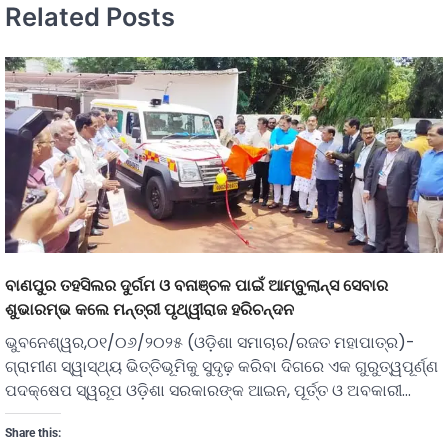
Related Posts
ବାଣପୁର ତହସିଲର ଦୁର୍ଗମ ଓ ବନାଞ୍ଚଳ ପାଇଁ ଆମ୍ବୁଲାନ୍ସ ସେବାର
ଶୁଭାରମ୍ଭ କଲେ ମନ୍ତ୍ରୀ ପୃଥ୍ୱୀରାଜ ହରିଚନ୍ଦନ
ଭୁବନେଶ୍ୱର,୦୧/୦୬/୨୦୨୫ (ଓଡ଼ିଶା ସମାଚାର/ରଜତ ମହାପାତ୍ର)-
ଗ୍ରାମୀଣ ସ୍ୱାସ୍ଥ୍ୟ ଭିତ୍ତିଭୂମିକୁ ସୁଦୃଢ଼ କରିବା ଦିଗରେ ଏକ ଗୁରୁତ୍ୱପୂର୍ଣ୍ଣ
ପଦକ୍ଷେପ ସ୍ୱରୂପ ଓଡ଼ିଶା ସରକାରଙ୍କ ଆଇନ, ପୂର୍ତ୍ତ ଓ ଅବକାରୀ…
Share this: