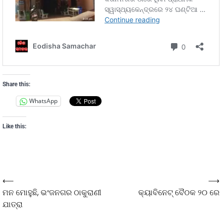
Share this:
WhatsApp
Like this:
⟵
⟶
ମନ ମୋହୁଛି, ଭଂଜନଗର ଠାକୁରାଣୀ
କ୍ୟାବିନେଟ୍ ବୈଠକ ୨୦ ରେ
ଯାତ୍ରା