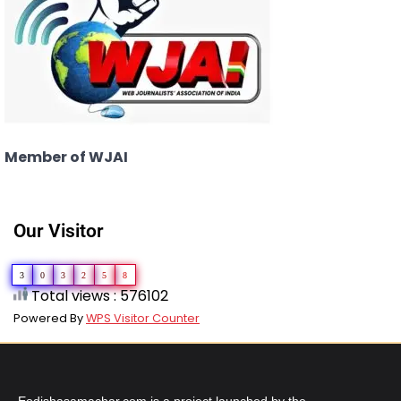
Member of WJAI
Our Visitor
3
0
3
2
5
8
Total views : 576102
Powered By
WPS Visitor Counter