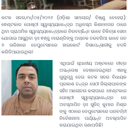
କଟକ ସଦର,୧୪/୦୫/୨୦୨୬ (ଓଡ଼ିଶା ସମାଚାର/ ବିଷ୍ଣୁ ବେହେରା):
ଵେଣ୍ଟକାର ଗୋଷ୍ଠୀ ସ୍ୱାସ୍ଥ୍ୟକେନ୍ଦ୍ର ଅଧିନସ୍ଥ କିଶନନଗର ଠାରେ
ଥିବା ପ୍ରାଥମିକ ସ୍ୱାସ୍ଥ୍ୟକେନ୍ଦ୍ରରେ ନିରବଚ୍ଛିନ୍ନ ଭାବେ ଚିକିତ୍ସା ସେବା
ଯୋଗାଇ ଆସୁଥିବା ଡ଼ଃ ଵଞ୍ଜୁ ମାରାଣ୍ଡିଙ୍କୁ ଅଚାନକ ତରବରିଆ ଭାବେ ଗତ
୭ ତାରିଖରେ ଡେପୁଟେସନରେ ହାଇକୋର୍ଟ ଡିସପେନ୍ସାରୀକୁ ବଦଳି
କରିଦିଆଯାଇଥିଲା।
ଏଥିପାଇଁ ସ୍ଥାନୀୟ ଅଞ୍ଚଳରେ ତୀବ୍ର
ଅସନ୍ତୋଷ ଦେଖାଦେଇଥିଲା। ଏହାକୁ
ଗୁରୁତ୍ୱ ଦେଇ କଟକ ସଦର ବିଧାୟକ
ପ୍ରକାଶ ଚନ୍ଦ୍ର ସେଠୀ ଜିଲ୍ଲାପାଳଙ୍କ
ସହିତ ଆଲୋଚନା କଲାପରେ ଵେଣ୍ଟକାର
ଗୋଷ୍ଠୀ ସ୍ୱାସ୍ଥ୍ୟକେନ୍ଦ୍ର ରେ
ଅବସ୍ଥାପିତ ଡ଼ଃ ସୁଜିତ୍ କୁମାର ମିଶ୍ର
ଙ୍କୁ ଏଠାରେ ଡେପୁଟେସନରେ ପରବର୍ତ୍ତୀ
ନିର୍ଦେଶନାମା ପର୍ଯ୍ୟନ୍ତ ଅବସ୍ଥାପିତ
କରାଯାଇଥିବା ଜଣାପଡିଛି।