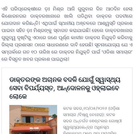
ଏହି ପରିପ୍ରେକ୍ଷୀରେ ଡ଼ଃ ମିଶ୍ର ଆଜି ଗୁରୁବାର ଦିନ ଆଠଦିନ ହେଲା
କିଶୋରନଗର ଡାକ୍ତରଖାନାରେ ଖାଲି ପଡିଥିବା ଡାକ୍ତର ପଦବୀରେ
ଯୋଗଦାନ କରିଛନ୍ତି। ଏଥିପାଇଁ ସ୍ଥାନୀୟ ଅଞ୍ଚଳରେ ଆଶ୍ୱସ୍ତି ପ୍ରକାଶ
ପାଇବା ସହିତ ଡ଼ଃ ମିଶ୍ରଙ୍କୁ ସ୍ବାଗତ କରାଯାଇଛି। ହେଲେ ଡାକ୍ତରଖାନାର
ଗୁରୁତ୍ୱ ଦୃଷ୍ଟିରୁ ଏଠାରେ ଜଣେ ପୂର୍ଣ୍ଣ କାଳୀନ ଡାକ୍ତର ନିଯୁକ୍ତି କରିବାକୁ
ଜିଲ୍ଲା ପ୍ରଶାସନ ଠାରେ ସାଧାରଣରେ ଦାବି ହେଉଛି। ସୂଚନାଯୋଗ୍ୟ ଯେ ଏ
ସମ୍ପର୍କରେ ଗତ ୧୦ ତାରିଖ ରେ ଡାକ୍ତର ନିଯୁକ୍ତି ପାଇଁ ‘ଓଡିଶା ସମାଚାର’
ରେ ବିସ୍ତୃତ ଖବର ପ୍ରକାଶ ପାଇଥିଲା।