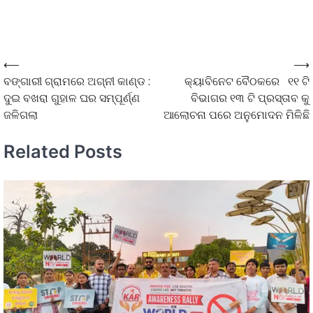
⟵
⟶
ବଙ୍ଗାରୀ ଗ୍ରାମରେ ଅଗ୍ନୀ କାଣ୍ଡ :
କ୍ୟାବିନେଟ ବୈଠକରେ ୧୧ ଟି
ଦୁଇ ବଖରା ଗୁହାଳ ଘର ସମ୍ପୂର୍ଣ୍ଣ
ବିଭାଗର ୧୩ ଟି ପ୍ରସ୍ତାବ କୁ
ଜଳିଗଲା
ଆଲୋଚନା ପରେ ଅନୁମୋଦନ ମିଳିଛି
Related Posts