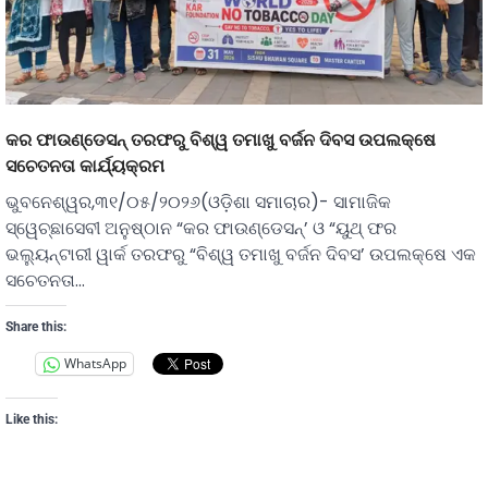
କର ଫାଉଣ୍ଡେସନ୍ ତରଫରୁ ବିଶ୍ୱ ତମାଖୁ ବର୍ଜନ ଦିବସ ଉପଲକ୍ଷେ
ସଚେତନତା କାର୍ଯ୍ୟକ୍ରମ
ଭୁବନେଶ୍ୱର,୩୧/୦୫/୨୦୨୬(ଓଡ଼ିଶା ସମାଚାର)- ସାମାଜିକ
ସ୍ୱେଚ୍ଛାସେବୀ ଅନୁଷ୍ଠାନ “କର ଫାଉଣ୍ଡେସନ୍’ ଓ “ୟୁଥ୍ ଫର
ଭଲୁ୍ୟନ୍ଟାରୀ ୱାର୍କ ତରଫରୁ “ବିଶ୍ୱ ତମାଖୁ ବର୍ଜନ ଦିବସ’ ଉପଲକ୍ଷେ ଏକ
ସଚେତନତା…
Share this:
WhatsApp
Like this: