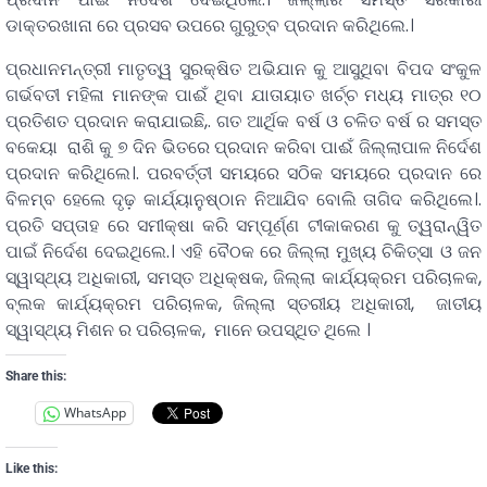
ଡାକ୍ତରଖାନା ରେ ପ୍ରସବ ଉପରେ ଗୁରୁତ୍ବ ପ୍ରଦାନ କରିଥିଲେ.।
ପ୍ରଧାନମନ୍ତ୍ରୀ ମାତୃତ୍ୱ ସୁରକ୍ଷିତ ଅଭିଯାନ କୁ ଆସୁଥିବା ବିପଦ ସଂକୁଳ
ଗର୍ଭବତୀ ମହିଳା ମାନଙ୍କ ପାଈଁ ଥିବା ଯାତାୟାତ ଖର୍ଚ୍ଚ ମଧ୍ୟ ମାତ୍ର ୧୦
ପ୍ରତିଶତ ପ୍ରଦାନ କରାଯାଇଛି,. ଗତ ଆର୍ଥିକ ବର୍ଷ ଓ ଚଳିତ ବର୍ଷ ର ସମସ୍ତ
ବକେୟା ରାଶି କୁ ୭ ଦିନ ଭିତରେ ପ୍ରଦାନ କରିବା ପାଈଁ ଜିଲ୍ଲାପାଳ ନିର୍ଦେଶ
ପ୍ରଦାନ କରିଥିଲେ।. ପରବର୍ତ୍ତୀ ସମୟରେ ସଠିକ ସମୟରେ ପ୍ରଦାନ ରେ
ବିଳମ୍ବ ହେଲେ ଦୃଢ଼ କାର୍ଯ୍ୟାନୁଷ୍ଠାନ ନିଆଯିବ ବୋଲି ତାଗିଦ କରିଥିଲେ।.
ପ୍ରତି ସପ୍ତାହ ରେ ସମୀକ୍ଷା କରି ସମ୍ପୂର୍ଣ୍ଣ ଟୀକାକରଣ କୁ ତ୍ୱରାନ୍ୱିତ
ପାଇଁ ନିର୍ଦେଶ ଦେଇଥିଲେ.। ଏହି ବୈଠକ ରେ ଜିଲ୍ଲା ମୁଖ୍ୟ ଚିକିତ୍ସା ଓ ଜନ
ସ୍ୱାସ୍ଥ୍ୟ ଅଧିକାରୀ, ସମସ୍ତ ଅଧିକ୍ଷକ, ଜିଲ୍ଲା କାର୍ଯ୍ୟକ୍ରମ ପରିଚାଳକ,
ବ୍ଲକ କାର୍ଯ୍ୟକ୍ରମ ପରିଚାଳକ, ଜିଲ୍ଲା ସ୍ତରୀୟ ଅଧିକାରୀ, ଜାତୀୟ
ସ୍ୱାସ୍ଥ୍ୟ ମିଶନ ର ପରିଚାଳକ, ମାନେ ଉପସ୍ଥିତ ଥିଲେ ।
Share this:
WhatsApp
Like this: