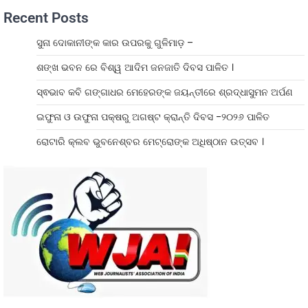
Recent Posts
ସୁନା ଦୋକାନୀଙ୍କ କାର ଉପରକୁ ଗୁଳିମାଡ଼ –
ଶଙ୍ଖ ଭବନ ରେ ବିଶ୍ୱ ଆଦିମ ଜନଜାତି ଦିବସ ପାଳିତ ।
ସ୍ଵଭାବ କବି ଗଙ୍ଗାଧର ମେହେରଙ୍କ ଜୟନ୍ତୀରେ ଶ୍ରଦ୍ଧାସୁମନ ଅର୍ପଣ
ଇଫୁନା ଓ ଉଫୁନା ପକ୍ଷରୁ ଅଗଷ୍ଟ କ୍ରାନ୍ତି ଦିବସ -୨୦୨୬ ପାଳିତ
ରୋଟାରି କ୍ଲବ ଭୁବନେଶ୍ବର ମେଟ୍ରୋଙ୍କ ଅଧିଷ୍ଠାନ ଉତ୍ସବ ।