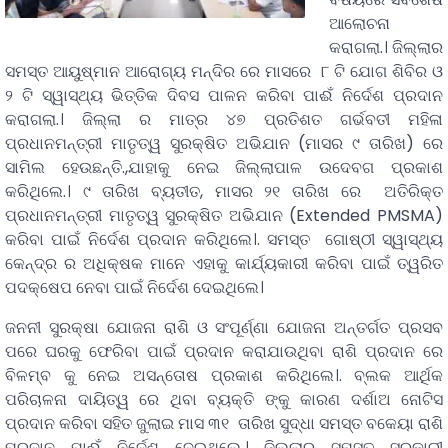
ଆଲୋଚନା
କରାଗଲା.। ଜିଲ୍ଲାର
ସମସ୍ତ ଆୟୁଷ୍ମାନ ଆରୋଗ୍ୟ ମନ୍ଦିର ରେ ମାସରେ ୮ ଟି ଯୋଗ ଶିବିର ଓ
୨ ଟି ସ୍ୱାସ୍ଥ୍ୟ ଭିତ୍ତିକ ଦିବସ ପାଳନ କରିବା ପାଈଁ ନିର୍ଦେଶ ପ୍ରଦାନ
କରାଗଲା.। ଜିଲ୍ଲା ର ମାତ୍ର ୪୭ ପ୍ରତିଶତ ଗର୍ଭବତୀ ମହିଳା
ପ୍ରଧାନମନ୍ତ୍ରୀ ମାତୃତ୍ୱ ସୁରକ୍ଷିତ ଅଭିଯାନ (ମାସର ୯ ତାରିଖ) ରେ
ସାମିଲ ହେଉଛନ୍ତି.,ଯାହାକୁ ନେଇ ଜିଲ୍ଲାପାଳ ଉଦେବଗ ପ୍ରକାଶ
କରିଥିଲେ.। ୯ ତାରିଖ ବ୍ୟତୀତ, ମାସର ୨୧ ତାରିଖ ରେ ଅତିରିକ୍ତ
ପ୍ରଧାନମନ୍ତ୍ରୀ ମାତୃତ୍ୱ ସୁରକ୍ଷିତ ଅଭିଯାନ (Extended PMSMA)
କରିବା ପାଇଁ ନିର୍ଦେଶ ପ୍ରଦାନ କରିଥିଲେ।. ସମସ୍ତ ଗୋଷ୍ଠୀ ସ୍ୱାସ୍ଥ୍ୟ
କେନ୍ଦ୍ର ର ଅଧିକ୍ଷକ ମାନେ ଏହାକୁ କାର୍ଯ୍ୟକାରୀ କରିବା ପାଇଁ ତ୍ୱରିତ
ପଦକ୍ଷେପ ନେବା ପାଇଁ ନିର୍ଦେଶ ଦେଇଥିଲେ।
ଜନନୀ ସୁରକ୍ଷା ଯୋଜନା ରାଶି ଓ ସଂପୂର୍ଣ୍ଣା ଯୋଜନା ଅନ୍ତର୍ଗତ ପ୍ରସବ
ପରେ ଘରକୁ ଫେରିବା ପାଇଁ ପ୍ରଦାନ କରାଯାଉଥିବା ରାଶି ପ୍ରଦାନ ରେ
ବିଳମ୍ବ କୁ ନେଇ ଅସନ୍ତୋଷ ପ୍ରକାଶ କରିଥିଲେ।. ବ୍ଲକ ଆର୍ଥିକ
ପରିଚାଳନା ଦାୟିତ୍ୱ ରେ ଥିବା ବ୍ୟକ୍ତି ଙ୍କୁ କାରଣ ଦର୍ଶାଅ ନୋଟିସ
ପ୍ରଦାନ କରିବା ସହିତ ଜୁଲାଇ ମାସ ୩୧ ତାରିଖ ସୁଦ୍ଧା ସମସ୍ତ ବକେୟା ରାଶି
ପ୍ରଦାନ ପାଈଁ ନିର୍ଦେଶ ଦେଇଥିଲେ.। ଜିଲ୍ଲାର ସମସ୍ତ ସରକାରୀ