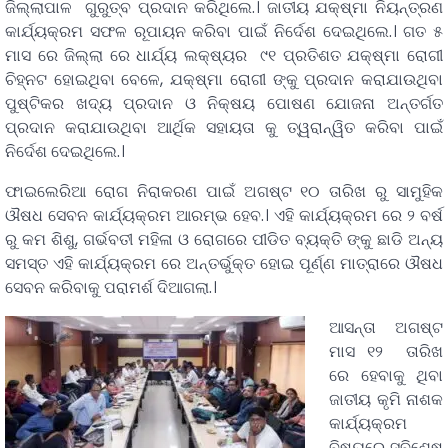
ଜିଲ୍ଲାପାଳ ଗୁରୁତ୍ବ ପ୍ରଦାନ କରିଥିଲେ.। ଜାତୀୟ ଯକ୍ଷ୍ମା ନିୟନ୍ତ୍ରଣ
କାର୍ଯ୍ୟକ୍ରମ ସଫଳ ରୂପାୟନ କରିବା ପାଇଁ ନିର୍ଦେଶ ଦେଇଥିଲେ.। ଗତ ୫
ମାସ ରେ ଜିଲ୍ଲା ରେ ଧାର୍ଯ୍ୟ ଲକ୍ଷ୍ୟର ୯୧ ପ୍ରତିଶତ ଯକ୍ଷ୍ମା ରୋଗୀ
ଚିହ୍ନଟ ହୋଇଥିବା ବେଳେ, ଯକ୍ଷ୍ମା ରୋଗୀ ଙ୍କୁ ପ୍ରଦାନ କରାଯାଉଥିବା
ପୁଷ୍ଟିକର ଖଦ୍ୟ ପ୍ରଦାନ ଓ ନିକ୍ଷୟ ପୋଷଣ ଯୋଜନା ଅନ୍ତର୍ଗତ
ପ୍ରଦାନ କରାଯାଉଥିବା ଆର୍ଥିକ ସହାୟତା କୁ ତ୍ୱରାନ୍ୱିତ କରିବା ପାଇଁ
ନିର୍ଦେଶ ଦେଇଥିଲେ.।
ଫାଇଲେରିଆ ରୋଗ ନିରାକରଣ ପାଇଁ ଅଗଷ୍ଟ ୧୦ ତାରିଖ ରୁ ସାମୁହିକ
ଔଷଧ ସେବନ କାର୍ଯ୍ୟକ୍ରମ ଆରମ୍ଭ ହେବ.। ଏହି କାର୍ଯ୍ୟକ୍ରମ ରେ ୨ ବର୍ଷ
ରୁ କମ ଶିଶୁ, ଗର୍ଭବତୀ ମହିଳା ଓ ରୋଗରେ ପୀଡିତ ବ୍ୟକ୍ତି ଙ୍କୁ ଛାଡି ଅନ୍ୟ
ସମସ୍ତ ଏହି କାର୍ଯ୍ୟକ୍ରମ ରେ ଅନ୍ତର୍ଭୁକ୍ତ ହୋଇ ପୂର୍ଣ୍ଣ ମାତ୍ରାରେ ଔଷଧ
ସେବନ କରିବାକୁ ପରାମର୍ଶ ଦିଆଗଲା.।
ଆସନ୍ତା ଅଗଷ୍ଟ
ମାସ ୧୨ ତାରିଖ
ରେ ହେବାକୁ ଥିବା
ଜାତୀୟ କୃମି ନାଶକ
କାର୍ଯ୍ୟକ୍ରମ
ବିଷୟରେ ସବିଶେଷ