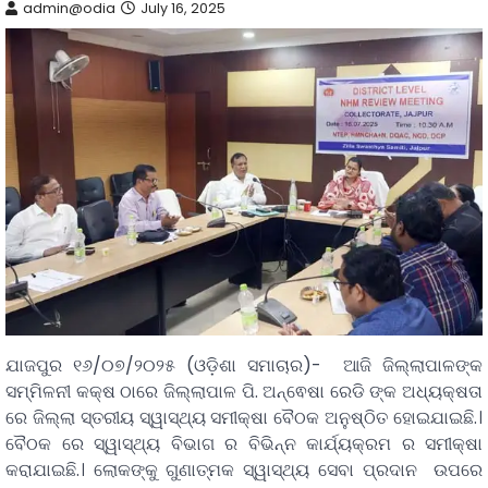
admin@odia
July 16, 2025
ଯାଜପୁର ୧୬/୦୭/୨୦୨୫ (ଓଡ଼ିଶା ସମାଚାର)- ଆଜି ଜିଲ୍ଲାପାଳଙ୍କ
ସମ୍ମିଳନୀ କକ୍ଷ ଠାରେ ଜିଲ୍ଲାପାଳ ପି. ଅନ୍ଵେଷା ରେଡି ଙ୍କ ଅଧ୍ୟକ୍ଷତା
ରେ ଜିଲ୍ଲା ସ୍ତରୀୟ ସ୍ୱାସ୍ଥ୍ୟ ସମୀକ୍ଷା ବୈଠକ ଅନୁଷ୍ଠିତ ହୋଇଯାଇଛି.।
ବୈଠକ ରେ ସ୍ୱାସ୍ଥ୍ୟ ବିଭାଗ ର ବିଭିନ୍ନ କାର୍ଯ୍ୟକ୍ରମ ର ସମୀକ୍ଷା
କରାଯାଇଛି.। ଲୋକଙ୍କୁ ଗୁଣାତ୍ମକ ସ୍ୱାସ୍ଥ୍ୟ ସେବା ପ୍ରଦାନ ଉପରେ