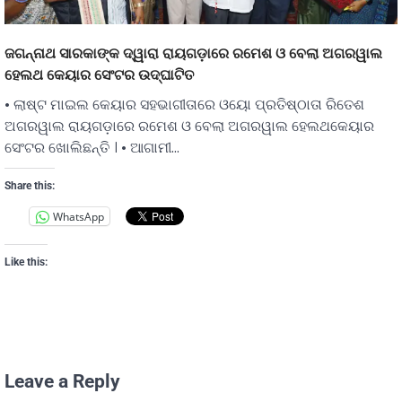
ଜଗନ୍ନାଥ ସାରକାଙ୍କ ଦ୍ୱାରା ରାୟଗଡ଼ାରେ ରମେଶ ଓ ବେଲା ଅଗରୱାଲ
ହେଲଥ କେୟାର ସେଂଟର ଉଦ୍ଘାଟିତ
• ଲାଷ୍ଟ ମାଇଲ କେୟାର ସହଭାଗୀତାରେ ଓୟୋ ପ୍ରତିଷ୍ଠାତା ରିତେଶ
ଅଗରୱାଲ ରାୟଗଡ଼ାରେ ରମେଶ ଓ ବେଲା ଅଗରୱାଲ ହେଲଥକେୟାର
ସେଂଟର ଖୋଲିଛନ୍ତି । • ଆଗାମୀ…
Share this:
WhatsApp
Like this:
Leave a Reply