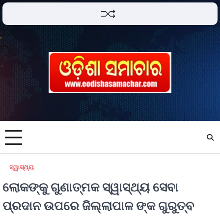
ସ୍ୱାସ୍ଥ୍ୟ
ଲୋକଙ୍କୁ ଗୁଣାତ୍ମକ ସ୍ୱାସ୍ଥ୍ୟ ସେବା
ପ୍ରଦାନ ଉପରେ ଜିଲ୍ଲାପାଳ ଙ୍କ ଗୁରୁତ୍ବ