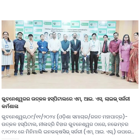
ଭୁବନେଶ୍ୱରର ଉତ୍କଳ ହସ୍ପିଟାଲରେ ଏମ୍. ଆଇ. ଏସ୍. ଲାଇଭ୍ ସର୍ଜରୀ
କର୍ମଶାଳା
ଭୁବନେଶ୍ୱର,୦୯/୧୧/୨୦୨୪ (ଓଡ଼ିଶା ସମାଚାର/ରଜତ ମହାପାତ୍ର)-
ଉତ୍କଳ ହସ୍ପିଟାଲ, ନୀଳାଦ୍ରି ବିହାର ଭୁବନେଶ୍ୱର ଠାରେ, ନଭେମ୍ବର
୯,୨୦୨୪ ରେ ମିନିମାଲି ଇନଭକ୍ଷସିଭ୍ ସର୍ଜରୀ (ଏମ୍. ଆଇ. ଏସ୍.) ଉପରେ…