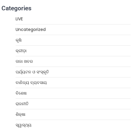
Categories
LIVE
Uncategorized
କୃଷି
କ୍ରୀଡ଼ା
ତାଜା ଖବର
ପର୍ଯ୍ୟଟନ ଓ ସଂସ୍କୃତି
ବାଣିଜ୍ୟ ବ୍ୟବସାୟ
ବିଶେଷ
ରାଜନୀତି
ଶିକ୍ଷା
ସ୍ୱାସ୍ଥ୍ୟ