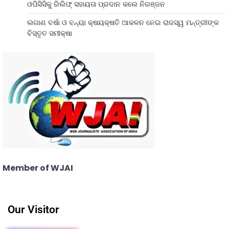
ଓପିସିସିକୁ ରିଲିଫ୍ ସହାୟତା ପ୍ରଦାନ କଲେ ନିରଞ୍ଜନ
ଲଗାଣ ବର୍ଷା ଓ ବନ୍ୟା କ୍ଷୟକ୍ଷତି ଆକଳନ ନେଇ ରାଜସ୍ୱ ମନ୍ତ୍ରୀଙ୍କ
ବିସ୍ତୃତ ସମୀକ୍ଷା
Member of WJAI
Our Visitor