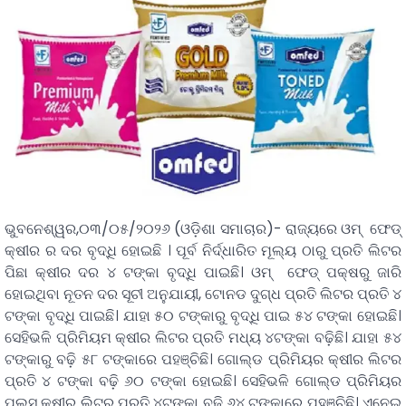
ଭୁବନେଶ୍ୱର,୦୩/୦୫/୨୦୨୬ (ଓଡ଼ିଶା ସମାଚାର)- ରାଜ୍ୟରେ ଓମ୍‌ ଫେଡ୍
କ୍ଷୀର ର ଦର ବୃଦ୍ଧି ହୋଇଛି । ପୂର୍ବ ନିର୍ଦ୍ଧାରିତ ମୂଲ୍ୟ ଠାରୁ ପ୍ରତି ଲିଟର
ପିଛା କ୍ଷୀର ଦର ୪ ଟଙ୍କା ବୃଦ୍ଧି ପାଇଛି। ଓମ୍‌ ଫେଡ୍ ପକ୍ଷରୁ ଜାରି
ହୋଇଥିବା ନୂତନ ଦର ସୂଚୀ ଅନୁଯାୟୀ, ଟୋନଡ ଦୁଗ୍ଧ ପ୍ରତି ଲିଟର ପ୍ରତି ୪
ଟଙ୍କା ବୃଦ୍ଧି ପାଇଛି। ଯାହା ୫୦ ଟଙ୍କାରୁ ବୃଦ୍ଧି ପାଇ ୫୪ ଟଙ୍କା ହୋଇଛି।
ସେହିଭଳି ପ୍ରିମିୟମ କ୍ଷୀର ଲିଟର ପ୍ରତି ମଧ୍ୟ ୪ଟଙ୍କା ବଢ଼ିଛି। ଯାହା ୫୪
ଟଙ୍କାରୁ ବଢ଼ି ୫୮ ଟଙ୍କାରେ ପହଞ୍ଚିଛି। ଗୋଲ୍ଡ ପ୍ରିମିୟର କ୍ଷୀର ଲିଟର
ପ୍ରତି ୪ ଟଙ୍କା ବଢ଼ି ୬୦ ଟଙ୍କା ହୋଇଛି। ସେହିଭଳି ଗୋଲ୍ଡ ପ୍ରିମିୟର
ପ୍ଲସ୍ କ୍ଷୀର ଲିଟର ପ୍ରତି ୪ଟଙ୍କା ବଢ଼ି ୬୪ ଟଙ୍କାରେ ପହଞ୍ଚିଛି। ଏନେଇ