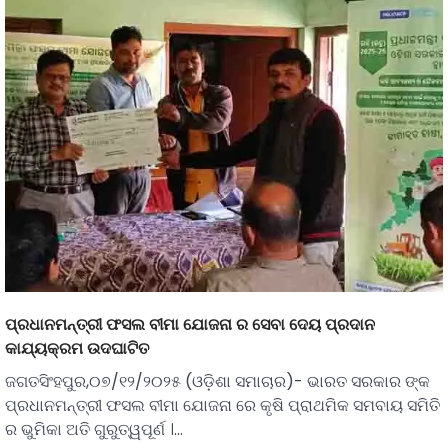
ପ୍ରଧାନମନ୍ତ୍ରୀ ଫସଲ ବୀମା ଯୋଜନା ର ସେବା ଦେୟ ପ୍ରଦାନ
କାଯ୍ୟକ୍ରମ ଉଦଘାଟିତ
ଜଗତସିଂହପୁର,୦୭/୧୨/୨୦୨୫ (ଓଡ଼ିଶା ସମାଚାର)- ଭାରତ ସରକାର ଙ୍କ
ପ୍ରଧାନମନ୍ତ୍ରୀ ଫସଲ ବୀମା ଯୋଜନା ରେ କୃଷି ପ୍ରାଥମିକ ସମବାୟ ସମିତି
ର ଭୁମିକା ଅତି ଗୁରୁତ୍ୱପୂର୍ଣ ।…