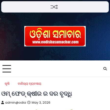
କୃଷି
ବାଣିଜ୍ୟ ବ୍ୟବସାୟ
ଓମ୍ ଫେଡ୍ କ୍ଷୀର ର ଦର ବୃଦ୍ଧି
admin@odia
May 3, 2026