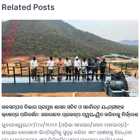
Related Posts
ଜଳସମ୍ପଦ ବିଭାଗ ପ୍ରମୁଖ ଶାସନ ସଚିବ ଓ ସର୍ବୋଚ୍ଚ ଯନ୍ତ୍ରୀଙ୍କ
କ୍ଷେତ୍ର ପରିଦର୍ଶନ: ଜଳସେଚନ ପ୍ରକଳ୍ପ ତ୍ୱରାନ୍ୱିତ କରିବାକୁ ନିର୍ଦ୍ଦେଶ
ଭୁବନେଶ୍ୱର,୦୯/୦୪/୨୦୨୬ (ଓଡ଼ିଶା ସମାଚାର/ରଜତ ମହାପାତ୍ର)-
ରାଜ୍ୟର ଜଳସେଚନ ଭିତ୍ତିଭୂମିକୁ ସୁଦୃଢ଼ କରିବା ଏବଂ ଚାଷୀଙ୍କୁ ନିରନ୍ତର
ଜଳ ଯୋଗାଇଦେବା ଏବଂ ନିର୍ଦ୍ଧାରିତ ସମୟ ମଧ୍ୟରେ କାର୍ଯ୍ୟ ଶେଷ…