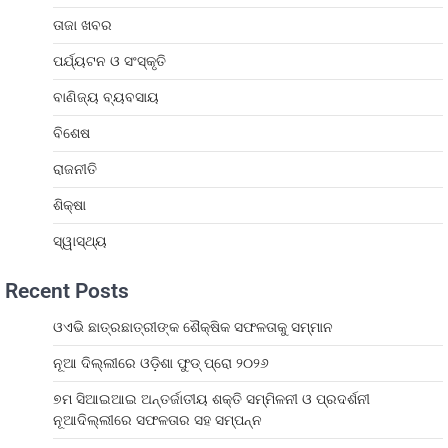
ତାଜା ଖବର
ପର୍ଯ୍ୟଟନ ଓ ସଂସ୍କୃତି
ବାଣିଜ୍ୟ ବ୍ୟବସାୟ
ବିଶେଷ
ରାଜନୀତି
ଶିକ୍ଷା
ସ୍ୱାସ୍ଥ୍ୟ
Recent Posts
ଓଏଭି ଛାତ୍ରଛାତ୍ରୀଙ୍କ ଶୈକ୍ଷିକ ସଫଳତାକୁ ସମ୍ମାନ
ନୂଆ ଦିଲ୍ଲୀରେ ଓଡ଼ିଶା ଫୁଡ୍ ପ୍ରୋ ୨୦୨୬
୭ମ ସିଆଇଆଇ ଅନ୍ତର୍ଜାତୀୟ ଶକ୍ତି ସମ୍ମିଳନୀ ଓ ପ୍ରଦର୍ଶନୀ
ନୂଆଦିଲ୍ଲୀରେ ସଫଳତାର ସହ ସମ୍ପନ୍ନ