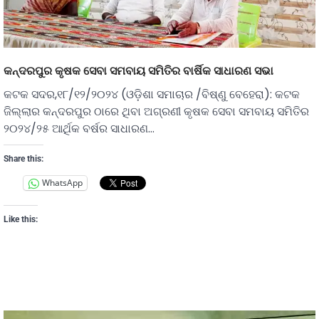
କନ୍ଦରପୁର କୃଷକ ସେବା ସମବାୟ ସମିତିର ବାର୍ଷିକ ସାଧାରଣ ସଭା
କଟକ ସଦର,୧୮/୧୨/୨୦୨୪ (ଓଡ଼ିଶା ସମାଚାର /ବିଷ୍ଣୁ ବେହେରା): କଟକ
ଜିଲ୍ଲାର କନ୍ଦରପୁର ଠାରେ ଥିବା ଅଗ୍ରଣୀ କୃଷକ ସେବା ସମବାୟ ସମିତିର
୨୦୨୪/୨୫ ଆର୍ଥିକ ବର୍ଷର ସାଧାରଣ…
Share this:
WhatsApp
Like this: