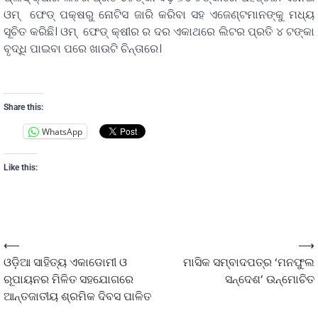
ଓମ୍‌ ଫେଡ୍ ପକ୍ଷରୁ ନୋଟିସ ଜାରି କରିବା ସହ ଏଜେଣ୍ଟମାନଙ୍କୁ ମଧ୍ୟ
ସୂଚିତ କରିଛି। ଓମ୍‌ ଫେଡ୍ କ୍ଷୀର ର ଦର ଏକାଥରେ ଲିଟର ପ୍ରତି ୪ ଟଙ୍କା
ବୃଦ୍ଧି ପାଇବା ପରେ ଖାଉଟି ଚିନ୍ତାରେ।
Share this:
WhatsApp
Like this:
⟵
⟶
ଓଡ଼ିଆ ସାହିତ୍ୟ ଏକାଡୋମୀ ଓ
ମାସିକ ସମ୍ବାଦପତ୍ର ‘ମନଫୁଲ
ରୂପାୟନର ମିଳିତ ସହଯୋଗରେ
ସନ୍ଦେଶ’ ଉନ୍ମୋଚିତ
ଆନ୍ତଜାତୀୟ ଶ୍ରମିକ ଦିବସ ପାଳିତ