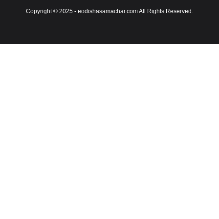
Copyright © 2025 - eodishasamachar.com All Rights Reserved.