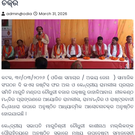
ଚକ୍ର
admin@odia
March 31, 2026
କଟକ, ୩୧/୦୩/୨୦୨୬ ( ଓଡିଶା ସମାଚାର / ଅଭୟ ଜେନା ) ସାମାଜିକ
ସଂଗଠନ ଦି ଭଏସ ଜଷ୍ଟିସ ଫର ଅଲ ଓ କେନ୍ଦ୍ରୀୟ ରାମଲୀଳା ପ୍ରଚାର
ସମିତି ମାରୁତି ମଣ୍ଡପ ଚୌଧୁରୀ ବଜାର ପକ୍ଷରୁ ଡାହାଳିଆବାଗ ନୀଳକଣ୍ଠ
ମନ୍ଦିର ପ୍ରାଙ୍ଗଣରେ ଆୟୋଜିତ ରାମଲୀଳା, ରାମମନ୍ଦିର ଓ ରାଷ୍ଟ୍ରବାଦୀ
ଚିନ୍ତାଧାରା ଉପରେ ଅନୁଷ୍ଠିତ ଆଧ୍ୟାତ୍ମିକ ଆଲୋଚନାଚକ୍ର ଅନୁଷ୍ଠିତ
ହୋଇଯାଇଛି ।
କେନ୍ଦ୍ରୀୟ ସଭାପତି ମାରୁତିଶ୍ରୀ ଚୌଧୁରୀ କାଶୀନାଥ ମଲ୍ଲିକଙ୍କ
ପୌରାହିତ୍ୟରେ ଅନୁଷ୍ଠିତ ସଭାରେ ମୁଖ୍ୟ ଉପଦେଷ୍ଟା ସମାଜସେବୀ