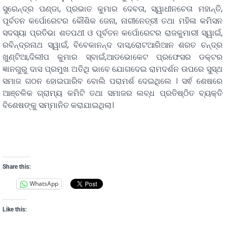
ସୁରେନ୍ଦ୍ର ପଣ୍ଡା, ପ୍ରଭାତ କୁମାର ଦେବତା, ସ୍ୱାଧୀନଚେତା ମହାନ୍ତି,
ପୂର୍ବତନ କର୍ପୋରେଟର କୌଶିକ ଜେନା, ନାରୀନେତ୍ରୀ ତଥା ମହିଳା କମିସନ
ସଦସ୍ୟା ପ୍ରତିଭା ଶତପଥୀ ଓ ପୂର୍ବତନ କର୍ପୋରେଟର ରାଜକୁମାରୀ ସ୍ୱାଇଁ,
ରବିନ୍ଦ୍ରନାଥ ସ୍ୱାଇଁ, ବିବେକାନନ୍ଦ ଦାସ,ରୋଟଆରିଆନ ଶରତ ଚନ୍ଦ୍ର
ଖୁଣ୍ଟିଆ,ଦିଲୀପ କୁମାର ସ୍ବାଇଁ,ଆଡଭୋକେଟ ପ୍ରଫେସର ଡକ୍ଟର
ଜ୍ଞାନଗୁରୁ ଦାସ ପ୍ରମୁଖ ଅତିଥି ଭାବେ ଯୋଗଦେଇ ରାମଦର୍ଶନ ଉପରେ ସୁସ୍ଥ
ସମାଜ ଗଠନ ହୋଇପାରିବ ବୋଲି ପରାମର୍ଶ ଦେଇଥିଲେ । ସର୍ଵ ଶେଷରେ
ଆଞ୍ଚଳିକ ଗ୍ରାମ୍ୟ କମିଟି ତଥା ସମାଜର ଲବ୍ଧ ପ୍ରତିଷ୍ଠିତ ବ୍ୟକ୍ତି
ବିଶେଷଙ୍କୁ ସମ୍ମାନିତ କରାଯାଇଥିଲା।
Share this:
WhatsApp
Like this: