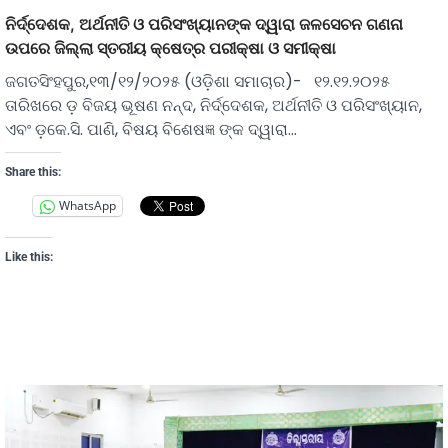
ନିର୍ଦ୍ଦେଶକ, ଅର୍ଥନୀତି ଓ ପରିସଂଖ୍ୟାନଙ୍କ ଦ୍ୱାରା ଜଳସେଚନ ଗଣନା
ଉପରେ ଜିଲ୍ଲା ସ୍ତରୀୟ କ୍ଷେତ୍ର ପରୀକ୍ଷା ଓ ସମୀକ୍ଷା
ଜଗତସିଂହପୁର,୧୩/୧୨/୨୦୨୫ (ଓଡ଼ିଶା ସମାଚାର)- ୧୨.୧୨.୨୦୨୫
ତାରିଖରେ ଡ଼ ବିଜୟ ଭୂଷଣ ନନ୍ଦ, ନିର୍ଦ୍ଦେଶକ, ଅର୍ଥନୀତି ଓ ପରିସଂଖ୍ୟାନ,
ଏବଂ ଡ଼କେ.ସି. ପାଣି, ବିଷୟ ବିଶେଷଜ୍ଞ ଙ୍କ ଦ୍ୱାରା…
Share this:
WhatsApp
Like this: