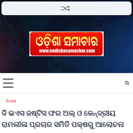
ବିଶେଷ
ଦି ଭଏସ ଜଷ୍ଟିସ ଫର ଅଲ୍ ଓ କେନ୍ଦ୍ରୀୟ
ରାମଲୀଳା ପ୍ରଚାର ସମିତି ପକ୍ଷରୁ ଆଲୋଚନା