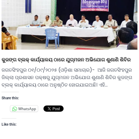
କୁଜଙ୍ଗ ବ୍ଲକ୍ କାର୍ଯ୍ୟାଳୟ ଠାରେ ଯୁଗ୍ମଜନ ଅଭିଯୋଗ ଶୁଣାଣି ଶିବିର
ଜଗତସିଂହପୁର ୦୧/୦୯/୨୦୨୫ (ଓଡ଼ିଶା ସମାଚାର)- ଆଜି ଜଗତସିଂହପୁର
ଜିଲ୍ଲା ପ୍ରଶାସନ ପକ୍ଷରୁ ଯୁଗ୍ମଜନ ଅଭିଯୋଗ ଶୁଣାଣି ଶିବିର କୁଜଙ୍ଗ
ବ୍ଲକ୍ କାର୍ଯ୍ୟାଳୟ ଠାରେ ଅନୁଷ୍ଠିତ ହୋଇଯାଇଅଛି। ଏହି…
Share this:
WhatsApp
Like this: