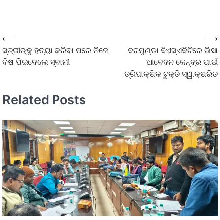
⟵
⟶
ସ୍ତ୍ରୀଙ୍କୁ ହତ୍ୟା କରିବା ପରେ ନିଜେ
ବରମୁଣ୍ଡା ବିଏସ୍‌ଏବିଟିରେ ଭିସା
ବିଷ ପିଇଦେଲେ ସ୍ବାମୀ
ଆବେଦନ କେନ୍ଦ୍ର ପାଇଁ
ତ୍ରିପାକ୍ଷିକ ଚୁକ୍ତି ସ୍ୱାକ୍ଷରିତ
Related Posts