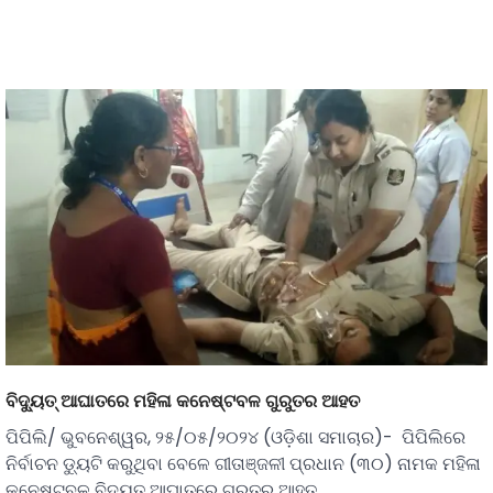
ବିଦ୍ୟୁତ୍‌‌ ଆଘାତରେ ମହିଳା କନେଷ୍ଟବଳ ଗୁରୁତର ଆହତ
ପିପିଲି/ ଭୁବନେଶ୍ୱର, ୨୫/୦୫/୨୦୨୪ (ଓଡ଼ିଶା ସମାଚାର)- ପିପିଲିରେ
ନିର୍ବାଚନ ଡ୍ୟୁଟି କରୁଥିବା ବେଳେ ଗୀତାଞ୍ଜଳୀ ପ୍ରଧାନ (୩୦) ନାମକ ମହିଳା
କନେଷ୍ଟବଳ ବିଦ୍ୟୁତ୍‌‌ ଆଘାତରେ ଗୁରୁତର ଆହତ…