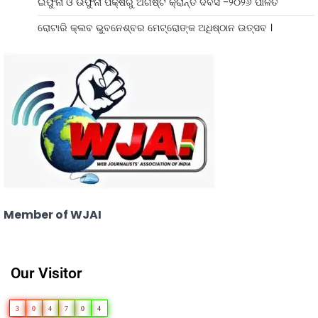
ଇଫୁନା ଓ ଉଫୁନା ପକ୍ଷରୁ ଅଗଷ୍ଟ କ୍ରାନ୍ତି ଦିବସ -୨୦୨୬ ପାଳିତ
ରୋଟାରି କ୍ଲବ ଭୁବନେଶ୍ବର ମେଟ୍ରୋଙ୍କ ଅଧିଷ୍ଠାନ ଉତ୍ସବ ।
Member of WJAI
Our Visitor
3
0
4
7
0
4