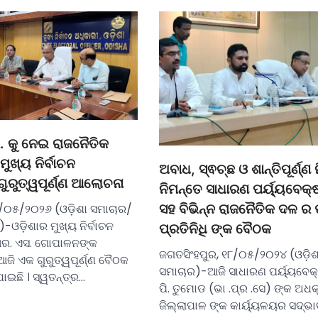
କୁ ନେଇ ରାଜନୈତିକ
ମୁଖ୍ୟ ନିର୍ବାଚନ
ଅବାଧ, ସ୍ଵଚ୍ଛ ଓ ଶାନ୍ତିପୂର୍ଣ୍ଣ ନ
ଗୁରୁତ୍ୱପୂର୍ଣ୍ଣ ଆଲୋଚନା
ନିମନ୍ତେ ସାଧାରଣ ପର୍ୟ୍ୟବେକ
/୦୫/୨୦୨୬ (ଓଡ଼ିଶା ସମାଚାର/
ସହ ବିଭିନ୍ନ ରାଜନୈତିକ ଦଳ ର ପ୍
ଓଡ଼ିଶାର ମୁଖ୍ୟ ନିର୍ବାଚନ
ପ୍ରତିନିଧି ଙ୍କ ବୈଠକ
 ଆର. ଏସ. ଗୋପାଳନଙ୍କ
ଜଗତସିଂହପୁର, ୧୮/୦୫/୨୦୨୪ (ଓଡ଼ିଶ
ଜି ଏକ ଗୁରୁତ୍ୱପୂର୍ଣ୍ଣ ବୈଠକ
ସମାଚାର)-ଆଜି ସାଧାରଣ ପର୍ୟ୍ୟବେକ
ାଇଛି । ସ୍ୱତନ୍ତ୍ର…
ପି. ତୁମୋଡ (ଭା .ପ୍ର .ସେ) ଙ୍କ ଅଧ
ଜିଲ୍ଲାପାଳ ଙ୍କ କାର୍ୟ୍ୟଳୟର ସଦ୍ଭା