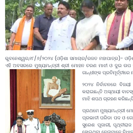
ଭୁବନେଶ୍ୱର,୧୮/୬/୨୦୨୪ (ଓଡ଼ିଶା ସମାଚାର/ରଜତ ମହାପାତ୍ର)- ଓଡ଼
ଏହି ଅବସରରେ ମୁଖ୍ୟମନ୍ତ୍ରୀ ଶ୍ରୀ ମୋହନ ଚରଣ ମାଝୀ ଓ ଦୁଇ ଉପ ମୁ
ଗାନ୍ଧୀଙ୍କ ପ୍ରତିମୂର୍ତ୍ତୀରେ
୨୦୨୪ ନିର୍ବାଚନରେ ବିଜୟ
କରାଇଛନ୍ତି ଅସ୍ଥାୟୀ ବାଚସ
ମାଝି ଶପଥ ଗ୍ରହଣ କରିଛନ୍ତ
ପ୍ରଥମେ ମୁଖ୍ୟମନ୍ତ୍ରୀ ମ
ପ୍ରଭାତୀ ପରିଡା ପଦ ଓ ଗୋପ
ସୁରେଶ ପୂଜାରୀ, ପୃଥ୍ବୀର
ହୋଇଥିବା ନେତାମାନେ ବିଧାନସ