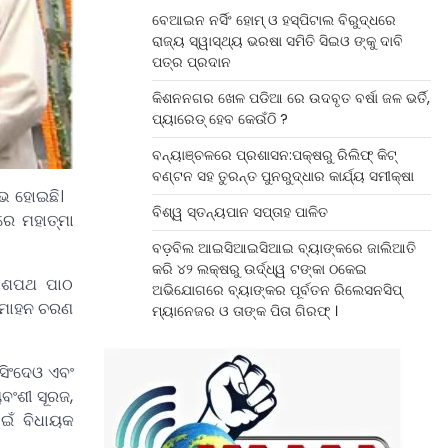
ବେଆଇନ ନର୍ସିଂ ହୋମ୍ ଓ ହସ୍ପିଟାଲ ବିରୁଦ୍ଧରେ
ରାଜ୍ୟ ସ୍ୱାସ୍ଥ୍ୟ ଭରଷା ସମିତି ସିଇଓ ଙ୍କୁ ଦାବି
ପତ୍ର ପ୍ରଦାନ
କିଶନନଗର ଖେଳ ପଡିଆ ରେ ଉଦବୃତ ବର୍ଷା ଜଳ ଭର୍ତି,
ପ୍ୟାରେଡ୍ ହେବ କେଉଁଠି ?
ବନ୍ୟାଞ୍ଚଳରେ ପ୍ରଶାସନ:ପକ୍ଷରୁ ରିଲିଫ୍ କିଟ୍
ବଣ୍ଟନ ସହ ତୁରନ୍ତ ପୁନରୁଦ୍ଧାର କାର୍ଯ୍ୟ ସମୀକ୍ଷା
ମ୍ଭ ହୋଇଛି।
ବିଶ୍ୱ ସ୍ତନ୍ୟପାନ ସପ୍ତାହ ପାଳିତ
ରେ ମହାତ୍ମା
ବଡ଼ବିଲ ଆଇସିଆଇସିଆଇ ବ୍ୟାଙ୍କରେ ଜାଲିଆତି
କରି ୪୨ ଲକ୍ଷରୁ ଉର୍ଦ୍ଧ୍ୱ ଟଙ୍କା ଠକେଇ
ୁ ଶପଥ ପାଠ
ଅଭିଯୋଗରେ ବ୍ୟାଙ୍କର ପୂର୍ବତନ ରିଲେସନସିପ୍
ୀ ମୋହନ ଚରଣ
ମ୍ୟାନେଜର ଓ ତାଙ୍କ ପିତା ଗିରଫ୍ ।
ସିଂଦେଓ ଏବଂ
ବଂଶୀ ସୂରଜ,
ାଇଁ ବିଧାୟକ