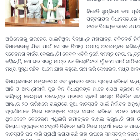
ବିଜେଡି ସୁପ୍ରିମୋ ତଥା ପୂ
ପଟ୍ଟନାୟକ ବିଧାନସଭାରେ ପ
ନବୀନ ବିଧାୟକ ଭାବେ ଶପଥ 
ଅଭିନେତାରୁ ରାଜନେତା ପାଲଟିଥିବା ସିଦ୍ଧାନ୍ତ ମହାପାତ୍ର ଚଳିତବର୍ଷ ନ
ବିଧାନସଭାକୁ ଯିବା ପାଇଁ ସେ ଏକ ନିଆରା ଉପାୟ ଅବଲମ୍ବନ କରିଛନ୍ତ
ସଚେତନତା ବାର୍ତ୍ତା ଦେଇଛନ୍ତି। କେବଳ ଏତିକି ନୁହେଁ, ସମସ୍ତ ନେତା, ମ
କହିଛନ୍ତି, ମୋ ଘର ଏଇଠୁ ମାତ୍ର ୧.୫ କିଲୋମିଟର। ମୁଁ କ’ଣ ପାଇଁ ଗାଡିରେ
ମଧ୍ୟ ସୁସ୍ଥ ରହିବ। ଆମେ ଯାହା କହୁଛେ, ତାହା କରି ଦେଖାଇବା ମଧ୍ୟ ଆ
ବିଧାୟକମାନେ ମଙ୍ଗଳବାର ଏବଂ ବୁଧବାର ଶପଥ ଗ୍ରହଣ କରିବେ। ସନ୍ଧ୍ୟ
ଆଜି ଓ ଆସନ୍ତାକାଲି ଦୁଇ ଦିନ ବିଧାୟକଙ୍କ ମାନେ ଶପଥ ଗ୍ରହଣ କର
ଦାୟିତ୍ୱ ନେଇଥିବା ରଣେନ୍ଦ୍ର ପ୍ରତାପ ସ୍ବାଇଁ ସମସ୍ତ ନିର୍ବାଚିତ
ଆସନ୍ତା ୨୦ ତାରିଖରେ ରାଜ୍ୟରେ ନୂଆ ବାଚସ୍ପତି ପାଇଁ ନିର୍ବାଚନ ଅନୁଷ୍
ପ୍ରାର୍ଥୀମାନେ ନିଜର ନାମାଙ୍କନ ପତ୍ର ଦାଖଲ କରିବେ। ୨୦ରେ ବାଚସ
ଥିବାବେଳେ କେତେଜଣ ଏଥିଲାଗି ନାମାଙ୍କନ ଦାଖଲ କରୁଛନ୍ତି ତାହା 
ବିରୋଧୀ ପ୍ରାୟତଃ ବାଚସ୍ପତି ନିର୍ବାଚନ ଲାଗି ନିଜର ପ୍ରାର୍ଥୀ ଦେଇ ନ ପାର
ବାଚସ୍ପତି ପଦ ଲାଗି ପ୍ରାର୍ଥୀ କରାଯାଉଛି ତାହା ଉପରେ ସମସ୍ତଙ୍କ ନଜର ର