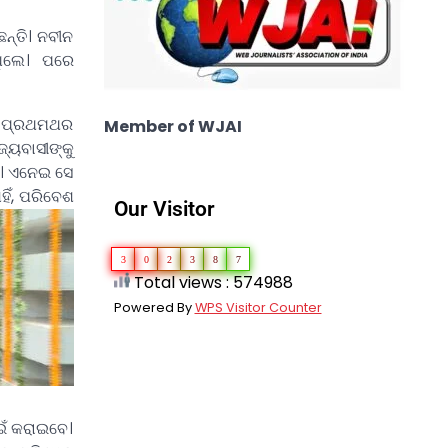
ନ୍ତି। ନବୀନ
ଇଥିଲେ। ପରେ
ି। ପ୍ରଥମଥର
Member of WJAI
୍ୟବାସୀଙ୍କୁ
ତି। ଏନେଇ ସେ
ହିଁ, ପରିବେଶ
Our Visitor
3
0
2
3
8
7
Total views : 574988
Powered By
WPS Visitor Counter
ାଇଁ କରାଇବେ।