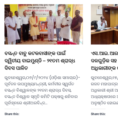
ଏସ.ଆଇ.ଆର. 
ବସନ୍ତ ବାବୁ କଟକବାସୀଙ୍କ ପାଇଁ
ଦଳଗୁଡ଼ିକ ସହ 
ଦ୍ୱିତୀୟ ବାଇମୁଣ୍ଡି – ୨୧ତମ ଶ୍ରାଦ୍ଧ
ଅଧିକାରୀଙ୍କ 
ଦିବସ ପାଳିତ
ଭୁବନେଶ୍ୱର,୧୫
ଭୁବନେଶ୍ୱର,୦୭/୯/୨୦୨୪ (ଓଡ଼ିଶା ସମାଚାର)-
ରଜତ ମହାପାତ୍ର)-
ପୂର୍ବତନ ଉପମୁଖ୍ୟମନ୍ତ୍ରୀ, କର୍ମବୀର ସ୍ୱର୍ଗତ
ଅଧିକାରୀ ଶ୍ରୀ
ବସନ୍ତ ବିଶ୍ୱାଳଙ୍କ ୨୧ତମ ଶ୍ରାଦ୍ଧ ଦିବସ,
ଅଧ୍ୟକ୍ଷତାରେ ଆ
ବସନ୍ତ ବିଶ୍ୱାଳ ସ୍ମୃତି କମିଟି ପକ୍ଷରୁ ଶନିବାର
ଅନୁଷ୍ଠିତ ହୋଇଯ
ପୂର୍ବାହ୍ନରେ ଶ୍ରୀଅରବିନ୍ଦ…
Share this:
Share this: