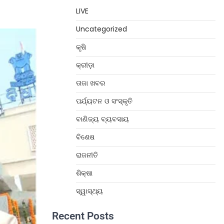
LIVE
Uncategorized
କୃଷି
କ୍ରୀଡ଼ା
ତାଜା ଖବର
ପର୍ଯ୍ୟଟନ ଓ ସଂସ୍କୃତି
ବାଣିଜ୍ୟ ବ୍ୟବସାୟ
ବିଶେଷ
ରାଜନୀତି
ଶିକ୍ଷା
ସ୍ୱାସ୍ଥ୍ୟ
Recent Posts