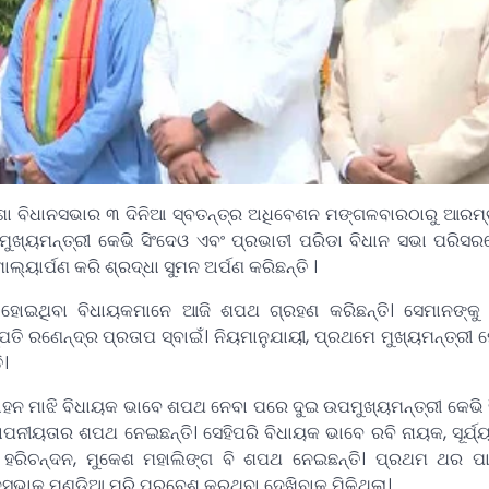
ିଶା ବିଧାନସଭାର ୩ ଦିନିଆ ସ୍ବତନ୍ତ୍ର ଅଧିବେଶନ ମଙ୍ଗଳବାରଠାରୁ ଆର
ଖ୍ୟମନ୍ତ୍ରୀ କେଭି ସିଂଦେଓ ଏବଂ ପ୍ରଭାତୀ ପରିଡା ବିଧାନ ସଭା ପରିସର
 ମାଲ୍ୟାର୍ପଣ କରି ଶ୍ରଦ୍ଧା ସୁମନ ଅର୍ପଣ କରିଛନ୍ତି ।
ୀ ହୋଇଥିବା ବିଧାୟକମାନେ ଆଜି ଶପଥ ଗ୍ରହଣ କରିଛନ୍ତି। ସେମାନଙ୍କ
୍ପତି ରଣେନ୍ଦ୍ର ପ୍ରତାପ ସ୍ବାଇଁ। ନିୟମାନୁଯାୟୀ, ପ୍ରଥମେ ମୁଖ୍ୟମନ୍ତ୍ର
ି।
ୋହନ ମାଝି ବିଧାୟକ ଭାବେ ଶପଥ ନେବା ପରେ ଦୁଇ ଉପମୁଖ୍ୟମନ୍ତ୍ରୀ କେଭି 
ନୀୟତାର ଶପଥ ନେଇଛନ୍ତି। ସେହିପରି ବିଧାୟକ ଭାବେ ରବି ନାୟକ, ସୂର୍ଯ୍ୟ
ାଜ ହରିଚନ୍ଦନ, ମୁକେଶ ମହାଲିଙ୍ଗ ବି ଶପଥ ନେଇଛନ୍ତି। ପ୍ରଥମ ଥର ପ
ଭାକୁ ମୁଣ୍ଡିଆ ମରି ପ୍ରବେଶ କରୁଥିବା ଦେଖିବାକୁ ମିଳିଥିଲା।