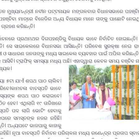
ର୍ବତନ ମୁଖ୍ୟମନ୍ତ୍ରୀ ନବୀନ ପଟ୍ଟନାୟକ ମଙ୍ଗଳବାର ବିଧାନସଭାରେ ପହଞ୍ଚିଛ
ହଞ୍ଚିବା ମାତ୍ରେ ବିଜେଡିର ଅନ୍ୟ ବିଧାୟକ ମାନେ ତାଙ୍କୁ ପାଛୋଟି ନେ
ଗ୍ରହଣ କରିଛନ୍ତି।
ିର୍ବାଚନରେ ପ୍ରଥମଥର ଦିଗପହଣ୍ଡିରୁ ବିଧାୟକ ଭାବେ ନିର୍ବାଚିତ ହୋଇଛନ୍ତ
ି। ସେ ସାଇକେଲରେ ବିଧାନସଭା ଆସିଛନ୍ତି। ପରିବେଶ ସୁରକ୍ଷା ନେଇ ରାଜ
ନ୍ତ୍ରୀ ଓ ସାଧାରଣ ଜନତାଙ୍କୁ ମଧ୍ୟ ସାଇକେଲ ବ୍ୟବହାର ପାଇଁ ଅପିଲ କରିଛନ୍
 ଆସିବି। ଟ୍ରାଫିକ୍‌ ସମସ୍ୟା ମଧ୍ୟ ଅଛି। ଏହାଦ୍ୱାରା କେବଳ ସମୟ ବଞ୍ଚିବ ନା
ବଶ୍ୟକ।
ା ୫ଟା ଯାଏଁ ଶପଥ ପାଠ ଚାଲିବ।
ିବେ।କାମଚଳା ବାଚସ୍ପତି ଭାବେ
 ସଦସ୍ୟଙ୍କ ଶପଥ ପାଠ କରାଇବେ।
ଠିତ ହେବ। ଏଥିଲାଗି ୧୯ ତାରିଖରେ
୍ପତି ପଦ ଲାଗି ଭୋଟିଂ ହେବାକୁ
ଉପରେ ସମସ୍ତଙ୍କ ନଜର ରହିଛି।
ନ୍ତି। ଅନ୍ୟପଟେ ଭାଜପାରୁ କାହାକୁ
ହିଛି। ନୂଆ ବାଚସ୍ପତି ନିର୍ବାଚନ ପରିଚାଳନା ମଧ୍ୟ ରଣେନ୍ଦ୍ର ପ୍ରତାପ ସ୍ବ