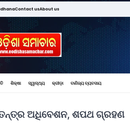
adhana
Contact us
About us
ତି
ଶିକ୍ଷା
ସ୍ୱାସ୍ଥ୍ୟ
କ୍ରୀଡ଼ା
ବାଣିଜ୍ୟ ବ୍ୟବସାୟ
୍ବତନ୍ତ୍ର ଅଧିବେଶନ, ଶପଥ ଗ୍ରହଣ