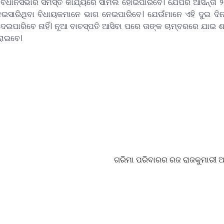
 ହିଁ ବିଧାନସଭାର ସମସ୍ତ କାର୍ଯ୍ୟରେ ସାମିଲ ହୋଇପାରିବେ। ଯେପରି ଆସନ୍ତା 
 ନେଇସାରିଥିବା ବିଧାୟକମାନେ ଭାଗ ନେଇପାରିବେ। ଯେଉଁମାନେ ଏହି ଦୁଇ ଦ
େଇପାରିବେ ନାହିଁ। ନୂଆ ବାଚସ୍ପତି ଆସିବା ପରେ ତାଙ୍କ ଚାମ୍ବରରେ ଯାଇ
କରାଇବେ।
ଗରିମା ପରିବାରର ରଜ ରାଜକୁମାରୀ