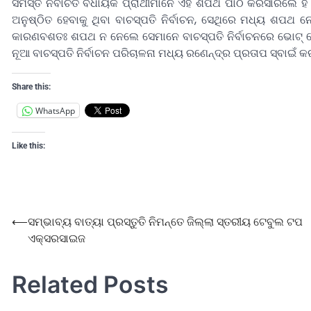
ସମସ୍ତ ନିର୍ବାଚିତ ବିଧାୟକ ପ୍ରାର୍ଥୀମାନେ ଏହି ଶପଥ ପାଠ କରିସାରିଲେ
ଅନୁଷ୍ଠିତ ହେବାକୁ ଥିବା ବାଚସ୍ପତି ନିର୍ବାଚନ, ସେଥିରେ ମଧ୍ୟ ଶପଥ
କାରଣବଶତଃ ଶପଥ ନ ନେଲେ ସେମାନେ ବାଚସ୍ପତି ନିର୍ବାଚନରେ ଭୋଟ୍‌ ଦ
ନୂଆ ବାଚସ୍ପତି ନିର୍ବାଚନ ପରିଚାଳନା ମଧ୍ୟ ରଣେନ୍ଦ୍ର ପ୍ରତାପ ସ୍ବାଇଁ 
Share this:
WhatsApp
Like this:
⟵
ସମ୍ଭାବ୍ୟ ବାତ୍ୟା ପ୍ରସ୍ତୁତି ନିମନ୍ତେ ଜିଲ୍ଲା ସ୍ତରୀୟ ଟେବୁଲ ଟପ
ଏକ୍ସରସାଇଜ
Related Posts