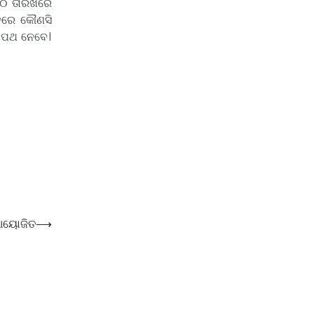
୨୦ ତାରିଖରେ
ିନରେ କୌଣସି
 ଶପଥ ନେବେ।
 ଆୟୋଜିତ
⟶