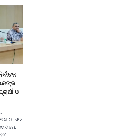
ିର୍ବାଚନ
୍ଷକଙ୍କ
ରାର୍ଥୀ ଓ
ା
୍ଷକ ଡ. ଏଚ.
କ୍ଷତାରେ,
ବନା