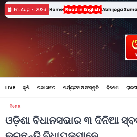
Fri, Aug 7, 2026
Home
Read in English
Abhijoga Sam
LIVE
କୃଷି
ତାଜା ଖବର
ପର୍ଯ୍ୟଟନ ଓ ସଂସ୍କୃତି
ବିଶେଷ
ରାଜନୀ
ବିଶେଷ
ଓଡ଼ିଶା ବିଧାନସଭାର ୩ ଦିନିଆ ସ
କରୁଛନ୍ତି ବିଧାୟକମାନେ