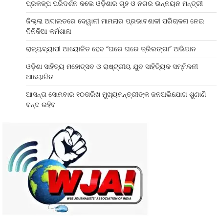
ପ୍ରକଳ୍ପ ପରିଦର୍ଶନ କଲେ ଓଡ଼ିଶାର ଗୃହ ଓ ନଗର ଉନ୍ନୟନ ମନ୍ତ୍ରୀ
ଜିଲ୍ଲା ଅଦାଲତରେ ଦେୱାନୀ ମାମଲାର ପ୍ରଭାବଶାଳୀ ପରିଚାଳନା ନେଇ
ଦିନିକିଆ କର୍ମଶାଳା
ରାଜ୍ୟବ୍ୟାପୀ ଆୟୋଜିତ ହେବ “ଘରେ ଘରେ ତ୍ରିରଙ୍ଗା” ଅଭିଯାନ
ଓଡ଼ିଶା ସାହିତ୍ୟ ମହୋତ୍ସବ ଓ ରାଷ୍ଟ୍ରୀୟ ଯୁବ ସାହିତ୍ୟିକ ସମ୍ମିଳନୀ
ଆୟୋଜିତ
ଆସନ୍ତା ସୋମବାର ୧୦ତାରିଖ ମୁଖ୍ୟମନ୍ତ୍ରୀଙ୍କ ଜନଅଭିଯୋଗ ଶୁଣାଣି
ବନ୍ଦ ରହିବ