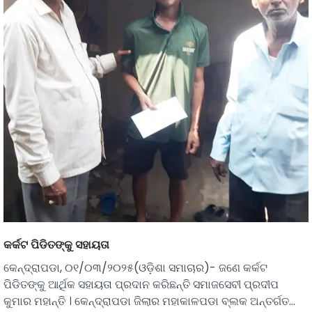
କର୍କଟ ପିଡିତଙ୍କୁ ସହାୟତା
କେନ୍ଦ୍ରାପଡା, ୦୧/୦୩/୨୦୨୫(ଓଡ଼ିଶା ସମାଚାର)- ଜଣେ କର୍କଟ
ପିଡିତଙ୍କୁ ଆର୍ଥିକ ସହାୟତା ପ୍ରଦାନ କରିଛନ୍ତି ସମାଜସେବୀ ପ୍ରଦୀପ
କୁମାର ମହାନ୍ତି । କେନ୍ଦ୍ରାପଡା ଜିଲାର ମହାକାଳପଡା ବ୍ଲକ ଅନ୍ତର୍ଗତ…