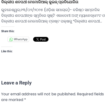
ଦିଲ୍ଲୀପ ଶତପଥୀ ମେମୋରିଆଲ୍ କୁଇଜ୍ ପ୍ରତିଯୋଗିତା
ଭୁବନେଶ୍ୱର,୧୩/୦୨/୨୦୨୫ (ଓଡ଼ିଶା ସମାଚାର)- ବରିଷ୍ଠ ସାମ୍ବାଦିକ
ଦିଲ୍ଲୀପ ଶତପଥୀଙ୍କ ସ୍ମୃତିରେ ସୃଷ୍ଟି ଏକାଡେମୀ ଅଫ୍ ମ୍ୟାନେଜ୍ମେଂଟ ଓ
ଦିଲ୍ଲୀପ ଶତପଥୀ ମେମୋରିଆଲ୍ ଟ୍ରଷ୍ଟ ପକ୍ଷରୁ “ଦିଲ୍ଲୀପ ଶତପଥୀ…
Share this:
WhatsApp
Like this:
Leave a Reply
Your email address will not be published.
Required fields
are marked
*