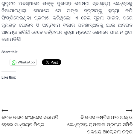
ଗୁରୁତର ଅବସ୍ଥାରେ ତାଙ୍କୁ ଜୁନାଗଡ଼ ଗୋଷ୍ଠୀ ସ୍ବାସ୍ଥ୍ୟ କେନ୍ଦ୍ରକୁ
ନିଆଯାଇଥିଲା। ସେଠାରେ ସେ ତାଙ୍କ ସ୍ତ୍ରୀଙ୍କୁ ହତ୍ୟା କରି
ଫିଙ୍ଗିଦେଇଥିବା ପ୍ରକାଶ କରିଥିଲେ। ଏ ନେଇ ସୂଚନା ପାଇବା ପରେ
ଜୁନାଗଡ଼ ପୋଲିସ ଓ ଅଗ୍ନିଶମ ବିଭାଗ ଘଟଣାସ୍ଥଳକୁ ଯାଇ ଛାନଭିନ
ଆରମ୍ଭ କରିଛି। ତେବେ ବର୍ତ୍ତମାନ ସୁଦ୍ଧା ମୃତଦେହ ସେମାନେ ପାଇ ନ ଥିବା
ଜଣାପଡିଛି।
Share this:
WhatsApp
Like this:
⟵
⟶
କଟକ ନଗର କଂଗ୍ରେସ ସଭାପତି
ଦି ଭଏସ ଜଷ୍ଟିସ ଫର ଅଲ୍ ଓ
ହେଲେ ସାନ୍ତାୟନ ମିଶ୍ର
କେନ୍ଦ୍ରୀୟ ରାମଲୀଳା ପ୍ରଚାର ସମିତି
ପକ୍ଷରୁ ଆଲୋଚନା ଚକ୍ର