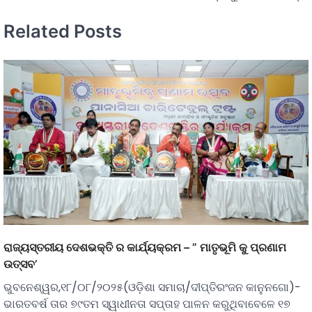
Related Posts
ରାଜ୍ୟସ୍ତରୀୟ ଦେଶଭକ୍ତି ର କାର୍ଯ୍ୟକ୍ରମ – ” ମାତୃଭୂମି କୁ ପ୍ରଣାମ
ଉତ୍ସବ’
ଭୁବନେଶ୍ୱର,୧୮/୦୮/୨୦୨୫(ଓଡ଼ିଶା ସମାଚା/ଦୀପ୍ତିରଂଜନ କାନୁନଗୋ)-
ଭାରତବର୍ଷ ତାର ୭୯ତମ ସ୍ୱାଧୀନତା ସପ୍ତାହ ପାଳନ କରୁଥିବାବେଳେ ୧୭