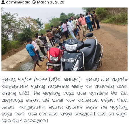
admin@odia
March 31, 2026
ଜୁନାଗଡ଼, ୩୧/୦୩/୨୦୨୬ (ଓଡ଼ିଶା ସମାଚାର)- ଜୁନାଗଡ଼ ଥାନା ଅନ୍ତର୍ଗତ
ଏସ.କୁଣ୍ଡାମାଲ ଗ୍ରାମରୁ ମଙ୍ଗଳବାର ସକାଳୁ ଏକ ଅଭାବନୀୟ ଘଟଣା
ସାମ୍ନାକୁ ଆସିଛି। ନିଜ ସ୍ତ୍ରୀଙ୍କୁ ହତ୍ୟା ପରେ ସ୍ବାମୀଙ୍କ ବିଷ ପିଇ
ଆତ୍ମହତ୍ୟା ଉଦ୍ୟମ ଭଳି ଘଟଣା ଏବେ ସାଧାରଣରେ ଚର୍ଚ୍ଚାର ବିଷୟ
ହୋଇଛି। ଏସ.କୁଣ୍ଡାମାଲ ଗ୍ରାମର ପ୍ରମୋଦ ଚନ୍ଦନ ନିଜ ସ୍ତ୍ରୀଙ୍କୁ
ହତ୍ୟା କରିବା ପରେ କେନାଲରେ ଫିଙ୍ଗି ଦେଇଥିଲେ। ପରେ ସେ ଭାବୁକ
ହୋଇ ବିଷ ପିଇଦେଇଥିଲେ।