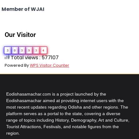
Member of WJAI
Our Visitor
3
0
3
9
3
4
Total views : 577107
Powered By
WPS Visitor Counter
Eodishasamachar.com is a project launched by the
Eodishasamachar aimed at providing internet users with the
most recent updates regarding Odisha and other regions. The
platform serves as a portal to the state, covering a diverse
range of topics including History, Demography, Art and Culture,
Tourist Attractions, Festivals, and notable figures from the
region.