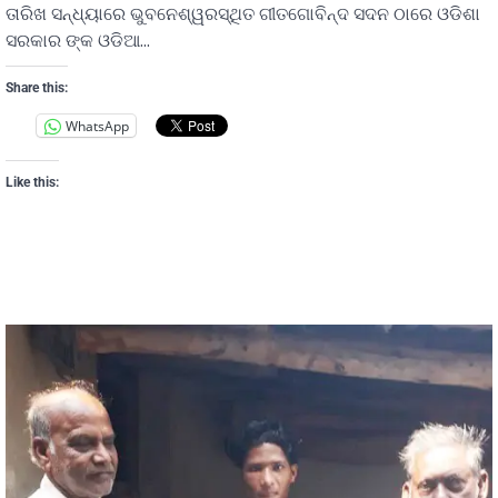
ତାରିଖ ସନ୍ଧ୍ୟାରେ ଭୁବନେଶ୍ୱରସ୍ଥିତ ଗୀତଗୋବିନ୍ଦ ସଦନ ଠାରେ ଓଡିଶା
ସରକାର ଙ୍କ ଓଡିଆ…
Share this:
WhatsApp
Like this: