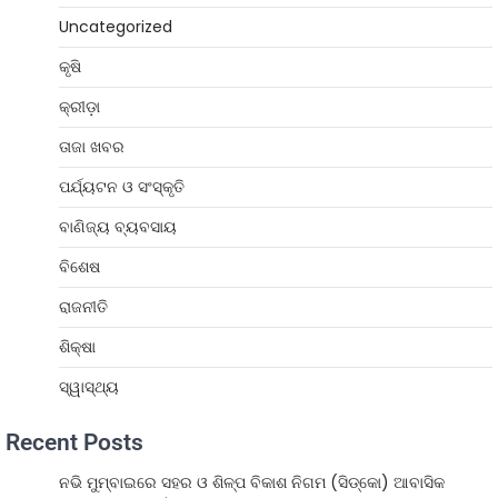
Uncategorized
କୃଷି
କ୍ରୀଡ଼ା
ତାଜା ଖବର
ପର୍ଯ୍ୟଟନ ଓ ସଂସ୍କୃତି
ବାଣିଜ୍ୟ ବ୍ୟବସାୟ
ବିଶେଷ
ରାଜନୀତି
ଶିକ୍ଷା
ସ୍ୱାସ୍ଥ୍ୟ
Recent Posts
ନଭି ମୁମ୍ବାଇରେ ସହର ଓ ଶିଳ୍ପ ବିକାଶ ନିଗମ (ସିଡ୍‌କୋ) ଆବାସିକ