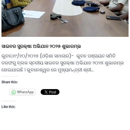
ସାଇବର ସୁରକ୍ଷା ଅଭିଯାନ ୨୦୨୫ ଶୁଭାରମ୍ଭ
ଭୁବନ,୧୯/୧୦/୨୦୨୫ (ଓଡ଼ିଶା ସମାଚାର)- ଭୁବନ ପଞ୍ଚାୟତ ସମିତି
ତରଫରୁ ବ୍ଲକ ସ୍ତରୀୟ ସାଇବର ସୁରକ୍ଷା ଅଭିଯାନ ୨୦୨୫ ଶୁଭାରମ୍ଭ
ହୋଇଯାଇଛି । ଭୁବନେଶ୍ୱର ରେ ମୁଖ୍ୟମନ୍ତ୍ରୀ ଶ୍ରୀ…
Share this:
WhatsApp
Like this: