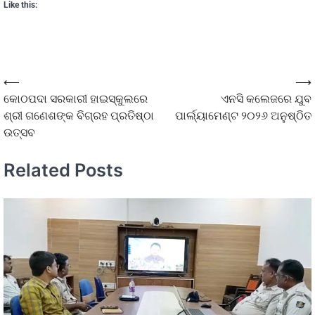
Like this:
⟵
⟶
କୋଠପଦା ସରକାରୀ ହାଇସ୍କୁଲରେ
ଏନସି କଲେଜରେ ଯୁବ
ଶ୍ରୀ ଗଣେଶଙ୍କ ବିଗ୍ରହ ପ୍ରତିଷ୍ଠା
ପାର୍ଲ୍ୟାମେଣ୍ଟ ୨୦୨୬ ଅନୁଷ୍ଠିତ
ଉତ୍ସବ
Related Posts