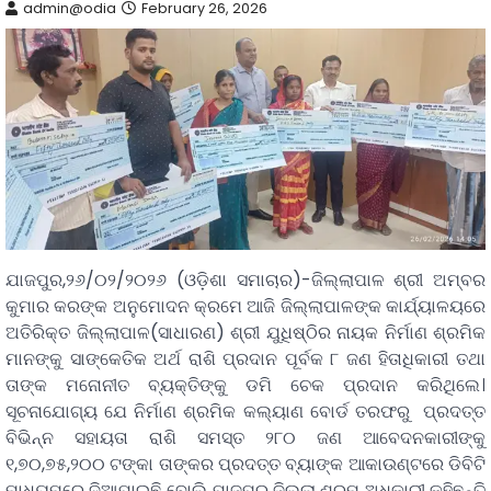
admin@odia
February 26, 2026
ଯାଜପୁର,୨୬/୦୨/୨୦୨୬ (ଓଡ଼ିଶା ସମାଚାର)-ଜିଲ୍ଲାପାଳ ଶ୍ରୀ ଅମ୍ବର
କୁମାର କରଙ୍କ ଅନୁମୋଦନ କ୍ରମେ ଆଜି ଜିଲ୍ଲାପାଳଙ୍କ କାର୍ଯ୍ୟାଳୟରେ
ଅତିରିକ୍ତ ଜିଲ୍ଲାପାଳ(ସାଧାରଣ) ଶ୍ରୀ ଯୁଧିଷ୍ଠିର ନାୟକ ନିର୍ମାଣ ଶ୍ରମିକ
ମାନଙ୍କୁ ସାଙ୍କେତିକ ଅର୍ଥ ରାଶି ପ୍ରଦାନ ପୂର୍ବକ ୮ ଜଣ ହିତାଧିକାରୀ ତଥା
ତାଙ୍କ ମନୋନୀତ ବ୍ୟକ୍ତିଙ୍କୁ ଡମି ଚେକ ପ୍ରଦାନ କରିଥିଲେ।
ସୂଚନାଯୋଗ୍ୟ ଯେ ନିର୍ମାଣ ଶ୍ରମିକ କଲ୍ୟାଣ ବୋର୍ଡ ତରଫରୁ ପ୍ରଦତ୍ତ
ବିଭିନ୍ନ ସହାୟତା ରାଶି ସମସ୍ତ ୨୮୦ ଜଣ ଆବେଦନକାରୀଙ୍କୁ
୧,୭୦,୭୫,୨୦୦ ଟଙ୍କା ତାଙ୍କର ପ୍ରଦତ୍ତ ବ୍ୟାଙ୍କ ଆକାଉଣ୍ଟରେ ଡିବିଟି
ମାଧ୍ୟମରେ ଦିଆଯାଇଛି ବୋଲି ଯାଜପୁର ଜିଲ୍ଲା ଶ୍ରମ ଅଧିକାରୀ କହିଛନ୍ତି