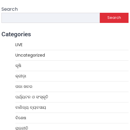
Search
Search
Categories
LIVE
Uncategorized
କୃଷି
କ୍ରୀଡ଼ା
ତାଜା ଖବର
ପର୍ଯ୍ୟଟନ ଓ ସଂସ୍କୃତି
ବାଣିଜ୍ୟ ବ୍ୟବସାୟ
ବିଶେଷ
ରାଜନୀତି