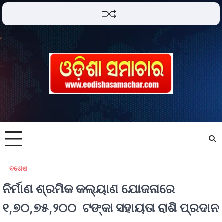
ବିଶେଷ
ନିର୍ମାଣ ଶ୍ରମିକ କଲ୍ୟାଣ ଯୋଜନାରେ
୧,୭୦,୭୫,୨୦୦ ଟଙ୍କା ସହାୟତା ରାଶି ପ୍ରଦାନ