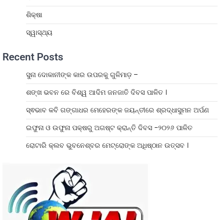
ଶିକ୍ଷା
ସ୍ୱାସ୍ଥ୍ୟ
Recent Posts
ସୁନା ଦୋକାନୀଙ୍କ କାର ଉପରକୁ ଗୁଳିମାଡ଼ –
ଶଙ୍ଖ ଭବନ ରେ ବିଶ୍ୱ ଆଦିମ ଜନଜାତି ଦିବସ ପାଳିତ ।
ସ୍ଵଭାବ କବି ଗଙ୍ଗାଧର ମେହେରଙ୍କ ଜୟନ୍ତୀରେ ଶ୍ରଦ୍ଧାସୁମନ ଅର୍ପଣ
ଇଫୁନା ଓ ଉଫୁନା ପକ୍ଷରୁ ଅଗଷ୍ଟ କ୍ରାନ୍ତି ଦିବସ -୨୦୨୬ ପାଳିତ
ରୋଟାରି କ୍ଲବ ଭୁବନେଶ୍ବର ମେଟ୍ରୋଙ୍କ ଅଧିଷ୍ଠାନ ଉତ୍ସବ ।