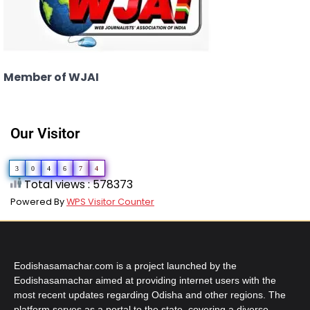
Member of WJAI
Our Visitor
3
0
4
6
7
4
Total views : 578373
Powered By
WPS Visitor Counter
Eodishasamachar.com is a project launched by the
Eodishasamachar aimed at providing internet users with the
most recent updates regarding Odisha and other regions. The
platform serves as a portal to the state, covering a diverse