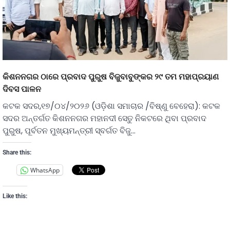
କିଶନନଗର ଠାରେ ପ୍ରବାଦ ପୁରୁଷ ବିଜୁବାବୁଙ୍କର ୨୯ ତମ ମହାପ୍ରୟାଣ
ଦିବସ ପାଳନ
କଟକ ସଦର,୧୭/୦୪/୨୦୨୬ (ଓଡ଼ିଶା ସମାଚାର /ବିଷ୍ଣୁ ବେହେରା): କଟକ
ସଦର ଅନ୍ତର୍ଗତ କିଶନନଗର ମହାନଦୀ ସେତୁ ନିକଟରେ ଥିବା ପ୍ରବାଦ
ପୁରୁଷ, ପୂର୍ବତନ ମୁଖ୍ୟମନ୍ତ୍ରୀ ସ୍ବର୍ଗତ ବିଜୁ…
Share this:
WhatsApp
Like this: