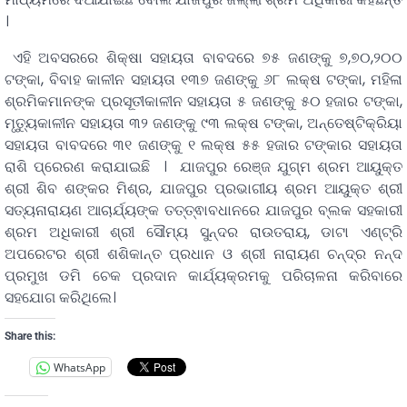
।
ଏହି ଅବସରରେ ଶିକ୍ଷା ସହାୟତା ବାବଦରେ ୭୫ ଜଣଙ୍କୁ ୭,୭୦,୨୦୦
ଟଙ୍କା, ବିବାହ କାଳୀନ ସହାୟତା ୧୩୭ ଜଣଙ୍କୁ ୬୮ ଲକ୍ଷ ଟଙ୍କା, ମହିଳା
ଶ୍ରମିକମାନଙ୍କ ପ୍ରସୂତୀକାଳୀନ ସହାୟତା ୫ ଜଣଙ୍କୁ ୫୦ ହଜାର ଟଙ୍କା,
ମୃତ୍ୟୁକାଳୀନ ସହାୟତା ୩୨ ଜଣଙ୍କୁ ୯୩ ଲକ୍ଷ ଟଙ୍କା, ଅନ୍ତେଷ୍ଟିକ୍ରିୟା
ସହାୟତା ବାବଦରେ ୩୧ ଜଣଙ୍କୁ ୧ ଲକ୍ଷ ୫୫ ହଜାର ଟଙ୍କାର ସହାୟତା
ରାଶି ପ୍ରେରଣ କରାଯାଇଛି । ଯାଜପୁର ରେଞ୍ଜ ଯୁଗ୍ମ ଶ୍ରମ ଆୟୁକ୍ତ
ଶ୍ରୀ ଶିବ ଶଙ୍କର ମିଶ୍ର, ଯାଜପୁର ପ୍ରଭାଗୀୟ ଶ୍ରମ ଆୟୁକ୍ତ ଶ୍ରୀ
ସତ୍ୟନାରାୟଣ ଆଚାର୍ଯ୍ୟଙ୍କ ତତ୍ତ୍ଵାବଧାନରେ ଯାଜପୁର ବ୍ଲକ ସହକାରୀ
ଶ୍ରମ ଅଧିକାରୀ ଶ୍ରୀ ସୌମ୍ୟ ସୁନ୍ଦର ରାଉତରାୟ, ଡାଟା ଏଣ୍ଟ୍ରି
ଅପରେଟର ଶ୍ରୀ ଶଶିକାନ୍ତ ପ୍ରଧାନ ଓ ଶ୍ରୀ ନାରାୟଣ ଚନ୍ଦ୍ର ନନ୍ଦ
ପ୍ରମୁଖ ଡମି ଚେକ ପ୍ରଦାନ କାର୍ଯ୍ୟକ୍ରମକୁ ପରିଚାଳନା କରିବାରେ
ସହଯୋଗ କରିଥିଲେ।
Share this:
WhatsApp