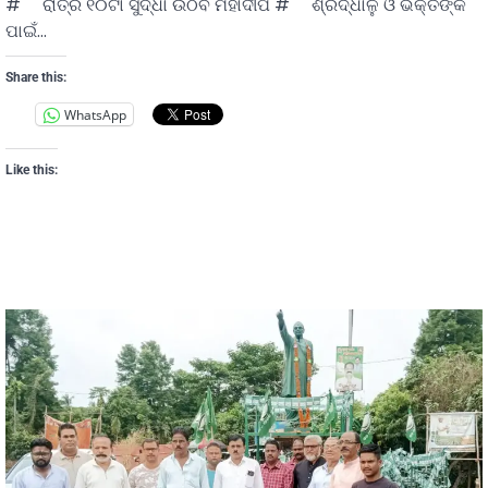
# ରାତ୍ର ୧୦ଟା ସୁଦ୍ଧା ଉଠିବ ମହାଦୀପ # ଶ୍ରଦ୍ଧାଳୁ ଓ ଭକ୍ତଙ୍କ
ପାଇଁ…
Share this:
WhatsApp
Like this: