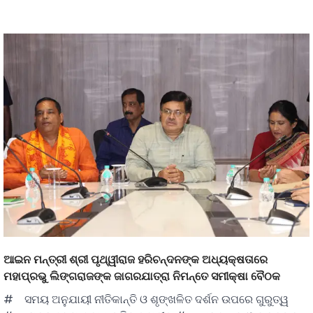
ଆଇନ ମନ୍ତ୍ରୀ ଶ୍ରୀ ପୃଥ୍ୱୀରାଜ ହରିଚନ୍ଦନଙ୍କ ଅଧ୍ୟକ୍ଷତାରେ
ମହାପ୍ରଭୁ ଲିଙ୍ଗରାଜଙ୍କ ଜାଗରଯାତ୍ରା ନିମନ୍ତେ ସମୀକ୍ଷା ବୈଠକ
# ସମୟ ଅନୁଯାୟୀ ନୀତିକାନ୍ତି ଓ ଶୃଙ୍ଖଳିତ ଦର୍ଶନ ଉପରେ ଗୁରୁତ୍ୱ