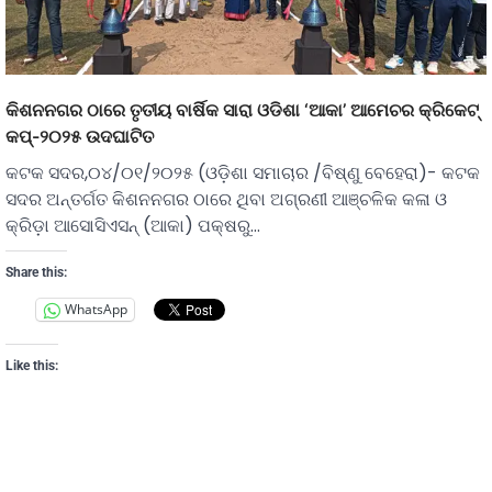
କିଶନନଗର ଠାରେ ତୃତୀୟ ବାର୍ଷିକ ସାରା ଓଡିଶା ‘ଆକା’ ଆମେଚର କ୍ରିକେଟ୍
କପ୍-୨୦୨୫ ଉଦଘାଟିତ
କଟକ ସଦର,୦୪/୦୧/୨୦୨୫ (ଓଡ଼ିଶା ସମାଚାର /ବିଷ୍ଣୁ ବେହେରା)- କଟକ
ସଦର ଅନ୍ତର୍ଗତ କିଶନନଗର ଠାରେ ଥିବା ଅଗ୍ରଣୀ ଆଞ୍ଚଳିକ କଳା ଓ
କ୍ରିଡ଼ା ଆସୋସିଏସନ୍ (ଆକା) ପକ୍ଷରୁ…
Share this:
WhatsApp
Like this: