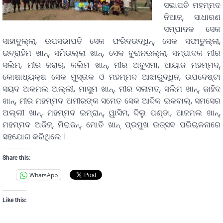
ସଭାପତି ମହମ୍ମଦ
ନିଆଜ୍, ସାଧାରଣ
ସମ୍ପାଦକ ସେକ
ସାହାବୁଲ୍ଲା, ଉପସଭାପତି ସେକ ଫରିଦଉଦ୍ଧିନ୍, ସେକ ସଫାତୁଲ୍ଲା,
ଇବ୍ରାହିମ ଖାନ୍, ସମିଉଲ୍ଲା ଖାନ୍, ସେକ ବୁରାନଉଲ୍ଲା, ସମ୍ପାଦକ ମୀର
ସଲିମ, ମୀର ଜରାର୍, କଲିମ ଖାନ୍, ମୀର ଅବୁସମା, ଆୟାଜ ମହମ୍ମଦ୍,
କୋଷାଧ୍ୟକ୍ଷ ସେକ ମୁସ୍ତାକ ଓ ମହମ୍ମଦ ଆଝାରୁଦ୍ଧିନ, ଉପଦେଷ୍ଟା
ସୟଦ ଅକମଲ ଅଲ୍ଲୀ, ମାସୁମ ଖାନ୍, ମୀର ସଲାମତ୍, ସଲିମ ଖାନ୍, ଜାହିଦ
ଖାନ୍, ମୀର ମହମ୍ମଦ ଅମୀରଙ୍କ ସମେତ ସେକ ଆଦିକ ଇକବାଲ୍, ସମସେର
ଅଲ୍ଲୀ ଖାନ୍, ମହମ୍ମଦ ଇମ୍ରାନ୍, ୱାସିମ, ଦିଲୁ ପଣ୍ଡା, ଆଜମଲ ଖାନ୍,
ମହମ୍ମଦ ଅଜିଜ୍, ମିରାଜନ୍, ମୋତି ଖାନ୍ ପ୍ରମୁଖ ଉତ୍ସବ ପରିଚାଳନାରେ
ସହଯୋଗ କରିଥିଲେ ।
Share this:
WhatsApp
Like this: