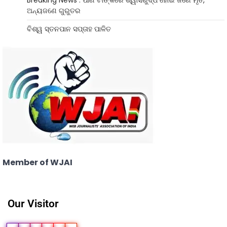
ଅନ୍ୟଜଣେ ଗୁରୁତର
ବିଶ୍ୱ ସ୍ତନପାନ ସପ୍ତାହ ପାଳିତ
Member of WJAI
Our Visitor