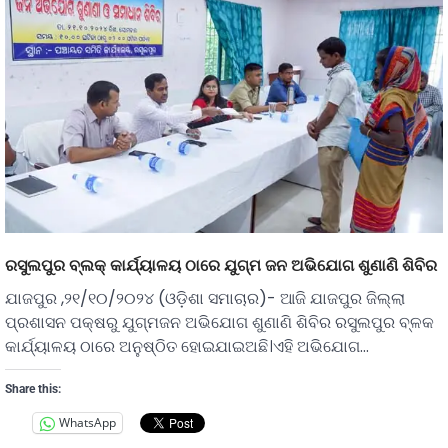
ରସୁଲପୁର ବ୍ଲକ୍ କାର୍ଯ୍ୟାଳୟ ଠାରେ ଯୁଗ୍ମ ଜନ ଅଭିଯୋଗ ଶୁଣାଣି ଶିବିର
ଯାଜପୁର ,୨୧/୧୦/୨୦୨୪ (ଓଡ଼ିଶା ସମାଚାର)- ଆଜି ଯାଜପୁର ଜିଲ୍ଲା
ପ୍ରଶାସନ ପକ୍ଷରୁ ଯୁଗ୍ମଜନ ଅଭିଯୋଗ ଶୁଣାଣି ଶିବିର ରସୁଲପୁର ବ୍ଳକ
କାର୍ଯ୍ୟାଳୟ ଠାରେ ଅନୁଷ୍ଠିତ ହୋଇଯାଇଅଛି।ଏହି ଅଭିଯୋଗ…
Share this:
WhatsApp