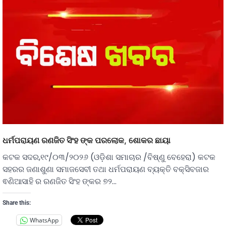
ଧର୍ମପରାୟଣ ରଣଜିତ ସିଂହ ଙ୍କ ପରଲୋକ, ଶୋକର ଛାୟା
କଟକ ସଦର,୧୯/୦୩/୨୦୨୬ (ଓଡ଼ିଶା ସମାଚାର /ବିଷ୍ଣୁ ବେହେରା) କଟକ
ସହରର ଜଣାଶୁଣା ସମାଜସେବୀ ତଥା ଧର୍ମପରାୟଣ ବ୍ୟକ୍ତି ବକ୍ସିବଜାର
ଵଣିଆସାହି ର ରଣଜିତ ସିଂହ ଙ୍କର ୭୨…
Share this:
WhatsApp