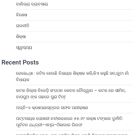
ବାଣିଜ୍ୟ ବ୍ୟବସାୟ
ବିଶେଷ
ରାଜନୀତି
ଶିକ୍ଷା
ସ୍ୱାସ୍ଥ୍ୟ
Recent Posts
ରେଭେନ୍ସା : ଜଟିଳ ହେଉଛି ବିଧାୟକ ଶିକ୍ଷକ କଳି,କିଏ କହୁଛି ସତ,ରୁଟା ନାଁ
ବିଧାୟକ
କଟକ ଜିଲ୍ଲା ବିଜେଡ଼ି ସଂଗଠନ କେବଳ ଚୌଦ୍ୱାର – କଟକ ରେ ସୀମିତ,
ବାପପୁଅ ଙ୍କ ପଛରେ ପୁରା ଟିମ୍!
ଅଗ୍ନି-୪ କ୍ଷେପଣାସ୍ତ୍ରର ସଫଳ ପରୀକ୍ଷଣ
ପଟ୍ଟନାୟକ ପୋଖରୀ ନବୀକରଣରେ ୫୫.୬୯ ଲକ୍ଷ ଟଙ୍କାର ଦୁର୍ନୀତି:
ପୂର୍ବତନ ଯନ୍ତ୍ରୀ-ଏମ୍‌ଇ-ଠିକାଦାର ଗିରଫ