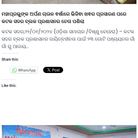
ମହାପ୍ରଭୁଙ୍କ ଅର୍ପଣ ଚାଉଳ ଵର୍ଷାରେ ଭିଜିଵା ଖଵର ପ୍ରସାରଣ ପରେ
କଟକ ସଦର ବ୍ଲକ ପ୍ରଶାସନର ଚେତା ପଶିଲା
କଟକ ସଦର,୨୨/୦୧/୨୦୨୪ (ଓଡ଼ିଶା ସମାଚାର /ବିଷ୍ଣୁ ବେହେରା) – କଟକ
ସଦର ବ୍ଲକ ପ୍ରଶାସନର ଦାୟିତ୍ବହୀନତା ପାଇଁ ୨୩ ଗୋଟି ପଞ୍ଚାୟତର ଗାଁ
ଗାଁ ରୁ ଆଦାୟ…
Share this:
WhatsApp
Like this: