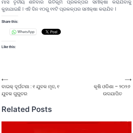
ମାସ ତୃତୀୟ ଶନିବାର ଭିତିିଭୂମି ପ୍ରକଳ୍ପର ସମୀକ୍ଷା କରାଯିବାକୁ
କୁହାଯାଇଛି । ଏହି ଦିନ ୧୦ରୁ ୧୧ଟି ପ୍ରକଳ୍ପର ସମୀକ୍ଷା କରାଯିବ ।
Share this:
WhatsApp
Like this:
⟵
⟶
ବାଇକ୍ ଦୂର୍ଘଟଣା : ୧ ଯୁବକ ମୃତ, ୧
କୃଷି ଓଡିଶା – ୨୦୨୬
ଯୁବକ ଗୁରୁତର
ଉଦଯାପିତ
Related Posts