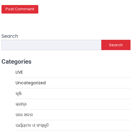
Search
Search
Categories
LIVE
Uncategorized
କୃଷି
କ୍ରୀଡ଼ା
ତାଜା ଖବର
ପର୍ଯ୍ୟଟନ ଓ ସଂସ୍କୃତି