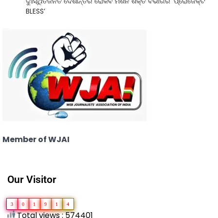
ଦୁଃସ୍ଥିତିଜନିତ ଦେଶାନ୍ତର ରୋକିବ ମିଶନ ଶକ୍ତି ବିଭାଗର ‘ପ୍ରୋଜେକ୍ଟ
BLESS’
Member of WJAI
Our Visitor
3
0
1
9
1
4
Total views : 574401