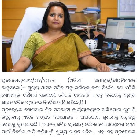
ଭୁବନେଶ୍ୱର,୨୪/୦୧/୨୦୨୬ (ଓଡ଼ିଶା ସମାଚାର/ଦୀପ୍ତିରଂଜନ
କାନୁନଗୋ)- ମୁଖ୍ୟ ଶାସନ ସଚିବ ଅନୁ ଗର୍ଗଙ୍କ କଡା ନିର୍ଦେଶ ଯେ ଏଣିକି
ସୋମବାର କୌଣସି ସରକାରୀ ବୈଠକ ହେବନାହିଁ । ସବୁ ବିଭାଗକୁ ମୁଖ୍ୟ
ଶାସନ ସଚିବ ଏଥିନେଇ ନିର୍ଦେଶ ଜାରି କରିଛନ୍ତି ।
ପ୍ରତ୍ୟେକ ସୋମବାର ଦିନ ସରକାରୀ କାର୍ଯ୍ୟାଳୟରେ ଅଭିଯୋଗ ଶୁଣାଣି
ରହୁଥିବାରୁ ଏଭଳି ନଷ୍ପତିି ନିଆଯାଇଛି । ଅଭିଯୋଗ ଶୁଣାଣିକୁ ଗୁରୁତ୍ୱ
ଦେବାକୁ କୁହାଯାଇଛି । ଏନେଇ ସଚିବ ସ୍ତରୀୟ ବୈଠକରେ ଆଲୋଚନା ହେବା
ପାଇଁ ନିର୍ଦେଶ ଜାରି କରିଛନ୍ତି ମୁଖ୍ୟ ଶାସନ ସଚିବ । ଏହା ସହ ପ୍ରତ୍ୟେକ