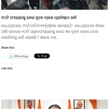
୧୦ଟି ପଂଚାୟତକୁ ନେଇ ନୂତନ ବ୍ଲକ ପ୍ରତିଷ୍ଠା ଦାବି
କେନ୍ଦ୍ରାପଡ଼ା, ୨୭/୦୨/୨୦୨୫(ଓଡ଼ିଶା ସମାଚାର)- କେନ୍ଦ୍ରାପଡା ଜିଲାର
ଆଳି ବ୍ଲକର ୧୦ଟି ଗ୍ରାମପଂଚାୟତକୁ ନେଇ ଏକ ନୂତନ ବ୍ଲକ ଗଠନ
କରାଯିବାକୁ ଦାବି ହୋଇଛି । ଏନେଇ ଦଶ…
Share this:
WhatsApp
Like this: