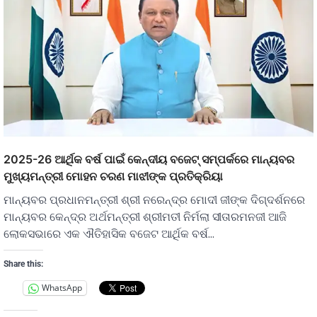
2025-26 ଆର୍ଥିକ ବର୍ଷ ପାଇଁ କେନ୍ଦୀୟ ବଜେଟ୍‍ ସମ୍ପର୍କରେ ମାନ୍ୟବର
ମୁଖ୍ୟମନ୍ତ୍ରୀ ମୋହନ ଚରଣ ମାଝୀଙ୍କ ପ୍ରତିକ୍ରିୟା
ମାନ୍ୟବର ପ୍ରଧାନମନ୍ତ୍ରୀ ଶ୍ରୀ ନରେନ୍ଦ୍ର ମୋଦୀ ଜୀଙ୍କ ଦିଗ୍‍ଦର୍ଶନରେ
ମାନ୍ୟବର କେନ୍ଦ୍ର ଅର୍ଥମନ୍ତ୍ରୀ ଶ୍ରୀମତୀ ନିର୍ମଲା ସୀତାରମନଜୀ ଆଜି
ଲୋକସଭାରେ ଏକ ଐତିହାସିକ ବଜେଟ ଆର୍ଥିକ ବର୍ଷ…
Share this:
WhatsApp