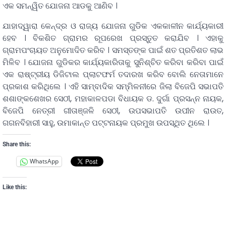
ଏକ ସମନ୍ୱିତ ଯୋଜନା ଆଡକୁ ଆଣିବ ।
ଯାହାଦ୍ୱାରା କେନ୍ଦ୍ର ଓ ରାଜ୍ୟ ଯୋଜନା ଗୁଡିକ ଏକକାଳୀନ କାର୍ଯ୍ୟକାରୀ
ହେବ । ବିକଶିତ ଗ୍ରାମର ରୂପରେଖ ପ୍ରସ୍ତୁତ କରାଯିବ । ଏହାକୁ
ଗ୍ରାମପଂଚାୟତ ଅନୁମୋଦିତ କରିବ । ସମସ୍ତଙ୍କ ପାଇଁ ଶତ ପ୍ରତିଶତ ଲାଭ
ମିଳିବ । ଯୋଜନା ଗୁଡିକର କାର୍ଯ୍ୟକାରିତାକୁ ସୁନିଶ୍ଚିତ କରିବା କରିବା ପାଇଁ
ଏକ ରାଷ୍ଟ୍ରୀୟ ଡିଜିଟାଲ ପ୍ଲାଟଫର୍ମ ତଦାରଖ କରିବ ବୋଲି ନେତାମାନେ
ପ୍ରକାଶ କରିଥିଲେ । ଏହି ସାମ୍ବାଦିକ ସମ୍ମିଳନୀରେ ଜିଲା ବିଜେପି ସଭାପତି
ଶଶାଙ୍କଶେଖର ସେଠୀ, ମହାକାଳପଡା ବିଧାୟକ ଡ. ଦୁର୍ଗା ପ୍ରସନ୍ନ ନାୟକ,
ବିଜେପି ନେତ୍ରୀ ଗୀତାଞ୍ଜଳି ସେଠୀ, ଉପସଭାପତି ଉପୀନ ରାଉତ,
ଗଗନବିହାରୀ ସାହୁ, ଉମାକାନ୍ତ ପଟ୍ଟନାୟକ ପ୍ରମୁଖ ଉପସ୍ଥିତ ଥିଲେ ।
Share this:
WhatsApp
Like this: