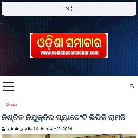
ବିଶେଷ
ନିଶ୍ଚିତ ନିଯୁକ୍ତିର ଗ୍ୟାରେଂଟି ଭିଭିଜି ରାମଜି
admin@odia
January 16, 2026