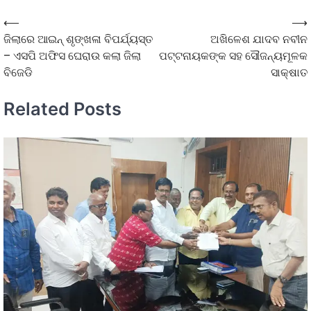
⟵
⟶
ଜିଲାରେ ଆଇନ୍ ଶୃଙ୍ଖଳା ବିପର୍ଯ୍ୟସ୍ତ
ଅଖିଳେଶ ଯାଦବ ନବୀନ
– ଏସପି ଅଫିସ ଘେରାଉ କଲା ଜିଲା
ପଟ୍ଟନାୟକଙ୍କ ସହ ସୌଜନ୍ୟମୂଳକ
ବିଜେଡି
ସାକ୍ଷାତ
Related Posts