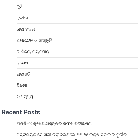
କୃଷି
କ୍ରୀଡ଼ା
ତାଜା ଖବର
ପର୍ଯ୍ୟଟନ ଓ ସଂସ୍କୃତି
ବାଣିଜ୍ୟ ବ୍ୟବସାୟ
ବିଶେଷ
ରାଜନୀତି
ଶିକ୍ଷା
ସ୍ୱାସ୍ଥ୍ୟ
Recent Posts
ଅଗ୍ନି-୪ କ୍ଷେପଣାସ୍ତ୍ରର ସଫଳ ପରୀକ୍ଷଣ
ପଟ୍ଟନାୟକ ପୋଖରୀ ନବୀକରଣରେ ୫୫.୬୯ ଲକ୍ଷ ଟଙ୍କାର ଦୁର୍ନୀତି: