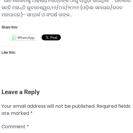
‘ଗୀତ ଲେଖିବାକୁ ଅକ୍ଷୟ ମହାନ୍ତିଙ୍କ ଠାରୁ ଚାପୁଡ଼ା ଖାଇଥିଲି ‘ : ଗୀତିକାର
ସଚ୍ଚି ମହାନ୍ତି ଭୁବନେଶ୍ୱର,୨୬/୦୪/୨୦୨୬ (ଓଡ଼ିଶା ସମାଚାର/ରଜତ
ମହାପାତ୍ର)- ସମ୍ପର୍କ ଓ ସଂଘର୍ଷ ତାଙ୍କ…
Share this:
WhatsApp
Like this:
Leave a Reply
Your email address will not be published.
Required fields
are marked
*
Comment
*