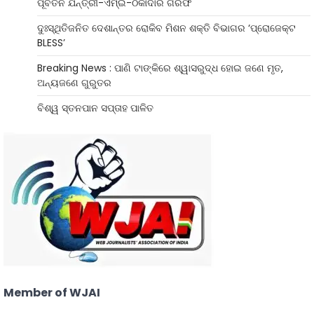
ପୂର୍ବତନ ଯନ୍ତ୍ରୀ-ଏମ୍‌ଇ-ଠିକାଦାର ଗିରଫ
ଦୁଃସ୍ଥିତିଜନିତ ଦେଶାନ୍ତର ରୋକିବ ମିଶନ ଶକ୍ତି ବିଭାଗର ‘ପ୍ରୋଜେକ୍ଟ
BLESS’
Breaking News : ପାଣି ଟାଙ୍କିରେ ଶ୍ୱାସରୁଦ୍ଧ ହୋଇ ଜଣେ ମୃତ,
ଅନ୍ୟଜଣେ ଗୁରୁତର
ବିଶ୍ୱ ସ୍ତନପାନ ସପ୍ତାହ ପାଳିତ
Member of WJAI