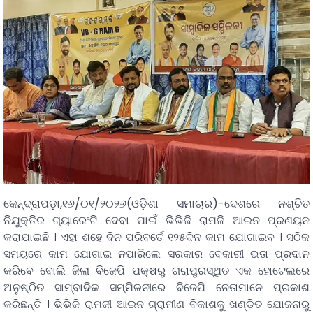
କେନ୍ଦ୍ରାପଡ଼ା,୧୬/୦୧/୨୦୨୬(ଓଡ଼ିଶା ସମାଚାର)-ଦେଶରେ ନଶ୍ଚିତ
ନିଯୁକ୍ତିର ଗ୍ୟାରେଂଟି ଦେବା ପାଇଁ ଭିଭିଜି ରାମଜି ଆଇନ ପ୍ରଣୟନ
କରାଯାଇଛି । ଏହା ଶହେ ଦିନ ପରିବର୍ତେ ୧୨୫ଦିନ କାମ ଯୋଗାଇବ । ସଠିକ
ସମୟରେ କାମ ଯୋଗାଇ ନପାରିଲେ ସରକାର ବେକାରୀ ଭତା ପ୍ରଦାନ
କରିବେ ବୋଲି ଜିଲା ବିଜେପି ପକ୍ଷରୁ ଗରାପୁରସ୍ଥିତ ଏକ ହୋଟେଲରେ
ଅନୁଷ୍ଠିତ ସାମ୍ବାଦିକ ସମ୍ମିଳନୀରେ ବିଜେପି ନେତାମାନେ ପ୍ରକାଶ
କରିଛନ୍ତି । ଭିଭିଜି ରାମଜୀ ଆଇନ ଗ୍ରାମୀଣ ବିକାଶକୁ ଖଣ୍ଡିତ ଯୋଜନାରୁ