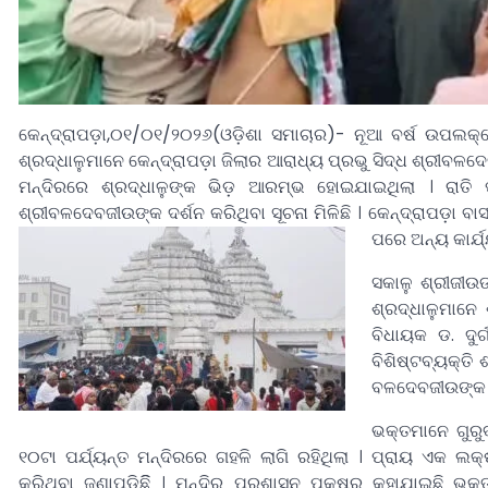
କେନ୍ଦ୍ରାପଡ଼ା,୦୧/୦୧/୨୦୨୬(ଓଡ଼ିଶା ସମାଚାର)- ନୂଆ ବର୍ଷ ଉପଲକ
ଶ୍ରଦ୍ଧାଳୁମାନେ କେନ୍ଦ୍ରାପଡ଼ା ଜିଲାର ଆରାଧ୍ୟ ପ୍ରଭୁ ସିଦ୍ଧ ଶ୍ରୀବଳଦେ
ମନ୍ଦିରରେ ଶ୍ରଦ୍ଧାଳୁଙ୍କ ଭିଡ଼ ଆରମ୍ଭ ହୋଇଯାଇଥିଲା । ରାତି 
ଶ୍ରୀବଳଦେବଜୀଉଙ୍କ ଦର୍ଶନ କରିଥିବା ସୂଚନା ମିଳିଛି । କେନ୍ଦ୍ରାପଡ଼ା ବା
ପରେ ଅନ୍ୟ କାର୍ଯ୍
ସକାଳୁ ଶ୍ରୀଜୀଉ
ଶ୍ରଦ୍ଧାଳୁମାନେ
ବିଧାୟକ ଡ. ଦୁର
ବିଶିଷ୍ଟବ୍ୟକ୍ତି
ବଳଦେବଜୀଉଙ୍କ ମ
ଭକ୍ତମାନେ ଗୁରୁ
୧୦ଟା ପର୍ଯ୍ୟନ୍ତ ମନ୍ଦିରରେ ଗହଳି ଲାଗି ରହିଥିଲା । ପ୍ରାୟ ଏକ 
କରିଥିବା ଜଣାପଡିଛିି । ମନ୍ଦିର ପ୍ରଶାସନ ପକ୍ଷରୁ କୁହାଯାଇଛି ଭକ