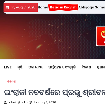
Fri, Aug 7, 2026
Home
Read in English
Abhijoga Sam
LIVE
କୃଷି
ତାଜା ଖବର
ପର୍ଯ୍ୟଟନ ଓ ସଂସ୍କୃତି
ବିଶେଷ
ରାଜନୀ
ବିଶେଷ
ଇଂରାଜୀ ନବବର୍ଷରେ ପ୍ରଭୁ ଶ୍ରୀ
admin@odia
January 1, 2026