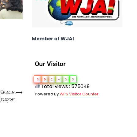
Member of WJAI
Our Visitor
3
0
2
4
3
3
Total views : 575049
 ଅଭିଯୋଗ
⟶
Powered By
WPS Visitor Counter
୍ଯ୍ୟକ୍ରମ