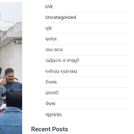
LIVE
Uncategorized
କୃଷି
କ୍ରୀଡ଼ା
ତାଜା ଖବର
ପର୍ଯ୍ୟଟନ ଓ ସଂସ୍କୃତି
ବାଣିଜ୍ୟ ବ୍ୟବସାୟ
ବିଶେଷ
ରାଜନୀତି
ଶିକ୍ଷା
ସ୍ୱାସ୍ଥ୍ୟ
Recent Posts