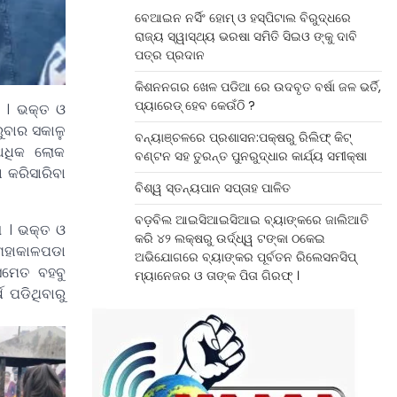
ବେଆଇନ ନର୍ସିଂ ହୋମ୍ ଓ ହସ୍ପିଟାଲ ବିରୁଦ୍ଧରେ
ରାଜ୍ୟ ସ୍ୱାସ୍ଥ୍ୟ ଭରଷା ସମିତି ସିଇଓ ଙ୍କୁ ଦାବି
ପତ୍ର ପ୍ରଦାନ
କିଶନନଗର ଖେଳ ପଡିଆ ରେ ଉଦବୃତ ବର୍ଷା ଜଳ ଭର୍ତି,
ପ୍ୟାରେଡ୍ ହେବ କେଉଁଠି ?
 । ଭକ୍ତ ଓ
ରୁବାର ସକାଳୁ
ବନ୍ୟାଞ୍ଚଳରେ ପ୍ରଶାସନ:ପକ୍ଷରୁ ରିଲିଫ୍ କିଟ୍
 ଅଧିକ ଲୋକ
ବଣ୍ଟନ ସହ ତୁରନ୍ତ ପୁନରୁଦ୍ଧାର କାର୍ଯ୍ୟ ସମୀକ୍ଷା
ା କରିସାରିବା
ବିଶ୍ୱ ସ୍ତନ୍ୟପାନ ସପ୍ତାହ ପାଳିତ
ବଡ଼ବିଲ ଆଇସିଆଇସିଆଇ ବ୍ୟାଙ୍କରେ ଜାଲିଆତି
ା । ଭକ୍ତ ଓ
କରି ୪୨ ଲକ୍ଷରୁ ଉର୍ଦ୍ଧ୍ୱ ଟଙ୍କା ଠକେଇ
 ମହାକାଳପଡା
ଅଭିଯୋଗରେ ବ୍ୟାଙ୍କର ପୂର୍ବତନ ରିଲେସନସିପ୍
 ସମେତ ବହବୁ
ମ୍ୟାନେଜର ଓ ତାଙ୍କ ପିତା ଗିରଫ୍ ।
ଷ ପଡିଥିବାରୁ