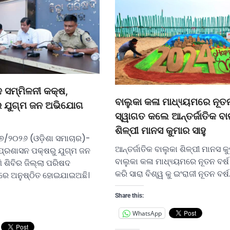
ଦ ସମ୍ମିଳନୀ କକ୍ଷ,
ବାଲୁକା କଳା ମାଧ୍ୟ୍ୟମରେ ନୂତନ 
େ ଯୁଗ୍ମ ଜନ ଅଭିଯୋଗ
ସ୍ୱାଗତ କଲେ ଆନ୍ତର୍ଜାତିକ ବା
ଶିଳ୍ପୀ ମାନସ କୁମାର ସାହୁ
୭/୨୦୨୬ (ଓଡ଼ିଶା ସମାଚାର)-
ଆନ୍ତର୍ଜାତିକ ବାଲୁକା ଶିଳ୍ପୀ ମାନସ କୁ
 ପ୍ରଶାସନ ପକ୍ଷରୁ ଯୁଗ୍ମ ଜନ
ବାଲୁକା କଳା ମାଧ୍ୟ୍ୟମରେ ନୂତନ ବର୍ଷ
 ଶିବିର ଜିଲ୍ଲା ପରିଷଦ
କରି ସାରା ବିଶ୍ୱ କୁ ଇଂରାଜୀ ନୂତନ ବର୍
ରେ ଅନୁଷ୍ଠିତ ହୋଇଯାଇଅଛି।
Share this:
WhatsApp