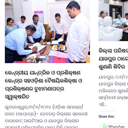
ଜିଲ୍ଲା ପରିଷ
ଯାଜପୁର ଠାର
ଶୁଣାଣି ଶିବିର
କେନ୍ଦ୍ରୀୟ ଯାନ୍ତ୍ରିକ ଓ ପ୍ରଶିକ୍ଷଣ
ଯାଜପୁର, ୦୬/୦
କେନ୍ଦ୍ର ସହଓଡ଼ିଶା ବୈଷୟିକଶିକ୍ଷା ଓ
ଯାଜପୁର ଜିଲ୍ଲା
ପ୍ରଶିକ୍ଷଣର ବୁଝାମଣାପତ୍ର
ଅଭିଯୋଗ ଶୁଣାଣି
ସ୍ୱାକ୍ଷରିତ
ସମ୍ମିଳନୀ କକ୍ଷ
ଏହି…
ଭୁବନେଶ୍ୱର,୨୨/୭/୨୦୨୪ (ଓଡ଼ିଶା ସମାଚାର/
ରଜତ ମହାପାତ୍ର)- ଦେବଗଡ଼ ଜିଲ୍ଲାର ସରକାରୀ
Share this:
ବାରକୋଟ୍‌ ଆଇଟିଆଇ ଓ ଯାଜପୁର ଜିଲ୍ଲାର
WhatsApp
ସରକାରୀ ପଲିଟେକ୍‌ନିକ୍‌ ଠାରେ ମିନି ଟୁଲ୍‌ରୁମ୍‌