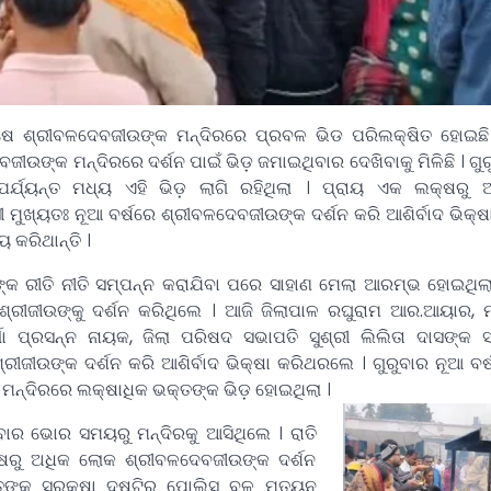
୍ଷେ ଶ୍ରୀବଳଦେବଜୀଉଙ୍କ ମନ୍ଦିରରେ ପ୍ରବଳ ଭିଡ ପରିଲକ୍ଷିତ ହୋଇଛି
ବଜୀଉଙ୍କ ମନ୍ଦିରରେ ଦର୍ଶନ ପାଇଁ ଭିଡ଼ ଜମାଇଥିବାର ଦେଖିବାକୁ ମିଳିଛି । ଗୁ
ପର୍ଯ୍ୟନ୍ତ ମଧ୍ୟ ଏହି ଭିଡ଼ ଲାଗି ରହିଥିଲା । ପ୍ରାୟ ଏକ ଲକ୍ଷରୁ
ସୀ ମୁଖ୍ୟତଃ ନୂଆ ବର୍ଷରେ ଶ୍ରୀବଳଦେବଜୀଉଙ୍କ ଦର୍ଶନ କରି ଆଶିର୍ବାଦ ଭିକ୍ଷ
ୟ କରିଥାନ୍ତି ।
ଙ୍କ ରୀତି ନୀତି ସମ୍ପନ୍ନ କରାଯିବା ପରେ ସାହାଣ ମେଲା ଆରମ୍ଭ ହୋଇଥିଲ
 ଶ୍ରୀଜୀଉଙ୍କୁ ଦର୍ଶନ କରିଥିଲେ । ଆଜି ଜିଲାପାଳ ରଘୁରାମ ଆର.ଆୟାର,
୍ଗା ପ୍ରସନ୍ନ ନାୟକ, ଜିଲା ପରିଷଦ ସଭାପତି ସୁଶ୍ରୀ ଲିଲିତା ଦାସଙ୍କ
 ଶ୍ରୀଜୀଉଙ୍କ ଦର୍ଶନ କରି ଆଶିର୍ବାଦ ଭିକ୍ଷା କରିଥରଲେ । ଗୁରୁବାର ନୂଆ ବର୍
ନ୍ଦିରରେ ଲକ୍ଷାଧିକ ଭକ୍ତଙ୍କ ଭିଡ଼ ହୋଇଥିଲା ।
ବାର ଭୋର ସମୟରୁ ମନ୍ଦିରକୁ ଆସିଥିଲେ । ରାତି
ଲକ୍ଷରୁ ଅଧିକ ଲୋକ ଶ୍ରୀବଳଦେବଜୀଉଙ୍କ ଦର୍ଶନ
୍ତଙ୍କ ସୁରକ୍ଷା ଦୃଷ୍ଟିରୁ ପୋଲିସ ବଳ ମୁତୟନ