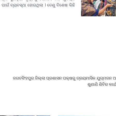
ପାଇଁ ବ୍ୟବସ୍ଥା ହୋଇଥିଲା । ତେଣୁ ବିଶେଷ କିଛି
ଜଗତସିଂହପୁର ଜିଲ୍ଲା ପ୍ରଶାସନ ପକ୍ଷରୁ ତ୍ରୟମାସିକ ଯୁଗ୍ମଜନ
ଶୁଣାଣି ଶିବିର କାର