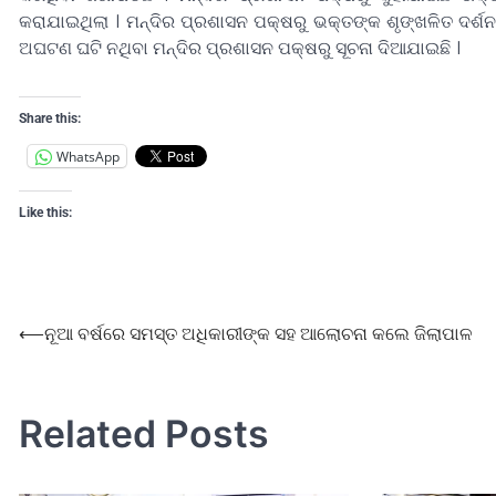
କରାଯାଇଥିଲା । ମନ୍ଦିର ପ୍ରଶାସନ ପକ୍ଷରୁ ଭକ୍ତଙ୍କ ଶୃଙ୍ଖଳିତ ଦର୍ଶନ 
ଅଘଟଣ ଘଟି ନଥିବା ମନ୍ଦିର ପ୍ରଶାସନ ପକ୍ଷରୁ ସୂଚନା ଦିଆଯାଇଛି ।
Share this:
WhatsApp
Like this:
⟵
ନୂଆ ବର୍ଷରେ ସମସ୍ତ ଅଧିକାରୀଙ୍କ ସହ ଆଲୋଚନା କଲେ ଜିଲାପାଳ
Related Posts