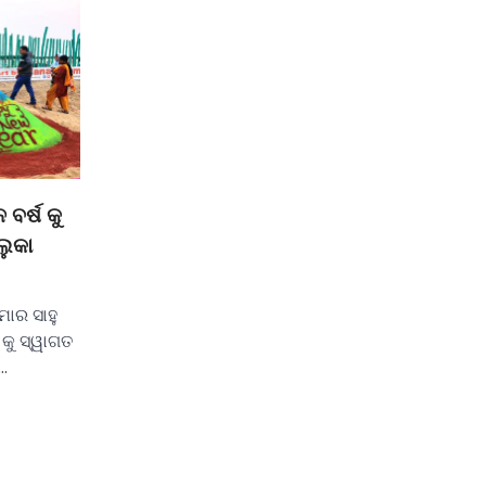
ବର୍ଷ କୁ
ଲୁକା
ମାର ସାହୁ
 କୁ ସ୍ୱାଗତ
ଷ…