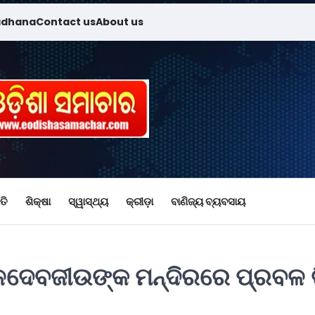
adhana
Contact us
About us
ତି
ଶିକ୍ଷା
ସ୍ୱାସ୍ଥ୍ୟ
କ୍ରୀଡ଼ା
ବାଣିଜ୍ୟ ବ୍ୟବସାୟ
ବଳଦେବଜୀଉଙ୍କ ମନ୍ଦିରରେ ପ୍ରବଳ 