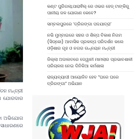
କଣ୍ଟ ପୁରିଗଲା,ପାରାଵିଲ୍ ରେ ଓଭର ହେଡ୍ ଟାଙ୍କିରୁ
ପାନୀୟ ଜଳ ଯୋଗାଣ କେବେ?
ସମ୍ବଲପୁରରେ ‘ତ୍ରିରଙ୍ଗା ପଦଯାତ୍ରା’
ନଭି ମୁମ୍ବାଇରେ ସହର ଓ ଶିଳ୍ପ ବିକାଶ ନିଗମ
(ସିଡ୍‌କୋ) ଆବାସିକ ପ୍ରକଳ୍ପ ପରିଦର୍ଶନ କଲେ
ଓଡ଼ିଶାର ଗୃହ ଓ ନଗର ଉନ୍ନୟନ ମନ୍ତ୍ରୀ
ଜିଲ୍ଲା ଅଦାଲତରେ ଦେୱାନୀ ମାମଲାର ପ୍ରଭାବଶାଳୀ
ପରିଚାଳନା ନେଇ ଦିନିକିଆ କର୍ମଶାଳା
ରାଜ୍ୟବ୍ୟାପୀ ଆୟୋଜିତ ହେବ “ଘରେ ଘରେ
ତ୍ରିରଙ୍ଗା” ଅଭିଯାନ
ତନ ମନ୍ତ୍ରୀ
୍ରଣ ଯୋରଦାର
ିବା ଅଭିଯୋଗ
 ସାଧାରଣରେ