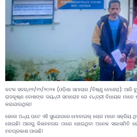
କଟକ ସଦର,୧୭/୧୨/୨୦୨୫ (ଓଡ଼ିଶା ସମାଚାର /ବିଷ୍ଣୁ ବେହେରା): ଆଜି ବୁଧ
ରାଜକୃଷ୍ଣ ବୋଷଙ୍କ ଜୟନ୍ତୀ ସମାରୋହ ରେ ମନ୍ତ୍ରୀ ବିଧାୟକ ମାନେ 
କରାଯାଇଥିଲା।
ହେଲେ ଅନ୍ୟ ପଟେ ଏହି ସୁଯୋଗରେ ମୋବାଇଲ୍ ଚୋର ମାନେ ସକ୍ରିୟ ଥିବା 
ହୋଇଛି। ଆଗରୁ କିଶନନଗର ଠାରେ ହୋଇଥିବା ଅନେକ ସଭାସମିତି ର
ମତପ୍ରକାଶ ପାଉଛି।