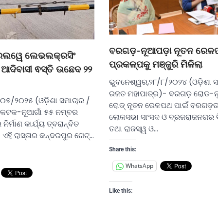
ବରଗଡ଼-ନୂଆପଡ଼ା ନୂତନ ରେଳ
େଲୱେ ଲେଭଲକ୍ରସିଂ
ପ୍ରକଳ୍ପକୁ ମଞ୍ଜୁରି ମିଳିଲା
 ଆଦିବାସୀ ଵସ୍ତି ଉଛେଦ ୨୨
ଭୁବନେଶ୍ୱର,୨୮/୮/୨୦୨୪ (ଓଡ଼ିଶା 
ରଜତ ମହାପାତ୍ର)- ବରଗଡ଼ ରୋଡ-
୭/୨୦୨୫ (ଓଡ଼ିଶା ସମାଚାର /
ରୋଡ୍‌ ନୂତନ ରେଳପଥ ପାଇଁ ବରଗଡ଼ର 
): କଟକ-ନୂଆଗାଁ ୫୫ ନମ୍ବର
ଲୋକସଭା ସାଂସଦ ଓ ବ୍ରଜରାଜନଗର 
ର୍ମାଣ କାର୍ଯ୍ୟ ତ୍ବରାନ୍ବିତ
ତଥା ରାଜସ୍ୱ ଓ…
ଏହି ରାସ୍ତାର କନ୍ଦରପୁର ଗେଟ୍…
Share this:
WhatsApp
Like this: