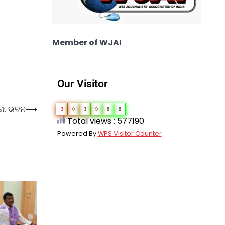
Member of WJAI
Our Visitor
୍ଗା ଭବନ
⟶
3
0
3
9
8
8
Total views : 577190
Powered By
WPS Visitor Counter