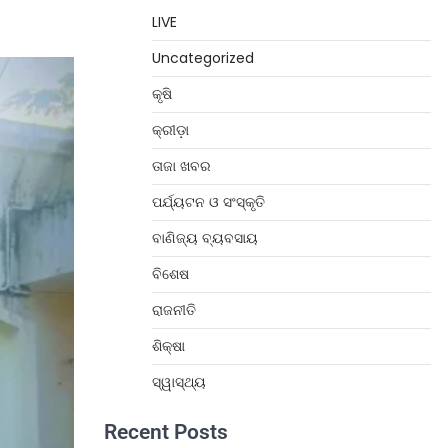
LIVE
Uncategorized
କୃଷି
କ୍ରୀଡ଼ା
ତାଜା ଖବର
ପର୍ଯ୍ୟଟନ ଓ ସଂସ୍କୃତି
ବାଣିଜ୍ୟ ବ୍ୟବସାୟ
ବିଶେଷ
ରାଜନୀତି
ଶିକ୍ଷା
ସ୍ୱାସ୍ଥ୍ୟ
Recent Posts