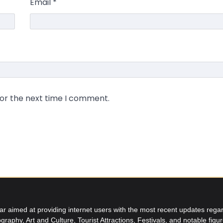
Email
*
for the next time I comment.
aimed at providing internet users with the most recent updates regard
graphy, Art and Culture, Tourist Attractions, Festivals, and notable figu