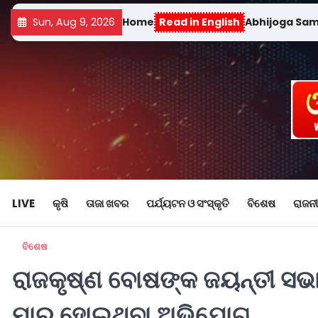
Sun, Aug 9, 2026
Home
Read in English
Abhijoga Sa
LIVE
କୃଷି
ତାଜା ଖବର
ପର୍ଯ୍ୟଟନ ଓ ସଂସ୍କୃତି
ବିଶେଷ
ରାଜନୀ
ବିଶେଷ
ରାଜକୃଷ୍ଣ ବୋଷଙ୍କ ଜୟନ୍ତୀ ସଭ
ମାର ହୋଇଥିବା ଅଭିଯୋଗ