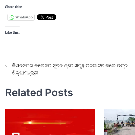
Share this:
WhatsApp
Like this:
⟵
କିଶନନଗର କଲେଜର ନୂତନ ଶ୍ରେଣୀଗୃହ ଉଦଘାଟନ କଲେ ଉଚ୍ଚ
ଶିକ୍ଷାମନ୍ତ୍ରୀ
Related Posts