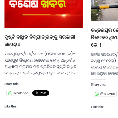
କନ୍ଦରପୁର ର
ଦୃଷ୍ଟି ବାଧିତ ଦିବ୍ୟାଙ୍ଗଙ୍କୁ ସରକାରୀ
ନିକଟରେ ଥିବା
ସହାୟତା
ରେ !
ଯାଜପୁର,୧୨/୦୬/୨୦୨୫ (ଓଡ଼ିଶା ସମାଚାର)-
କଟକ ସଦର,୨୦/୦
ଯାଜପୁର ଜିଲ୍ଲାର କୋରେଇ ବ୍ଲକ୍ ଅନ୍ତର୍ଗତ
ବିଷ୍ଣୁ ବେହେରା
ଅନ୍ଧାରୀ ଗ୍ରାମର ଶତ ପ୍ରତିଶତ ଦୃଷ୍ଟି ବାଧିତ
ଜାତୀୟ ରାଜପଥର ନି
ଦିବ୍ୟାଙ୍ଗ ଶ୍ରୀ ପ୍ରଫୁଲ୍ଲ କୁମାର ଦାସ, ପିତା :…
ହୋଇଥିବା ବେଳେ 
Share this:
Share this:
WhatsApp
WhatsApp
Like this:
Like this: