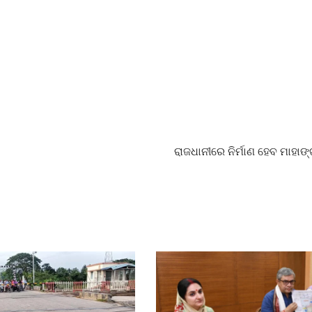
ରାଜଧାନୀରେ ନିର୍ମାଣ ହେବ ମାହାଙ