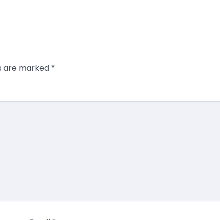
ds are marked
*