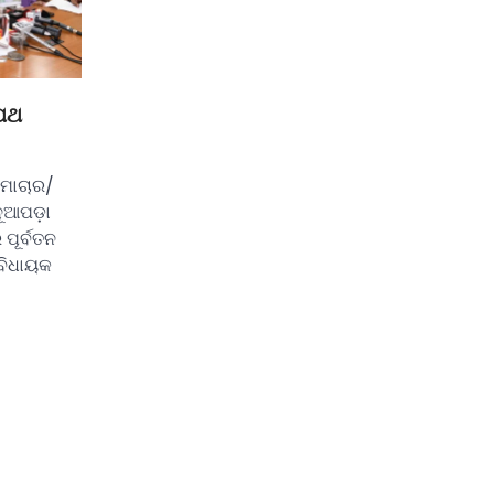
ପଥ
ସମାଚାର/
ନୂଆପଡ଼ା
ପୂର୍ବତନ
ବିଧାୟକ