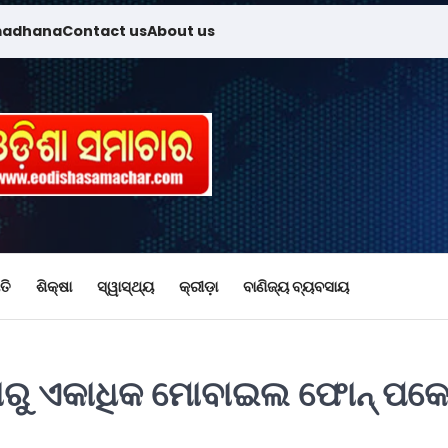
madhana
Contact us
About us
ତି
ଶିକ୍ଷା
ସ୍ୱାସ୍ଥ୍ୟ
କ୍ରୀଡ଼ା
ବାଣିଜ୍ୟ ବ୍ୟବସାୟ
ାରୁ ଏକାଧିକ ମୋବାଇଲ ଫୋନ୍ ପକେ