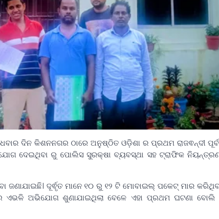
ବାର ଦିନ କିଶନନଗର ଠାରେ ଅନୁଷ୍ଠିତ ଓଡ଼ିଶା ର ପ୍ରଥମ ରାଜଵନ୍ଦୀ ପୂର୍ବ
ଯୋଗ ଦେଇଥିବା ରୁ ପୋଲିସ ସୁରକ୍ଷା ବ୍ୟବସ୍ଥା ସହ ଟ୍ରାଫିକ ନିୟନ୍ତ
ଜଣାଯାଇଛି। ଦୂର୍ଵୃତ ମାନେ ୧୦ ରୁ ୧୨ ଟି ମୋବାଇଲ୍ ପକେଟ୍ ମାର କରିଥ
େ ଏଭଳି ଅଭିଯୋଗ ଶୁଣାଯାଇଥିଲା ବେଳେ ଏହା ପ୍ରଥମ ଘଟଣା ବୋଲି