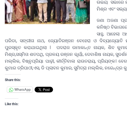
ଉଭୟ ସଭାରେ ମଞ୍
ମିଶ୍ର ଏବଂ ସଭ୍ୟ
ଜଣା ଅଜଣା ପ୍
କନିଷ୍ଠ ବିଭାଗର
ସାହୁ, ଆହେଲା ଆ
ପରିଡା, ସଙ୍ଗୀତା ନାଥ, ଜ୍ୟୋତିରଞ୍ଜନ ବେହେରା ଓ ଦିବ୍ୟଜ୍ୟୋତି ମ
ପୁରସ୍କୃତ କରାଯାଇଥିଲା । ପଦରାଜ ଉମାକାନ୍ତ ନାୟକ, ଶିବ କୁମା
ମିଶ୍ର,ସସ୍ମିତା ଶତପଥି, ପ୍ରଳୟ ରଞ୍ଜନ ଭୂୟାଁ, ଦେବାଶିଷ ନାୟକ, ସୁଦର୍ଶନ
ମଲ୍ଲିକ, ବିଷ୍ନୁପ୍ରିୟା ପାଢ଼ୀ, କୀର୍ତ୍ତିବାଳା ରାଉତରାୟ, ପ୍ରିୟଙ୍କ। 
କୁମାର ତ୍ରିପାଠୀ,ଏସ, ଡି ପ୍ଲାବନ କୁମାର, ସୁମିତ୍ରା ମଲ୍ଲିକ, ନରେନ୍ଦ୍ର
Share this:
WhatsApp
Like this: