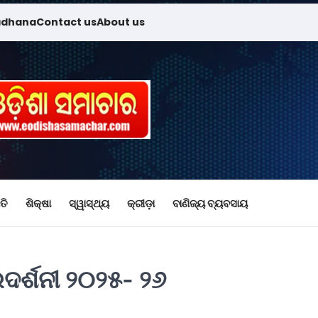
adhana
Contact us
About us
ତି
ଶିକ୍ଷା
ସ୍ୱାସ୍ଥ୍ୟ
କ୍ରୀଡ଼ା
ବାଣିଜ୍ୟ ବ୍ୟବସାୟ
ରଦର୍ଶନୀ ୨୦୨୫- ୨୬