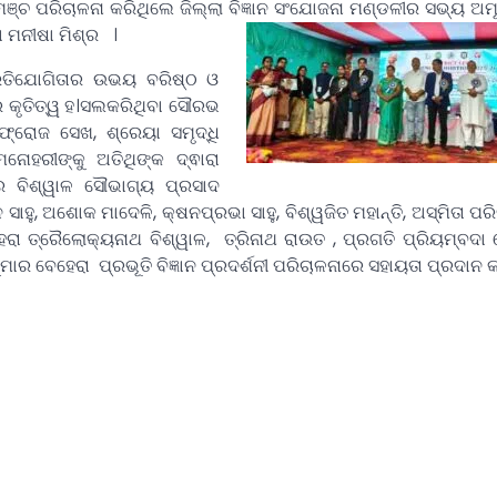
ଚ ପରିଚାଳନା କରିଥିଲେ ଜିଲ୍ଲା ବିଜ୍ଞାନ ସଂଯୋଜନା ମଣ୍ଡଳୀର ସଭ୍ୟ ଅମ
ା ମନୀଷା ମିଶ୍ର ।
ରତିଯୋଗିତାର ଉଭୟ ବରିଷ୍ଠ ଓ
େ କୃତିତ୍ୱ ହ।ସଲକରିଥିବା ସୌରଭ
ଫ୍ରୋଜ ସେଖ, ଶ୍ରେୟା ସମୃଦ୍ଧି
ନୋହରୀଙ୍କୁ ଅତିଥିଙ୍କ ଦ୍ଵାରା
ର ବିଶ୍ୱାଳ ସୌଭାଗ୍ୟ ପ୍ରସାଦ
 ସାହୁ, ଅଶୋକ ମାଦେଳି, କ୍ଷନପ୍ରଭା ସାହୁ, ବିଶ୍ୱଜିତ ମହାନ୍ତି, ଅସ୍ମିତା ପରି
ବେହେରା ତ୍ରୈଲୋକ୍ୟନାଥ ବିଶ୍ୱାଳ, ତ୍ରିନାଥ ରାଉତ , ପ୍ରଗତି ପ୍ରିୟମ୍ବଦା 
 କୁମାର ବେହେରା ପ୍ରଭୂତି ବିଜ୍ଞାନ ପ୍ରଦର୍ଶନୀ ପରିଚାଳନାରେ ସହାୟତା ପ୍ରଦାନ 