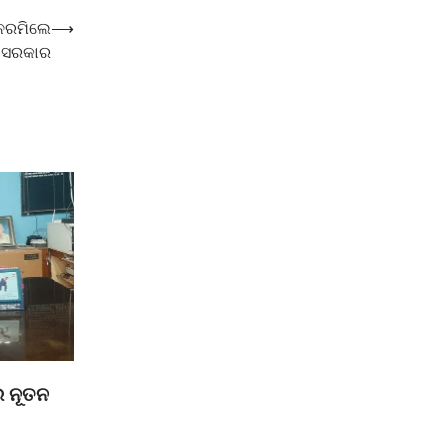
 ନରମିଲେ
⟶
ସରକାର
େ ନୂତନ