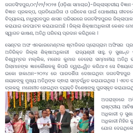
ଜଗତସିଂହପୁର,୦୯/୧୨/୨୦୨୫ (ଓଡ଼ିଶା ସମାଚାର)-ଜିଲ୍ଲାସ୍ତରୀୟ ବିଜ୍ଞାନ ପ୍
ବିଜ୍ଞାନ ପ୍ରକଳ୍ପ, ପ୍ରତିଯୋଗିତା ଓ ପରିବେଶ ପାଇଁ ପୋଷଣୀୟ ଜୀବ
ବିଦ୍ୟାଳୟ, ମଧୁସୂଦନପୁର ଶାସନ ପରିସରରେ ଜଗତସିଂହପୁରର ଜିଲ୍ଲାପାଳ ତ
କରାଯାଇ ଉଦଘାଟନ କରାଯାଇଅଛି । ଜିଲ୍ଲା ଶିକ୍ଷାଅଧିକାରୀ କେଶବ ମେହେର
ସ୍ୱାଗତ ଭାଷଣ, ଅତିଥି ପରିଚୟ ପ୍ରଦାନ କରିଥିଲେ ।
ସେଣ୍ଟର ଅଫ ଏନଭାରମେଣ୍ଟାଲ ଷ୍ଟାଡିଜର ପ୍ରୋଗ୍ରାମ ଅଫିସର ପ୍ରଭ
ଅତିରିକ୍ତ ଜିଲ୍ଲା ଶିକ୍ଷାଅଧିକାରୀ ରାଜ୍ୟଶ୍ରୀ ସାହୁ, ଡ଼ ସୁଶାନ୍ତ 
ବିଶ୍ୱମ୍ବର ମଲ୍ଲିକ, ମନୋଜ କୁମାର ବେହେରା ସମ୍ମାନୀୟ ଅତିଥି 
ପିଲାମାନଙ୍କ ଜ୍ଞାନକୌଶଳକୁ କିପରି ତ୍ୱରାନ୍ୱିତ କରିଥାଏ ସେ ବିଷୟରେ
ଇକୋ ହାକାଥନ-୨୦୨୪ ରେ ପାରଦର୍ଶିତା ଦେଖାଇଥିବା ଜଗତସିଂହପୁର କୁନ
ନାୟକଙ୍କୁ ମୁଖ୍ୟ ଅତିଥିଙ୍କ ଦ୍ଵାରା ସମ୍ବର୍ଦ୍ଧିତ କରାଯାଇଥିଲା । ଏ
ବ୍ଲକରୁ ମନୋନୀତ ହୋଇଥିବା ବ୍ୟକ୍ତି ବିଶେଷଙ୍କୁ ପୁରସ୍କୃତ କରାଯାଇଥିଲା
ଅପରାହ୍ନରେ ଅତ
ରାଷ୍ଟ୍ରୀୟ ଆବି
ଅଧିକାରୀ ଡ଼ ସୁଶ
ଅଧିକାରୀ ମିହିର
ଯୋଗ ଦେଇଥିଲେ 