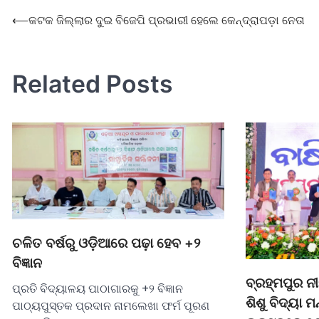
⟵
କଟକ ଜିଲ୍ଲାର ଦୁଇ ବିଜେପି ପ୍ରଭାରୀ ହେଲେ କେନ୍ଦ୍ରାପଡ଼ା ନେତା
Related Posts
ଚଳିତ ବର୍ଷରୁ ଓଡ଼ିଆରେ ପଢ଼ା ହେବ +୨
ବିଜ୍ଞାନ
ବ୍ରହ୍ମପୁର 
ପ୍ରତି ବିଦ୍ୟାଳୟ ପାଠାଗାରକୁ +୨ ବିଜ୍ଞାନ
ଶିଶୁ ବିଦ୍ୟା ମ
ପାଠ୍ୟପୁସ୍ତକ ପ୍ରଦାନ ନାମଲେଖା ଫର୍ମ ପୂରଣ