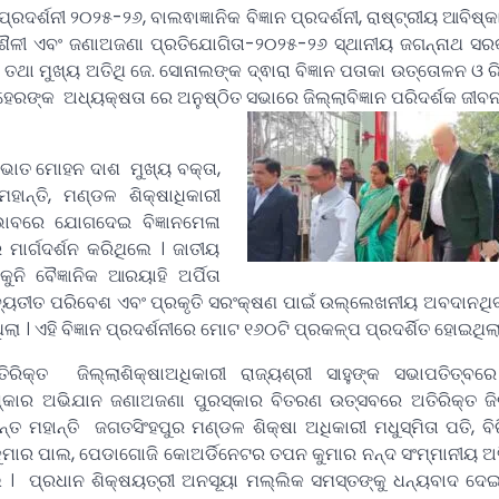
ରଦର୍ଶନୀ ୨୦୨୫-୨୬, ବାଲଵାଜ୍ଞାନିକ ବିଜ୍ଞାନ ପ୍ରଦର୍ଶନୀ, ରାଷ୍ଟ୍ରୀୟ ଆବିଷ
ନଶୈଳୀ ଏବଂ ଜଣାଅଜଣା ପ୍ରତିଯୋଗିତା-୨୦୨୫-୨୬ ସ୍ଥାନୀୟ ଜଗନ୍ନାଥ ସ
ଥା ମୁଖ୍ୟ ଅତିଥି ଜେ. ସୋନାଲଙ୍କ ଦ୍ଵାରା ବିଜ୍ଞାନ ପତାକା ଉତ୍ତୋଳନ ଓ ରି
ଙ୍କ ଅଧ୍ୟକ୍ଷତା ରେ ଅନୁଷ୍ଠିତ ସଭାରେ ଜିଲ୍ଲାବିଜ୍ଞାନ ପରିଦର୍ଶକ ଜୀବନ 
ାତ ମୋହନ ଦାଶ ମୁଖ୍ୟ ବକ୍ତା,
ମହାନ୍ତି, ମଣ୍ଡଳ ଶିକ୍ଷାଧିକାରୀ
ଭାବରେ ଯୋଗଦେଇ ବିଜ୍ଞାନମେଳା
 ମାର୍ଗଦର୍ଶନ କରିଥିଲେ । ଜାତୀୟ
ି ବୈଜ୍ଞାନିକ ଆରୟାହି ଅର୍ପିତା
ତତ ବ୍ୟତୀତ ପରିବେଶ ଏବଂ ପ୍ରକୃତି ସରଂକ୍ଷଣ ପାଇଁ ଉଲ୍ଲେଖନୀୟ ଅବଦାନଥି
 । ଏହି ବିଜ୍ଞାନ ପ୍ରଦର୍ଶନୀରେ ମୋଟ ୧୬୦ଟି ପ୍ରକଳ୍ପ ପ୍ରଦର୍ଶିତ ହୋଇଥିଲା
ିରିକ୍ତ ଜିଲ୍ଲାଶିକ୍ଷାଅଧିକାରୀ ରାଜ୍ୟଶ୍ରୀ ସାହୁଙ୍କ ସଭାପତିତ୍ବ
ଷ୍କାର ଅଭିଯାନ ଜଣାଅଜଣା ପୁରସ୍କାର ବିତରଣ ଉତ୍ସବରେ ଅତିରିକ୍ତ ଜିଲ
ାନ୍ତ ମହାନ୍ତି ଜଗତସିଂହପୁର ମଣ୍ଡଳ ଶିକ୍ଷା ଅଧିକାରୀ ମଧୁସ୍ମିତା ପତି, ବି
 କୁମାର ପାଲ, ପେଡାଗୋଜି କୋଅର୍ଡିନେଟର ତପନ କୁମାର ନନ୍ଦ ସଂମ୍ମାନୀୟ ଅ
। ପ୍ରଧାନ ଶିକ୍ଷୟତ୍ରୀ ଅନସୂୟା ମଲ୍ଲିକ ସମସ୍ତଙ୍କୁ ଧନ୍ୟବାଦ ଦେଇ