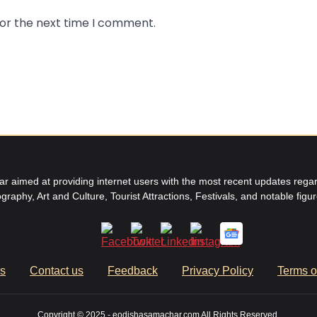
for the next time I comment.
aimed at providing internet users with the most recent updates regard
graphy, Art and Culture, Tourist Attractions, Festivals, and notable figu
us
Contact us
Feedback
Privacy Policy
Terms o
Copyright © 2025 - eodishasamachar.com All Rights Reserved.