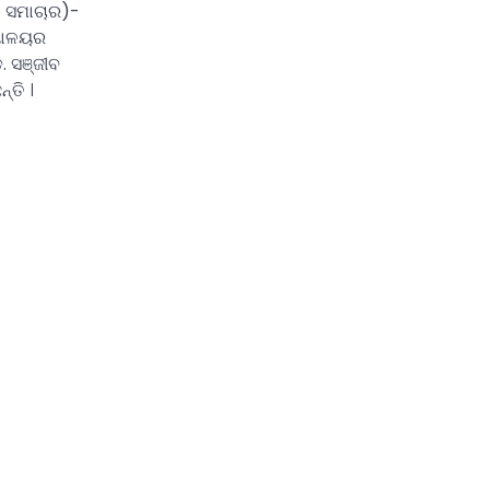
ା ସମାଚାର)-
୍ୟାଳୟର
 ସଞ୍ଜୀବ
୍ତି ।