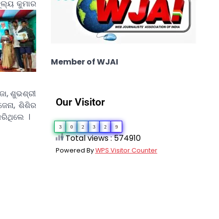
ୂଲ୍ୟ କୁମାର
Member of WJAI
ଜା, ଶୁଭଶ୍ରୀ
Our Visitor
ଜେନା, ଶିଶିର
କରିଥିଲେ ।
3
0
2
3
2
9
Total views : 574910
Powered By
WPS Visitor Counter