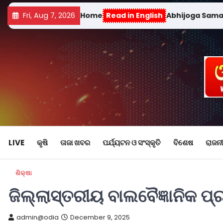
Fri, Aug 7, 2026
Home
Read in English
Abhijoga Sam
LIVE
କୃଷି
ତାଜା ଖବର
ପର୍ଯ୍ୟଟନ ଓ ସଂସ୍କୃତି
ବିଶେଷ
ରାଜନୀ
ଶିକ୍ଷା
ଜିଲ୍ଲାସ୍ତରୀୟ ବାଲବୈଜ୍ଞାନିକ ପ୍
admin@odia
December 9, 2025