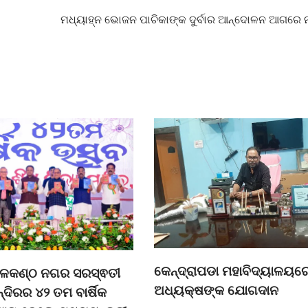
ମଧ୍ୟାହ୍ନ ଭୋଜନ ପାଚିକାଙ୍କ ଦୁର୍ବାର ଆନ୍ଦୋଳନ ଆଗରେ
କେନ୍ଦ୍ରାପଡା ମହାବିଦ୍ୟାଳୟର
ନୀଳକଣ୍ଠ ନଗର ସରସ୍ଵତୀ
ଅଧ୍ୟକ୍ଷଙ୍କ ଯୋଗଦାନ
ନ୍ଦିରର ୪୨ ତମ ବାର୍ଷିକ