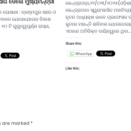
ଗ ଦେଲେ ମୁଖ୍ୟମନ୍ତ୍ରୀ
କେନ୍ଦ୍ରାପଡ଼ା,୨୨/୦୩/୨୦୨୫(ଓଡ଼ିଶ
କେନ୍ଦ୍ରାପଡା ସ୍ୱୟଂଶାସିତ ମହାବିଦ
୍କ ଘୋଷଣା : ବ୍ରହ୍ମପୁର ସହର ଓ
ନୂତନ ଅଧ୍ୟକ୍ଷ ଭାବେ ପ୍ରଫେସର ଡ.
ଅଞ୍ଚଳରେ ଯୋଗାଯୋଗର ବିକାଶ
କୁମାର ମହାନ୍ତି ଶନିବାର ଯୋଗଦେଇଛନ
୧୦ ଟି ଗୁରୁତ୍ୱପୂର୍ଣ୍ଣ ରାସ୍ତା,
ଏଠାରେ ଅତିରିକ୍ତ ଦାୟିତ୍ୱରେ ଥିବା…
Share this:
WhatsApp
Like this:
ds are marked
*