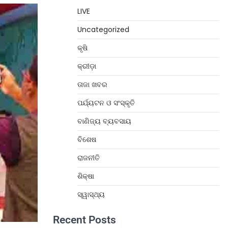
LIVE
Uncategorized
କୃଷି
କ୍ରୀଡ଼ା
ତାଜା ଖବର
ପର୍ଯ୍ୟଟନ ଓ ସଂସ୍କୃତି
ବାଣିଜ୍ୟ ବ୍ୟବସାୟ
ବିଶେଷ
ରାଜନୀତି
ଶିକ୍ଷା
ସ୍ୱାସ୍ଥ୍ୟ
Recent Posts