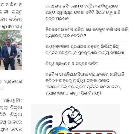
୍କାର ଅଭିଯାନ
ବେଆଇନ ନର୍ସିଂ ହୋମ୍ ଓ ହସ୍ପିଟାଲ ବିରୁଦ୍ଧରେ
ରକାରୀ ଉଚ୍ଚ
ରାଜ୍ୟ ସ୍ୱାସ୍ଥ୍ୟ ଭରଷା ସମିତି ସିଇଓ ଙ୍କୁ ଦାବି
ବନ କର୍ତ୍ତନ
ପତ୍ର ପ୍ରଦାନ
କୁମାର ସାହୁ
କିଶନନଗର ଖେଳ ପଡିଆ ରେ ଉଦବୃତ ବର୍ଷା ଜଳ ଭର୍ତି,
ପ୍ୟାରେଡ୍ ହେବ କେଉଁଠି ?
ବନ୍ୟାଞ୍ଚଳରେ ପ୍ରଶାସନ:ପକ୍ଷରୁ ରିଲିଫ୍ କିଟ୍
ବଣ୍ଟନ ସହ ତୁରନ୍ତ ପୁନରୁଦ୍ଧାର କାର୍ଯ୍ୟ ସମୀକ୍ଷା
ବିଶ୍ୱ ସ୍ତନ୍ୟପାନ ସପ୍ତାହ ପାଳିତ
ବଡ଼ବିଲ ଆଇସିଆଇସିଆଇ ବ୍ୟାଙ୍କରେ ଜାଲିଆତି
କରି ୪୨ ଲକ୍ଷରୁ ଉର୍ଦ୍ଧ୍ୱ ଟଙ୍କା ଠକେଇ
ବା ପ୍ରତ୍ୟକ
ଅଭିଯୋଗରେ ବ୍ୟାଙ୍କର ପୂର୍ବତନ ରିଲେସନସିପ୍
 ।
ମ୍ୟାନେଜର ଓ ତାଙ୍କ ପିତା ଗିରଫ୍ ।
ରେ ଆୟୋଜିତ
୍ଲା ଶିକ୍ଷା
ରିଡି ଶିକ୍ଷା
ତିଥି ଭାବରେ
ଥିଲା ବେଳେ