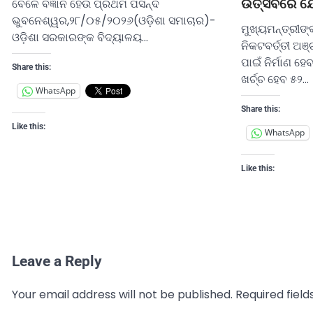
ଉତ୍ସବରେ ଯୋ
ବେଳେ ବିଜ୍ଞାନ ହେଉ ପ୍ରଥମ ପସନ୍ଦ
ଭୁବନେଶ୍ୱର,୨୮/୦୫/୨୦୨୬(ଓଡ଼ିଶା ସମାଚାର)-
ମୁଖ୍ୟମନ୍ତ୍ରୀଙ
ଓଡ଼ିଶା ସରକାରଙ୍କ ବିଦ୍ୟାଳୟ…
ନିକଟବର୍ତ୍ତୀ 
ପାଇଁ ନିର୍ମାଣ ହେବ 
Share this:
ଖର୍ଚ୍ଚ ହେବ ୫୨…
WhatsApp
Share this:
Like this:
WhatsApp
Like this:
Leave a Reply
Your email address will not be published.
Required fiel