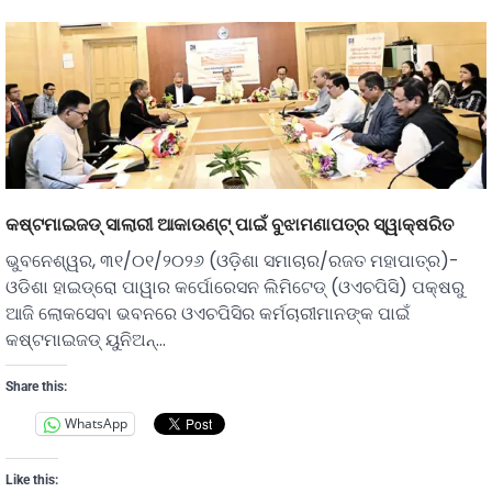
କଷ୍ଟମାଇଜଡ୍ ସାଲାରୀ ଆକାଉଣ୍ଟ୍ ପାଇଁ ବୁଝାମଣାପତ୍ର ସ୍ୱାକ୍ଷରିତ
ଭୁବନେଶ୍ୱର, ୩୧/୦୧/୨୦୨୬ (ଓଡ଼ିଶା ସମାଚାର/ରଜତ ମହାପାତ୍ର)-
ଓଡିଶା ହାଇଡ୍ରୋ ପାୱାର କର୍ପୋରେସନ ଲିମିଟେଡ୍ (ଓଏଚପିସି) ପକ୍ଷରୁ
ଆଜି ଲୋକସେବା ଭବନରେ ଓଏଚପିସିର କର୍ମଚାରୀମାନଙ୍କ ପାଇଁ
କଷ୍ଟମାଇଜଡ୍ ୟୁନିଅନ୍…
Share this:
WhatsApp
Like this: