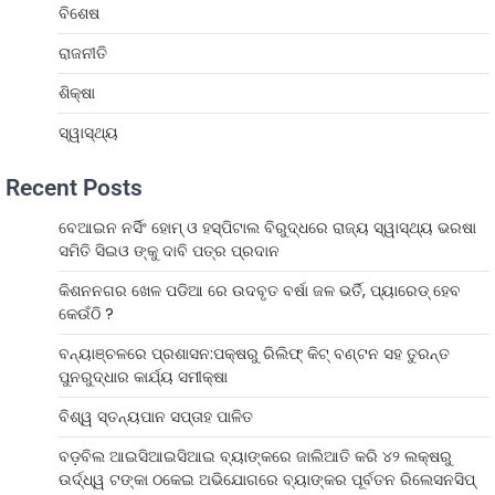
ବିଶେଷ
ରାଜନୀତି
ଶିକ୍ଷା
ସ୍ୱାସ୍ଥ୍ୟ
Recent Posts
ବେଆଇନ ନର୍ସିଂ ହୋମ୍ ଓ ହସ୍ପିଟାଲ ବିରୁଦ୍ଧରେ ରାଜ୍ୟ ସ୍ୱାସ୍ଥ୍ୟ ଭରଷା
ସମିତି ସିଇଓ ଙ୍କୁ ଦାବି ପତ୍ର ପ୍ରଦାନ
କିଶନନଗର ଖେଳ ପଡିଆ ରେ ଉଦବୃତ ବର୍ଷା ଜଳ ଭର୍ତି, ପ୍ୟାରେଡ୍ ହେବ
କେଉଁଠି ?
ବନ୍ୟାଞ୍ଚଳରେ ପ୍ରଶାସନ:ପକ୍ଷରୁ ରିଲିଫ୍ କିଟ୍ ବଣ୍ଟନ ସହ ତୁରନ୍ତ
ପୁନରୁଦ୍ଧାର କାର୍ଯ୍ୟ ସମୀକ୍ଷା
ବିଶ୍ୱ ସ୍ତନ୍ୟପାନ ସପ୍ତାହ ପାଳିତ
ବଡ଼ବିଲ ଆଇସିଆଇସିଆଇ ବ୍ୟାଙ୍କରେ ଜାଲିଆତି କରି ୪୨ ଲକ୍ଷରୁ
ଉର୍ଦ୍ଧ୍ୱ ଟଙ୍କା ଠକେଇ ଅଭିଯୋଗରେ ବ୍ୟାଙ୍କର ପୂର୍ବତନ ରିଲେସନସିପ୍