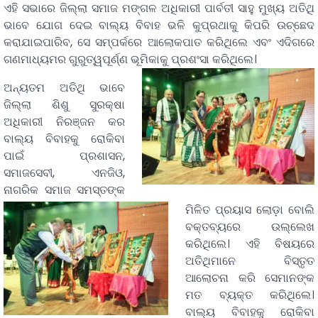
ଏହି ସଭାରେ ଜିଲ୍ଲା ସମାଜ ମଙ୍ଗଳ ଅଧିକାରୀ ପାର୍ବତୀ ସାହୁ ମୁଖ୍ୟ ଅତିଥି
ଭାବେ ଯୋଗ ଦେଇ ବାଲ୍ୟ ବିବାହ ଭଳି କୁପ୍ରଥାକୁ କିପରି ଉଚ୍ଛେଦ
କରାଯାଇପାରିବ, ସେ ସମ୍ପର୍କରେ ଆଲୋକପାତ କରିଥିଲେ ଏବଂ ଏଦିଗରେ
ଗଣମାଧ୍ୟମର ଗୁରୁତ୍ୱପୂର୍ଣ୍ଣ ଭୂମିକାକୁ ପ୍ରଶଂସା କରିଥିଲେ।
ଅନ୍ୟତମ ଅତିଥି ଭାବେ
ଜିଲ୍ଲା ଶିଶୁ ସୁରକ୍ଷା
ଅଧିକାରୀ ନିରଞ୍ଜନ କର
ବାଲ୍ୟ ବିବାହକୁ ରୋକିବା
ପାଇଁ ପ୍ରଶାସନ,
ସମାଜସେବୀ, ଏନଜିଓ,
ନାଗରିକ ସମାଜ ସମସ୍ତଙ୍କ
ମିଳିତ ପ୍ରୟାସ ଲୋଡ଼ା ବୋଲି
ବକ୍ତବ୍ୟରେ ଉଲ୍ଲେଖ
କରିଥିଲେ। ଏହି ବିଷୟରେ
ଅତିଥିମାନେ ବିସ୍ତୃତ
ଆଲୋଚନା କରି ସେମାନଙ୍କ
ମତ ବ୍ୟକ୍ତ କରିଥିଲେ।
ବାଲ୍ୟ ବିବାହକୁ ରୋକିବା