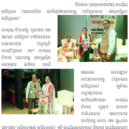
ଦିଗରେ ଉଲ୍ଲେଖନୀୟ କାର୍ଯ୍ୟ
କରିଥିବା ଆଗଧାଡିର କର୍ମଚାରୀମାନଙ୍କୁ ଅତିଥିମାନେ ସମ୍ବର୍ଦ୍ଧିତ
କରିଥିଲେ।
ବାଲ୍ୟ ବିବାହକୁ ଦୃଢତାର ସହ
ସାମ୍ନା କରିଥିବା ମହିଳାମାନେ
ସେମାନଙ୍କ ଅନୁଭୂତି
ବାଣ୍ଟିଥିଲେ ଏବଂ ବାଲ୍ୟ
ବିବାହ ପ୍ରଥାକୁ ସମ୍ପୂର୍ଣ୍ଣ
ଉଚ୍ଛେଦ କରିବା ପାଇଁ
ସଭାରେ ଉପସ୍ଥିତ
ମାଆମାନଙ୍କୁ ଅନୁରୋଧ
କରିଥିଲେ। ରୁଚିକା
ଅନୁଷ୍ଠାନର
କର୍ମଚାରୀମାନେ ବାଲ୍ୟ
ବିବାହ ମୁକ୍ତ ଭାରତ
ଅଭିଯାନର ସଚେତନତା
ବାର୍ତ୍ତାକୁ ନେଇ ଏକ ସୁନ୍ଦର
ସଙ୍ଗୀତ ପରିବେଷଣ କରିଥିଲେ। ଏହି କାର୍ଯ୍ୟକ୍ରମରେ ଜିଲ୍ଲା କାର୍ଯ୍ୟକ୍ରମ