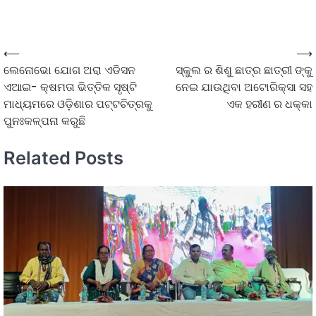
⟵
⟶
ଲେନୋଭୋ ଯୋଗ ଅରା ଏଡିସନ
ସ୍କୁଲ ର ଶିଶୁ ଛାତ୍ର ଛାତ୍ରୀ ଙ୍କୁ
ଏଆଇ- କ୍ଷମତା ଭିତ୍ତିକ ସୃଷ୍ଟି
ନେଇ ଯାଉଥିବା ଅଟୋରିକ୍ସା ସହ
ମାଧ୍ୟମରେ ଓଡ଼ିଶାର ପଟ୍ଟଚିତ୍ରକୁ
ଏକ ହରୀଣ ର ଧକ୍କା
ପୁନଃକଳ୍ପନା କରୁଛି
Related Posts