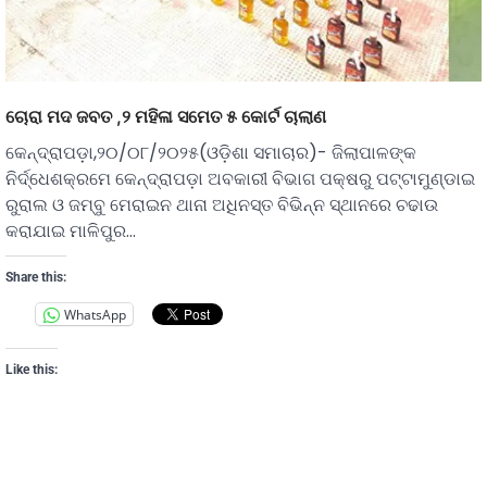
ଚୋରା ମଦ ଜବତ ,୨ ମହିଳା ସମେତ ୫ କୋର୍ଟ ଚାଲାଣ
କେନ୍ଦ୍ରାପଡ଼ା,୨୦/୦୮/୨୦୨୫(ଓଡ଼ିଶା ସମାଚାର)- ଜିଲାପାଳଙ୍କ
ନିର୍ଦ୍ଧେଶକ୍ରମେ କେନ୍ଦ୍ରାପଡ଼ା ଅବକାରୀ ବିଭାଗ ପକ୍ଷରୁ ପଟ୍ଟାମୁଣ୍ଡାଇ
ରୁରାଲ ଓ ଜମ୍ବୁ ମେରାଇନ ଥାନା ଅଧିନସ୍ତ ବିଭିନ୍ନ ସ୍ଥାନରେ ଚଢାଉ
କରାଯାଇ ମାଳିପୁର…
Share this:
WhatsApp
Like this: