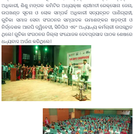
ଅଧିକାରୀ, ଶିଶୁ ମଙ୍ଗଳ କମିଟିର ଅଧ୍ୟକ୍ଷା ଶ୍ରୀମତୀ ରେକ୍ସୋନା ଜେନା,
ଉପଖଣ୍ଡ ସୂଚନା ଓ ଲୋକ ସମ୍ପର୍କ ଅଧିକାରୀ ସତ୍ୟବ୍ରତ ପାଣିଗ୍ରାହୀ,
ରୁଚିକା ସମାଜ ସେବା ସଂଗଠନର ସମ୍ପାଦକ ଉମାଶଙ୍କର ଷଡ଼ଙ୍ଗୀ ଓ
ନିର୍ଦ୍ଦେଶକ ଆରପି ଦ୍ୱିବେଦୀ, ସିଡିପିଓ ଏବଂ ଅନ୍ୟାନ୍ୟ କର୍ମଚାରୀ ଉପସ୍ଥିତ
ଥିଲେ। ରୁଚିକା ସଂଗଠନର ଜିଲ୍ଲା ସଂଯୋଜକ ଦେବପ୍ରସାଦ ପାଠକ ଶେଷରେ
ଧନ୍ୟବାଦ ଅର୍ପଣ କରିଥିଲେ।