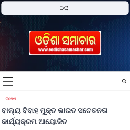
ବିଶେଷ
ବାଲ୍ୟ ବିବାହ ମୁକ୍ତ ଭାରତ ସଚେତନତା
କାର୍ଯ୍ୟକ୍ରମ ଆୟୋଜିତ