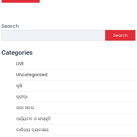
Search
Search
Categories
LIVE
Uncategorized
କୃଷି
କ୍ରୀଡ଼ା
ତାଜା ଖବର
ପର୍ଯ୍ୟଟନ ଓ ସଂସ୍କୃତି
ବାଣିଜ୍ୟ ବ୍ୟବସାୟ