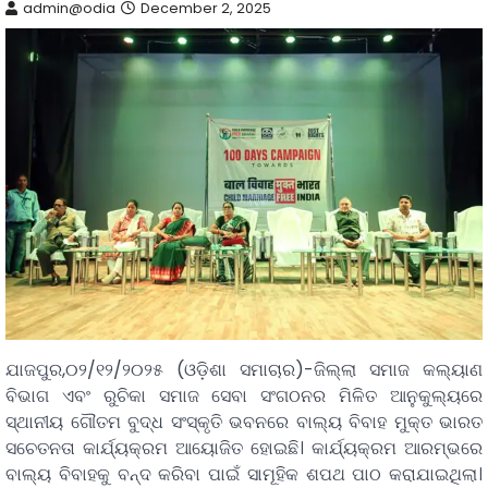
admin@odia
December 2, 2025
ଯାଜପୁର,୦୨/୧୨/୨୦୨୫ (ଓଡ଼ିଶା ସମାଚାର)-ଜିଲ୍ଲା ସମାଜ କଲ୍ୟାଣ
ବିଭାଗ ଏବଂ ରୁଚିକା ସମାଜ ସେବା ସଂଗଠନର ମିଳିତ ଆନୁକୁଲ୍ୟରେ
ସ୍ଥାନୀୟ ଗୌତମ ବୁଦ୍ଧ ସଂସ୍କୃତି ଭବନରେ ବାଲ୍ୟ ବିବାହ ମୁକ୍ତ ଭାରତ
ସଚେତନତା କାର୍ଯ୍ୟକ୍ରମ ଆୟୋଜିତ ହୋଇଛି। କାର୍ଯ୍ୟକ୍ରମ ଆରମ୍ଭରେ
ବାଲ୍ୟ ବିବାହକୁ ବନ୍ଦ କରିବା ପାଇଁ ସାମୂହିକ ଶପଥ ପାଠ କରାଯାଇଥିଲା।