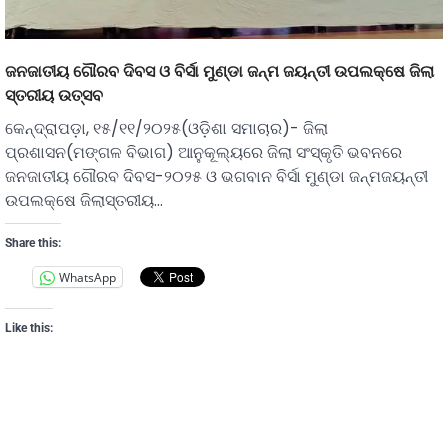
ଜନଜାତୀୟ ଗୌରବ ଦିବସ ଓ ବିର୍ସା ମୁଣ୍ଡା ଜନ୍ମ ଜୟନ୍ତୀ ଉପଲକ୍ଷେ ଜିଲା
ସ୍ତରୀୟ ଉତ୍ସବ
କେନ୍ଦ୍ରାପଡ଼ା, ୧୫/୧୧/୨୦୨୫(ଓଡ଼ିଶା ସମାଚାର)- ଜିଲା
ପ୍ରଶାସନ(ମଙ୍ଗଳ ବିଭାଗ) ଆନୁକୂଲ୍ୟରେ ଜିଲା ସଂସ୍କୃତି ଭବନରେ
ଜନଜାତୀୟ ଗୌରବ ଦିବସ-୨୦୨୫ ଓ ଭଗବାନ ବିର୍ସା ମୁଣ୍ଡା ଜନ୍ମଜୟନ୍ତୀ
ଉପଲକ୍ଷେ ଜିଲାସ୍ତରୀୟ…
Share this:
WhatsApp
Like this: