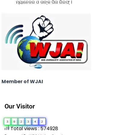
ମ୍ୟାନେଜର ଓ ତାଙ୍କ ପିତା ଗିରଫ୍ ।
Member of WJAI
Our Visitor
3
0
2
3
4
2
Total views : 574928