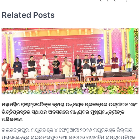
Related Posts
ମହାମହିମ ରାଷ୍ଟ୍ରପତିଙ୍କ ଦ୍ବାରା ଉନ୍ନୟନ ପ୍ରକଳ୍ପର ଉଦ୍‌ଘାଟନ ଏବଂ
ଭିତ୍ତିପ୍ରସ୍ତର ସ୍ଥାପନ ଅବସରରେ ମାନ୍ୟବର ମୁଖ୍ୟମନ୍ତ୍ରୀଙ୍କ
ଅଭିଭାଷଣ
ରାଇରଙ୍ଗପୁର, ମୟୂରଭଞ୍ଜ ୪ ଫେବୃଆରୀ ୨୦୨୬ ମୟୂରଭଞ୍ଜ ଜିଲ୍ଲାର
ପ୍ରାଣକେନ୍ଦ୍ର ରାଇରଙ୍ଗପୁର ତଥା ଭାରତର ମହାମହିମ ରାଷ୍ଟ୍ରପତିଙ୍କ