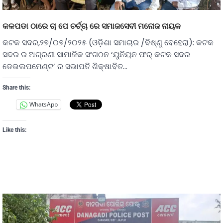
କଳପଡା ଠାରେ ଚା ପେ ଚର୍ଚ୍ଚା ରେ ସମାଜସେବୀ ମନୋଜ ନାୟକ
କଟକ ସଦର,୨୭/୦୭/୨୦୨୫ (ଓଡ଼ିଶା ସମାଚାର /ବିଷ୍ଣୁ ବେହେରା): କଟକ
ସଦର ର ଅଗ୍ରଣୀ ସାମାଜିକ ସଂଗଠନ ‘ୟୁନିୟନ ଫର୍ କଟକ ସଦର
ଡେଭଲପମେଣ୍ଟ’ ର ସଭାପତି ଶିକ୍ଷାବିତ…
Share this:
WhatsApp
Like this: