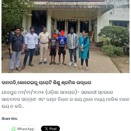
ଦାନଗଦି,କୋରେଇରୁ ଚାରୋଟି ଶିଶୁ ଶ୍ରମିକ ଉଦ୍ଧାର
ଯାଜପୁର ୦୨/୧୨/୨୦୨୫ (ଓଡ଼ିଶା ସମାଚାର)- ସରକାରୀ ସ୍ତରରେ
ସଚେତନତା ସତ୍ତ୍ଵେ ଏବଂ ଦଣ୍ଡ ବିଧାନ ର ଭୟ ଥିଲେ ମଧ୍ୟ ମାଲିକ ମାନେ
ଭୟ ନ କରି…
Share this:
WhatsApp