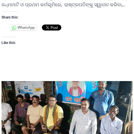
ଜନ୍ମମାଟି ଓ ପ୍ରଥମ କର୍ମଭୂମିରେ, ରାଷ୍ଟ୍ରପତିଙ୍କୁ ସ୍ୱାଗତ କରିବା,…
Share this:
WhatsApp
Like this: