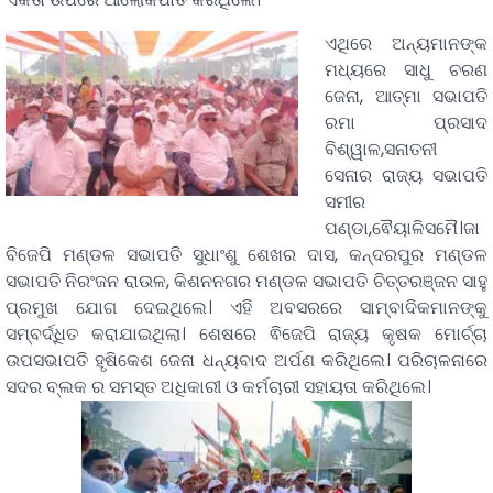
ଏଥିରେ ଅନ୍ୟମାନଙ୍କ
ମଧ୍ୟରେ ସାଧୁ ଚରଣ
ଜେନା, ଆତ୍ମା ସଭାପତି
ରମା ପ୍ରସାଦ
ବିଶ୍ୱାଳ,ସନାତନୀ
ସେନାର ରାଜ୍ୟ ସଭାପତି
ସମୀର
ପଣ୍ଡା,ଵୈୟାଳିସମୈ।ଜା
ବିଜେପି ମଣ୍ଡଳ ସଭାପତି ସୁଧାଂଶୁ ଶେଖର ଦାସ, କନ୍ଦରପୁର ମଣ୍ଡଳ
ସଭାପତି ନିରଂଜନ ରାଉଳ, କିଶନନଗର ମଣ୍ଡଳ ସଭାପତି ଚିତ୍ତରଞ୍ଜନ ସାହୁ
ପ୍ରମୁଖ ଯୋଗ ଦେଇଥିଲେ। ଏହି ଅବସରରେ ସାମ୍ବାଦିକମାନଙ୍କୁ
ସମ୍ବର୍ଦ୍ଧିତ କରାଯାଇଥିଲା। ଶେଷରେ ଵିଜେପି ରାଜ୍ୟ କୃଷକ ମୋର୍ଚ୍ଚା
ଉପସଭାପତି ହୃଷିକେଶ ଜେନା ଧନ୍ୟବାଦ ଅର୍ପଣ କରିଥିଲେ। ପରିଚାଳନାରେ
ସଦର ବ୍ଲକ ର ସମସ୍ତ ଅଧିକାରୀ ଓ କର୍ମଚାରୀ ସହାୟତା କରିଥିଲେ।