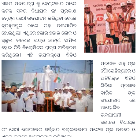
ଏକତା ପଦଯାତ୍ରା କୁ ଵେଣ୍ଟକାର ଠାରେ
କଟକ ସଦର ବିଧାୟକ ଇଂ ପ୍ରକାଶ
ଚନ୍ଦ୍ର ସେଠୀ ଉଦଘାଟନ କରିଥିବା ବେଳେ
ବ୍ରହ୍ମପୁର ଠାରେ ତାହା ଉଦଯାପିତ
ହୋଇଥିଲା। ଏଥିରେ ହଜାର ହଜାର ଲୋକ ଓ
ସ୍କୁଲ କଲେଜ ଛାତ୍ର ଛାତ୍ରୀ ସାମିଲ
ହୋଇ ତିନି କିଲୋମିଟର ରାସ୍ତା ଅତିକ୍ରମ
କରିଥିଲେ। ଏହି ଉପଲକ୍ଷେ ଵିଡିଓ
ପ୍ରତୀକ ସାହୁ ଙ୍କ
ପୈ।ରୋହିତ୍ୟରେ ଓ
ଅତିରିକ୍ତ ଵିଡିଓ
ଗିରିଜା ପ୍ରସାଦ
ବାରିକ ଙ୍କ
ସଂଯୋଜନା ରେ
ଆୟୋଜିତ
ଉଦଯାପନୀ
ସଭାରେ ବିଧାୟକ
ଇଂ ସେଠୀ ଯୋଗଦେଇ ସର୍ଦ୍ଦାର ବଲ୍ଲଭଭାଇ ପଟେଲ ଙ୍କ ଉପରେ ଓ
ଏକତା ଉପରେ ଆଲୋକପାତ କରିଥିଲେ।