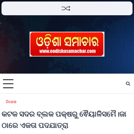
ବିଶେଷ
କଟକ ସଦର ବ୍ଲକ ପକ୍ଷରୁ ଵୈୟାଳିସମୈ।ଜା
ଠାରେ ଏକତା ପଦଯାତ୍ରା