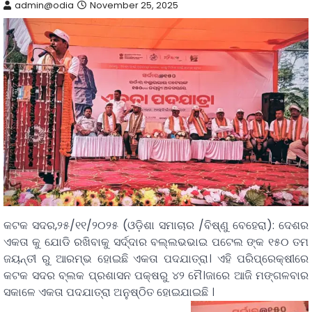
admin@odia
November 25, 2025
କଟକ ସଦର,୨୫/୧୧/୨୦୨୫ (ଓଡ଼ିଶା ସମାଚାର /ବିଷ୍ଣୁ ବେହେରା): ଦେଶର
ଏକତା କୁ ଯୋଡି ରଖିବାକୁ ସର୍ଦ୍ଦାର ବଲ୍ଲଭଭାଇ ପଟେଲ ଙ୍କ ୧୫୦ ତମ
ଜୟନ୍ତୀ ରୁ ଆରମ୍ଭ ହୋଇଛି ଏକତା ପଦଯାତ୍ରା। ଏହି ପରିପ୍ରେକ୍ଷୀରେ
କଟକ ସଦର ବ୍ଲକ ପ୍ରଶାସନ ପକ୍ଷରୁ ୪୨ ମୈ।ଜାରେ ଆଜି ମଙ୍ଗଳବାର
ସକାଳେ ଏକତା ପଦଯାତ୍ରା ଅନୁଷ୍ଠିତ ହୋଇଯାଇଛି ।