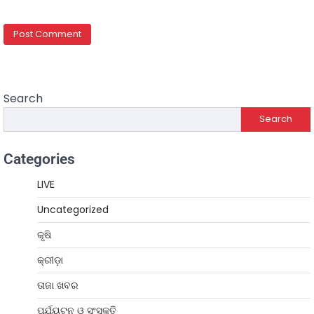
Search
Search
Categories
LIVE
Uncategorized
କୃଷି
କ୍ରୀଡ଼ା
ତାଜା ଖବର
ପର୍ଯ୍ୟଟନ ଓ ସଂସ୍କୃତି