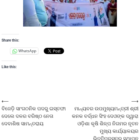
Share this:
WhatsApp
Like this:
⟵
⟶
ବିଜେଡ଼ି ସାଂଗଠନିକ ପଦରୁ ଇସ୍ତଫା
ମାନ୍ୟବର ଉପମୁଖ୍ୟମନ୍ତ୍ରୀ ଶ୍ରୀ
ଦେଲେ ଦଳର ବରିଷ୍ଠ ନେତା
କନକ ବର୍ଦ୍ଧନ ସିଂହ ଦେଓଙ୍କ ଦ୍ୱାରା
ଦେବାଶିଷ ସାମନ୍ତରାୟ
ଓଡ଼ିଶା କୃଷି ଶିଳ୍ପ ନିଗମର ନୂତନ
ମୁଖ୍ୟ କାର୍ଯ୍ୟାଳୟର
ଭିତ୍ତିପ୍ରସ୍ତର ସ୍ଥାପନ