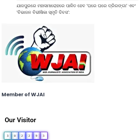
ଯାଜପୁରରେ ମହାସମାରୋହରେ ପାଳିତ ହେବ ‘ଘରେ ଘରେ ତ୍ରିରଙ୍ଗା’ ଏବଂ
‘ବିଭାଜନ ବିଭୀଷିକା ସ୍ମୃତି ଦିବସ’:
Member of WJAI
Our Visitor
3
0
2
2
9
3