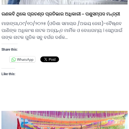
ଗଣକବି ଥିଲେ ପ୍ରଚଣ୍ଡ ପ୍ରତିଭାର ଅଧିକାରୀ – ପଶୁସମ୍ପଦ ମନ୍ତ୍ରୀ
ମାହାଙ୍ଗା,୦୯/୧୦/୨୦୨୫ (ଓଡିଶା ସମାଚାର /ଅଭୟ ଜେନା)-ବୈଷ୍ଣବ
ପାଣିଙ୍କ ଅଧିକାଂଶ ନାଟକ ଅତ୍ୟନ୍ତ ମାର୍ମିକ ଓ ବୋଧଗମ୍ୟ । ସେଥିପାଇଁ
ତାଙ୍କ ନାଟକ ଗୁଡିକ ସବୁ ବର୍ଗର ଦର୍ଶକ…
Share this:
WhatsApp
Like this: