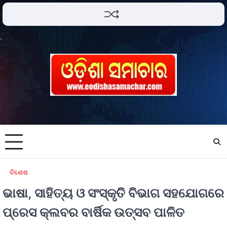
ବିଶେଷ
ଭାଷା, ସାହିତ୍ୟ ଓ ସଂସ୍କୃତି ବିଭାଗ ସହଯୋଗରେ
ପ୍ରେସ କ୍ଲବର ବାର୍ଷିକ ଉତ୍ସବ ପାଳିତ