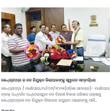
କେନ୍ଦ୍ରାପଡ଼ା ର ନବ ନିଯୁକ୍ତ ଜିଲାପାଳଙ୍କୁ ସ୍ୱାଗତ ସମ୍ବର୍ଦ୍ଧନା
କେନ୍ଦ୍ରାପଡ଼ା / ମାର୍ଶାଘାଇ,୨୪/୦୭/୨୦୨୫(ଓଡ଼ିଶା ସମାଚାର)- ମାର୍ଶାଘାଇ
ବ୍ଲକ୍ ଅନ୍ତର୍ଗତ ଅନ୍ତେଇସ୍ଥିତ ବନ ବିହାରୀ ବିକାଶ ପରିଷଦ ପକ୍ଷରୁ
କେନ୍ଦ୍ରାପଡ଼ାର ନବ ନିଯୁକ୍ତ ଜିଲାପାଳ ରଘୁରାମ ଆୟରଙ୍କୁ ଆଜି…
Share this: