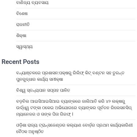
ବାଣିଜ୍ୟ ବ୍ୟବସାୟ
ବିଶେଷ
ରାଜନୀତି
ଶିକ୍ଷା
ସ୍ୱାସ୍ଥ୍ୟ
Recent Posts
ବନ୍ୟାଞ୍ଚଳରେ ପ୍ରଶାସନ:ପକ୍ଷରୁ ରିଲିଫ୍ କିଟ୍ ବଣ୍ଟନ ସହ ତୁରନ୍ତ
ପୁନରୁଦ୍ଧାର କାର୍ଯ୍ୟ ସମୀକ୍ଷା
ବିଶ୍ୱ ସ୍ତନ୍ୟପାନ ସପ୍ତାହ ପାଳିତ
ବଡ଼ବିଲ ଆଇସିଆଇସିଆଇ ବ୍ୟାଙ୍କରେ ଜାଲିଆତି କରି ୪୨ ଲକ୍ଷରୁ
ଉର୍ଦ୍ଧ୍ୱ ଟଙ୍କା ଠକେଇ ଅଭିଯୋଗରେ ବ୍ୟାଙ୍କର ପୂର୍ବତନ ରିଲେସନସିପ୍
ମ୍ୟାନେଜର ଓ ତାଙ୍କ ପିତା ଗିରଫ୍ ।
ଓଡ଼ିଶା ରାଜ୍ୟ ଟ୍ରାନ୍ସଜେଣ୍ଡର କଲ୍ୟାଣ ବୋର୍ଡ଼ର ପ୍ରଥମ କାର୍ଯ୍ୟକାରିଣୀ
ବୈଠକ ଅନୁଷ୍ଠିତ