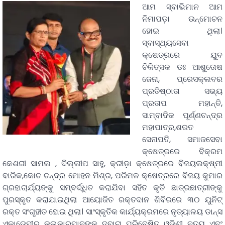
ଆମ ସ୍ବାଭିମାନ ଆମ
ନିମାପଡ଼ା ଉନ୍ମୋଚନ
ହୋଇ ଥିଲା।
ସ୍ବାସ୍ଥ୍ୟସେବା
କ୍ଷେତ୍ରରେ ଯୁବ
ଚିକିତ୍ସକ ଡଃ ଆଶୁତୋଷ
ଜେନା, ପ୍ରେସକ୍ଲବର
ପ୍ରତିଷ୍ଠାତା ସଭ୍ୟ
ପ୍ରତାପ ମହାନ୍ତି,
ସାମ୍ବାଦିକ ପୂର୍ଣ୍ଣଚନ୍ଦ୍ର
ମହାପାତ୍ର,ଶରତ
ସେନାପତି, ସମାଜସେବା
କ୍ଷେତ୍ରରେ ବିକ୍ରମ
କେଶରୀ ସାମଲ , ଦିଲ୍ଲୀପ ସାହୁ, କ୍ରୀଡ଼ା କ୍ଷେତ୍ରରେ ବିଜୟଲକ୍ଷ୍ମୀ
ବାରିକ,କୋଚ ଚନ୍ଦ୍ର ମୋହନ ମିଶ୍ର, ପରିମଳ କ୍ଷେତ୍ରରେ ବିଜୟ କୁମାର
ଗ୍ରହାଚାର୍ଯ୍ୟଙ୍କୁ ସମ୍ବର୍ଦ୍ଧିତ କରାଯିବା ସହିତ କୃତି ଛାତ୍ରଛାତ୍ରୀଙ୍କୁ
ପୁରସ୍କୃତ କରାଯାଇଥିଲା ଆୟୋଜିତ ରକ୍ତଦାନ ଶିବିରରେ ୩୦ ୟୁନିଟ୍
ରକ୍ତ ସଂଗୃହୀତ ହୋଇ ଥିଲା। ସାଂସ୍କୃତିକ କାର୍ଯ୍ୟକ୍ରମରେ ନୃତ୍ୟାଳୟ ଡାନ୍ସ
ଏକାଡେମୀର କଳାକାରମାନଙ୍କ ଦ୍ବାରା ପରିବେଷିତ ଓଡ଼ିଶୀ ନୃତ୍ୟ ଏବଂ