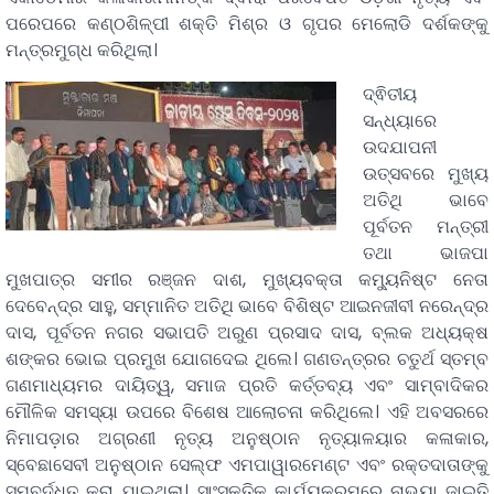
ପରେପରେ କଣ୍ଠଶିଳ୍ପୀ ଶକ୍ତି ମିଶ୍ର ଓ ଗୃପର ମେଲୋଡି ଦର୍ଶକଙ୍କୁ
ମନ୍ତ୍ରମୁଗ୍ଧ କରିଥିଲା।
ଦ୍ଵିତୀୟ
ସନ୍ଧ୍ୟାରେ
ଉଦଯାପନୀ
ଉତ୍ସବରେ ମୁଖ୍ୟ
ଅତିଥି ଭାବେ
ପୂର୍ବତନ ମନ୍ତ୍ରୀ
ତଥା ଭାଜପା
ମୁଖପାତ୍ର ସମୀର ରଞ୍ଜନ ଦାଶ, ମୁଖ୍ୟବକ୍ତା କମ୍ୟୁନିଷ୍ଟ ନେତା
ଦେବେନ୍ଦ୍ର ସାହୁ, ସମ୍ମାନିତ ଅତିଥି ଭାବେ ବିଶିଷ୍ଟ ଆଇନଜୀବୀ ନରେନ୍ଦ୍ର
ଦାସ, ପୂର୍ବତନ ନଗର ସଭାପତି ଅରୁଣ ପ୍ରସାଦ ଦାସ, ବ୍ଲକ ଅଧ୍ୟକ୍ଷ
ଶଙ୍କର ଭୋଇ ପ୍ରମୁଖ ଯୋଗଦେଇ ଥିଲେ। ଗଣତନ୍ତ୍ରର ଚତୁର୍ଥ ସ୍ତମ୍ବ
ଗଣମାଧ୍ୟମର ଦାୟିତ୍ୱ, ସମାଜ ପ୍ରତି କର୍ତ୍ତବ୍ୟ ଏବଂ ସାମ୍ବାଦିକର
ମୌଳିକ ସମସ୍ୟା ଉପରେ ବିଶେଷ ଆଲୋଚନା କରିଥିଲେ। ଏହି ଅବସରରେ
ନିମାପଡ଼ାର ଅଗ୍ରଣୀ ନୃତ୍ୟ ଅନୁଷ୍ଠାନ ନୃତ୍ୟାଳୟାର କଳାକାର,
ସ୍ବେଛାସେବୀ ଅନୁଷ୍ଠାନ ସେଲ୍ଫ ଏମପାୱାରମେଣ୍ଟ ଏବଂ ରକ୍ତଦାତାଙ୍କୁ
ସମ୍ବର୍ଦ୍ଧିତ କରା ଯାଇଥିଲା। ସାଂସ୍କୃତିକ କାର୍ଯ୍ୟକ୍ରମରେ ନାଭ୍ୟା ଜାଇତି