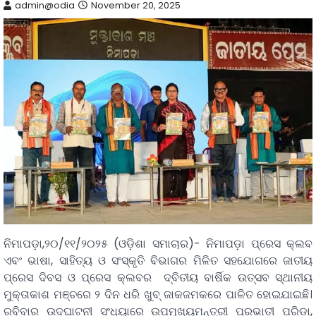
admin@odia
November 20, 2025
ନିମାପଡ଼ା,୨୦/୧୧/୨୦୨୫ (ଓଡ଼ିଶା ସମାଚାର)- ନିମାପଡ଼ା ପ୍ରେସ କ୍ଲବ
ଏବଂ ଭାଷା, ସାହିତ୍ୟ ଓ ସଂସ୍କୃତି ବିଭାଗର ମିଳିତ ସହଯୋଗରେ ଜାତୀୟ
ପ୍ରେସ ଦିବସ ଓ ପ୍ରେସ କ୍ଲବର ଦ୍ବିତୀୟ ବାର୍ଷିକ ଉତ୍ସବ ସ୍ଥାନୀୟ
ମୁକ୍ତାକାଶ ମଞ୍ଚରେ ୨ ଦିନ ଧରି ଖୁବ୍ ଜାକଜମକରେ ପାଳିତ ହୋଇଯାଇଛି।
ରବିବାର ଉଦଘାଟନୀ ସଂଧ୍ୟାରେ ଉପମୁଖ୍ୟମନ୍ତ୍ରୀ ପ୍ରଭାତୀ ପରିଡା,