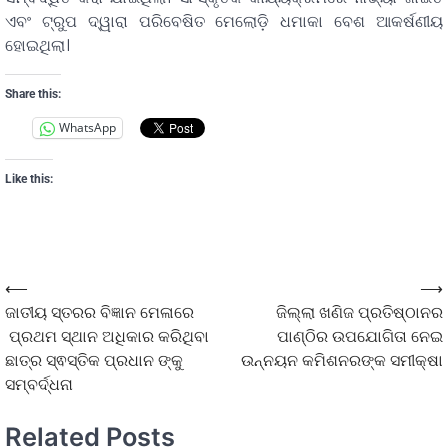
ଏବଂ ଟ୍ରୁପ ଦ୍ୱାରା ପରିବେଷିତ ମେଲୋଡି଼ ଧମାକା ବେଶ ଆକର୍ଷଣୀୟ
ହୋଇଥିଲା।
Share this:
WhatsApp
Like this:
⟵
⟶
ଜାତୀୟ ସ୍ତରର ବିଜ୍ଞାନ ମେଳାରେ
ଜିଲ୍ଲା ଖଣିଜ ପ୍ରତିଷ୍ଠାନର
ପ୍ରଥମ ସ୍ଥାନ ଅଧିକାର କରିଥିବା
ପାଣ୍ଠିର ଉପଯୋଗିତା ନେଇ
ଛାତ୍ର ସ୍ଵସ୍ତିକ ପ୍ରଧାନ ଙ୍କୁ
ଉନ୍ନୟନ କମିଶନରଙ୍କ ସମୀକ୍ଷା
ସମ୍ବର୍ଦ୍ଧନା
Related Posts