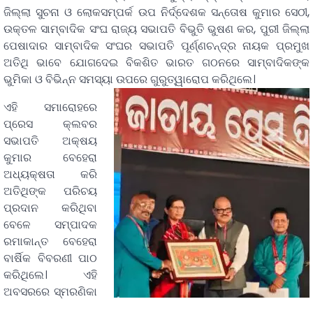
ଜିଲ୍ଲା ସୁଚନା ଓ ଲୋକସମ୍ପର୍କ ଉପ ନିର୍ଦ୍ଦେଶକ ସନ୍ତୋଷ କୁମାର ସେଠୀ,
ଉକ୍ତଳ ସାମ୍ବାଦିକ ସଂଘ ରାଜ୍ୟ ସଭାପତି ବିଭୁତି ଭୁଷଣ କର, ପୁରୀ ଜିଲ୍ଲା
ପେଷାଦାର ସାମ୍ବାଦିକ ସଂଘର ସଭାପତି ପୂର୍ଣ୍ଣଚନ୍ଦ୍ର ନାୟକ ପ୍ରମୁଖ
ଅତିଥି ଭାବେ ଯୋଗଦେଇ ବିକଶିତ ଭାରତ ଗଠନରେ ସାମ୍ବାଦିକଙ୍କ
ଭୁମିକା ଓ ବିଭିନ୍ନ ସମସ୍ୟା ଉପରେ ଗୁରୁତ୍ୱାରୋପ କରିଥିଲେ।
ଏହି ସମାରୋହରେ
ପ୍ରେସ କ୍ଲବର
ସଭାପତି ଅକ୍ଷୟ
କୁମାର ବେହେରା
ଅଧ୍ୟକ୍ଷତା କରି
ଅତିଥିଙ୍କ ପରିଚୟ
ପ୍ରଦାନ କରିଥିବା
ବେଳେ ସମ୍ପାଦକ
ରମାକାନ୍ତ ବେହେରା
ବାର୍ଷିକ ବିବରଣୀ ପାଠ
କରିଥିଲେ। ଏହି
ଅବସରରେ ସ୍ମରଣିକା