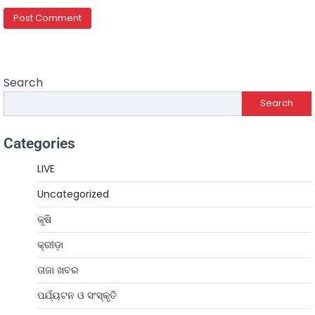
Search
Search
Categories
LIVE
Uncategorized
କୃଷି
କ୍ରୀଡ଼ା
ତାଜା ଖବର
ପର୍ଯ୍ୟଟନ ଓ ସଂସ୍କୃତି