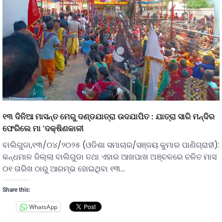
୧୩ ଦିନିଆ ମାସନ୍ତ ମେରୁ ଦଣ୍ଡଯାତ୍ରା ଉଦଯାପିତ : ଯାତ୍ରା ସାରି ମନ୍ଦିର
ଫେରିଲେ ମା ‘ଦକ୍ଷିଣକାଳୀ
ବାଲିଗୁଡା,୧୩/୦୪/୨୦୨୫ (ଓଡିଶା ସମାଚାର/ସଞ୍ଜୟ କୁମାର ପାଣିଗ୍ରାହୀ):
କନ୍ଧମାଳ ଜିଲ୍ଲା ବାଲିଗୁଡା ତଥା ଏହାର ଆଖପାଖ ଅଞ୍ଚଳରେ ଚଳିତ ମାସ
୦୧ ତାରିଖ ଠାରୁ ଆରମ୍ଭ ହୋଇଥିବା ୧୩…
Share this:
WhatsApp