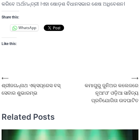
କରିବେ ଅର୍ଥମନ୍ତ୍ରୀ ।ଏହା ଷୋଡ଼ଶ ବିଧାନସଭାର ଶେଷ ଅଧିବେଶନ।
Share this:
WhatsApp
Like this:
⟵
⟶
ଶ୍ରୀଜଗନ୍ନାଥ ଏକ୍ସପ୍ରେସ ବସ୍
କମାଗୁରୁ ଜୁନିଅର କଲେଜରେ
ସେବାର ଶୁଭାରମ୍ଭ
ନୂଆ’ଓ’ ଓଡ଼ିଆ ସାହିତ୍ୟ
ପ୍ରତିଯୋଗିତା ଉଦଘାଟିତ
Related Posts