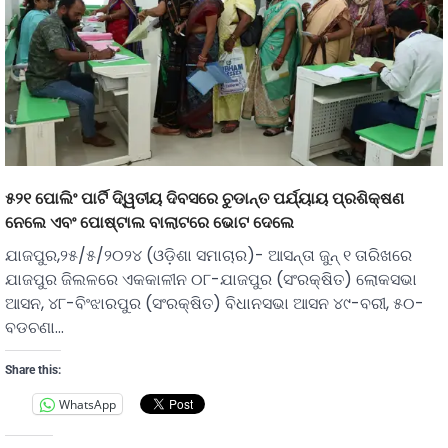
୫୨୧ ପୋଲିଂ ପାର୍ଟି ଦି୍ୱତୀୟ ଦିବସରେ ଚୁଡାନ୍ତ ପର୍ଯ୍ୟାୟ ପ୍ରଶିକ୍ଷଣ
ନେଲେ ଏବଂ ପୋଷ୍ଟାଲ ବାଲାଟରେ ଭୋଟ ଦେଲେ
ଯାଜପୁର,୨୫/୫/୨୦୨୪ (ଓଡ଼ିଶା ସମାଚାର)- ଆସନ୍ତା ଜୁନ୍ ୧ ତାରିଖରେ
ଯାଜପୁର ଜିଲଳରେ ଏକକାଳୀନ ୦୮-ଯାଜପୁର (ସଂରକ୍ଷିତ) ଲୋକସଭା
ଆସନ, ୪୮-ବିଂଝାରପୁର (ସଂରକ୍ଷିତ) ବିଧାନସଭା ଆସନ ୪୯-ବରୀ, ୫୦-
ବଡଚଣା…
Share this:
WhatsApp