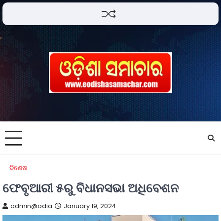
ବିଶେଷ
ଫେବୃଆରୀ ୫ରୁ ବିଧାନସଭା ଅଧିବେଶନ
admin@odia
January 19, 2024