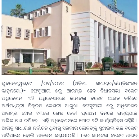
ଭୁବନେଶ୍ୱର,୧୯ /୦୧/୨୦୨୪ (ଓଡ଼ିଶା ସମାଚାର/ଦୀପ୍ତିରଂଜନ
କାନୁନଗୋ)- ଫେବୃଆରୀ ୫ରୁ ଆରମ୍ଭ ହେବ ବିଧାନସଭା ବଜେଟ
ଅଧିବେଶନ। ଏହି ଅଧିବେଶନରେ କାମଚଳା ବଜେଟ ଆଗତ କରିବେ
ଅର୍ଥମନ୍ତ୍ରୀ ବିକ୍ରମ କେଶରୀ ଆରୁଖ। ଫେବୃଆରୀ ୫ରୁ ଅଧିବେଶନ
ଆରମ୍ଭ ହୋଇ ୧୩ରେ ଶେଷ ହେବ। ପ୍ରଥମ ଦିନରେ ରାଜ୍ୟପାଳ
ଅଭିଭାଷଣ ରଖିବେ । ଏହି ଅଧିବେଶନରେ ମୋଟ ୭ଟି କାର୍ଯ୍ୟଦିବସ ରହିଛି ।
ଆଗକୁ ସାଧାରଣ ନିର୍ବାଚନ ଥିବାରୁ ସରକାର ଲୋକଙ୍କୁ ସୁହାଇଲା ଭଳି ବଜେଟ
ଆସିପାରେ ବୋଲି ଆକଳନ କରାଯାଉଛି । ୮ରେ କାମଚଳା ବଜେଟ ଆଗତ