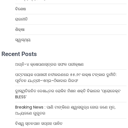
ବିଶେଷ
ରାଜନୀତି
ଶିକ୍ଷା
ସ୍ୱାସ୍ଥ୍ୟ
Recent Posts
ଅଗ୍ନି-୪ କ୍ଷେପଣାସ୍ତ୍ରର ସଫଳ ପରୀକ୍ଷଣ
ପଟ୍ଟନାୟକ ପୋଖରୀ ନବୀକରଣରେ ୫୫.୬୯ ଲକ୍ଷ ଟଙ୍କାର ଦୁର୍ନୀତି:
ପୂର୍ବତନ ଯନ୍ତ୍ରୀ-ଏମ୍‌ଇ-ଠିକାଦାର ଗିରଫ
ଦୁଃସ୍ଥିତିଜନିତ ଦେଶାନ୍ତର ରୋକିବ ମିଶନ ଶକ୍ତି ବିଭାଗର ‘ପ୍ରୋଜେକ୍ଟ
BLESS’
Breaking News : ପାଣି ଟାଙ୍କିରେ ଶ୍ୱାସରୁଦ୍ଧ ହୋଇ ଜଣେ ମୃତ,
ଅନ୍ୟଜଣେ ଗୁରୁତର
ବିଶ୍ୱ ସ୍ତନପାନ ସପ୍ତାହ ପାଳିତ