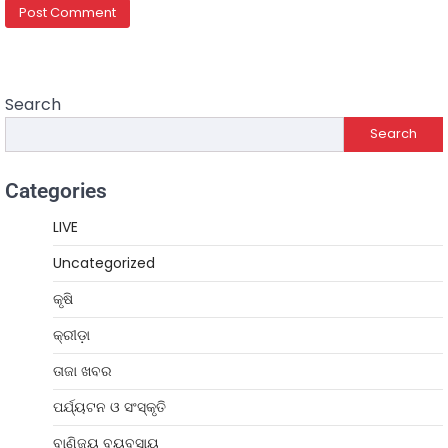
Search
Search
Categories
LIVE
Uncategorized
କୃଷି
କ୍ରୀଡ଼ା
ତାଜା ଖବର
ପର୍ଯ୍ୟଟନ ଓ ସଂସ୍କୃତି
ବାଣିଜ୍ୟ ବ୍ୟବସାୟ