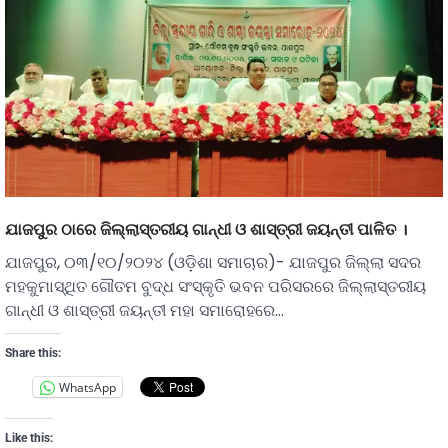
ଯାଜପୁର ଠାରେ ଜିଲ୍ଲାସ୍ତରୀୟ ଗାନ୍ଧୀ ଓ ଶାସ୍ତ୍ରୀ ଜୟନ୍ତୀ ପାଳିତ ।
ଯାଜପୁର, ୦୩/୧୦/୨୦୨୪ (ଓଡ଼ିଶା ସମାଚାର)- ଯାଜପୁର ଜିଲ୍ଲା ସଦର
ମହକୁମାସ୍ଥିତ ଗୌତମ ବୁଦ୍ଧ ସଂସ୍କୃତି ଭବନ ପରିସରରେ ଜିଲ୍ଲାସ୍ତରୀୟ
ଗାନ୍ଧୀ ଓ ଶାସ୍ତ୍ରୀ ଜୟନ୍ତୀ ମହା ସମାରୋହରେ…
Share this:
WhatsApp
Like this: