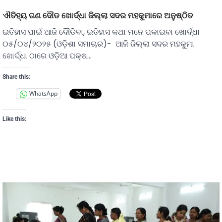
ଐତିହ୍ୟ ଗଣ ଦୌଡ ଖୋର୍ଦ୍ଧା ଜିଲ୍ଲା ସଦର ମହକୁମାରେ ଅନୁଷ୍ଠିତ
ଇତିହାସ ପାଇଁ ଆଜି ଦୌଡିବା, ଇତିହାସ କଥା ମନେ ପକାଇବା ଖୋର୍ଦ୍ଧା
୦୫/୦୪/୨୦୨୫ (ଓଡ଼ିଶା ସମାଚାର)- ଆଜି ଜିଲ୍ଲା ସଦର ମହକୁମା
ଖୋର୍ଦ୍ଧା ଠାରେ ଓଡ଼ିଆ ପକ୍ଷ…
Share this:
WhatsApp
Like this: