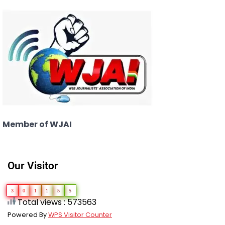
Member of WJAI
Our Visitor
3
0
1
1
5
5
Total views : 573563
Powered By
WPS Visitor Counter