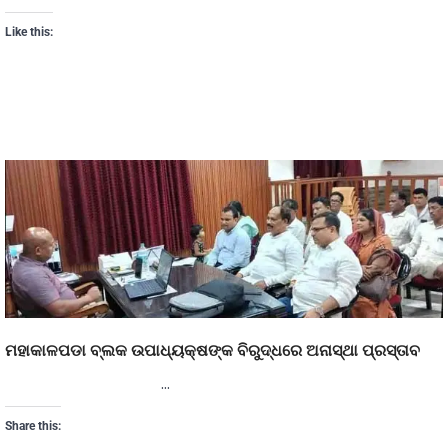
Like this:
ମହାକାଳପଡା ବ୍ଲକ ଉପାଧ୍ୟକ୍ଷଙ୍କ ବିରୁଦ୍ଧରେ ଅନାସ୍ଥା ପ୍ରସ୍ତାବ
…
Share this: