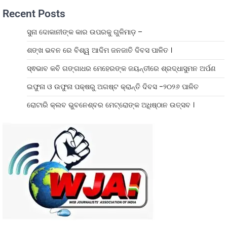
Recent Posts
ସୁନା ଦୋକାନୀଙ୍କ କାର ଉପରକୁ ଗୁଳିମାଡ଼ –
ଶଙ୍ଖ ଭବନ ରେ ବିଶ୍ୱ ଆଦିମ ଜନଜାତି ଦିବସ ପାଳିତ ।
ସ୍ଵଭାବ କବି ଗଙ୍ଗାଧର ମେହେରଙ୍କ ଜୟନ୍ତୀରେ ଶ୍ରଦ୍ଧାସୁମନ ଅର୍ପଣ
ଇଫୁନା ଓ ଉଫୁନା ପକ୍ଷରୁ ଅଗଷ୍ଟ କ୍ରାନ୍ତି ଦିବସ -୨୦୨୬ ପାଳିତ
ରୋଟାରି କ୍ଲବ ଭୁବନେଶ୍ବର ମେଟ୍ରୋଙ୍କ ଅଧିଷ୍ଠାନ ଉତ୍ସବ ।