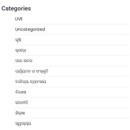
Categories
LIVE
Uncategorized
କୃଷି
କ୍ରୀଡ଼ା
ତାଜା ଖବର
ପର୍ଯ୍ୟଟନ ଓ ସଂସ୍କୃତି
ବାଣିଜ୍ୟ ବ୍ୟବସାୟ
ବିଶେଷ
ରାଜନୀତି
ଶିକ୍ଷା
ସ୍ୱାସ୍ଥ୍ୟ