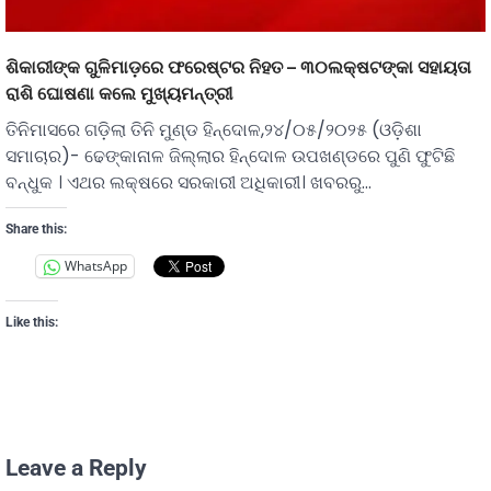
ଶିକାରୀଙ୍କ ଗୁଳିମାଡ଼ରେ ଫରେଷ୍ଟର ନିହତ – ୩୦ଲକ୍ଷଟଙ୍କା ସହାୟତା
ରାଶି ଘୋଷଣା କଲେ ମୁଖ୍ୟମନ୍ତ୍ରୀ
ତିନିମାସରେ ଗଡ଼ିଲା ତିନି ମୁଣ୍ଡ ହିନ୍ଦୋଳ,୨୪/୦୫/୨୦୨୫ (ଓଡ଼ିଶା
ସମାଚାର)- ଢେଙ୍କାନାଳ ଜିଲ୍ଲାର ହିନ୍ଦୋଳ ଉପଖଣ୍ଡରେ ପୁଣି ଫୁଟିଛି
ବନ୍ଧୁକ । ଏଥର ଲକ୍ଷରେ ସରକାରୀ ଅଧିକାରୀ। ଖବରରୁ…
Share this:
WhatsApp
Like this:
Leave a Reply