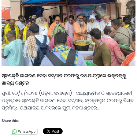
ସ୍ବଶକ୍ତି ଜାଗରଣ ସେବା ସସ୍ଥାନ ତରଫରୁ ରଥଯାତ୍ରାରେ ଭକ୍ତଙ୍କୁ
ଖାଦ୍ୟ ବଣ୍ଟନ
ପୁରୀ, ୧୦/୭/୨୦୨୪ (ଓଡ଼ିଶା ସମାଚାର)- ଆଧ୍ୟାତ୍ମିକ ଓ ସ୍ବେଚ୍ଛାସେବୀ
ଅନୁଷ୍ଠାନ ସ୍ବଶକ୍ତି ଜାଗରଣ ସେବା ସସ୍ଥାନ, ବ୍ରହ୍ମପୁର ତରଫରୁ ବିଶ୍ବ
ପ୍ରସିଦ୍ଧ ରଥଯାତ୍ରା ଅବସରରେ ପୁରୀ ବଡଦାଣ୍ଡରେ…
Share this:
WhatsApp