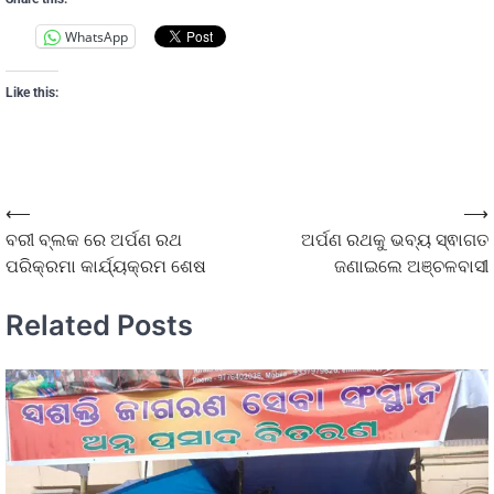
WhatsApp
Like this:
⟵
⟶
ବରୀ ବ୍ଲକ ରେ ଅର୍ପଣ ରଥ
ଅର୍ପଣ ରଥକୁ ଭବ୍ୟ ସ୍ଵାଗତ
ପରିକ୍ରମା କାର୍ଯ୍ୟକ୍ରମ ଶେଷ
ଜଣାଇଲେ ଅଞ୍ଚଳବାସୀ
Related Posts