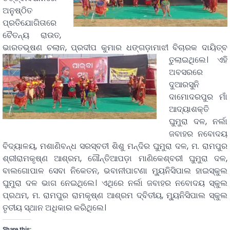
ଅନୁଷ୍ଠିତ
ପ୍ରତିଯୋଗିତାରେ
ଚୈତନ୍ୟ ରାଉତ,
ଭାରତଭୂଷଣ ଚଲାନ,
ପ୍ରଦୀପ କୁମାର ଧଙ୍ଗଡ଼ାମାଝୀ ବିଚାରକ ଦାୟିତ୍ବ
ତୁଲାଇଥିଲେ। ଏହି
ଅବସରରେ
ଦୁଆରସୁନି
ଦାମୋଦରପୁର ମାଁ
ଆଦ୍ୟାଶକ୍ତି
ଘୁମୁରା ଦଳ, ନର୍ଲା
ଜବାହର ନବୋଦୟ
ବିଦ୍ୟାଳୟ, ମଶାଣିବନ୍ଧ ସରସ୍ବତୀ ଶିଶୁ ମନ୍ଦିର ଘୁମୁରା ଦଳ, ମ. ରାମପୁର
ଶ୍ରୀରାମକୃଷ୍ଣ ଆଶ୍ରମ, ଗୌନ୍ତିଆପଡ଼ା ମାଣିକେଶ୍ବରୀ ଘୁମୁରା ଦଳ,
ବାଲଗୋପାଳ ସେବା ନିକେତନ, ଭବାନୀପାଟଣା ମ୍ୟୁନିସିପାଲ ହାଇସ୍କୁଲ
ଘୁମୁରା ଦଳ ଭାଗ ନେଇଥିଲେ। ଏଥିରେ ନର୍ଲା ଜବାହର ନବୋଦୟ ସ୍କୁଲ
ପ୍ରଥମ, ମ. ରାମପୁର ରାମକୃଷ୍ଣ ଆଶ୍ରମ ଦ୍ବିତୀୟ, ମ୍ୟୁନିସିପାଲ ସ୍କୁଲ
ତୃତୀୟ ସ୍ଥାନ ଅଧିକାର କରିଥିଲେ।
Share this: