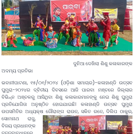
ଦୁନିଆ ଦେଖିଲା ଶିଶୁ କଳାକାରଙ୍କ
ଅଦମ୍ୟ ପ୍ରତିଭା
ଭବାନୀପାଟଣା, ୧୫/୦୧/୨୦୨୪ (ଓଡ଼ିଶା ସମାଚାର)-କଳାହାଣ୍ଡି ଉତ୍ସବ
ଘୁମୁରା-୨୦୨୪ର ଦ୍ବିତୀୟ ଦିବସରେ ଆଜି ପାରବା ମଞ୍ଚରେ ଜିଲ୍ଲାର
ବିଭିନ୍ନ ଅଞ୍ଚଳରୁ ଆସିଥିବା ଶିଶୁ କଳାକାରମାନଙ୍କୁ ନେଇ ଶିଶୁ ଘୁମୁରା
ପ୍ରତିଯୋଗିତା ଅନୁଷ୍ଠିତ ହୋଇଯାଇଛି। କଳାହାଣ୍ଡି ଉତ୍ସବ ଘୁମୁରା
ଉପସମିତିର ଅଧ୍ୟକ୍ଷ ଗୌରାଙ୍ଗ ରାଉତ, ସକିତ ରତେ, ଦିଲିପ ଠାକୁର,
ସୋମନାଥ ରାଜୁ,
ବିଜୟ ପ୍ରଧାନଙ୍କ
ତତ୍ତ୍ବାବଧାନରେ