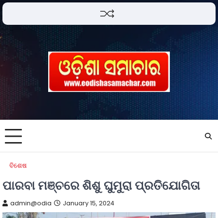
ବିଶେଷ
ପାରବା ମଞ୍ଚରେ ଶିଶୁ ଘୁମୁରା ପ୍ରତିଯୋଗିତା
admin@odia
January 15, 2024