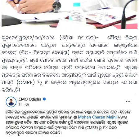
ଭୁବନେଶ୍ୱର,୨୧/୦୯/୨୦୨୫ (ଓଡ଼ିଶା ସମାଚାର)- ବୌଦ୍ଧ ଜିଲ୍ଲା
ପୁରୁଣାକଟକଠାରେ ଘଟିଥିବା ଅଗ୍ନିକାଣ୍ଡ ଘଟଣାରେ ଲକ୍ଷ୍ମୀଧର
ବେହେରା (ପିତା- ତିରୋସ୍ତ ବେହେରା) ଙ୍କର ପ୍ରାଣହାନି ସମ୍ପର୍କରେ ଜାଣି
ମୁଖ୍ୟମନ୍ତ୍ରୀ ଶ୍ରୀ ମୋହନ ଚରଣ ମାଝୀ ଗଭୀର ଶୋକ ପ୍ରକାଶ କରିବା
ସହ ତାଙ୍କ ପରିବାର ବର୍ଗଙ୍କ ପ୍ରତି ସମବେଦନା ଜଣାଇଛନ୍ତି। ଏଥିସହ
ମୃତକଙ୍କ ପରିବାରର ନିକଟତମ ଆତ୍ମୀୟଙ୍କ ପାଇଁ ମୁଖ୍ୟମନ୍ତ୍ରୀ ରିଲିଫ
ପାଣ୍ଠି (CMRF) ରୁ ₹୪ ଲକ୍ଷର ଅନୁକମ୍ପାମୂଳକ ସହାୟତା ଘୋଷଣା
କରିଛନ୍ତି।