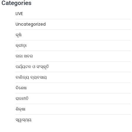
Categories
LIVE
Uncategorized
କୃଷି
କ୍ରୀଡ଼ା
ତାଜା ଖବର
ପର୍ଯ୍ୟଟନ ଓ ସଂସ୍କୃତି
ବାଣିଜ୍ୟ ବ୍ୟବସାୟ
ବିଶେଷ
ରାଜନୀତି
ଶିକ୍ଷା
ସ୍ୱାସ୍ଥ୍ୟ