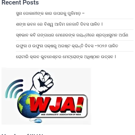
Recent Posts
ସୁନା ଦୋକାନୀଙ୍କ କାର ଉପରକୁ ଗୁଳିମାଡ଼ –
ଶଙ୍ଖ ଭବନ ରେ ବିଶ୍ୱ ଆଦିମ ଜନଜାତି ଦିବସ ପାଳିତ ।
ସ୍ଵଭାବ କବି ଗଙ୍ଗାଧର ମେହେରଙ୍କ ଜୟନ୍ତୀରେ ଶ୍ରଦ୍ଧାସୁମନ ଅର୍ପଣ
ଇଫୁନା ଓ ଉଫୁନା ପକ୍ଷରୁ ଅଗଷ୍ଟ କ୍ରାନ୍ତି ଦିବସ -୨୦୨୬ ପାଳିତ
ରୋଟାରି କ୍ଲବ ଭୁବନେଶ୍ବର ମେଟ୍ରୋଙ୍କ ଅଧିଷ୍ଠାନ ଉତ୍ସବ ।