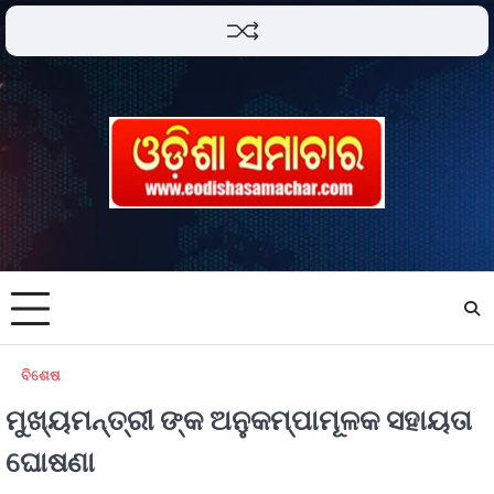
ବିଶେଷ
ମୁଖ୍ୟମନ୍ତ୍ରୀ ଙ୍କ ଅନୁକମ୍ପାମୂଳକ ସହାୟତା
ଘୋଷଣା