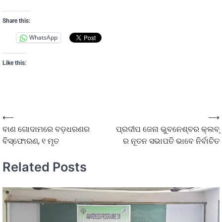
Share this:
WhatsApp
Like this:
⟵
⟶
ବାଣ ଗୋଦାମରେ ବଡ଼ଧରଣର
ପ୍ରଦୀପ ଜେନା ଭୁବନେଶ୍ବର କ୍ଲବ୍
ବିସ୍ଫୋରଣ, ୧ ମୃତ
ର ନୂତନ ସଭାପତି ଭାବେ ନିର୍ବାଚିତ
Related Posts