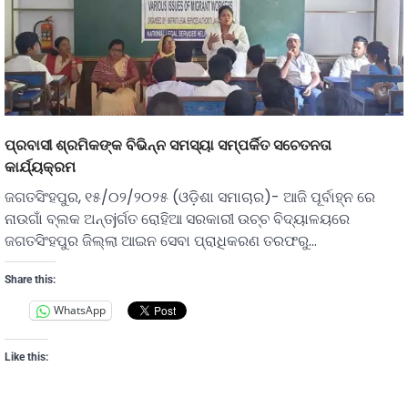
ପ୍ରବାସୀ ଶ୍ରମିକଙ୍କ ବିଭିନ୍ନ ସମସ୍ୟା ସମ୍ପର୍କିତ ସଚେତନତା
କାର୍ଯ୍ୟକ୍ରମ
ଜଗତସିଂହପୁର, ୧୫/୦୨/୨୦୨୫ (ଓଡ଼ିଶା ସମାଚାର)- ଆଜି ପୂର୍ବାହ୍ନ ରେ
ନାଉଗାଁ ବ୍ଲକ ଅନ୍ତjର୍ଗତ ରୋହିଆ ସରକାରୀ ଉଚ୍ଚ ବିଦ୍ୟାଳୟରେ
ଜଗତସିଂହପୁର ଜିଲ୍ଲା ଆଇନ ସେବା ପ୍ରାଧିକରଣ ତରଫରୁ…
Share this:
WhatsApp
Like this: