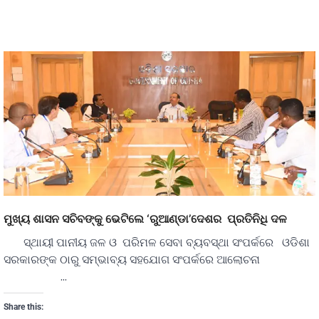
ମୁଖ୍ୟ ଶାସନ ସଚିବଙ୍କୁ ଭେଟିଲେ ‘ରୁଆଣ୍ଡା’ଦେଶର ପ୍ରତିନିଧି ଦଳ
ସ୍ଥାୟୀ ପାନୀୟ ଜଳ ଓ ପରିମଳ ସେବା ବ୍ୟବସ୍ଥା ସଂପର୍କରେ ଓଡିଶା
ସରକାରଙ୍କ ଠାରୁ ସମ୍ଭାବ୍ୟ ସହଯୋଗ ସଂପର୍କରେ ଆଲୋଚନା
…
Share this: