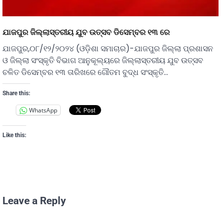
ଯାଜପୁର ଜିଲ୍ଲାସ୍ତରୀୟ ଯୁବ ଉତ୍ସବ ଡିସେମ୍ବର ୧୩ ରେ
ଯାଜପୁର,୦୮/୧୨/୨୦୨୪ (ଓଡ଼ିଶା ସମାଚାର)-ଯାଜପୁର ଜିଲ୍ଲା ପ୍ରଶାସନ
ଓ ଜିଲ୍ଲା ସଂସ୍କୃତି ବିଭାଗ ଆନୁକୂଲ୍ୟରେ ଜିଲ୍ଲାସ୍ତରୀୟ ଯୁବ ଉତ୍ସବ
ଚଳିତ ଡିସେମ୍ବର ୧୩ ତାରିଖରେ ଗୌତମ ବୁଦ୍ଧ ସଂସ୍କୃତି…
Share this:
WhatsApp
Like this:
Leave a Reply