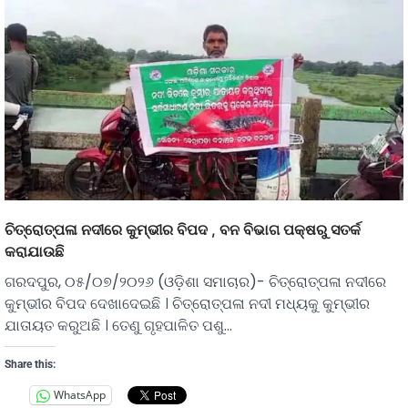
ଚିତ୍ରୋତ୍ପଳା ନଦୀରେ କୁମ୍ଭୀର ବିପଦ , ବନ ବିଭାଗ ପକ୍ଷରୁ ସତର୍କ
କରାଯାଉଛି
ଗରଦପୁର, ୦୫/୦୭/୨୦୨୬ (ଓଡ଼ିଶା ସମାଚାର)- ଚିତ୍ରୋତ୍ପଳା ନଦୀରେ
କୁମ୍ଭୀର ବିପଦ ଦେଖାଦେଇଛି । ଚିତ୍ରୋତ୍ପଳା ନଦୀ ମଧ୍ୟକୁ କୁମ୍ଭୀର
ଯାତାୟତ କରୁଅଛି । ତେଣୁ ଗୃହପାଳିତ ପଶୁ…
Share this:
WhatsApp