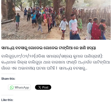
ସାମାନ୍ୟ ବଚସାରୁ ଗୋଡେଇ ଗୋଡେଇ ଟାଙ୍ଗିଆ ରେ ହାଣି ହତ୍ୟା
ବାଲିଗୁଡ଼ା,୧୯/୦୨/୨୬(ଓଡିଶା ସମାଚାର/ସଞ୍ଜୟ କୁମାର ପାଣିଗ୍ରାହୀ):
କନ୍ଧମାଳ ଜିଲ୍ଲା ବାଲିଗୁଡ଼ା ଥାନା ବାରଖମା ଫାଣ୍ଡି ଅନ୍ତର୍ଗତ ଗାଟିଙ୍ଗିଆ
ଗାଁରେ ଏକ ଅଭାବନୀୟ ଘଟଣା ଘଟିଛି l ସାମାନ୍ୟ ବଚସାରୁ…
Share this:
WhatsApp
Like this: