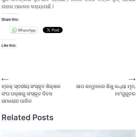
ତାହାର ଆକଳନ କରାଯାଉଛି ।
Share this:
WhatsApp
Like this:
⟵
⟶
ବ୍ଲକ୍ ସ୍ତରୀୟ ସଂସ୍କୃତ ଶିକ୍ଷକ
ସାପ କାମୁଡାରେ ଶିଶୁ କନ୍ୟା ମୃତ,
ସଂଘ ପକ୍ଷରୁ ସଂସ୍କୃତ ଦିବସ
ମା’ଗୁରୁତର
ସମାରୋହ ପାଳିତ
Related Posts