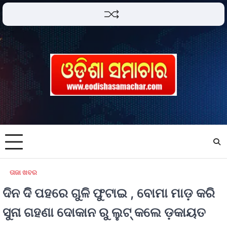
ତାଜା ଖବର
ଦିନ ଦିି ପହରେ ଗୁଳି ଫୁଟାଇ , ବୋମା ମାଡ଼ କରି
ସୁନା ଗହଣା ଦୋକାନ ରୁ ଲୁଟ୍ କଲେ ଡ଼କାୟତ