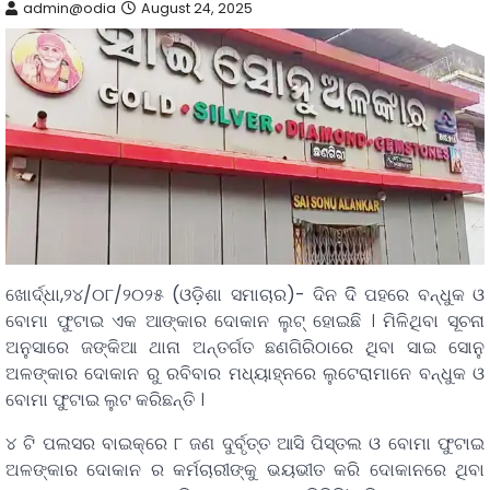
admin@odia
August 24, 2025
ଖୋର୍ଦ୍ଧା,୨୪/୦୮/୨୦୨୫ (ଓଡ଼ିଶା ସମାଚାର)- ଦିନ ଦିି ପହରେ ବନ୍ଧୁକ ଓ
ବୋମା ଫୁଟାଇ ଏକ ଆଙ୍କାର ଦୋକାନ ଲୁଟ୍ ହୋଇଛି । ମିଳିଥିବା ସୂଚନା
ଅନୁସାରେ ଜଙ୍କିଆ ଥାନା ଅନ୍ତର୍ଗତ ଛଣଗିରିଠାରେ ଥିବା ସାଇ ସୋନୁ
ଅଳଙ୍କାର ଦୋକାନ ରୁ ରବିବାର ମଧ୍ୟାହ୍ନରେ ଲୁଟେରାମାନେ ବନ୍ଧୁକ ଓ
ବୋମା ଫୁଟାଇ ଲୁଟ କରିଛନ୍ତି ।
୪ ଟି ପଲସର ବାଇକ୍‌ରେ ୮ ଜଣ ଦୁର୍ବୃତ୍ତ ଆସି ପିସ୍ତଲ ଓ ବୋମା ଫୁଟାଇ
ଅଳଙ୍କାର ଦୋକାନ ର କର୍ମଚାରୀଙ୍କୁ ଭୟଭୀତ କରି ଦୋକାନରେ ଥିବା