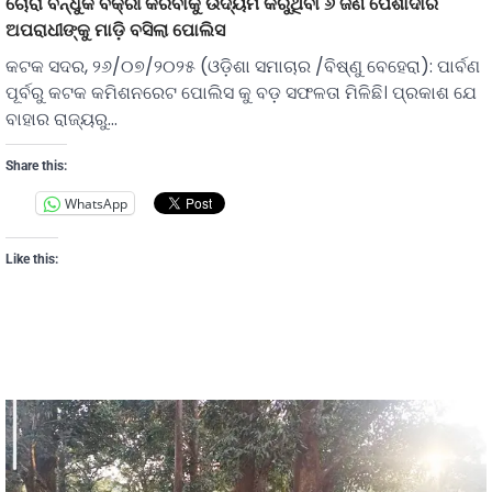
ଚୋରା ବନ୍ଧୁକ ବିକ୍ରୀ କରିବାକୁ ଉଦ୍ୟମ କରୁଥିବା ୬ ଜଣ ପେଶାଦାର
ଅପରାଧୀଙ୍କୁ ମାଡ଼ି ବସିଲା ପୋଲିସ
କଟକ ସଦର, ୨୬/୦୭/୨୦୨୫ (ଓଡ଼ିଶା ସମାଚାର /ବିଷ୍ଣୁ ବେହେରା): ପାର୍ବଣ
ପୂର୍ବରୁ କଟକ କମିଶନରେଟ ପୋଲିସ କୁ ବଡ଼ ସଫଳତା ମିଳିଛି। ପ୍ରକାଶ ଯେ
ବାହାର ରାଜ୍ୟରୁ…
Share this:
WhatsApp
Like this: