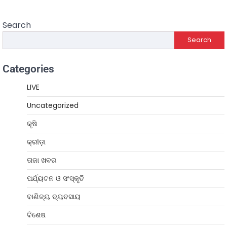
Search
Search
Categories
LIVE
Uncategorized
କୃଷି
କ୍ରୀଡ଼ା
ତାଜା ଖବର
ପର୍ଯ୍ୟଟନ ଓ ସଂସ୍କୃତି
ବାଣିଜ୍ୟ ବ୍ୟବସାୟ
ବିଶେଷ