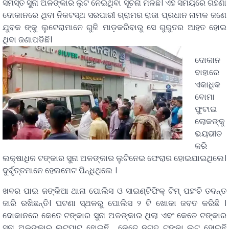
ସମସ୍ତ ସୁନା ଅଳଙ୍କାର ଲୁଟି ନେଇଥିବା ସୂଚନା ମିଳିଛି। ଏହି ସମୟରେ ଗହଣା
ଦୋକାନରେ ଥିବା ନିକଟସ୍ଥ ସରପାରୀ ଗ୍ରାମର ରାଜା ପ୍ରଧାନ ନାମକ ଜଣେ
ଯୁବକ ଙ୍କୁ ଲୁଟେରାମାନେ ଗୁଳି ମାଡ଼କରିବାରୁ ସେ ଗୁରୁତର ଆହତ ହୋଇ
ଥିବା ଜଣାପଡିଛି।
ଦୋକାନ
ବାହାରେ
ଏକାଧିକ
ବୋମା
ଫୁଟାଇ
ଲୋକଙ୍କୁ
ଭୟଭୀତ
କରି
ଲକ୍ଷାଧିକ ଟଙ୍କାର ସୁନା ଅଳଙ୍କାର ଲୁଟିନେଇ ଫେରାର ହୋଇଯାଇଥିଲେ।
ଦୁର୍ବୃତ୍ତମାନେ ହେଲମେଟ ପିନ୍ଧିଥିଲେ ।
ଖବର ପାଇ ଜଙ୍କିଆ ଥାନା ପୋଲିସ ଓ ସାଇଣ୍ଟିଫିକ୍ ଟିମ୍ ପହଂଚି ତଦନ୍ତ
ଜାରି ରଖିଛନ୍ତି। ଘଟଣା ସ୍ଥଳରୁ ପୋଲିସ ୨ ଟି ଖୋକା ଜବତ କରିଛି ।
ଦୋକାନରେ କେତେ ଟଙ୍କାର ସୁନା ଅଳଙ୍କାର ଥିଲା ଏବଂ କେତେ ଟଙ୍କାର
ସୁନା ଅଳଙ୍କାର ଲୁଟପାଟ ହୋଇଛି , କେତେ ନଗଦ ଟଙ୍କା ଲୁଟ୍ ହୋଇଛି