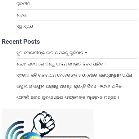
ରାଜନୀତି
ଶିକ୍ଷା
ସ୍ୱାସ୍ଥ୍ୟ
Recent Posts
ସୁନା ଦୋକାନୀଙ୍କ କାର ଉପରକୁ ଗୁଳିମାଡ଼ –
ଶଙ୍ଖ ଭବନ ରେ ବିଶ୍ୱ ଆଦିମ ଜନଜାତି ଦିବସ ପାଳିତ ।
ସ୍ଵଭାବ କବି ଗଙ୍ଗାଧର ମେହେରଙ୍କ ଜୟନ୍ତୀରେ ଶ୍ରଦ୍ଧାସୁମନ ଅର୍ପଣ
ଇଫୁନା ଓ ଉଫୁନା ପକ୍ଷରୁ ଅଗଷ୍ଟ କ୍ରାନ୍ତି ଦିବସ -୨୦୨୬ ପାଳିତ
ରୋଟାରି କ୍ଲବ ଭୁବନେଶ୍ବର ମେଟ୍ରୋଙ୍କ ଅଧିଷ୍ଠାନ ଉତ୍ସବ ।