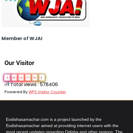
Member of WJAI
Our Visitor
3
0
4
7
0
2
Total views : 578406
Powered By
WPS Visitor Counter
Eodishasamachar.com is a project launched by the
Eodishasamachar aimed at providing internet users with the
most recent updates regarding Odisha and other regions. The