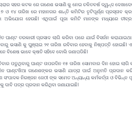
ଚାରାର ସହର କଟକ ରେ ଗଣେଶ ଭସାଣି କୁ ନେଇ ଚଳିତବର୍ଷ ଦ୍ୱନ୍ଦ ଦେଖାଦ
ଓ ୧୪ ତାରିଖ ରେ ମହାନଗର ଶାନ୍ତି କମିଟିର ତୃଟିପୂର୍ଣ୍ଣ ପ୍ରସ୍ତାବ କ
ଥିବା ଅଭିଯୋଗ ହେଉଛି। ଏଥିପାଇଁ ପୂଜା କମିଟି ମାନଙ୍କ ମଧ୍ୟରେ ତୀବ
ତ ଘାଣ୍ଟ ତରକାରୀ ପ୍ରସାଦ ଲାଗି କରିବା ପରେ ଯାଇଁ ବିସର୍ଜନ କରାଯାଇଥା
ରୁ ଭସାଣି କୁ ଘୁଞ୍ଚାଇ ୨୧ ତାରିଖ ରବିବାର ହେବାକୁ ନିଷ୍ପତ୍ତି ହୋଇଛି। ଏ
 ମାନେ ବିଶେଷ ଭାବେ କ୍ଷତି ସହିବେ ବୋଲି ଜଣାପଡିଛି।
ବାର ପଡୁଥିବାରୁ ଘାଣ୍ଟ ତାପରଦିନ ୧୫ ତାରିଖ ସୋମବାର ଦିନ ହୋଇ ଲାଗି କ
 ଦିନ ଘାଣ୍ଟଖିଆ ଗଣେଶଙ୍କର ଭସାଣି ଯାତ୍ରା ପାଇଁ ଅନୁମତି ପ୍ରଦାନ କ
ସଂପାଦକ ନିରଞ୍ଜନ ଜେଠୀ ଙ୍କ ସମେତ ଅନ୍ୟାନ୍ୟ କର୍ମକର୍ତ୍ତା ଓ ବିଭିନ୍ନ ପ
କୁ ଦାବି ପତ୍ର ପ୍ରଦାନ କରିଥିବା ଜଣାଯାଇଛି।