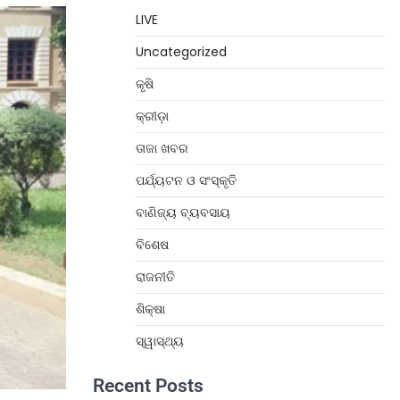
LIVE
Uncategorized
କୃଷି
କ୍ରୀଡ଼ା
ତାଜା ଖବର
ପର୍ଯ୍ୟଟନ ଓ ସଂସ୍କୃତି
ବାଣିଜ୍ୟ ବ୍ୟବସାୟ
ବିଶେଷ
ରାଜନୀତି
ଶିକ୍ଷା
ସ୍ୱାସ୍ଥ୍ୟ
Recent Posts