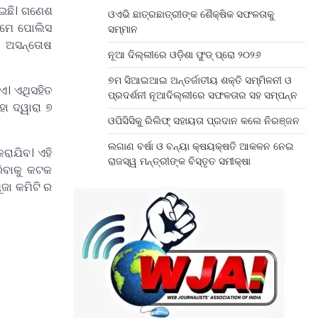
େଇଛି। ଗଣେଶ
ଓଏଭି ଛାତ୍ରଛାତ୍ରୀଙ୍କ ଶୈକ୍ଷିକ ସଫଳତାକୁ
୍ରମେ ପୋଲିସ
ସମ୍ମାନ
୍ର ଅସନ୍ତୋଷ
ନୂଆ ଦିଲ୍ଲୀରେ ଓଡ଼ିଶା ଫୁଡ୍ ପ୍ରୋ ୨୦୨୬
୭ମ ସିଆଇଆଇ ଅନ୍ତର୍ଜାତୀୟ ଶକ୍ତି ସମ୍ମିଳନୀ ଓ
ଏ। ଏଥିସହିତ
ପ୍ରଦର୍ଶନୀ ନୂଆଦିଲ୍ଲୀରେ ସଫଳତାର ସହ ସମ୍ପନ୍ନ
ହା ଦ୍ୱାରା ୭
ଓପିସିସିକୁ ରିଲିଫ୍ ସହାୟତା ପ୍ରଦାନ କଲେ ନିରଞ୍ଜନ
ଲଗାଣ ବର୍ଷା ଓ ବନ୍ୟା କ୍ଷୟକ୍ଷତି ଆକଳନ ନେଇ
ରାଯିବ। ଏହି
ରାଜସ୍ୱ ମନ୍ତ୍ରୀଙ୍କ ବିସ୍ତୃତ ସମୀକ୍ଷା
ରିବାକୁ କଟକ
ୂଜା କମିଟି ର