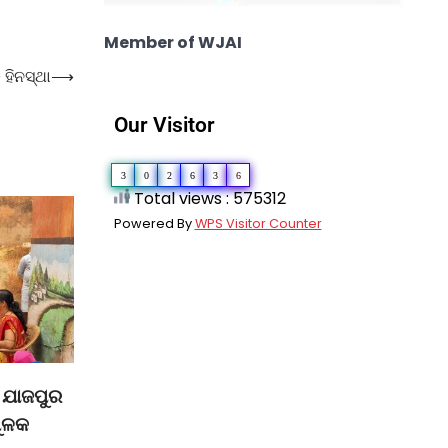
Member of WJAI
 ହିନସ୍ଥା
⟶
Our Visitor
3
0
2
6
3
6
Total views : 575312
Powered By
WPS Visitor Counter
 ଯାଜପୁର
ମୁଳକ