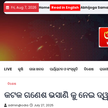
Fri, Aug 7, 2026
Home
Read in English
Abhijoga Sam
LIVE
କୃଷି
ତାଜା ଖବର
ପର୍ଯ୍ୟଟନ ଓ ସଂସ୍କୃତି
ବିଶେଷ
ରାଜନୀ
ବିଶେଷ
କଟକ ଗଣେଶ ଭସାଣି କୁ ନେଇ ଦ୍ୱନ୍
admin@odia
July 27, 2025