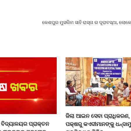
କେଶପୁର ମୁସଲିମ ସାହି ରାସ୍ତା ର ଦୂରାବସ୍ଥା, ଲୋକେ
ଜିଲା ଆଇନ ସେବା ପ୍ରାଧିକରଣ,
ବିଦ୍ୟାଳୟର ପ୍ରାକ୍ତନ
ପକ୍ଷରୁ କଏଦୀମାନଙ୍କୁ ଧନ୍ଦା