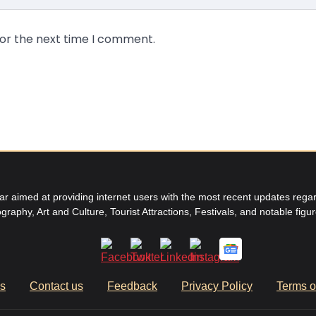
for the next time I comment.
aimed at providing internet users with the most recent updates regard
graphy, Art and Culture, Tourist Attractions, Festivals, and notable figu
us
Contact us
Feedback
Privacy Policy
Terms o