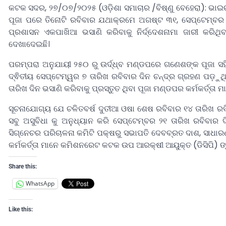
କଟକ ସଦର, ୨୭/୦୭/୨୦୨୫ (ଓଡ଼ିଶା ସମାଚାର /ବିଷ୍ଣୁ ବେହେରା): ଭାଇ
ପୂଜା ପରେ ତିନୋଟି ରବିବାର ଯଥାକ୍ରମେ ଅଗଷ୍ଟ ୩୧, ସେପ୍ଟେମ୍ବର ୭ 
ପ୍ରଶାସନ ଏକପାଖିଆ ଭସାଣି କରିବାକୁ ନିର୍ଦ୍ଦେଶନାମା ଜାରୀ କରି
ଦେଖାଦେଇଛି।
ପରମ୍ପରା ଅନୁଯାୟୀ ୨୫୦ ରୁ ଉର୍ଦ୍ଧ୍ବ ମଣ୍ଡପରେ ଗଣେଶଙ୍କ ପୂଜା ସହି
ଦ୍ଵିତୀୟ ସେପ୍ଟେମ୍ୱର ୭ ତାରିଖ ରବିବାର ଦିନ ଚନ୍ଦ୍ର ଗ୍ରହଣ ପଡ଼ୁଥିବା
ତାରିଖ ଦିନ ଭସାଣି କରିବାକୁ ପ୍ରସ୍ତୁତ ଥିବା ପୂଜା ମଣ୍ଡପର କର୍ମକର୍ତ୍ତା
ସୂଚନାଯୋଗ୍ୟ ଯେ ଚଳିତବର୍ଷ ଦୁତୀଆ ଓଷା ଶେଷ ରବିବାର ୧୪ ତାରିଖ ରବି
ସବୁ ଅସୁବିଧା କୁ ଅନୁଧ୍ୟାନ କରି ସେପ୍ଟେମ୍ବର ୨୧ ତାରିଖ ରବିବାର
ସିଗ୍ନେଚର ପରିଚାଳନା କମିଟି ପକ୍ଷରୁ ସଭାପତି ଦେବବ୍ରତ ଦାଶ, ସାଧାରଣ 
କର୍ମକର୍ତ୍ତା ମାନେ କମିଶନରେଟ କଟକ ଉପ ଆରକ୍ଷୀ ଆୟୁକ୍ତ (ଡିସିପି) ଙ୍
Share this:
WhatsApp
Like this: