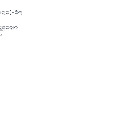
ାଚାର)-ଜିଲା
ଶୁକ୍ରବାର
କ