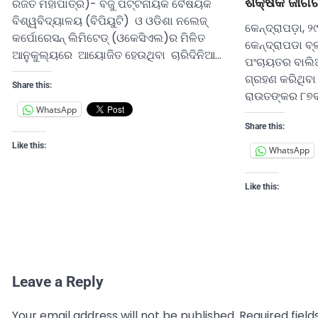
ଶିକ୍ଷକ ଜା
ରଜତ ମହାପାତ୍ର)- ବିଜୁ ପଟ୍ଟନାୟକ ବୈଷୟିକ
ବିଶ୍ୱବିଦ୍ୟାଳୟ (ବିପିୟୁଟି) ଓ ଓଡିଶା ନଲେଜ୍
କେନ୍ଦ୍ରାପଡ଼ା, 
କର୍ପୋରେସନ୍ ଲିମିଟେଡ୍‌ (ଓକେସିଏଲ)ର ମିଳିତ
କେନ୍ଦ୍ରାପଡା ବ
ଆନୁକୁଲ୍ୟରେ ଆୟୋଜିତ ହେଉଥିବା ଚାରିଦିନିଆ…
ପଂଚାୟତର ବାଲି
ଗ୍ରହଣ କରିଥିବା
Share this:
ରାଉତଙ୍କର ୮୭ବ
WhatsApp
Share this:
Like this:
WhatsApp
Like this:
Leave a Reply
Your email address will not be published.
Required fiel