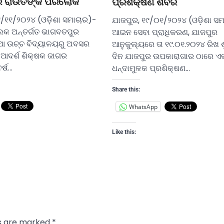
ଗର ରାଉତଙ୍କ ପରଲୋକ
ପ୍ରଶିକ୍ଷଣ ଶିବିର
୨୯/୧୧/୨୦୨୪ (ଓଡ଼ିଶା ସମାଚାର)-
ଯାଜପୁର, ୧୯/୦୧/୨୦୨୪ (ଓଡ଼ିଶା ସମ
୍ଲକ ଅନ୍ତର୍ଗତ ଭାଗବତପୁର
ଆଇନ ସେବା ପ୍ରାଧିକରଣ, ଯାଜପୁର
ଆ ଉଚ୍ଚ ବିଦ୍ୟାଳୟରୁ ଅବସର
ଆନୁକୁଲ୍ୟରେ ତା ୧୯.୦୧.୨୦୨୪ ରିଖ 
 ଆଦର୍ଶ ଶିକ୍ଷକ ଜାଗର
ଦିନ ଯାଜପୁର ଉପକାରାଗାର ଠାରେ ଏ
ର୍ଷ…
ଧନ୍ଦାମୁଳକ ପ୍ରଶିକ୍ଷଣ…
Share this:
WhatsApp
Like this:
ds are marked
*