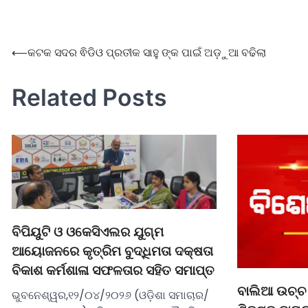
⟵
କଟକ ସଦର ଵିଡିଓ ପ୍ରତୀକ ସାହୁ ଙ୍କ ପାଇଁ ଅଡ଼ୁଆ ବଢିଲା
Related Posts
ବିପିୟୁଟି ଓ ଓକେସିଏଲର ଯୁଗ୍ମ
ଆୟୋଜନରେ କୃତ୍ରିମ ବୁଦ୍ଧିମତା ଦକ୍ଷତା
ବିକାଶ କର୍ମଶାଳା ସଫଳତାର ସହିତ ସମାପ୍ତ
ବାଲିଆ ଉଚ୍ଚ 
ଭୁବନେଶ୍ୱର,୧୨/୦୪/୨୦୨୬ (ଓଡ଼ିଶା ସମାଚାର/