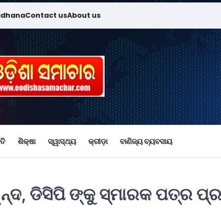
adhana
Contact us
About us
ତି
ଶିକ୍ଷା
ସ୍ୱାସ୍ଥ୍ୟ
କ୍ରୀଡ଼ା
ବାଣିଜ୍ୟ ବ୍ୟବସାୟ
ଦ, ଡିସିପି ଙ୍କୁ ସ୍ମାରକ ପତ୍ର ପ୍