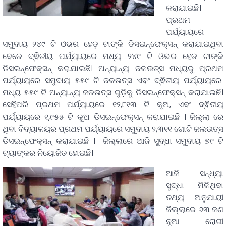
କରାଯାଇଛି।
ପ୍ରଥମ
ପର୍ଯ୍ୟାୟରେ
ସମୁଦାୟ ୨୪୯ ଟି ଓଭର ହେଡ଼ ଟାଙ୍କି ଡିସଇନ୍ଫେକ୍ସନ୍ କରାଯାଇଥିବା
ବେଳେ ଦ୍ଵିତୀୟ ପର୍ଯ୍ୟାୟରେ ମଧ୍ୟ ୨୪୯ ଟି ଓଭର ହେଡ ଟାଙ୍କି
ଡିସଇନ୍ଫେକ୍ସନ୍ କରାଯାଇଛି। ଅନ୍ୟାନ୍ୟ ଜଳଉତ୍ସ ମଧ୍ୟରୁ ପ୍ରଥମ
ପର୍ଯ୍ୟାୟରେ ସମୁଦାୟ ୫୫୯ ଟି ଜଳଉତ୍ସ ଏବଂ ଦ୍ଵିତୀୟ ପର୍ଯ୍ୟାୟରେ
ମଧ୍ୟ ୫୫୯ ଟି ଅନ୍ୟାନ୍ୟ ଜଳଉତ୍ସ ଗୁଡ଼ିକୁ ଡିସଇନ୍ଫେକ୍ସନ୍ କରାଯାଇଛି।
ସେହିପରି ପ୍ରଥମ ପର୍ଯ୍ୟାୟରେ ୧୨,୮୧୩ ଟି କୂଅ, ଏବଂ ଦ୍ଵିତୀୟ
ପର୍ଯ୍ୟାୟରେ ୧,୯୫୫ ଟି କୂଅ ଡିସଇନ୍ଫେକ୍ସନ୍ କରାଯାଇଛି । ଜିଲ୍ଲା ରେ
ଥିବା ବିଦ୍ୟାଳୟର ପ୍ରଥମ ପର୍ଯ୍ୟାୟରେ ସମୁଦାୟ ୨,୩୧୧ ଗୋଟି ଜଲଉତ୍ସ
ଡିସଇନ୍ଫେକ୍ସନ୍ କରାଯାଇଛି । ଜିଲ୍ଲାରେ ଆଜି ସୁଦ୍ଧା ସମୁଦାୟ ୭୯ ଟି
ଟ୍ୟାଙ୍କର ନିୟୋଜିତ ହୋଇଛି।
ଆଜି ସନ୍ଧ୍ୟା
ସୁଦ୍ଧା ମିଳିଥିବା
ତଥ୍ୟ ଅନୁଯାୟୀ
ଜିଲ୍ଲାରେ ୬୩ ଜଣ
ନୂଆ ରୋଗୀ