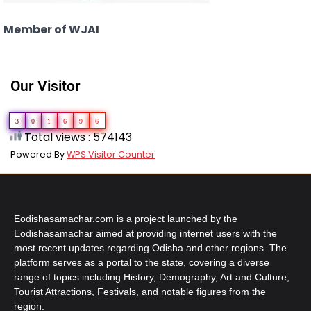
Member of WJAI
Our Visitor
3
0
1
6
9
6
Total views : 574143
Powered By
WPS Visitor Counter
Eodishasamachar.com is a project launched by the
Eodishasamachar aimed at providing internet users with the
most recent updates regarding Odisha and other regions. The
platform serves as a portal to the state, covering a diverse
range of topics including History, Demography, Art and Culture,
Tourist Attractions, Festivals, and notable figures from the
region.