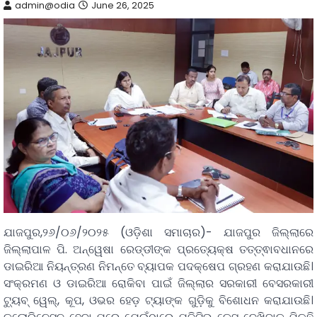
admin@odia
June 26, 2025
ଯାଜପୁର,୨୬/୦୬/୨୦୨୫ (ଓଡ଼ିଶା ସମାଚାର)- ଯାଜପୁର ଜିଲ୍ଲାରେ
ଜିଲ୍ଲାପାଳ ପି. ଅନ୍ୱେଷା ରେଡ୍ଡୀଙ୍କ ପ୍ରତ୍ୟେକ୍ଷ ତତ୍ତ୍ଵାବଧାନରେ
ଡାଇରିଆ ନିୟନ୍ତ୍ରଣ ନିମନ୍ତେ ବ୍ୟାପକ ପଦକ୍ଷେପ ଗ୍ରହଣ କରାଯାଉଛି।
ସଂକ୍ରମଣ ଓ ଡାଇରିଆ ରୋକିବା ପାଇଁ ଜିଲ୍ଲାର ସରକାରୀ ବେସରକାରୀ
ଟ୍ୟୁବ୍ ୱେଲ୍, କୂପ, ଓଭର ହେଡ଼ ଟ୍ୟାଙ୍କ ଗୁଡ଼ିକୁ ବିଶୋଧନ କରାଯାଉଛି।