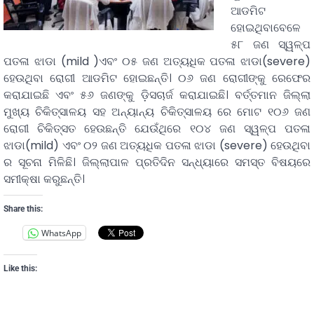
ଆଡମିଟ
ହୋଇଥିବାବେଳେ
୫୮ ଜଣ ସ୍ୱଳ୍ପ
ପତଳା ଝାଡା (mild )ଏବଂ ୦୫ ଜଣ ଅତ୍ୟଧିକ ପତଳା ଝାଡା(severe)
ହେଉଥିବା ରୋଗୀ ଆଡମିଟ ହୋଇଛନ୍ତି। ୦୬ ଜଣ ରୋଗୀଙ୍କୁ ରେଫେର
କରାଯାଇଛି ଏବଂ ୫୬ ଜଣଙ୍କୁ ଡ଼ିସଚାର୍ଜ କରାଯାଇଛି। ବର୍ତ୍ତମାନ ଜିଲ୍ଲା
ମୁଖ୍ୟ ଚିକିତ୍ସାଳୟ ସହ ଅନ୍ୟାନ୍ୟ ଚିକିତ୍ସାଳୟ ରେ ମୋଟ ୧୦୬ ଜଣ
ରୋଗୀ ଚିକିତ୍ସତ ହେଉଛନ୍ତି ଯେଉଁଥିରେ ୧୦୪ ଜଣ ସ୍ୱଳ୍ପ ପତଳା
ଝାଡା(mild) ଏବଂ ୦୨ ଜଣ ଅତ୍ୟଧିକ ପତଳା ଝାଡା (severe) ହେଉଥିବା
ର ସୂଚନା ମିଳିଛି। ଜିଲ୍ଲାପାଳ ପ୍ରତିଦିନ ସନ୍ଧ୍ୟାରେ ସମସ୍ତ ବିଷୟରେ
ସମୀକ୍ଷା କରୁଛନ୍ତି।
Share this:
WhatsApp
Like this: