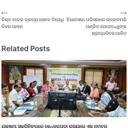
⟵
⟶
ବିଶ୍ବ ମାଦକ ଦ୍ରବ୍ୟ ସେବନ ବିରୋଧି
ବିଧାନସଭା ପରିସରରେ ଉତ୍କଳମଣି
ଦିବସ ପାଳନ
ପଣ୍ଡିତ ଗୋପବନ୍ଧୁଙ୍କ
ଶ୍ରାଦ୍ଧଦିବସ ପାଳିତ
Related Posts
ଯକ୍ଷ୍ମା ସ୍କ୍ରିନିଙ୍ଗରେ କେନ୍ଦ୍ରାପଡା ରାଜ୍ୟରେ ଏକ ନମ୍ବର