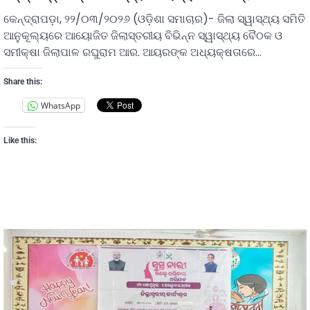
କେନ୍ଦ୍ରାପଡ଼ା, ୨୨/୦୩/୨୦୨୬ (ଓଡ଼ିଶା ସମାଚାର)- ଜିଲା ସ୍ୱାସ୍ଥ୍ୟ ସମିତି
ଆନୁକୂଲ୍ୟରେ ଆୟୋଜିତ ଜିଲାସ୍ତରୀୟ ବିଭିନ୍ନ ସ୍ୱାସ୍ଥ୍ୟ ବୈଠକ ଓ
ସମୀକ୍ଷା ଜିଲାପାଳ ରଘୁରାମ ଆର. ଆୟରଙ୍କ ଅଧ୍ୟକ୍ଷତାରେ…
Share this:
WhatsApp
Like this: