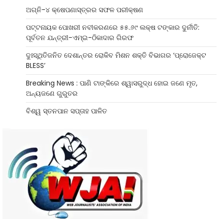
ଅଗ୍ନି-୪ କ୍ଷେପଣାସ୍ତ୍ରର ସଫଳ ପରୀକ୍ଷଣ
ପଟ୍ଟନାୟକ ପୋଖରୀ ନବୀକରଣରେ ୫୫.୬୯ ଲକ୍ଷ ଟଙ୍କାର ଦୁର୍ନୀତି:
ପୂର୍ବତନ ଯନ୍ତ୍ରୀ-ଏମ୍‌ଇ-ଠିକାଦାର ଗିରଫ
ଦୁଃସ୍ଥିତିଜନିତ ଦେଶାନ୍ତର ରୋକିବ ମିଶନ ଶକ୍ତି ବିଭାଗର ‘ପ୍ରୋଜେକ୍ଟ
BLESS’
Breaking News : ପାଣି ଟାଙ୍କିରେ ଶ୍ୱାସରୁଦ୍ଧ ହୋଇ ଜଣେ ମୃତ,
ଅନ୍ୟଜଣେ ଗୁରୁତର
ବିଶ୍ୱ ସ୍ତନପାନ ସପ୍ତାହ ପାଳିତ