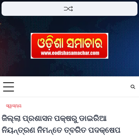
ସ୍ୱାସ୍ଥ୍ୟ
ଜିଲ୍ଲା ପ୍ରଶାସନ ପକ୍ଷରୁ ଡାଇରିଆ
ନିୟନ୍ତ୍ରଣ ନିମନ୍ତେ ତ୍ବରିତ ପଦକ୍ଷେପ