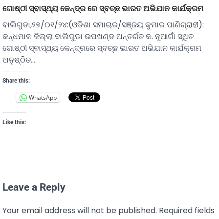
ଗୋଷ୍ଠୀ ସ୍ବାସ୍ଥ୍ୟ କେନ୍ଦ୍ର ରେ ସ୍ବଚ୍ଛ ଭାରତ ଅଭିଯାନ କାର୍ଯକ୍ରମ
ବାଲିଗୁଡା,୨୭/୦୧/୨୪:(ଓଡିଶା ସମାଚାର/ସଞ୍ଜୟ କୁମାର ପାଣିଗ୍ରାହୀ):
କନ୍ଧମାଳ ଜିଲ୍ଲା ବାଲିଗୁଡା ଉପଖଣ୍ଡ ଅନ୍ତର୍ଗତ କ. ନୂଆଗାଁ ସ୍ଥିତ
ଗୋଷ୍ଠୀ ସ୍ବାସ୍ଥ୍ୟ କେନ୍ଦ୍ରରେ ସ୍ବଚ୍ଛ ଭାରତ ଅଭିଯାନ କାର୍ଯକ୍ରମ
ଅନୁଷ୍ଠିତ…
Share this:
WhatsApp
Like this:
Leave a Reply
Your email address will not be published.
Required fields