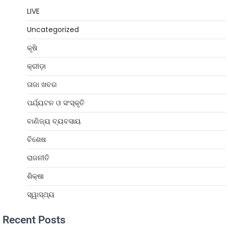
LIVE
Uncategorized
କୃଷି
କ୍ରୀଡ଼ା
ତାଜା ଖବର
ପର୍ଯ୍ୟଟନ ଓ ସଂସ୍କୃତି
ବାଣିଜ୍ୟ ବ୍ୟବସାୟ
ବିଶେଷ
ରାଜନୀତି
ଶିକ୍ଷା
ସ୍ୱାସ୍ଥ୍ୟ
Recent Posts