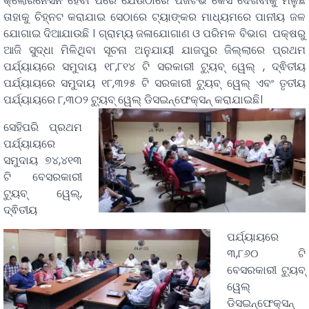
କ୍ଲୋରିନେସନ ହେବା ପରେ ଯେଉଁଠାରେ ପଜିଟିଭ କେସ ଦେଖିବାକୁ ମିଳୁଛି
ତାହାକୁ ଚିହ୍ନଟ କରାଯାଇ ସେଠାରେ ଟ୍ୟାଙ୍କର ମାଧ୍ୟମରେ ପାନୀୟ ଜଳ
ଯୋଗାଇ ଦିଆଯାଉଛି । ଗ୍ରାମ୍ୟ ଜଳାଯୋଗାଣ ଓ ପରିମଳ ବିଭାଗ ପକ୍ଷରୁ
ଆଜି ସୁଦ୍ଧା ମିଳିଥିବା ସୂଚନା ଅନୁଯାୟୀ ଯାଜପୁର ଜିଲ୍ଲାରେ ପ୍ରଥମ
ପର୍ଯ୍ୟାୟରେ ସମୁଦାୟ ୧୮,୮୧୪ ଟି ସରକାରୀ ଟ୍ୟୁବ୍ ୱେଲ୍ , ଦ୍ଵିତୀୟ
ପର୍ଯ୍ୟାୟରେ ସମୁଦାୟ ୧୮,୩୨୫ ଟି ସରକାରୀ ଟ୍ୟୁବ୍ ୱେଲ୍ ଏବଂ ତୃତୀୟ
ପର୍ଯ୍ୟାୟରେ ୮,୩୦୨ ଟ୍ୟୁବ୍ ୱେଲ୍ ଡିସଇନ୍ଫେକ୍ସନ୍ କରାଯାଇଛି।
ସେହିପରି ପ୍ରଥମ
ପର୍ଯ୍ୟାୟରେ
ସମୁଦାୟ ୭୪,୪୧୩
ଟି ବେସରକାରୀ
ଟ୍ୟୁବ୍ ୱେଲ୍,
ଦ୍ଵିତୀୟ
ପର୍ଯ୍ୟାୟରେ
୩,୮୬୦ ଟି
ବେସରକାରୀ ଟ୍ୟୁବ୍
ୱେଲ୍
ଡିସଇନ୍ଫେକ୍ସନ୍