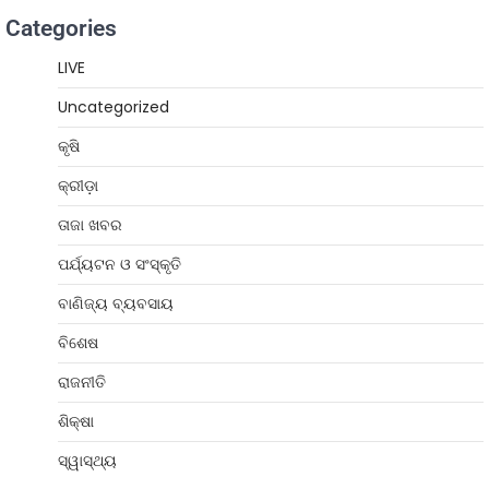
Categories
LIVE
Uncategorized
କୃଷି
କ୍ରୀଡ଼ା
ତାଜା ଖବର
ପର୍ଯ୍ୟଟନ ଓ ସଂସ୍କୃତି
ବାଣିଜ୍ୟ ବ୍ୟବସାୟ
ବିଶେଷ
ରାଜନୀତି
ଶିକ୍ଷା
ସ୍ୱାସ୍ଥ୍ୟ