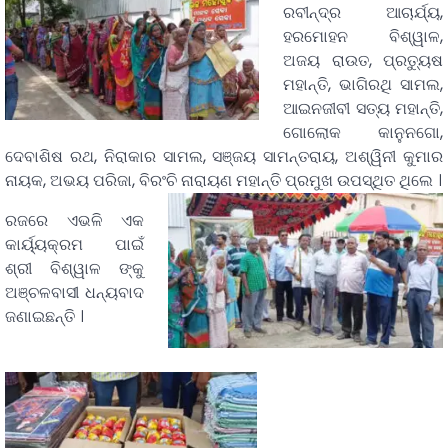
ରବୀନ୍ଦ୍ର ଆଚାର୍ଯ୍ୟ,
ହରମୋହନ ବିଶ୍ୱାଳ,
ଅଜୟ ରାଉତ, ପ୍ରତୁ୍ୟଷ
ମହାନ୍ତି, ଭାଗିରଥି ସାମଲ,
ଆଇନଜୀବୀ ସତ୍ୟ ମହାନ୍ତି,
ଗୋଲୋକ କାନୁନଗୋ,
ଦେବାଶିଷ ରଥ, ନିରାକାର ସାମଲ, ସଞ୍ଜୟ ସାମନ୍ତରାୟ, ଅଶ୍ୱିନୀ କୁମାର
ନାୟକ, ଅଭୟ ପରିଜା, ବିରଂଚି ନାରାୟଣ ମହାନ୍ତି ପ୍ରମୁଖ ଉପସ୍ଥିତ ଥିଲେ ।
ରଜରେ ଏଭଳି ଏକ
କାର୍ୟ୍ୟକ୍ରମ ପାଇଁ
ଶ୍ରୀ ବିଶ୍ୱାଳ ଙ୍କୁ
ଅଞ୍ଚଳବାସୀ ଧନ୍ୟବାଦ
ଜଣାଇଛନ୍ତି ।