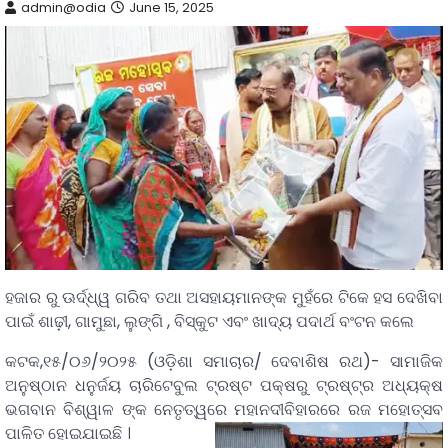
admin@odia
June 15, 2025
ହଜାର ରୁ ଊର୍ଦ୍ଧ୍ୱ ଗରିବ ତଥା ଅସହାୟମାନଙ୍କ ମୁହଁରେ ଟିକେ ହସ ଦେଖିବା
ପାଇଁ ଶାଢ଼ୀ, ଗାମୁଛା, ଲୁଙ୍ଗି , ବିସ୍କୁଟ ଏବଂ ଖାଦ୍ୟ ପଦାର୍ଥ ବଂଟନ କଲେ
କଟକ,୧୫/୦୬/୨୦୨୫ (ଓଡ଼ିଶା ସମାଚାର/ ଦେବାଶିଷ ରଥ)- ସାମାଜିକ
ଅନୁଷ୍ଠାନ ଧନୁର୍ଜୟ ଚାରିଟେବୁଲ ଟ୍ରଷ୍ଟ ପକ୍ଷରୁ ଟ୍ରଷ୍ଟ୍ର ଅଧ୍ୟକ୍ଷ
ଭଗବାନ ବିଶ୍ୱାଳ ଙ୍କ ନେତୃତ୍ୱରେ ମହାନଦୀବିହାରରେ ରଜ ମହୋତ୍ସବ
ପାଳିତ ହୋଇଯାଇଛି ।