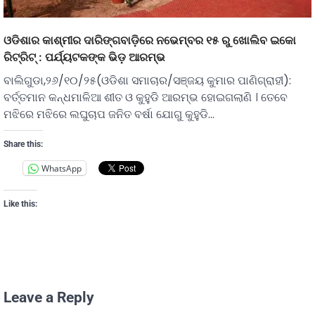
ଓଡିଶାର କାଶ୍ମୀର ଦାରିଙ୍ଗବାଡ଼ିରେ ନଭେମ୍ବର ୧୫ ରୁ ଖୋଲିବ ଇକୋ
ରିଟ୍ରିଟ୍‌ : ପର୍ଯ୍ୟଟକଙ୍କ ଭିଡ଼ ଆରମ୍ଭ
ବାଲିଗୁଡା,୨୬/୧୦/୨୫(ଓଡିଶା ସମାଚାର/ସଞ୍ଜୟ କୁମାର ପାଣିଗ୍ରାହୀ):
ବର୍ତ୍ତମାନ କନ୍ଧମାଳିଆ ଶୀତ ଓ କୁହୁଡି ଆରମ୍ଭ ହୋଇଗଲାଣି । ତେବେ
ମଝିରେ ମଝିରେ ଲଘୁଚାପ ଜନିତ ବର୍ଷା ଯୋଗୁ କୁହୁଡି…
Share this:
WhatsApp
Like this:
Leave a Reply