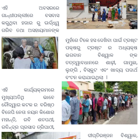
ଏହି ଅବସରରେ
ଗାନ୍ଧୀପଲ୍ଲୀରେ ବସବାସ
କରୁଥିବା ହଜାର ରୁ ଊର୍ଦ୍ଧ୍ୱ
ଗରିବ ତଥା ଅସହାୟମାନଙ୍କ
ମୁହଁରେ ଟିକେ ହସ ଦେଖିବା ପାଇଁ ଟ୍ରଷ୍ଟ
ପକ୍ଷରୁ ଟ୍ରଷ୍ଟ ର ଅଧ୍ୟକ୍ଷ
ଭଗବାନ ବିଶ୍ୱାଳ ଙ୍କ
ତତ୍ତ୍ୱାବଧାନରେ ଶାଢ଼ୀ, ଗାମୁଛା,
ଲୁଙ୍ଗି , ବିସ୍କୁଟ ଏବଂ ଖାଦ୍ୟ ପଦାର୍ଥ
ବଂଟନ କରାଯାଇଥିଲା ।
ଏହି କାର୍ଯ୍ୟକ୍ରମରେ
ମୁଖ୍ୟଅତିଥି ଭାବେ
ଚୌଦ୍ୱାର କଟକ ର ବରିଷ୍ଠ
ବିଜେପି ନେତା ନୟନ କିଶୋର
ମହାନ୍ତି, ରବି ଶତପଥୀ,
ରବିନ୍ଦ୍ର ପ୍ରସାଦ ତ୍ରିପାଠୀ,
ଦୀପ୍ତିରଞ୍ଜନ ବିଶ୍ୱାଳ,