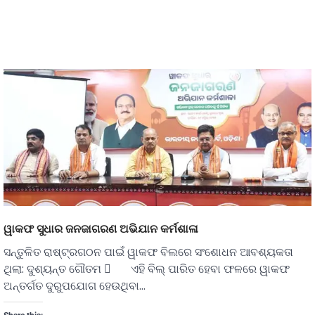
ୱାକଫ ସୁଧାର ଜନଜାଗରଣ ଅଭିଯାନ କର୍ମଶାଳା
ସନ୍ତୁଳିତ ରାଷ୍ଟ୍ରଗଠନ ପାଇଁ ୱାକଫ ବିଲରେ ସଂଶୋଧନ ଆବଶ୍ୟକତା
ଥିଲା: ଦୁଶ୍ୟନ୍ତ ଗୌତମ  ଏହି ବିଲ୍ ପାରିତ ହେବା ଫଳରେ ୱାକଫ
ଅନ୍ତର୍ଗତ ଦୁରୁପଯୋଗ ହେଉଥିବା…