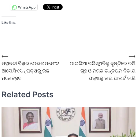
WhatsApp
Like this:
⟵
⟶
ମହାନଦୀ ବିହାର ଡେଭଲପମେଂଟ
ଡାଇରିଆ ପରିସ୍ଥିତିକୁ ଦୃଷ୍ଟିରେ ରଖି
ଆସୋସିଏସନ୍ ପକ୍ଷରୁ ରଜ
ଗୃହ ଓ ନଗର ଉନ୍ନୟନ ବିଭାଗ
ମହୋତ୍ସବ
ପକ୍ଷରୁ ହାଇ ଆଲର୍ଟ ଜାରି
Related Posts