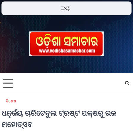
ବିଶେଷ
ଧନୁର୍ଜୟ ଚାରିଟେବୁଲ ଟ୍ରଷ୍ଟ ପକ୍ଷରୁ ରଜ
ମହୋତ୍ସବ