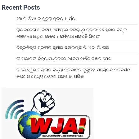
Recent Posts
୨୩ ଟି ଔଷଧର ଖୁଚୁରା ମୂଲ୍ୟ ଧାର୍ଯ୍ୟ
ରାଉରକେଲା ଆରଟିଓ ଅଫିସ୍‌ରେ ଭିଜିଲାନ୍ସ ଚଢ଼ାଉ: ୨୬ ହଜାର ଟଙ୍କା
ଲାଞ୍ଚ ନେଉଥିବା ବେଳେ ୨ କର୍ମଚାରୀ ଧରାପଡ଼ି ଗିରଫ
ଚିତ୍ରଶିଳ୍ପୀ ପ୍ରବୀର କୁମାର ଦଳାଇଙ୍କ ପି. ଏଚ. ଡି. ଲାଭ
ବୀଣାଭାରତୀ ବିଦ୍ୟାମନ୍ଦିରରେ ୨୫ତମ ବାର୍ଷିକ ବିଜ୍ଞାନ ମେଳା
ବାଲେଶ୍ୱର ଜିଲ୍ଲାର ବନ୍ୟା ପ୍ରଭାବିତ କୁରୁଡ଼ିହା ପଞ୍ଚାୟତ ପରିଦର୍ଶନ
କଲେ ଉପମୁଖ୍ୟମନ୍ତ୍ରୀ ପ୍ରଭାତୀ ପରିଡ଼ା