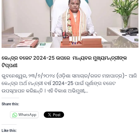
କେନ୍ଦ୍ର ବଜେଟ 2024-25 ଉପରେ ମାନ୍ୟବର ମୁଖ୍ୟମନ୍ତ୍ରୀଙ୍କ
ଟିପ୍ପଣୀ
ଭୁବନେଶ୍ୱର, ୨୩/୭/୨୦୨୪ (ଓଡ଼ିଶା ସମାଚାର/ରଜତ ମହାପାତ୍ର)- ଆଜି
କେନ୍ଦ୍ର ଅର୍ଥ ମନ୍ତ୍ରୀ ବର୍ଷ 2024-25 ପାଇଁ ପୂର୍ଣାଙ୍ଗ ବଜେଟ
ଉପସ୍ଥାପନ କରିଛନ୍ତି । ଏହି ବିକାଶ ଅଭିମୁଖୀ,…
Share this:
WhatsApp
Like this: