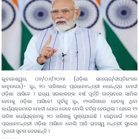
ଭୁବନେଶ୍ୱର, ୦୭/୦୬/୨୦୨୫ (ଓଡ଼ିଶା ସମାଚାର/ଦୀପ୍ତିରଂଜନ
କାନୁନଗୋ)- ଜୁନ୍‍ ୨୦ ତାରିଖରେ ପ୍ରଧାନମନ୍ତ୍ରୀ ନରେନ୍ଦ୍ର ମୋଦୀ
ଓଡ଼ିଶା ଆସିବେ । ରାଜ୍ୟ ସରକାରଙ୍କ ବର୍ଷ ପୂର୍ତ୍ତି ଉତ୍ସବରେ ସାମିଲ
ହେବାକୁ ଓଡ଼ିଶା ଆସିବେ। ପୂର୍ବରୁ ଜୁନ୍‍ ୧୨ତାରିଖରେ ହେବାକୁ ଥିବା
କାର୍ଯ୍ୟକ୍ରମରେ ମୋଦୀ ଯୋଗ ଦେବେ ବୋଲି ଚର୍ଚ୍ଚା ହେଉଥିଲା । ହେଲେ ୧୨
ତାରିଖ କାର୍ଯ୍ୟକ୍ରମକୁ ୨୦ ତାରିଖକୁ ଘୁଞ୍ଚାଯାଇଛି । ସେଥିପାଇଁ ୨୦ରେ
ପ୍ରଧାନମନ୍ତ୍ରୀ ଓଡ଼ିଶା ଆସିବେ ବୋଲି ଆଜି ରାଜସ୍ୱ ମନ୍ତ୍ରୀ ସୁରେଶ
ପୂଜାରୀ ସୂଚନା ଦେଇଛନ୍ତି ।