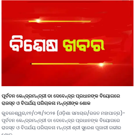
ପୂର୍ବତନ କେନ୍ଦ୍ରମନ୍ତ୍ରୀ ଡା ଦେବେନ୍ଦ୍ର ପ୍ରଧାନଙ୍କ ବିୟୋଗରେ
ରାଜସ୍ବ ଓ ବିପର୍ଯୟ ପରିଚାଳନା ମନ୍ତ୍ରୀଙ୍କ ଶୋକ
ଭୁବନେଶ୍ୱର,୧୭/୦୩/୨୦୨୫ (ଓଡ଼ିଶା ସମାଚାର/ରଜତ ମହାପାତ୍ର)-
ପୂର୍ବତନ କେନ୍ଦ୍ରମନ୍ତ୍ରୀ ଡା ଦେବେନ୍ଦ୍ର ପ୍ରଧାନଙ୍କ ବିୟୋଗରେ
ରାଜସ୍ବ ଓ ବିପର୍ଯୟ ପରିଚାଳନା ମନ୍ତ୍ରୀ ଶ୍ରୀ ସୁରେଶ ପୂଜାରୀ ଗଭୀର
ଶୋକ…