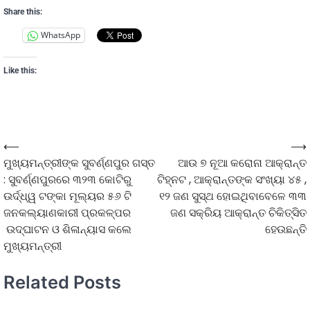
Share this:
WhatsApp
Like this:
⟵
⟶
ମୁଖ୍ୟମନ୍ତ୍ରୀଙ୍କ ସୁବର୍ଣ୍ଣପୁର ଗସ୍ତ
ଆଉ ୭ ନୂଆ କରୋନା ଆକ୍ରାନ୍ତ
: ସୁବର୍ଣ୍ଣପୁରରେ ୩୨୩ କୋଟିରୁ
ଟିହ୍ନଟ , ଆକ୍ରାନ୍ତଙ୍କ ସଂଖ୍ୟା ୪୫ ,
ଉର୍ଦ୍ଧ୍ୱ ଟଙ୍କା ମୂଲ୍ୟର ୫୬ ଟି
୧୨ ଜଣ ସୁସ୍ଥ ହୋଇଥିବାବେଳେ ୩୩
ଜନକଲ୍ୟାଣକାରୀ ପ୍ରକଳ୍ପର
ଜଣ ସକ୍ରିୟ ଆକ୍ରାନ୍ତ ଚିକିତ୍ସିତ
ଉଦ୍‍ଘାଟନ ଓ ଶିଳାନ୍ୟାସ କଲେ
ହେଉଛନ୍ତି
ମୁଖ୍ୟମନ୍ତ୍ରୀ
Related Posts