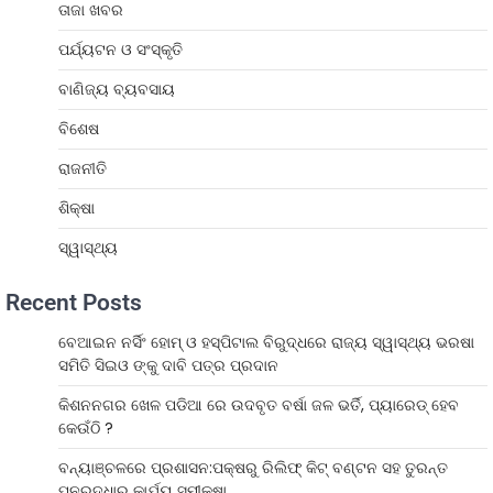
ତାଜା ଖବର
ପର୍ଯ୍ୟଟନ ଓ ସଂସ୍କୃତି
ବାଣିଜ୍ୟ ବ୍ୟବସାୟ
ବିଶେଷ
ରାଜନୀତି
ଶିକ୍ଷା
ସ୍ୱାସ୍ଥ୍ୟ
Recent Posts
ବେଆଇନ ନର୍ସିଂ ହୋମ୍ ଓ ହସ୍ପିଟାଲ ବିରୁଦ୍ଧରେ ରାଜ୍ୟ ସ୍ୱାସ୍ଥ୍ୟ ଭରଷା
ସମିତି ସିଇଓ ଙ୍କୁ ଦାବି ପତ୍ର ପ୍ରଦାନ
କିଶନନଗର ଖେଳ ପଡିଆ ରେ ଉଦବୃତ ବର୍ଷା ଜଳ ଭର୍ତି, ପ୍ୟାରେଡ୍ ହେବ
କେଉଁଠି ?
ବନ୍ୟାଞ୍ଚଳରେ ପ୍ରଶାସନ:ପକ୍ଷରୁ ରିଲିଫ୍ କିଟ୍ ବଣ୍ଟନ ସହ ତୁରନ୍ତ
ପୁନରୁଦ୍ଧାର କାର୍ଯ୍ୟ ସମୀକ୍ଷା