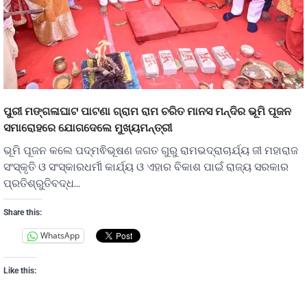
ପୁରୀ ମଙ୍ଗଳାଘାଟ ପାଟଣା ଗ୍ରାମ ରାମ ଚରିତ ମାନସ ମନ୍ଦିର ଭୂମି ପୂଜନ
ସମାରୋହରେ ଯୋଗଦେଲେ ମୁଖ୍ୟମନ୍ତ୍ରୀ
ଭୂମି ପୂଜନ କଲେ ପଦ୍ମଵିଭୂଷଣ ଜଗତ ଗୁରୁ ରାମଭଦ୍ରାଚାର୍ଯ୍ୟ ଜୀ ମହାରାଜ
ସଂସ୍କୃତି ଓ ସଂସ୍କାରଧର୍ମୀ କାର୍ଯ୍ୟ ଓ ଏହାର ବିକାଶ ପାଇଁ ରାଜ୍ୟ ସରକାର
ପ୍ରତିଶ୍ରୁତିବଦ୍ଧ…
Share this:
WhatsApp
Like this: