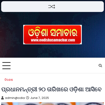
ବିଶେଷ
ପ୍ରଧାନମନ୍ତ୍ରୀ ୨୦ ତାରିଖରେ ଓଡ଼ିଶା ଆସିବେ
admin@odia
June 7, 2025