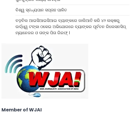
ବିଶ୍ୱ ସ୍ତନ୍ୟପାନ ସପ୍ତାହ ପାଳିତ
ବଡ଼ବିଲ ଆଇସିଆଇସିଆଇ ବ୍ୟାଙ୍କରେ ଜାଲିଆତି କରି ୪୨ ଲକ୍ଷରୁ
ଉର୍ଦ୍ଧ୍ୱ ଟଙ୍କା ଠକେଇ ଅଭିଯୋଗରେ ବ୍ୟାଙ୍କର ପୂର୍ବତନ ରିଲେସନସିପ୍
ମ୍ୟାନେଜର ଓ ତାଙ୍କ ପିତା ଗିରଫ୍ ।
Member of WJAI