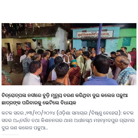
ଚିତ୍ରୋତ୍ପଳା ନଦୀରେ ବୁଡ଼ି ମୃତ୍ୟୁ ବରଣ କରିଥିବା ଦୁଇ କଲେଜ ପଢୁଆ
ଛାତ୍ରଙ୍କ ପରିବାରକୁ ଭେଟିଲେ ବିଧାୟକ
କଟକ ସଦର ,୨୩/୧୦/୨୦୨୪ (ଓଡ଼ିଶା ସମାଚାର /ବିଷ୍ଣୁ ବେହେରା): କଟକ
ସଦର ଅନ୍ତର୍ଗତ ତଥା କିଶନନଗର ଥାନା ଅଧୀନସ୍ଥ ମହମ୍ମଦପୁର ଗ୍ରାମର
ଦୁଇ ଜଣ କଲେଜ ପଢୁଆ…