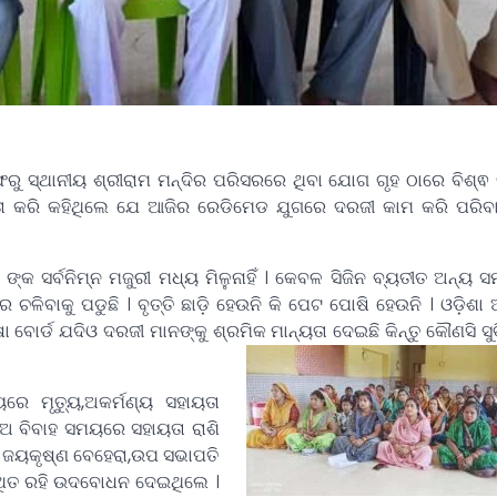
 ସ୍ଥାନୀୟ ଶ୍ରୀରାମ ମନ୍ଦିର ପରିସରରେ ଥିବା ଯୋଗ ଗୃହ ଠାରେ ବିଶ୍ଵ
ଷତା କରି କହିଥିଲେ ଯେ ଆଜିର ରେଡିମେଡ ଯୁଗରେ ଦରଜୀ କାମ କରି ପରିବ
ଙ୍କ ସର୍ବନିମ୍ନ ମଜୁରୀ ମଧ୍ୟ ମିଳୁନାହିଁ । କେବଳ ସିଜିନ ବ୍ୟତୀତ ଅନ୍ୟ
ରେ ଚଳିବାକୁ ପଡୁଛି । ବୃତ୍ତି ଛାଡ଼ି ହେଉନି କି ପେଟ ପୋଷି ହେଉନି । ଓଡ଼ିଶ
ଷା ବୋର୍ଡ ଯଦିଓ ଦରଜୀ ମାନଙ୍କୁ ଶ୍ରମିକ ମାନ୍ୟତା ଦେଇଛି କିନ୍ତୁ କୌଣସି ସ
େ ମୃତ୍ୟୁ,ଅକର୍ମଣ୍ୟ ସହାୟତା
ଝିଅ ବିବାହ ସମୟରେ ସହାୟତା ରାଶି
କ ଜୟକୃଷ୍ଣ ବେହେରା,ଉପ ସଭାପତି
ସ୍ଥିତ ରହି ଉଦବୋଧନ ଦେଇଥିଲେ ।