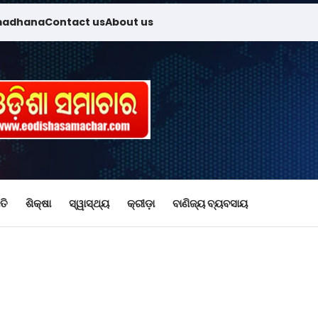
madhana
Contact us
About us
ତି
ଶିକ୍ଷା
ସ୍ୱାସ୍ଥ୍ୟ
କ୍ରୀଡ଼ା
ବାଣିଜ୍ୟ ବ୍ୟବସାୟ