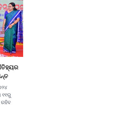
ତିହ୍ୟର
ମନ୍ତ
୦୨୪
ା ୧୧ରୁ
 ରହିବ