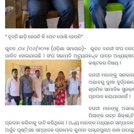
” ବୃତ୍ତି ଛାଡ଼ି ହେଉନି କି ପେଟ ପୋଷି ହେଉନି”
ଭୁବନ ,୦୪ /୦୬/୨୦୨୫ (ଓଡ଼ିଶା ସମାଚାର)- ଭୁବନ ଦରଜୀ ସଂଘ ତରଫରୁ
ପାଳିତ ହୋଇଯାଇଛି । ସଂଘ ସଭାପତି ଅଚ୍ୟୁତାନନ୍ଦ ପାତ୍ର ଅଧ୍ୟକ୍
କଷ୍ଟକର ବିଷୟ ।
ଦରଜୀ ମାନଙ୍କୁ ସରକାର 
ଅଭାବରୁ ଦୁଃଖ ଦୁର୍ଦ୍ଦଶା
ଶ୍ରମିକ ସାମାଜିକ ସୁରକ୍
ପ୍ରଦାନ କରାଯାଉନାହିଁ ।
ଦରଜୀ ମାନଙ୍କୁ ଅସମୟର
ପିଲାଙ୍କ ଉଚ୍ଚ ଶିକ୍ଷା,
ପ୍ରଦାନ କରିବାକୁ ଦାବି କରିଥିଲେ । ଅନ୍ୟ ମାନଙ୍କ ମଧ୍ୟରେ ସମ୍ପାଦ
ଅର୍ଜୁନ ପୃଷ୍ଟି,ସହ ସମ୍ପାଦକ ପ୍ରମୋଦ କୁମାର ଦାସ,ରଘୁନାଥ ରଣା ଉପ