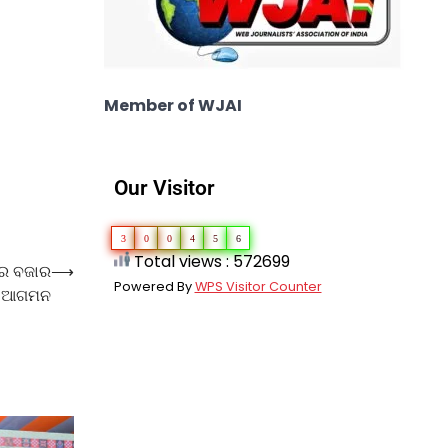
Member of WJAI
Our Visitor
3
0
0
4
5
6
Total views : 572699
ରେ ବଜାର
⟶
Powered By
WPS Visitor Counter
କୁ ଆଗମନ