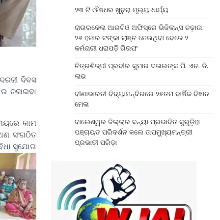
୨୩ ଟି ଔଷଧର ଖୁଚୁରା ମୂଲ୍ୟ ଧାର୍ଯ୍ୟ
ରାଉରକେଲା ଆରଟିଓ ଅଫିସ୍‌ରେ ଭିଜିଲାନ୍ସ ଚଢ଼ାଉ:
୨୬ ହଜାର ଟଙ୍କା ଲାଞ୍ଚ ନେଉଥିବା ବେଳେ ୨
କର୍ମଚାରୀ ଧରାପଡ଼ି ଗିରଫ
ଚିତ୍ରଶିଳ୍ପୀ ପ୍ରବୀର କୁମାର ଦଳାଇଙ୍କ ପି. ଏଚ. ଡି.
ଲାଭ
 ଦରଜୀ ଦିବସ
ାର ଚଳାଇବା
ବୀଣାଭାରତୀ ବିଦ୍ୟାମନ୍ଦିରରେ ୨୫ତମ ବାର୍ଷିକ ବିଜ୍ଞାନ
ମେଳା
ବାଲେଶ୍ୱର ଜିଲ୍ଲାର ବନ୍ୟା ପ୍ରଭାବିତ କୁରୁଡ଼ିହା
 ସମୟରେ କାମ
ପଞ୍ଚାୟତ ପରିଦର୍ଶନ କଲେ ଉପମୁଖ୍ୟମନ୍ତ୍ରୀ
ା ଅଣ ସଂଗଠିତ
ପ୍ରଭାତୀ ପରିଡ଼ା
ୁବିଧା ସୁଯୋଗ