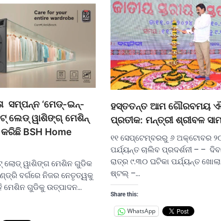
 ସମ୍ପନ୍ନ ‘ମେଡ୍-ଇନ୍-
ହସ୍ତତନ୍ତ ଆମ ଗୌରବମୟ ଐ
୍ ଲେଡ୍ ୱାଶିଙ୍ଗ୍ ମେଶିନ୍
ପ୍ରତୀକ: ମନ୍ତ୍ରୀ ଶ୍ରୀବଳ ସା
କରିଛି BSH Home
୧୧ ସେପ୍ଟେମ୍ବରରୁ ୬ ଅକ୍ଟୋବର ୨
ପର୍ଯ୍ୟନ୍ତ ଚାଲିବ ପ୍ରଦର୍ଶନୀ – – ଦିବ
ରାତ୍ର ୯.୩୦ ଘଟିକା ପର୍ଯ୍ୟନ୍ତ ଖୋଲା
୍ ଲୋଡ୍ ୱାଶିଙ୍ଗ ମେଶିନ ଗୁଡିକ
ଷ୍ଟଲ୍ –…
୍ଡ୍ରି ବର୍ଗରେ ନିଜର ନେତୃତ୍ୱକୁ
ି ମେଶିନ ଗୁଡିକୁ ଉତ୍ପାଦନ…
Share this:
WhatsApp