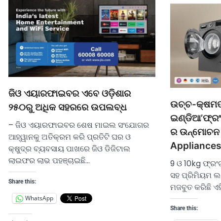
ଜିଓ ଏୟାରଫାଇବର ଏବେ ଓଡ଼ିଶାର
ଉଚ୍ଚ-କ୍ଷମତା
୨୫୦ରୁ ଅଧିକ ସହରରେ ଉପଲବ୍ଧ
ଇଣ୍ଡିଆ’ଫ୍ରଂଟ
– ଜିଓ ଏୟାରଫାଇବର ଶେଷ ମାଇଲ ସଂଯୋଗର
ର ଉନ୍ମୋଚନ 
ଆହ୍ୱାନକୁ ଅତିକ୍ରମ କରି ପ୍ରତିଟି ଘର ଓ
Appliances
କ୍ଷୁଦ୍ର ବ୍ୟବସାୟ ପାଖରେ ଜିଓ ଡିଜିଟାଲ
ଲାଇଫର ଲାଭ ପହଞ୍ଚାଇଛି…
9 ଓ 10kg ଫ୍ରଂଟ
ସହ ପ୍ରିମିୟମ ଲଣ
Share this:
ମଜବୁତ କରିଛି ଏହ
WhatsApp
Share this: