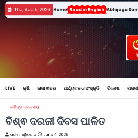
Thu, Aug 6, 2026
Home
Read in English
Abhijoga Sa
LIVE
କୃଷି
ତାଜା ଖବର
ପର୍ଯ୍ୟଟନ ଓ ସଂସ୍କୃତି
ବିଶେଷ
ରାଜନୀ
ବାଣିଜ୍ୟ ବ୍ୟବସାୟ
ବିଶ୍ଵ ଦରଜୀ ଦିବସ ପାଳିତ
admin@odia
June 4, 2025