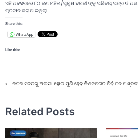
ଏହି ଅବସରରେ ୮୦ ଜଣ ମହିଳା/ପୁରୁଷ ଦରଜୀ ଙ୍କୁ ପରିଚୟ ପତ୍ର ଓ ଅଣ
ପ୍ରଦାନ କରାଯାଇଥିଲା ।
Share this:
WhatsApp
Like this:
⟵
କଟକ ସଦରରୁ ଅଲଗା ହୋଇ ପୁଣି ହେବ କିଶନନଗର ନିର୍ବାଚନ ମଣ୍ଡଳୀ
Related Posts