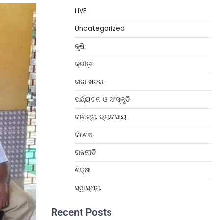
LIVE
Uncategorized
କୃଷି
କ୍ରୀଡ଼ା
ତାଜା ଖବର
ପର୍ଯ୍ୟଟନ ଓ ସଂସ୍କୃତି
ବାଣିଜ୍ୟ ବ୍ୟବସାୟ
ବିଶେଷ
ରାଜନୀତି
ଶିକ୍ଷା
ସ୍ୱାସ୍ଥ୍ୟ
Recent Posts