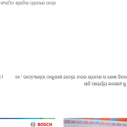
 ସଂଗଠିତ ଶ୍ରମିକ ପ୍ରମାଣ ପତ୍ର
 !
ମା ’ ପାଟ୍ଟଖଣ୍ଡା ଠାକୁରାଣୀ ଯାତ୍ରା: ନଗର ଭ୍ରମଣ ର ଶେଷ ଦିନ
ସାହି ଆଚାର୍ଯ୍ୟ କଲୋନୀ 