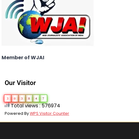
Member of WJAI
Our Visitor
3
0
3
8
4
7
Total views : 576974
Powered By
WPS Visitor Counter