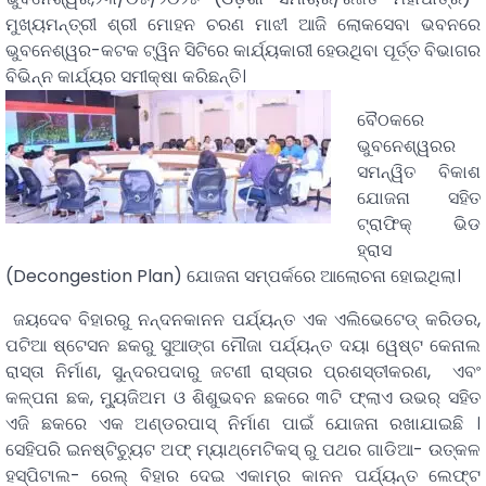
ମୁଖ୍ୟମନ୍ତ୍ରୀ ଶ୍ରୀ ମୋହନ ଚରଣ ମାଝୀ ଆଜି ଲୋକସେବା ଭବନରେ
ଭୁବନେଶ୍ୱର-କଟକ ଟ୍ୱିନ ସିଟିରେ କାର୍ଯ୍ୟକାରୀ ହେଉଥିବା ପୂର୍ତ୍ତ ବିଭାଗର
ବିଭିନ୍ନ କାର୍ଯ୍ୟର ସମୀକ୍ଷା କରିଛନ୍ତି।
ବୈଠକରେ
ଭୁବନେଶ୍ୱରର
ସମନ୍ୱିତ ବିକାଶ
ଯୋଜନା ସହିତ
ଟ୍ରାଫିକ୍ ଭିଡ
ହ୍ରାସ
(Decongestion Plan) ଯୋଜନା ସମ୍ପର୍କରେ ଆଲୋଚନା ହୋଇଥିଲା।
ଜୟଦେବ ବିହାରରୁ ନନ୍ଦନକାନନ ପର୍ଯ୍ୟନ୍ତ ଏକ ଏଲିଭେଟେଡ୍ କରିଡର,
ପଟିଆ ଷ୍ଟେସନ ଛକରୁ ସୁଆଙ୍ଗ ମୌଜା ପର୍ଯ୍ୟନ୍ତ ଦୟା ୱେଷ୍ଟ କେନାଲ
ରାସ୍ତା ନିର୍ମାଣ, ସୁନ୍ଦରପଦାରୁ ଜଟଣୀ ରାସ୍ତାର ପ୍ରଶସ୍ତୀକରଣ, ଏବଂ
କଳ୍ପନା ଛକ, ମ୍ୟୁଜିଅମ ଓ ଶିଶୁଭବନ ଛକରେ ୩ଟି ଫ୍ଲାଏ ଉଭର୍ ସହିତ
ଏଜି ଛକରେ ଏକ ଅଣ୍ଡରପାସ୍ ନିର୍ମାଣ ପାଇଁ ଯୋଜନା ରଖାଯାଇଛି ।
ସେହିପରି ଇନଷ୍ଟିଚ୍ୟୁଟ ଅଫ୍ ମ୍ୟାଥ୍‌ମେଟିକସ୍ ରୁ ପଥର ଗାଡିଆ- ଉତ୍କଳ
ହସ୍ପିଟାଲ- ରେଲ୍ ବିହାର ଦେଇ ଏକାମ୍ର କାନନ ପର୍ଯ୍ୟନ୍ତ ଲେଫ୍ଟ