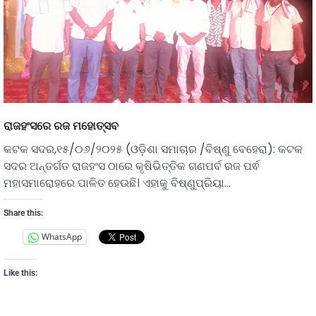
ରାଜହଂସରେ ରଜ ମହୋତ୍ସବ
କଟକ ସଦର,୧୫/୦୬/୨୦୨୫ (ଓଡ଼ିଶା ସମାଚାର /ବିଷ୍ଣୁ ବେହେରା): କଟକ
ସଦର ଅନ୍ତର୍ଗତ ରାଜହଂସ ଠାରେ କୃଷିଭିତ୍ତିକ ଗଣପର୍ବ ରଜ ପର୍ଵ
ମହାସମାରୋହରେ ପାଳିତ ହେଉଛି। ଏହାକୁ ବିଷ୍ଣୁପ୍ରିୟା…
Share this:
WhatsApp
Like this: