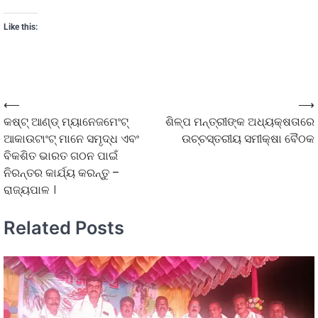
Like this:
⟵
⟶
କଷ୍ଟ୍ ଆଣ୍ଡ୍ ମ୍ୟାନେଜମେଂଟ୍
ଶିଳ୍ପ ମନ୍ତ୍ରୀଙ୍କ ଅଧ୍ୟକ୍ଷତାରେ
ଆକାଉଟାଂଟ୍ ମାନେ ସମୃଦ୍ଧ ଏବଂ
ଉଚ୍ଚସ୍ତରୀୟ ସମୀକ୍ଷା ବୈଠକ
ବିକଶିତ ଭାରତ ଗଠନ ପାଇଁ
ନିରନ୍ତର କାର୍ଯ୍ୟ କରନ୍ତୁ –
ରାଜ୍ୟପାଳ ।
Related Posts