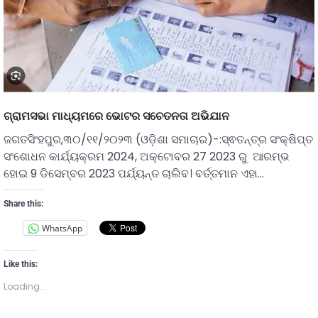
ଗ୍ରାମସଭା ମାଧ୍ୟମରେ ଭୋଟର ସଚେତନତା ଅଭିଯାନ
ଜଗତସିଂହପୁର,୩୦/୧୧/୨୦୨୩ (ଓଡ଼ିଶା ସମାଚାର)-:ସ୍ଵତନ୍ତ୍ର ସଂକ୍ଷିପ୍ତ
ସଂଶୋଧନ କାର୍ଯ୍ୟକ୍ରମ 2024, ଅକ୍ଟୋବର 27 2023 ରୁ ଆରମ୍ଭ
ହୋଇ 9 ଡିସେମ୍ବର 2023 ପର୍ଯ୍ୟନ୍ତ ଚାଲିବ। ବର୍ତ୍ତମାନ ଏହା…
Share this:
WhatsApp
Like this:
Loading...