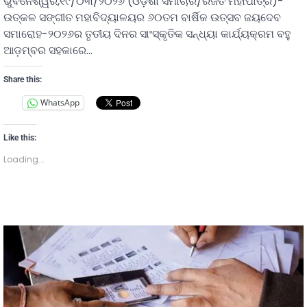
ଭୁବନେଶ୍ୱର,୧୯/୦୩/୨୦୨୬ (ଓଡ଼ିଶା ସମାଚାର/ରଜତ ମହାପାତ୍ର)-
ଉତ୍କଳ ସଙ୍ଗୀତ ମହାବିଦ୍ୟାଳୟର ୬୦ତମ ବାର୍ଷିକ ଉତ୍ସବ ଜୟଦେବ
ସମାରୋହ-୨୦୨୬ର ତୃତୀୟ ଦିନର ସାଂସ୍କୃତିକ ସନ୍ଧ୍ୟା କାର୍ଯ୍ୟକ୍ରମ ବହୁ
ଆଡ଼ମ୍ବର ସହକାରେ…
Share this:
WhatsApp
Like this:
Loading...