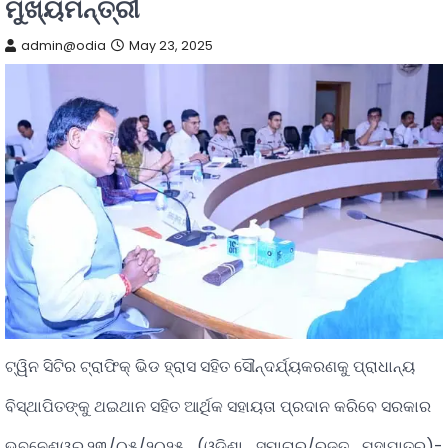
ମୁଖ୍ୟମନ୍ତ୍ରୀ
admin@odia
May 23, 2025
ଟ୍ୱିନ ସିଟିର ଟ୍ରାଫିକ୍ ଭିଡ ହ୍ରାସ ସହିତ ସୌନ୍ଦର୍ଯ୍ୟକରଣକୁ ପ୍ରାଧାନ୍ୟ
ବିସ୍ଥାପିତଙ୍କୁ ଥଇଥାନ ସହିତ ଆର୍ଥିକ ସହାୟତା ପ୍ରଦାନ କରିବେ ସରକାର
ଭୁବନେଶ୍ୱର,୨୩/୦୫/୨୦୨୫ (ଓଡ଼ିଶା ସମାଚାର/ରଜତ ମହାପାତ୍ର)-