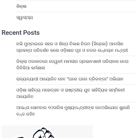
ଶିକ୍ଷା
ସ୍ୱାସ୍ଥ୍ୟ
Recent Posts
ନଭି ମୁମ୍ବାଇରେ ସହର ଓ ଶିଳ୍ପ ବିକାଶ ନିଗମ (ସିଡ୍‌କୋ) ଆବାସିକ
ପ୍ରକଳ୍ପ ପରିଦର୍ଶନ କଲେ ଓଡ଼ିଶାର ଗୃହ ଓ ନଗର ଉନ୍ନୟନ ମନ୍ତ୍ରୀ
ଜିଲ୍ଲା ଅଦାଲତରେ ଦେୱାନୀ ମାମଲାର ପ୍ରଭାବଶାଳୀ ପରିଚାଳନା ନେଇ
ଦିନିକିଆ କର୍ମଶାଳା
ରାଜ୍ୟବ୍ୟାପୀ ଆୟୋଜିତ ହେବ “ଘରେ ଘରେ ତ୍ରିରଙ୍ଗା” ଅଭିଯାନ
ଓଡ଼ିଶା ସାହିତ୍ୟ ମହୋତ୍ସବ ଓ ରାଷ୍ଟ୍ରୀୟ ଯୁବ ସାହିତ୍ୟିକ ସମ୍ମିଳନୀ
ଆୟୋଜିତ
ଆସନ୍ତା ସୋମବାର ୧୦ତାରିଖ ମୁଖ୍ୟମନ୍ତ୍ରୀଙ୍କ ଜନଅଭିଯୋଗ ଶୁଣାଣି
ବନ୍ଦ ରହିବ