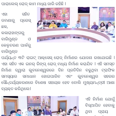
ପାରାଲେଲ୍ ରୋଡ୍ କାମ ମଧ୍ୟ ଜାରି ରହିଛି ।
ଏହା ସହିତ
ଡମଣାରୁ ପ୍ରେସ୍
ଛକ,
କଳାରାହାଙ୍ଗରୁ
ବାରିମୁଣ୍ଡ ଓ
କେଳୁଚରଣ ପାର୍କରୁ
ବାରିମୁଣ୍ଡ
ପର୍ଯ୍ୟନ୍ତ ୩ଟି ରାଇଟ୍ ଆକ୍‌ସେସ୍ ରୋଡ୍ ନିର୍ମାଣର ଯୋଜନା ରଖାଯାଇଛି ।
ଏହା ସହିତ ଏକ ଇନର୍ ରିଙ୍ଗ୍ ରୋଡ୍ ମଧ୍ୟ ନିର୍ମାଣ କରାଯିବ । ଏହି ସମସ୍ତ
ନିର୍ମାଣ ଦ୍ୱାରା ଭୁବନେଶ୍ୱରରେ ଦିନ ପ୍ରତିଦିନ ବଢୁଥିବା ଟ୍ରାଫିକ
ସମସ୍ୟାର ସମାଧାନ ହୋଇପାରିବ ଏବଂ ଭୁବନେଶ୍ୱର ସହରର
ସୌନ୍ଦର୍ଯ୍ୟକରଣରେ ବିଶେଷ ସହାୟକ ହେବ ବୋଲି ମୁଖ୍ୟମନ୍ତ୍ରୀ ଆଶା
ବ୍ୟକ୍ତ କରିଥିଲେ।
ଏହି ନିର୍ମାଣ ଯୋଗୁଁ
ବିସ୍ଥାପିତ ହେବାକୁ
ଥିବା ପ୍ରାୟ