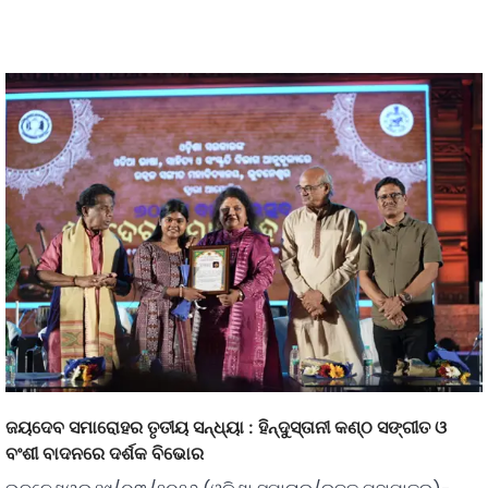
ଜୟଦେବ ସମାରୋହର ତୃତୀୟ ସନ୍ଧ୍ୟା : ହିନ୍ଦୁସ୍ତାନୀ କଣ୍ଠ ସଙ୍ଗୀତ ଓ
ବଂଶୀ ବାଦନରେ ଦର୍ଶକ ବିଭୋର