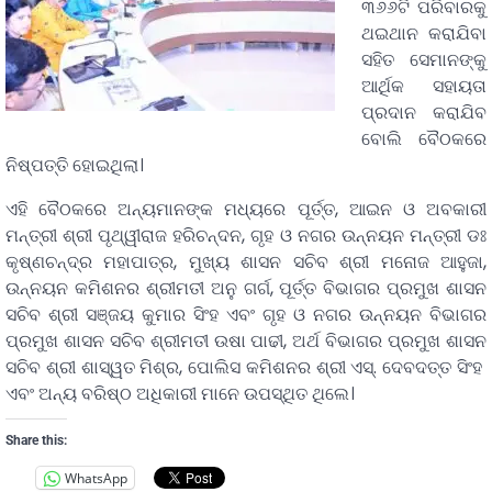
୩୬୬ଟି ପରିବାରକୁ
ଥଇଥାନ କରାଯିବା
ସହିତ ସେମାନଙ୍କୁ
ଆର୍ଥିକ ସହାୟତା
ପ୍ରଦାନ କରାଯିବ
ବୋଲି ବୈଠକରେ
ନିଷ୍ପତ୍ତି ହୋଇଥିଲା।
ଏହି ବୈଠକରେ ଅନ୍ୟମାନଙ୍କ ମଧ୍ୟରେ ପୂର୍ତ୍ତ, ଆଇନ ଓ ଅବକାରୀ
ମନ୍ତ୍ରୀ ଶ୍ରୀ ପୃଥ୍ୱୀରାଜ ହରିଚନ୍ଦନ, ଗୃହ ଓ ନଗର ଉନ୍ନୟନ ମନ୍ତ୍ରୀ ଡଃ
କୃଷ୍ଣଚନ୍ଦ୍ର ମହାପାତ୍ର, ମୁଖ୍ୟ ଶାସନ ସଚିବ ଶ୍ରୀ ମନୋଜ ଆହୁଜା,
ଉନ୍ନୟନ କମିଶନର ଶ୍ରୀମତୀ ଅନୁ ଗର୍ଗ, ପୂର୍ତ୍ତ ବିଭାଗର ପ୍ରମୁଖ ଶାସନ
ସଚିବ ଶ୍ରୀ ସଞ୍ଜୟ କୁମାର ସିଂହ ଏବଂ ଗୃହ ଓ ନଗର ଉନ୍ନୟନ ବିଭାଗର
ପ୍ରମୁଖ ଶାସନ ସଚିବ ଶ୍ରୀମତୀ ଉଷା ପାଢୀ, ଅର୍ଥ ବିଭାଗର ପ୍ରମୁଖ ଶାସନ
ସଚିବ ଶ୍ରୀ ଶାସ୍ୱତ ମିଶ୍ର, ପୋଲିସ କମିଶନର ଶ୍ରୀ ଏସ୍. ଦେବଦତ୍ତ ସିଂହ
ଏବଂ ଅନ୍ୟ ବରିଷ୍ଠ ଅଧିକାରୀ ମାନେ ଉପସ୍ଥିତ ଥିଲେ।
Share this:
WhatsApp