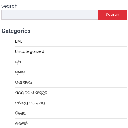
Search
Search
Categories
LIVE
Uncategorized
କୃଷି
କ୍ରୀଡ଼ା
ତାଜା ଖବର
ପର୍ଯ୍ୟଟନ ଓ ସଂସ୍କୃତି
ବାଣିଜ୍ୟ ବ୍ୟବସାୟ
ବିଶେଷ
ରାଜନୀତି