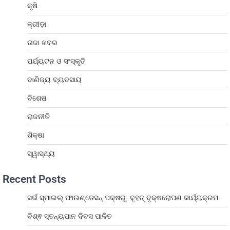
କୃଷି
କ୍ରୀଡ଼ା
ତାଜା ଖବର
ପର୍ଯ୍ୟଟନ ଓ ସଂସ୍କୃତି
ବାଣିଜ୍ୟ ବ୍ୟବସାୟ
ବିଶେଷ
ରାଜନୀତି
ଶିକ୍ଷା
ସ୍ୱାସ୍ଥ୍ୟ
Recent Posts
ସର୍ଭ ସ୍ମାଇଲ୍ ଫାଉଣ୍ଡେସନ୍ ପକ୍ଷରୁ ବୃହତ୍ ବୃକ୍ଷରୋପଣ କାର୍ଯ୍ୟକ୍ରମ
ବିଶ୍ଵ ସ୍ତନ୍ୟପାନ ଦିବସ ପାଳିତ