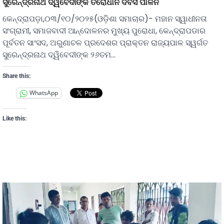
ସୁରେନ୍ଦ୍ରନାଥ ଦ୍ୱିବେଦୀଙ୍କ ତିରୋଧାନ ଦିବସ ପାଳନ
କେନ୍ଦ୍ରାପଡ଼ା,୦୩/୧୦/୨୦୨୫(ଓଡ଼ିଶା ସମାଚାର)- ମହାନ ସ୍ୱାଧୀନତା
ସଂଗ୍ରାମୀ, ସମାଜବାଦୀ ଆନ୍ଦୋଳନର ମୁଖ୍ୟ ପୁରୋଧା, କେନ୍ଦ୍ରାପଡାର
ପୂର୍ବତନ ସାଂସଦ, ଅରୁଣାଚଳ ପ୍ରଦେଶର ପ୍ରାକ୍ତନ ରାଜ୍ୟପାଳ ସ୍ୱର୍ଗତ
ସୁରେନ୍ଦ୍ରନାଥ ଦ୍ୱିବେଦୀଙ୍କ ୨୬ତମ…
Share this:
WhatsApp
Like this: