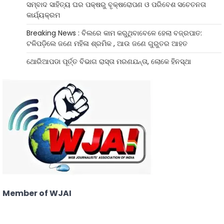
ସମ୍ବାଦ ସାହିତ୍ୟ ଘର ପକ୍ଷରୁ ବୃକ୍ଷରୋପଣ ଓ ପରିବେଶ ସଚେତନତା
କାର୍ଯ୍ୟକ୍ରମ
Breaking News : ବିଲରେ କାମ କରୁଥିବାବେଳେ ହେଲା ବଜ୍ରପାତ:
ଟଳିପଡ଼ିଲେ ଜଣେ ମହିଳା ଶ୍ରମିକ , ଆଉ ଜଣେ ଗୁରୁତର ଆହତ
ଥୋରିଆପଡା ପୂର୍ତ୍ତ ବିଭାଗ ରାସ୍ତା ମରଣଯନ୍ତା, ଲୋକେ ହିନସ୍ଥା
Member of WJAI