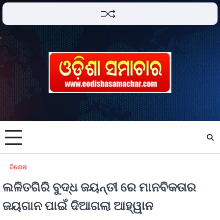
ବିଶେଷ
ଲଳିତଗିରି ବୁଦ୍ଧ ଜୟନ୍ତୀ ରେ ମାନବିକତାର
ଜୟଗାନ ପାଇଁ ଦିଆଗଲା ଆହ୍ୱାନ