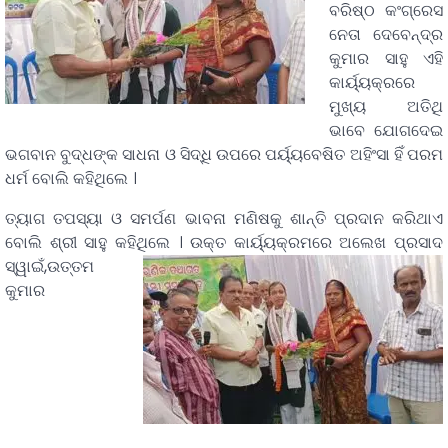
ବରିଷ୍ଠ କଂଗ୍ରେସ
ନେତା ଦେବେନ୍ଦ୍ର
କୁମାର ସାହୁ ଏହି
କାର୍ୟ୍ୟକ୍ରରେ
ମୁଖ୍ୟ ଅତିଥି
ଭାବେ ଯୋଗଦେଇ
ଭଗବାନ ବୁଦ୍ଧଙ୍କ ସାଧନା ଓ ସିଦ୍ଧି ଉପରେ ପର୍ୟ୍ୟବେଷିତ ଅହିଂସା ହିଁ ପରମ
ଧର୍ମ ବୋଲି କହିଥିଲେ ।
ତ୍ୟାଗ ତପସ୍ୟା ଓ ସମର୍ପଣ ଭାବନା ମଣିଷକୁ ଶାନ୍ତି ପ୍ରଦାନ କରିଥାଏ
ବୋଲି ଶ୍ରୀ ସାହୁ କହିଥିଲେ ।
ଉକ୍ତ କାର୍ୟ୍ୟକ୍ରମରେ ଅଲେଖ ପ୍ରସାଦ
ସ୍ୱାଇଁ,ଉତ୍ତମ
କୁମାର