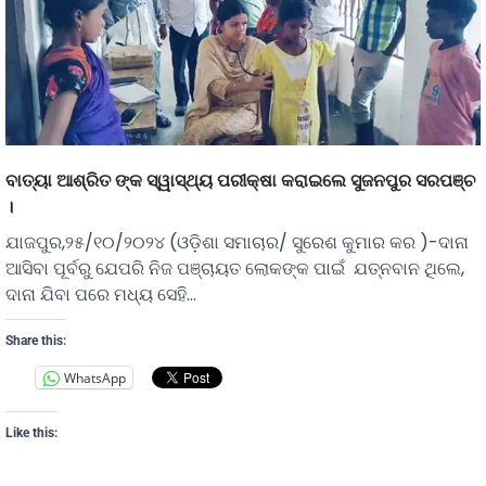
ବାତ୍ୟା ଆଶ୍ରିତ ଙ୍କ ସ୍ୱାସ୍ଥ୍ୟ ପରୀକ୍ଷା କରାଇଲେ ସୁଜନପୁର ସରପଞ୍ଚ
।
ଯାଜପୁର,୨୫/୧୦/୨୦୨୪ (ଓଡ଼ିଶା ସମାଚାର/ ସୁରେଶ କୁମାର କର )-ଦାନା
ଆସିବା ପୂର୍ବରୁ ଯେପରି ନିଜ ପଞ୍ଚାୟତ ଲୋକଙ୍କ ପାଇଁ ଯତ୍ନବାନ ଥିଲେ,
ଦାନା ଯିବା ପରେ ମଧ୍ୟ ସେହି…
Share this:
WhatsApp
Like this: