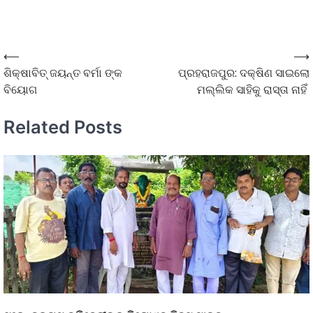
⟵
⟶
ଶିକ୍ଷାବିତ୍ ଜୟନ୍ତ ବର୍ମା ଙ୍କ
ପ୍ରହରାଜପୁର: ଦକ୍ଷିଣ ସାଇଲୋ
ବିୟୋଗ
ମଲ୍ଲିକ ସାହିକୁ ରାସ୍ତା ନାହିଁ
Related Posts