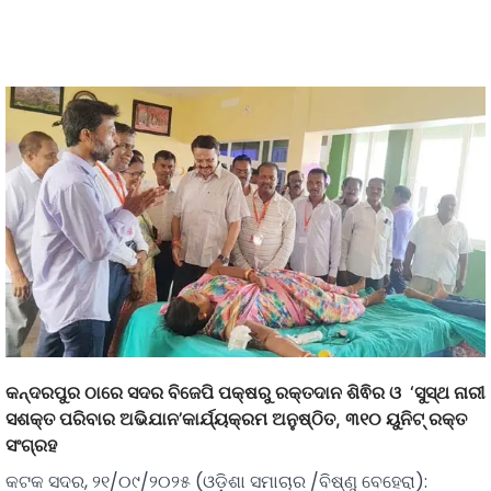
କନ୍ଦରପୁର ଠାରେ ସଦର ବିଜେପି ପକ୍ଷରୁ ରକ୍ତଦାନ ଶିଵିର ଓ ‘ସୁସ୍ଥ ନାରୀ
ସଶକ୍ତ ପରିବାର ଅଭିଯାନ’କାର୍ଯ୍ୟକ୍ରମ ଅନୁଷ୍ଠିତ, ୩୧୦ ୟୁନିଟ୍ ରକ୍ତ
ସଂଗ୍ରହ
କଟକ ସଦର, ୨୧/୦୯/୨୦୨୫ (ଓଡ଼ିଶା ସମାଚାର /ବିଷ୍ଣୁ ବେହେରା):