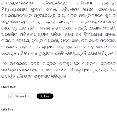
ବେହେରା,ଦେବେନ୍ଦ୍ର ପରିଡା,ଚୈତନ୍ୟ ପାଣି,ଉମା ପ୍ରସନ୍ନ
ମିଶ୍ର,ପ୍ରମୋଦ କୁମାର ସାମଲ, ତ୍ରିଲୋଚନ ସାମଲ, ଧୀରେନ୍ଦ୍ର
ମହାରଣା,ପ୍ରଶାନ୍ତ ଖଟୁଆ,ବସନ୍ତ ଦାସ, ଶରତ ମହାନ୍ତି,ରଞ୍ଜନ କୁମାର
ସାହୁ,ବ୍ରଜବନ୍ଧୁ ପ୍ରଧାନ, ମହେନ୍ଦ୍ର ରାଉତ, ପରମାନନ୍ଦ ସିଂହ, ତ୍ରିଲୋଚନ
ସେଠୀ, ପ୍ରଭାତ ମଲିକ, ସାଗର ନନ୍ଦ, ଅଭୟ ମହାନ୍ତି, ଅଶୋକ ମହାନ୍ତି,
ଅରକ୍ଷିତ ବାରିକ,ରାଧାଶ୍ୟାମ ପରିଡା, କୁଞ୍ଜ ବନ ସିଂହ,ରମେଶ ସାମଲ,
ନାରାୟଣ ବେହେରା, ସୁମନ୍ତ ମହାରଣା, ସାଜିତ ଖାନ, ଉମାକାନ୍ତ ପ୍ରହରାଜ,
ମଙ୍ଗରାଜ ମହାରଣା, ଭାଗ୍ୟଧର ସାହୁ ଙ୍କ ସମେତ ବହୁ ଜନସାଧାରଣ
ଉପସ୍ଥିତ ରହି ଭଗବାନ ବୁଦ୍ଧଙ୍କ ପ୍ରତି ଶ୍ରଦ୍ଧାଞ୍ଜଳି ଅର୍ପଣ କରିଥିଲେ ।
ଏହି ଅବସରରେ ଚଳିତ ମାଟ୍ରିକ ପରୀକ୍ଷାରେ ମାହାଙ୍ଗା ବ୍ଲକରେ
ସର୍ବୋଚ୍ଚ ନମ୍ବର ରଖିଥିବା ଅଙ୍କିତା ତ୍ରିପାଠୀ ଙ୍କୁ ପୁଷ୍ପଗୁଛ, ଉତ୍ତରୀୟ
ଓ ଆର୍ଥିକ ରାଶି ଦେଇ ସମ୍ମାନୀତ କରିଥିଲେ ।
Share this:
WhatsApp
Like this: