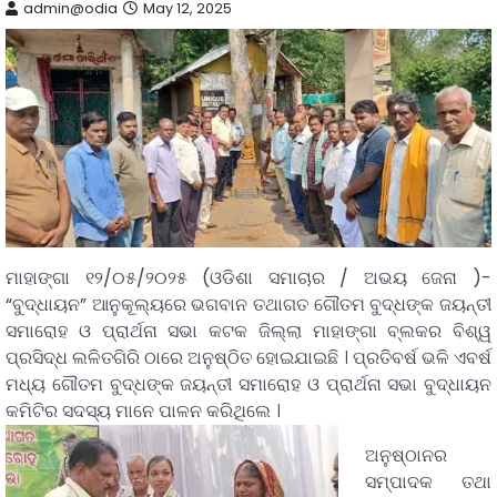
admin@odia
May 12, 2025
ମାହାଙ୍ଗା ୧୨/୦୫/୨୦୨୫ (ଓଡିଶା ସମାଚାର / ଅଭୟ ଜେନା )-
“ବୁଦ୍ଧାୟନ” ଆନୁକୂଲ୍ୟରେ ଭଗବାନ ତଥାଗତ ଗୌତମ ବୁଦ୍ଧଙ୍କ ଜୟନ୍ତୀ
ସମାରୋହ ଓ ପ୍ରାର୍ଥନା ସଭା କଟକ ଜିଲ୍ଲା ମାହାଙ୍ଗା ବ୍ଲକର ବିଶ୍ୱ
ପ୍ରସିଦ୍ଧ ଲଳିତଗିରି ଠାରେ ଅନୁଷ୍ଠିତ ହୋଇଯାଇଛି । ପ୍ରତିବର୍ଷ ଭଳି ଏବର୍ଷ
ମଧ୍ୟ ଗୌତମ ବୁଦ୍ଧଙ୍କ ଜୟନ୍ତୀ ସମାରୋହ ଓ ପ୍ରାର୍ଥନା ସଭା ବୁଦ୍ଧାୟନ
କମିଟିର ସଦସ୍ୟ ମାନେ ପାଳନ କରିଥିଲେ ।
ଅନୁଷ୍ଠାନର
ସମ୍ପାଦକ ତଥା