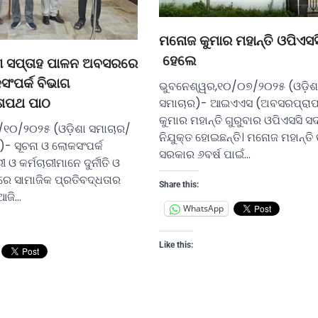
ମନୋଜ କୁମାର ମହାନ୍ତି ଓପିଏସ
ହେଲେ
ବାରଣ ସପ୍ତାହ ପାଳନ ଅବସରରେ
ସଂପର୍କ ବିଭାଗ
ଭୁବନେଶ୍ୱର,୧୦/୦୭/୨୦୨୫ (ଓଡ଼ିଶ
ସମାଚାର)- ଆଇଏଏସ (ଅବସରପ୍ରାପ
 ଶପଥ ପାଠ
କୁମାର ମହାନ୍ତି ଗୁରୁବାର ଓପିଏସସି ସ
/୧୦/୨୦୨୫ (ଓଡ଼ିଶା ସମାଚାର/
ନିଯୁକ୍ତ ହୋଇଛନ୍ତି। ମନୋଜ ମହାନ୍ତି ଙ
- ସୂଚନା ଓ ଲୋକସଂପର୍କ
ସରକାର ୬ବର୍ଷ ପାଇଁ…
ଓ କର୍ମଚାରୀମାନେ ଦୁର୍ନୀତି ଓ
େ ସାମାଜିକ ପ୍ରତିବଦ୍ଧତାର
Share this:
ଆଜି…
WhatsApp
Like this: