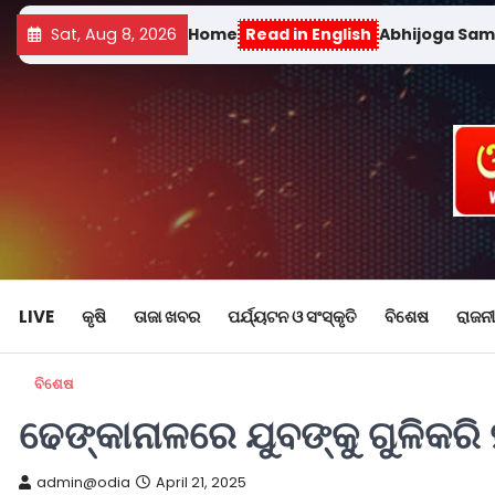
Sat, Aug 8, 2026
Home
Read in English
Abhijoga Sa
LIVE
କୃଷି
ତାଜା ଖବର
ପର୍ଯ୍ୟଟନ ଓ ସଂସ୍କୃତି
ବିଶେଷ
ରାଜନୀ
ବିଶେଷ
ଢେଙ୍କାନାଳରେ ଯୁବଙ୍କୁ ଗୁଳିକରି 
admin@odia
April 21, 2025