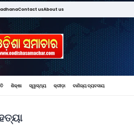
madhana
Contact us
About us
ତି
ଶିକ୍ଷା
ସ୍ୱାସ୍ଥ୍ୟ
କ୍ରୀଡ଼ା
ବାଣିଜ୍ୟ ବ୍ୟବସାୟ
ହତ୍ୟା