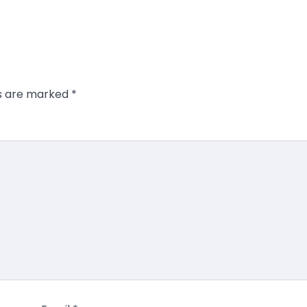
ds are marked
*