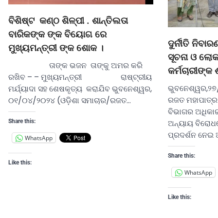
ବିଶିଷ୍ଟ କଣ୍ଠ ଶିଳ୍ପୀ . ଶାନ୍ତିଲତା
ବାରିକଙ୍କ ଙ୍କ ବିୟୋଗ ରେ
ଦୁର୍ନୀତି ନି
ମୁଖ୍ୟମନ୍ତ୍ରୀ ଙ୍କ ଶୋକ ।
ସୂଚନା ଓ ଲୋକ
ତାଙ୍କ ଭଜନ ତାଙ୍କୁ ଅମର କରି
କର୍ମଚାରୀଙ୍କ
ରଖିବ – – ମୁଖ୍ୟମନ୍ତ୍ରୀ ରାଷ୍ଟ୍ରୀୟ
ଭୁବନେଶ୍ୱର,୨୭
ମର୍ଯ୍ୟାଦା ସହ ଶେଷକୃତ୍ୟ କରାଯିବ ଭୁବନେଶ୍ୱର,
ରଜତ ମହାପାତ୍ର)
୦୧/୦୪/୨୦୨୪ (ଓଡ଼ିଶା ସମାଚାର/ରଜତ…
ବିଭାଗର ଅଧିକାରୀ 
ଅନ୍ୟାୟ ବିରୋଧର
Share this:
ପ୍ରଦର୍ଶନ ନେଇ 
WhatsApp
Share this:
Like this:
WhatsApp
Like this: