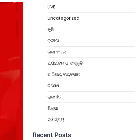
LIVE
Uncategorized
କୃଷି
କ୍ରୀଡ଼ା
ତାଜା ଖବର
ପର୍ଯ୍ୟଟନ ଓ ସଂସ୍କୃତି
ବାଣିଜ୍ୟ ବ୍ୟବସାୟ
ବିଶେଷ
ରାଜନୀତି
ଶିକ୍ଷା
ସ୍ୱାସ୍ଥ୍ୟ
Recent Posts