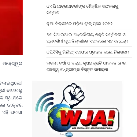
ଓଏଭି ଛାତ୍ରଛାତ୍ରୀଙ୍କ ଶୈକ୍ଷିକ ସଫଳତାକୁ
ସମ୍ମାନ
ନୂଆ ଦିଲ୍ଲୀରେ ଓଡ଼ିଶା ଫୁଡ୍ ପ୍ରୋ ୨୦୨୬
୭ମ ସିଆଇଆଇ ଅନ୍ତର୍ଜାତୀୟ ଶକ୍ତି ସମ୍ମିଳନୀ ଓ
ପ୍ରଦର୍ଶନୀ ନୂଆଦିଲ୍ଲୀରେ ସଫଳତାର ସହ ସମ୍ପନ୍ନ
ଓପିସିସିକୁ ରିଲିଫ୍ ସହାୟତା ପ୍ରଦାନ କଲେ ନିରଞ୍ଜନ
ୀୟ ମହେଶ୍ୱର
ଲଗାଣ ବର୍ଷା ଓ ବନ୍ୟା କ୍ଷୟକ୍ଷତି ଆକଳନ ନେଇ
ରାଜସ୍ୱ ମନ୍ତ୍ରୀଙ୍କ ବିସ୍ତୃତ ସମୀକ୍ଷା
 ଚଳାଇଥିଲେ।
୍ରୀ ବାହାରକୁ
ଏକ ସ୍ଥାନରେ
େଲେ ଡାକ୍ତର
ି ଏହି ଘଟଣା