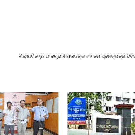
ଶିକ୍ଷାବିତ ଡ଼ଃ ଭାବଗ୍ରାହୀ ରାଉତଙ୍କ ୬୫ ତମ ସ୍ଵନକ୍ଷତ୍ର ଦିବ