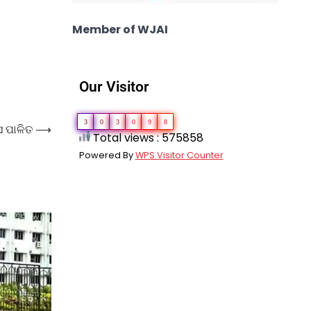
Member of WJAI
Our Visitor
3
0
3
0
9
8
ସ ପାଳିତ
⟶
Total views : 575858
Powered By
WPS Visitor Counter