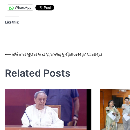
WhatsApp
Like this:
⟵
କଳିଙ୍ଗ ସୁପର କପ୍ ଫୁଟବଲ୍ ଟୁର୍ଣ୍ଣାମେଣ୍ଟ ଆରମ୍ଭ
Related Posts