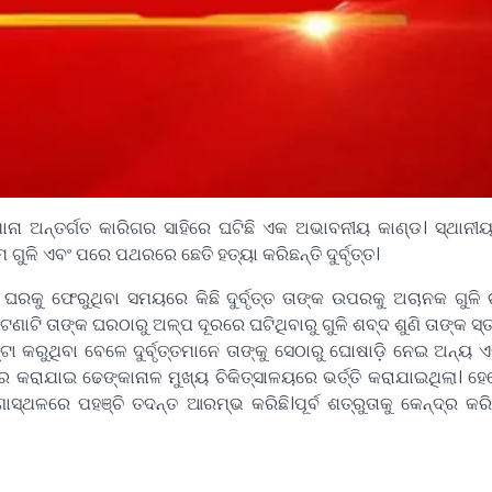
ନା ଅନ୍ତର୍ଗତ କାରିଗର ସାହିରେ ଘଟିଛି ଏକ ଅଭାବନୀୟ କାଣ୍ଡ। ସ୍ଥାନ
ୁଳି ଏବଂ ପରେ ପଥରରେ ଛେତି ହତ୍ୟା କରିଛନ୍ତି ଦୁର୍ବୃତ୍ତ।
ଳକୁ ଘରକୁ ଫେରୁଥିବା ସମୟରେ କିଛି ଦୁର୍ବୃତ୍ତ ତାଙ୍କ ଉପରକୁ ଅଚାନକ ଗୁଳି
ାଟି ତାଙ୍କ ଘରଠାରୁ ଅଳ୍ପ ଦୂରରେ ଘଟିଥିବାରୁ ଗୁଳି ଶବ୍ଦ ଶୁଣି ତାଙ୍କ ସ୍ତ
ା କରୁଥିବା ବେଳେ ଦୁର୍ବୃତ୍ତମାନେ ତାଙ୍କୁ ସେଠାରୁ ଘୋଷାଡ଼ି ନେଇ ଅନ୍ୟ 
କରାଯାଇ ଢେଙ୍କାନାଳ ମୁଖ୍ୟ ଚିକିତ୍ସାଳୟରେ ଭର୍ତ୍ତି କରାଯାଇଥିଲା। ହ
୍ଥଳରେ ପହଞ୍ଚି ତଦନ୍ତ ଆରମ୍ଭ କରିଛି।ପୂର୍ବ ଶତ୍ରୁତାକୁ କେନ୍ଦ୍ର କର