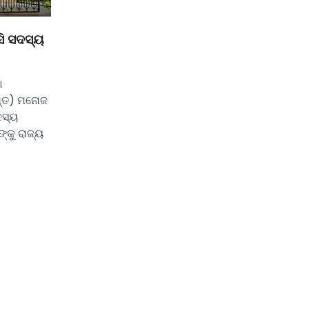
ସି ସଦସ୍ୟ
ା
୍ତ) ମନୋଜ
ଦସ୍ୟ
୍କୁ ରାଜ୍ୟ