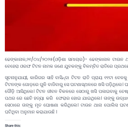
ଢେଙ୍କାନାଳ,୨୧/୦୪/୨୦୨୫(ଓଡ଼ିଶା ସମାଚାର)- ଢେଙ୍କାନାଳ ଟାଉନ ଥା
ବେହେରା ଓରଫ ଟିଟନ ନାମକ ଜଣେ ଯୁବକଙ୍କୁ ବିଳମ୍ବିତ ରାତିରେ ପ୍ରଥମେ ଗ
ସୂଚନାନୁଯାୟୀ, କାରିଗର ସାହି ବାସିନ୍ଦା ଟିଟନ ରାତି ପ୍ରାୟ ୧୧ଟା ବେ
ଟିଟନଙ୍କ ଗୋଡ଼ରେ ଗୁଳି ବାଜିବାରୁ ସେ ଘଟଣାସ୍ଥଳରେ ଖସି ପଡ଼ିଥିଲେ। ଘଟଣ
ଦୌଡ଼ି ଆସିଥିଲେ। ଟିଟନ ଜୀବନ ବିକଳରେ ସେଠାରୁ ଖସି ପଳାଇବାକୁ ଚେଷ୍ଟ
ପଥର ରେ ଛେଚି ହତ୍ୟା କରି ଫେରାର ହୋଇ ଯାଇଥିଲେ। ତାଙ୍କୁ ଉଦ୍ଧାର 
ସେଠାରେ ତାଙ୍କୁ ମୃତ ଘୋଷଣା କରିଥିଲେ। ଟାଉନ ଥାନା ପୋଲିସ ଘଟଣାସ
ଘଟିଥିବା ଅନୁମାନ କରାଯାଉଛି ।
Share this: