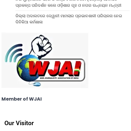
ପ୍ରକଳ୍ପ ପରିଦର୍ଶନ କଲେ ଓଡ଼ିଶାର ଗୃହ ଓ ନଗର ଉନ୍ନୟନ ମନ୍ତ୍ରୀ
ଜିଲ୍ଲା ଅଦାଲତରେ ଦେୱାନୀ ମାମଲାର ପ୍ରଭାବଶାଳୀ ପରିଚାଳନା ନେଇ
ଦିନିକିଆ କର୍ମଶାଳା
Member of WJAI
Our Visitor