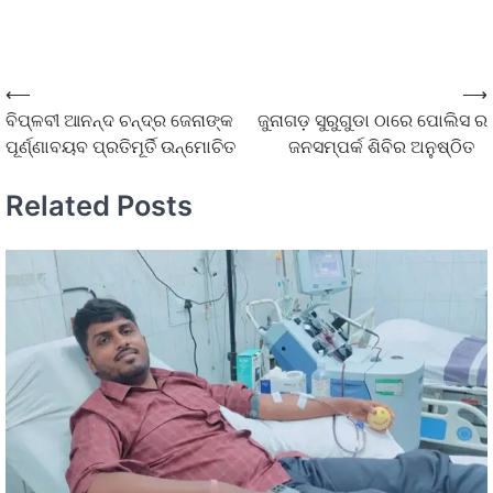
⟵
⟶
ବିପ୍ଳବୀ ଆନନ୍ଦ ଚନ୍ଦ୍ର ଜେନାଙ୍କ
ଜୁନାଗଡ଼ ସୁରୁଗୁଡା ଠାରେ ପୋଲିସ ର
ପୂର୍ଣ୍ଣାବୟବ ପ୍ରତିମୂର୍ତି ଉନ୍ମୋଚିତ
ଜନସମ୍ପର୍କ ଶିବିର ଅନୁଷ୍ଠିତ
Related Posts