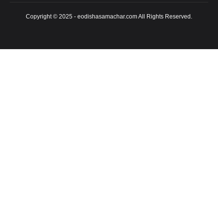
Copyright © 2025 - eodishasamachar.com All Rights Reserved.