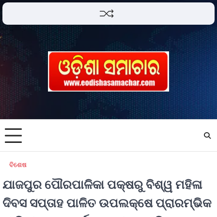
ବିଶେଷ
ଯାଜପୁର ପୌରପାଳିକା ପକ୍ଷରୁ ବିଶ୍ୱ ମହିଳା
ଦିବସ ସପ୍ତାହ ପାଳିତ ଉପଲକ୍ଷେ ପ୍ରାରମ୍ଭିକ