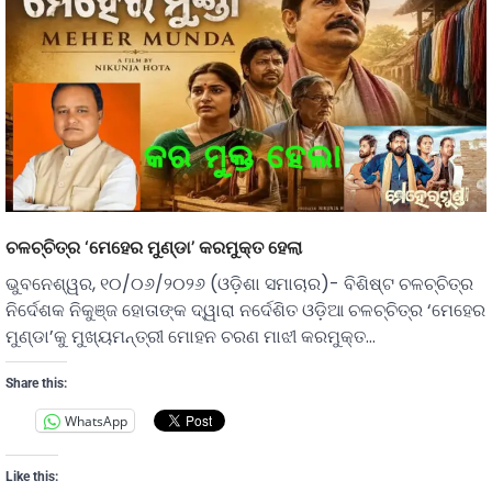
ଚଳଚ୍ଚିତ୍ର ‘ମେହେର ମୁଣ୍ଡା’ କରମୁକ୍ତ ହେଲା
ଭୁବନେଶ୍ୱର, ୧୦/୦୬/୨୦୨୬ (ଓଡ଼ିଶା ସମାଚାର)- ବିଶିଷ୍ଟ ଚଳଚ୍ଚିତ୍ର
ନିର୍ଦେଶକ ନିକୁଞ୍ଜ ହୋତାଙ୍କ ଦ୍ୱାରା ନର୍ଦେଶିତ ଓଡ଼ିଆ ଚଳଚ୍ଚିତ୍ର ‘ମେହେର
ମୁଣ୍ଡା’କୁ ମୁଖ୍ୟମନ୍ତ୍ରୀ ମୋହନ ଚରଣ ମାଝୀ କରମୁକ୍ତ…
Share this:
WhatsApp
Like this: