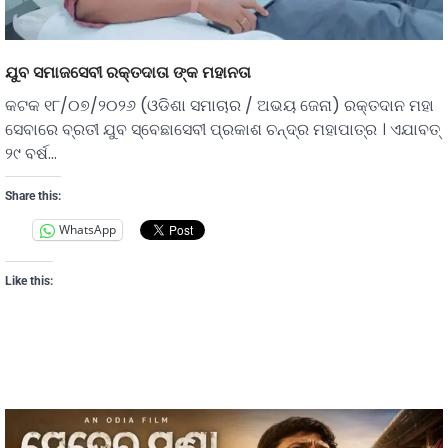
ଯୁବ ସମାଜସେବୀ ରକ୍ତଦାତା ଙ୍କ ମହାନତା
କଟକ ୧୮/୦୭/୨୦୨୬ (ଓଡିଶା ସମାଚାର / ଅଭୟ ଜେନା) ରକ୍ତଦାନ ମହା
ସେବାରେ ବ୍ରତୀ ଯୁବ ସ୍ବେଛାସେବୀ ପ୍ରକାଶ ଚନ୍ଦ୍ର ମହାପାତ୍ର । ଏଯାବତ୍
୨୯ ବର୍ଷ…
Share this:
WhatsApp
Like this: