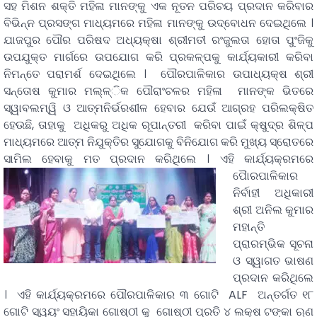
ସହ ମିଶନ ଶକ୍ତି ମହିଳା ମାନଙ୍କୁ ଏକ ନୂତନ ପରିଚୟ ପ୍ରଦାନ କରିବାର
ବିଭିନ୍ନ ପ୍ରସଙ୍ଗ ମାଧ୍ୟମରେ ମହିଳା ମାନଙ୍କୁ ଉଦ୍ବୋଧନ ଦେଇଥିଲେ ।
ଯାଜପୁର ପୌର ପରିଷଦ ଅଧ୍ୟକ୍ଷା ଶ୍ରୀମତୀ ରଂଜୁଲତା ହୋତା ପୁଂଜିକୁ
ଉପଯୁକ୍ତ ମାର୍ଗରେ ଉପଯୋଗ କରି ପ୍ରକଳ୍ପକୁ କାର୍ଯ୍ୟକାରୀ କରିବା
ନିମନ୍ତେ ପରାମର୍ଶ ଦେଇଥିଲେ । ପୌରପାଳିକାର ଉପାଧ୍ୟକ୍ଷ ଶ୍ରୀ
ସନ୍ତୋଷ କୁମାର ମଲ୍ଳ୍ିକ ପୌରାଂଚଳର ମହିଳା ମାନଙ୍କ ଭିତରେ
ସ୍ୱାବଲମ୍ୱି ଓ ଆତ୍ମନିର୍ଭରଶୀଳ ହେବାର ଯେଉଁ ଆଗ୍ରହ ପରିଲକ୍ଷିତ
ହେଉଛି, ତାହାକୁ ଅଧିକରୁ ଅଧିକ ରୂପାନ୍ତରୀ କରିବା ପାଇଁ କ୍ଷୁଦ୍ର ଶିଳ୍ପ
ମାଧ୍ୟମରେ ଆତ୍ମ ନିଯୁକ୍ତିର ସୁଯୋଗକୁ ବିନିଯୋଗ କରି ମୁଖ୍ୟ ସ୍ରୋତରେ
ସାମିଲ ହେବାକୁ ମତ ପ୍ରଦାନ କରିଥିଲେ ।
ଏହି କାର୍ଯ୍ୟକ୍ରମରେ
ପୈାରପାଳିକାର
ନିର୍ବାହୀ ଅଧିକାରୀ
ଶ୍ରୀ ଅନିଲ କୁମାର
ମହାନ୍ତି
ପ୍ରାରମ୍ଭିକ ସୂଚନା
ଓ ସ୍ୱାଗତ ଭାଷଣ
ପ୍ରଦାନ କରିଥିଲେ
। ଏହି କାର୍ଯ୍ୟକ୍ରମରେ ପୌରପାଳିକାର ୩ ଗୋଟି ALF ଅନ୍ତର୍ଗତ ୧୮
ଗୋଟି ସ୍ୱୟଂ ସହାୟିକା ଗୋଷ୍ଠୀ କୁ ଗୋଷ୍ଠୀ ପ୍ରତି ୪ ଲକ୍ଷ ଟଙ୍କା ଋଣ