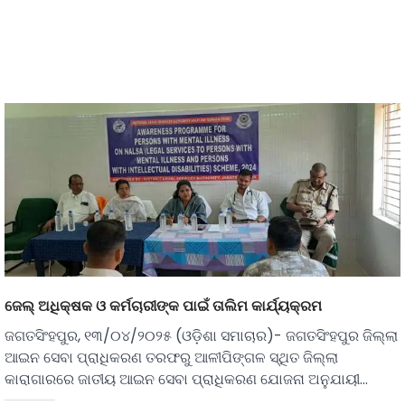
ଜେଲ୍ ଅଧିକ୍ଷକ ଓ କର୍ମଚାରୀଙ୍କ ପାଇଁ ତାଲିମ କାର୍ଯ୍ୟକ୍ରମ
ଜଗତସିଂହପୁର, ୧୩/୦୪/୨୦୨୫ (ଓଡ଼ିଶା ସମାଚାର)- ଜଗତସିଂହପୁର ଜିଲ୍ଲା
ଆଇନ ସେବା ପ୍ରାଧିକରଣ ତରଫରୁ ଆଳୀପିଙ୍ଗଳ ସ୍ଥିତ ଜିଲ୍ଲା
କାରାଗାରରେ ଜାତୀୟ ଆଇନ ସେବା ପ୍ରାଧିକରଣ ଯୋଜନା ଅନୁଯାୟୀ…