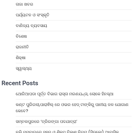
ତାଜା ଖବର
ପର୍ଯ୍ୟଟନ ଓ ସଂସ୍କୃତି
ବାଣିଜ୍ୟ ବ୍ୟବସାୟ
ବିଶେଷ
ରାଜନୀତି
ଶିକ୍ଷା
ସ୍ୱାସ୍ଥ୍ୟ
Recent Posts
ଥୋରିଆପଡା ପୂର୍ତ୍ତ ବିଭାଗ ରାସ୍ତା ମରଣଯନ୍ତା, ଲୋକେ ହିନସ୍ଥା
କଣ୍ଟ ପୁରିଗଲା,ପାରାଵିଲ୍ ରେ ଓଭର ହେଡ୍ ଟାଙ୍କିରୁ ପାନୀୟ ଜଳ ଯୋଗାଣ
କେବେ?
ସମ୍ବଲପୁରରେ ‘ତ୍ରିରଙ୍ଗା ପଦଯାତ୍ରା’
ନଭି ମୁମ୍ବାଇରେ ସହର ଓ ଶିଳ୍ପ ବିକାଶ ନିଗମ (ସିଡ୍‌କୋ) ଆବାସିକ