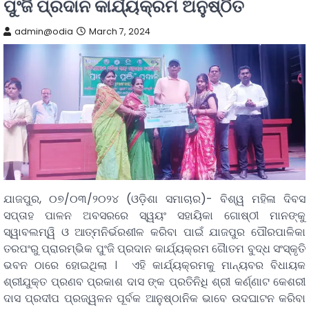
ପୁଂଜି ପ୍ରଦାନ କାର୍ଯ୍ୟକ୍ରମ ଅନୁଷ୍ଠିତ
admin@odia
March 7, 2024
ଯାଜପୁର, ୦୭/୦୩/୨୦୨୪ (ଓଡ଼ିଶା ସମାଚାର)- ବିଶ୍ୱ ମହିଳା ଦିବସ
ସପ୍ତାହ ପାଳନ ଅବସରରେ ସ୍ୱୟଂ ସହାୟିକା ଗୋଷ୍ଠୀ ମାନଙ୍କୁ
ସ୍ୱାବଲମ୍ୱି ଓ ଆତ୍ମନିର୍ଭରଶୀଳ କରିବା ପାଇଁ ଯାଜପୁର ପୌରପାଳିକା
ତରପଂରୁ ପ୍ରାରମ୍ଭିକ ପୁଂଜି ପ୍ରଦାନ କାର୍ଯ୍ୟକ୍ରମ ଗୈାତମ ବୁଦ୍ଧ ସଂସ୍କୃତି
ଭବନ ଠାରେ ହୋଇଥିଲା । ଏହି କାର୍ଯ୍ୟକ୍ରମକୁ ମାନ୍ୟବର ବିଧାୟକ
ଶ୍ରୀଯୁକ୍ତ ପ୍ରଣବ ପ୍ରକାଶ ଦାସ ଙ୍କ ପ୍ରତିନିଧି ଶ୍ରୀ କର୍ଣ୍ଣାଟ କେଶରୀ
ଦାସ ପ୍ରଦୀପ ପ୍ରଜ୍ୱଳନ ପୂର୍ବକ ଆନୁଷ୍ଠାନିକ ଭାବେ ଉଦଘାଟନ କରିବା