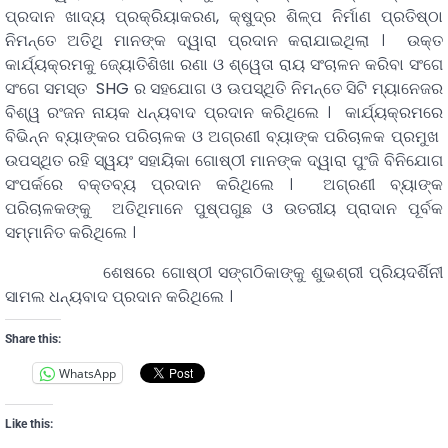
ପ୍ରଦାନ ଖାଦ୍ୟ ପ୍ରକ୍ରିୟାକରଣ, କ୍ଷୁଦ୍ର ଶିଳ୍ପ ନିର୍ମାଣ ପ୍ରତିଷ୍ଠା
ନିମନ୍ତେ ଅତିଥି ମାନଙ୍କ ଦ୍ୱାରା ପ୍ରଦାନ କରାଯାଇଥିଲା । ଉକ୍ତ
କାର୍ଯ୍ୟକ୍ରମକୁ ଜ୍ୟୋତିଶିଖା ରଣା ଓ ଶ୍ୱେତା ରାୟ ସଂଚାଳନ କରିବା ସଂଗେ
ସଂଗେ ସମସ୍ତ SHG ର ସହଯୋଗ ଓ ଊପସ୍ଥିତି ନିମନ୍ତେ ସିଟି ମ୍ୟାନେଜର
ବିଶ୍ୱ ରଂଜନ ନାୟକ ଧନ୍ୟବାଦ ପ୍ରଦାନ କରିଥିଲେ । କାର୍ଯ୍ୟକ୍ରମରେ
ବିଭିନ୍ନ ବ୍ୟାଙ୍କର ପରିଚାଳକ ଓ ଅଗ୍ରଣୀ ବ୍ୟାଙ୍କ ପରିଚାଳକ ପ୍ରମୁଖ
ଉପସ୍ଥିତ ରହି ସ୍ୱୟଂ ସହାୟିକା ଗୋଷ୍ଠୀ ମାନଙ୍କ ଦ୍ୱାରା ପୁଂଜି ବିନିଯୋଗ
ସଂପର୍କରେ ବକ୍ତବ୍ୟ ପ୍ରଦାନ କରିଥିଲେ । ଅଗ୍ରଣୀ ବ୍ୟାଙ୍କ
ପରିଚାଳକଙ୍କୁ ଅତିଥିମାନେ ପୁଷ୍ପଗୁଛ ଓ ଉତରୀୟ ପ୍ରାଦାନ ପୂର୍ବକ
ସମ୍ମାନିତ କରିଥିଲେ ।
ଶେଷରେ ଗୋଷ୍ଠୀ ସଙ୍ଗଠିକାଙ୍କୁ ଶୁଭଶ୍ରୀ ପ୍ରିୟଦର୍ଶିନୀ
ସାମଲ ଧନ୍ୟବାଦ ପ୍ରଦାନ କରିଥିଲେ ।
Share this:
WhatsApp
Like this: