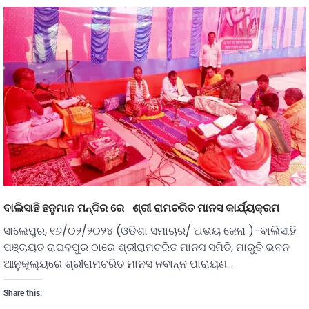
ବାଲିସାହି ହନୁମାନ ମନ୍ଦିର ରେ ଶ୍ରୀ ରାମଚରିତ ମାନସ କାର୍ଯ୍ୟକ୍ରମ
ସାଲେପୁର, ୧୬/୦୨/୨୦୨୪ (ଓଡିଶା ସମାଚାର/ ଅଭୟ ଜେନା )-ବାଲିସାହି
ପଞ୍ଚାୟତ ରାଘବପୁର ଠାରେ ଶ୍ରୀରାମଚରିତ ମାନସ ସମିତି, ମାରୁତି ଭବନ
ଆନୁକୂଲ୍ୟରେ ଶ୍ରୀରାମଚରିତ ମାନସ ନବାନ୍ନ ପାରାୟଣ…
Share this: