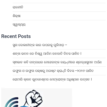
ରାଜନୀତି
ଶିକ୍ଷା
ସ୍ୱାସ୍ଥ୍ୟ
Recent Posts
ସୁନା ଦୋକାନୀଙ୍କ କାର ଉପରକୁ ଗୁଳିମାଡ଼ –
ଶଙ୍ଖ ଭବନ ରେ ବିଶ୍ୱ ଆଦିମ ଜନଜାତି ଦିବସ ପାଳିତ ।
ସ୍ଵଭାବ କବି ଗଙ୍ଗାଧର ମେହେରଙ୍କ ଜୟନ୍ତୀରେ ଶ୍ରଦ୍ଧାସୁମନ ଅର୍ପଣ
ଇଫୁନା ଓ ଉଫୁନା ପକ୍ଷରୁ ଅଗଷ୍ଟ କ୍ରାନ୍ତି ଦିବସ -୨୦୨୬ ପାଳିତ
ରୋଟାରି କ୍ଲବ ଭୁବନେଶ୍ବର ମେଟ୍ରୋଙ୍କ ଅଧିଷ୍ଠାନ ଉତ୍ସବ ।