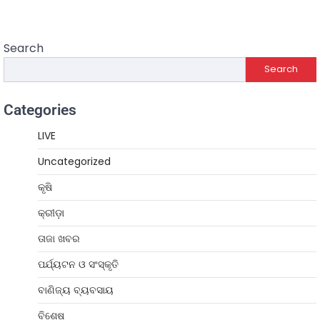
Search
Search
Categories
LIVE
Uncategorized
କୃଷି
କ୍ରୀଡ଼ା
ତାଜା ଖବର
ପର୍ଯ୍ୟଟନ ଓ ସଂସ୍କୃତି
ବାଣିଜ୍ୟ ବ୍ୟବସାୟ
ବିଶେଷ