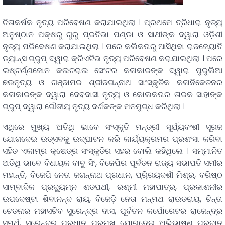
ଚିତାକର୍ଷକ ନୃତ୍ୟ ପରିବେଷଣ କରାଯାଇଥିଲା । ପ୍ରଥମେ ତ୍ରିଧାରା ନୃତ୍ୟ
ଅନୁଷ୍ଠାନ ପକ୍ଷରୁ ଗୁରୁ ପ୍ରତିଭା ପଣ୍ଡା ଓ ସାଥୀଙ୍କ ଦ୍ୱାରା ଓଡ଼ିଶୀ
ନୃତ୍ୟ ପରିବେଷଣ କରାଯାଇଥିଲା । ପରେ କଲିକତାରୁ ଆସିଥିବା ରାଜଜ୍ୟୋତି
ଡ୍ୟାନ୍ସ ଗ୍ରୁପ୍ ଦ୍ୱାରା କ୍ରିଏଟିଭ ନୃତ୍ୟ ପରିବେଷଣ କରାଯାଇଥିଲା । ପରେ
ଇଷ୍ଟର୍ଣ୍ଣଜୋନ କଲଚରାଲ ସେଂଟର କଳାକାରଙ୍କ ଦ୍ୱାରା ପୁରୁଲିଆ
ଛଉନୃତ୍ୟ ଓ ଗଞ୍ଜାମର ଶ୍ରୀଜଗନ୍ନାଥ ସାଂସ୍କୃତିକ କଳାନିକେତନର
କଳାକାରଙ୍କ ଦ୍ୱାରା ଦେବଦାସୀ ନୃତ୍ୟ ଓ କୋଲକତାର ତାରକ ସାହାଙ୍କ
ଗ୍ରୁପ୍ ଦ୍ୱାରା ଗୌଡୀୟ ନୃତ୍ୟ ଦର୍ଶକଙ୍କ ମନମୁଗ୍ଧ କରିଥିଲା ।
ଏଥିରେ ମୁଖ୍ୟ ଅତିଥି ଭାବେ ସଂସ୍କୃତି ମନ୍ତ୍ରୀ ସୂର୍ଯ୍ୟବଂଶୀ ସୂରଜ
ଯୋଗଦେଇ ଉତ୍ସବକୁ ଉଦ୍ଘାଟନ କରି କାର୍ଯ୍ୟକ୍ରମର ପ୍ରଶଂସା କରିବା
ସହିତ ଏକାମ୍ର କ୍ଷେତ୍ର ସଂସ୍କୃତିର ସହର ବୋଲି କହିଥିଲେ । ସମ୍ମାନିତ
ଅତିଥି ଭାବେ ବିଧାୟକ ବାବୁ ସିଂ, ବିଜେପିର ପୂର୍ବତନ ରାଜ୍ୟ ସଭାପତି ସମୀର
ମହାନ୍ତି, ବିଜେପି ନେତା ଜଗନ୍ନାଥ ପ୍ରଧାନ, ପ୍ରି୍ରୟଦର୍ଶୀ ମିଶ୍ର, ବରିଷ୍ଠ
ସାମ୍ବାଦିକ ପ୍ରଦୁ୍ୟମ୍ନ ଶତପଥୀ, ରଶ୍ମୀ ମହାପାତ୍ର, ପ୍ରକାଶନୀର
ଉପଦେଷ୍ଟା ଶିବାନନ୍ଦ ରାୟ, ବିଜେଡ଼ି ନେତା ମନ୍ମଥ ରାଉତରାୟ, ଚିନ୍ତା
ଚେତନାର ମହାସଚିବ ସୁରେନ୍ଦ୍ର ଦାସ, ପୂର୍ବତନ କର୍ପୋରେଟର ରାଜେନ୍ଦ୍ର
ସମର୍ଥ, ସୁରେନ୍ଦ୍ର ପ୍ରଧାନ ପ୍ରମୁଖ ଯୋଗଦେଇ ଅଭିଭାଷଣ ପ୍ରଦାନ