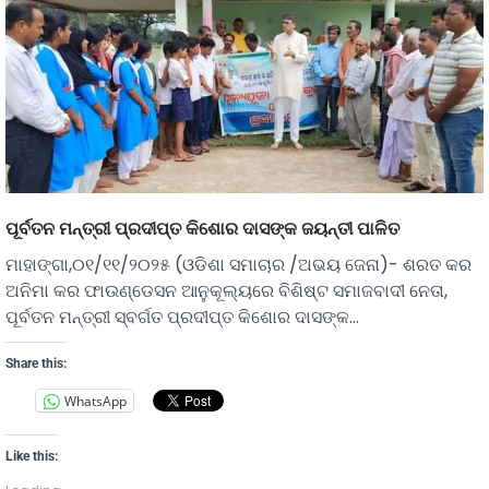
ପୂର୍ବତନ ମନ୍ତ୍ରୀ ପ୍ରଦୀପ୍ତ କିଶୋର ଦାସଙ୍କ ଜୟନ୍ତୀ ପାଳିତ
ମାହାଙ୍ଗା,୦୧/୧୧/୨୦୨୫ (ଓଡିଶା ସମାଚାର /ଅଭୟ ଜେନା)- ଶରତ କର
ଅନିମା କର ଫାଉଣ୍ଡେସନ ଆନୁକୂଲ୍ୟରେ ବିଶିଷ୍ଟ ସମାଜବାଦୀ ନେତା,
ପୂର୍ବତନ ମନ୍ତ୍ରୀ ସ୍ବର୍ଗତ ପ୍ରଦୀପ୍ତ କିଶୋର ଦାସଙ୍କ…
Share this:
WhatsApp
Like this: