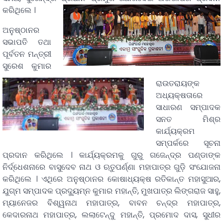
କରିଥିଲେ ।
ଅନୁଷ୍ଠାନର
ସଭାପତି ତଥା
ପୂର୍ବତନ ମନ୍ତ୍ରୀ
ସୁରେଶ କୁମାର
ରାଉତରାୟଙ୍କ
ଅଧ୍ୟକ୍ଷତାରେ
ସାଧାରଣ ସମ୍ପାଦକ
ସନତ ମିଶ୍ର
କାର୍ଯ୍ୟକ୍ରମ
ସମ୍ପର୍କରେ ସୂଚନା
ପ୍ରଦାନ କରିଥିଲେ । କାର୍ଯ୍ୟକ୍ରମକୁ ଗୁରୁ ଗଜେନ୍ଦ୍ର ପଣ୍ଡାଙ୍କ
ନିର୍ଦ୍ଧେଶନାରେ ବାସୁଦେବ ନାଥ ଓ ଋତୁପର୍ଣ୍ଣା ମହାପାତ୍ର ଗୁଡ଼ି ସଂଯୋଜନା
କରିଥିଲେ । ଏଥିରେ ଅନୁଷ୍ଠାନର କୋଷାଧ୍ୟକ୍ଷ ରତିକାନ୍ତ ମହାସୁଆର,
ଯୁଗ୍ମ ସମ୍ପାଦକ ପ୍ରଦୁ୍ୟମ୍ନ କୁମାର ମହାନ୍ତି, ମୁଖପାତ୍ର ଲିଙ୍ଗରାଜ ସାହୁ,
ମ୍ୟାନେଜର ବିଶ୍ୱନାଥ ମହାପାତ୍ର, ବାବନ ଚନ୍ଦ୍ର ମହାପାତ୍ର,
କେଦାରନାଥ ମହାପାତ୍ର, ଲଲାଟେନ୍ଦୁ ମହାନ୍ତି, ପ୍ରମୋଦ ଦାସ, ସୁଧୀର