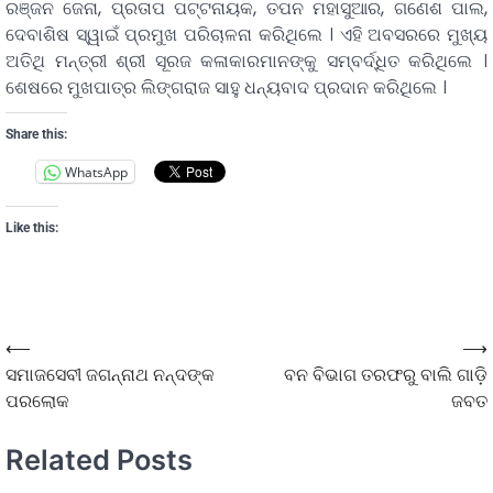
ରଞ୍ଜନ ଜେନା, ପ୍ରତାପ ପଟ୍ଟନାୟକ, ତପନ ମହାସୁଆର, ଗଣେଶ ପାଲ,
ଦେବାଶିଷ ସ୍ୱାଇଁ ପ୍ରମୁଖ ପରିଚାଳନା କରିଥିଲେ । ଏହି ଅବସରରେ ମୁଖ୍ୟ
ଅତିଥି ମନ୍ତ୍ରୀ ଶ୍ରୀ ସୂରଜ କଳାକାରମାନଙ୍କୁ ସମ୍ବର୍ଦ୍ଧିତ କରିଥିଲେ ।
ଶେଷରେ ମୁଖପାତ୍ର ଲିଙ୍ଗରାଜ ସାହୁ ଧନ୍ୟବାଦ ପ୍ରଦାନ କରିଥିଲେ ।
Share this:
WhatsApp
Like this:
⟵
⟶
ସମାଜସେବୀ ଜଗନ୍ନାଥ ନନ୍ଦଙ୍କ
ବନ ବିଭାଗ ତରଫରୁ ବାଲି ଗାଡ଼ି
ପରଲୋକ
ଜବତ
Related Posts