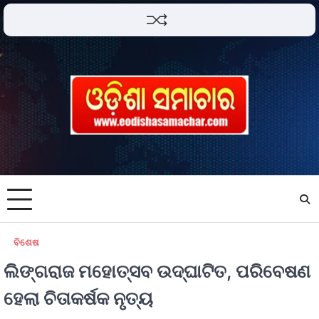
ବିଶେଷ
ଲିଙ୍ଗରାଜ ମହୋତ୍ସବ ଉଦ୍ଘାଟିତ, ପରିବେଷଣ
ହେଲା ଚିତାକର୍ଷକ ନୃତ୍ୟ