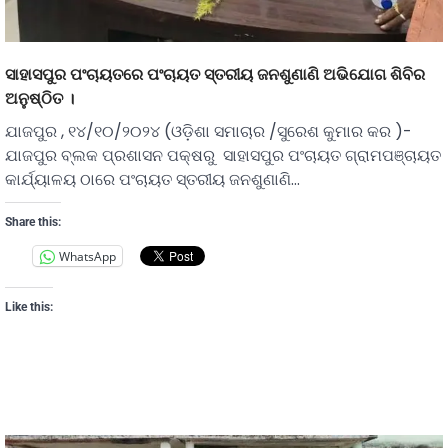
ସାହାସପୁର ପଂଚାୟତରେ ପଂଚାୟତ ସ୍ତରୀୟ ଜନଶୁଣାଣି ଅଭିଯୋଗ ଶିବିର
ଅନୁଷ୍ଠିତ ।
ଯାଜପୁର , ୧୪/୧୦/୨୦୨୪ (ଓଡ଼ିଶା ସମାଚାର /ସୁରେଶ କୁମାର କର )-
ଯାଜପୁର ବ୍ଲକ ପ୍ରଶାସନ ପକ୍ଷରୁ ସାହାସପୁର ପଂଚାୟତ ଗ୍ରାମପଞ୍ଚାୟତ
କାର୍ଯ୍ୟାଳୟ ଠାରେ ପଂଚାୟତ ସ୍ତରୀୟ ଜନଶୁଣାଣି…
Share this:
WhatsApp
Like this: