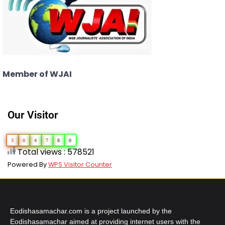
Member of WJAI
Our Visitor
3
0
4
7
8
0
Total views : 578521
Powered By
WPS Visitor Counter
Eodishasamachar.com is a project launched by the
Eodishasamachar aimed at providing internet users with the