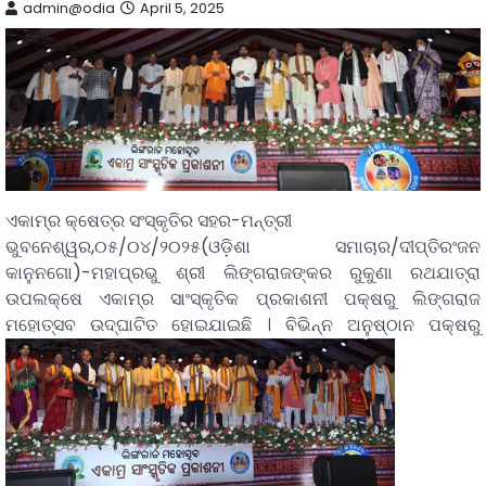
admin@odia
April 5, 2025
ଏକାମ୍ର କ୍ଷେତ୍ର ସଂସ୍କୃତିର ସହର-ମନ୍ତ୍ରୀ
ଭୁବନେଶ୍ୱର,୦୫/୦୪/୨୦୨୫(ଓଡ଼ିଶା ସମାଚାର/ଦୀପ୍ତିରଂଜନ
କାନୁନଗୋ)-ମହାପ୍ରଭୁ ଶ୍ରୀ ଲିଙ୍ଗରାଜଙ୍କର ରୁକୁଣା ରଥଯାତ୍ରା
ଉପଲକ୍ଷେ ଏକାମ୍ର ସାଂସ୍କୃତିକ ପ୍ରକାଶନୀ ପକ୍ଷରୁ ଲିଙ୍ଗରାଜ
ମହୋତ୍ସବ ଉଦ୍ଘାଟିତ ହୋଇଯାଇଛି ।
ବିଭିନ୍ନ ଅନୁଷ୍ଠାନ ପକ୍ଷରୁ