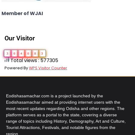
Member of WJAI
Our Visitor
3
0
4
0
8
3
Total views : 577305
Powered By
WPS Visitor Counter
Eodishasamachar.com is a project launched by the
Eodishasamachar aimed at providing internet users with the
most recent updates regarding Odisha and other regions. The
platform serves as a portal to the state, covering a diverse
range of topics including History, Demography, Art and Culture,
Tourist Attractions, Festivals, and notable figures from the
region.