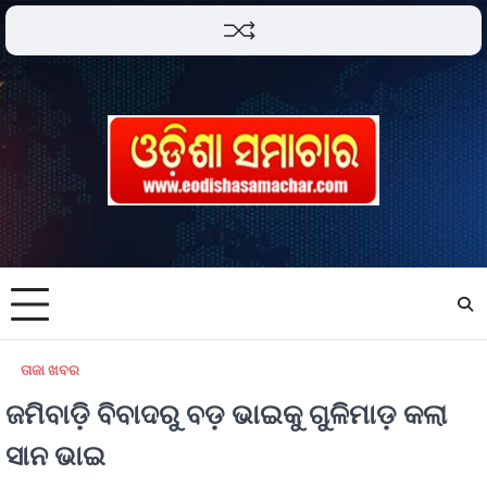
ତାଜା ଖବର
ଜମିବାଡ଼ି ବିବାଦରୁ ବଡ଼ ଭାଇକୁ ଗୁଳିମାଡ଼ କଲା
ସାନ ଭାଇ