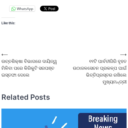
WhatsApp
Like this:
⟵
⟶
ଉଚ୍ଚଶିକ୍ଷା ବିଭାଗରେ ଦାୟିତ୍ୱ
୧୧ଟି ପାର୍ବତୀଗିରି ବୃହତ
ମିଳିବା ପରେ କିରିକୁଟି ସରପଞ୍ଚ
ଉଠାଜଳସେଚନ ପ୍ରକଳ୍ପ ପାଇଁ
ଇସ୍ତଫା ଦେଲେ
ଭିତ୍ତିପ୍ରସ୍ତର ରଖିଲେ
ମୁଖ୍ୟମନ୍ତ୍ରୀ
Related Posts