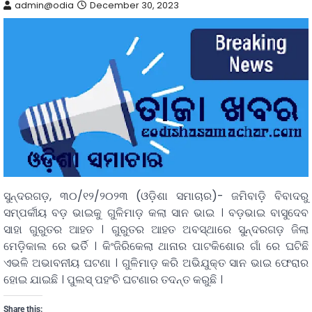
admin@odia
December 30, 2023
ସୁନ୍ଦରଗଡ଼, ୩୦/୧୨/୨୦୨୩ (ଓଡ଼ିଶା ସମାଚାର)- ଜମିବାଡ଼ି ବିବାଦରୁ
ସମ୍ପର୍କୀୟ ବଡ଼ ଭାଇକୁ ଗୁଳିମାଡ଼ କଲା ସାନ ଭାଇ । ବଡ଼ଭାଇ ବାସୁଦେବ
ସାହା ଗୁରୁତର ଆହତ । ଗୁରୁତର ଆହତ ଅବସ୍ଥାରେ ସୁନ୍ଦରଗଡ଼ ଜିଲା
ମେଡ଼ିକାଲ ରେ ଭର୍ତି । କିଂଜିରିକେଲା ଥାନାର ପାଟକିଶୋର ଗାଁ ରେ ଘଟିଛି
ଏଭଳି ଅଭାବନୀୟ ଘଟଣା । ଗୁଳିମାଡ଼ କରି ଅଭିଯୁକ୍ତ ସାନ ଭାଇ ଫେରାର
ହୋଇ ଯାଇଛି । ପୁଲସ୍ ପହଂଚି ଘଟଣାର ତଦନ୍ତ କରୁଛି ।
Share this: