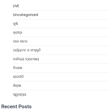
LIVE
Uncategorized
କୃଷି
କ୍ରୀଡ଼ା
ତାଜା ଖବର
ପର୍ଯ୍ୟଟନ ଓ ସଂସ୍କୃତି
ବାଣିଜ୍ୟ ବ୍ୟବସାୟ
ବିଶେଷ
ରାଜନୀତି
ଶିକ୍ଷା
ସ୍ୱାସ୍ଥ୍ୟ
Recent Posts