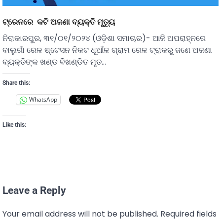
ଟ୍ରେନରେ କଟି ଅଜଣା ବ୍ୟକ୍ତି ମୃତ୍ୟୁ
ନିରାକାରପୁର, ୩୧/୦୧/୨୦୨୪ (ଓଡ଼ିଶା ସମାଚାର)- ଆଜି ଅପରାହ୍ନରେ
ବାଲୁଗାଁ ରେଳ ଷ୍ଟେସନ ନିକଟ ଧୂଆଁଳ ଗ୍ରାମ ରେଳ ଟ୍ରାକରୁ ଜଣେ ଅଜଣା
ବ୍ୟକ୍ତିଙ୍କ ଖଣ୍ଡ ବିଖଣ୍ଡିତ ମୃତ…
Share this:
WhatsApp
Like this:
Leave a Reply
Your email address will not be published.
Required fields