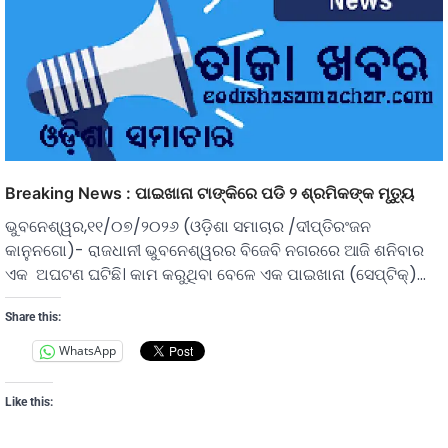
Breaking News : ପାଇଖାନା ଟାଙ୍କିରେ ପଡି ୨ ଶ୍ରମିକଙ୍କ ମୃତ୍ୟୁ
ଭୁବନେଶ୍ୱର,୧୧/୦୭/୨୦୨୬ (ଓଡ଼ିଶା ସମାଚାର /ଦୀପ୍ତିରଂଜନ
କାନୁନଗୋ)- ରାଜଧାନୀ ଭୁବନେଶ୍ୱରର ବିଜେବି ନଗରରେ ଆଜି ଶନିବାର
ଏକ ଅଘଟଣ ଘଟିଛି। କାମ କରୁଥିବା ବେଳେ ଏକ ପାଇଖାନା (ସେପ୍ଟିକ୍)…
Share this:
WhatsApp
Like this: