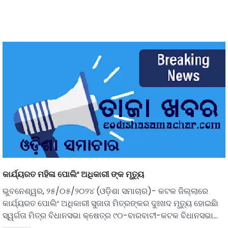
କାର୍ଯ୍ୟରତ ମହିଳା ପୋଲିଂ ଅଧିକାରୀ ଙ୍କ ମୃତ୍ୟୁ
ଭୁବନେଶ୍ୱର, ୨୫/୦୫/୨୦୨୪ (ଓଡ଼ିଶା ସମାଚାର)- କଟକ ଜିଲ୍ଲାରେ
କାର୍ଯ୍ୟରତ ପୋଲିଂ ଅଧିକାରୀ ସୁଜାତା ମିତ୍ରଙ୍କର ଦୁଃଖଦ ମୃତ୍ୟୁ ହୋଇଛିା
ସ୍ୱର୍ଗତା ମିତ୍ର ବିଧାନସଭା କ୍ଷେତ୍ର ୯୦-ବାରବାଟୀ-କଟକ ବିଧାନସଭା…