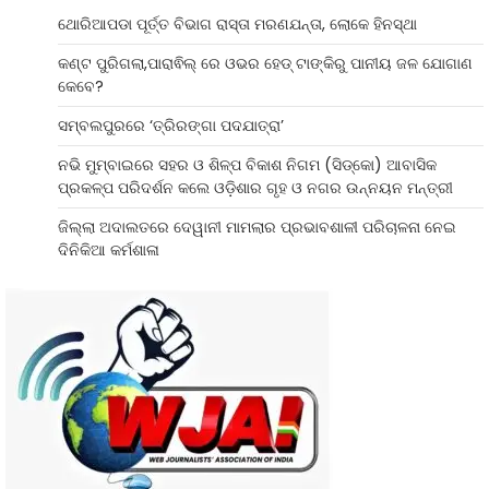
ଥୋରିଆପଡା ପୂର୍ତ୍ତ ବିଭାଗ ରାସ୍ତା ମରଣଯନ୍ତା, ଲୋକେ ହିନସ୍ଥା
କଣ୍ଟ ପୁରିଗଲା,ପାରାଵିଲ୍ ରେ ଓଭର ହେଡ୍ ଟାଙ୍କିରୁ ପାନୀୟ ଜଳ ଯୋଗାଣ
କେବେ?
ସମ୍ବଲପୁରରେ ‘ତ୍ରିରଙ୍ଗା ପଦଯାତ୍ରା’
ନଭି ମୁମ୍ବାଇରେ ସହର ଓ ଶିଳ୍ପ ବିକାଶ ନିଗମ (ସିଡ୍‌କୋ) ଆବାସିକ
ପ୍ରକଳ୍ପ ପରିଦର୍ଶନ କଲେ ଓଡ଼ିଶାର ଗୃହ ଓ ନଗର ଉନ୍ନୟନ ମନ୍ତ୍ରୀ
ଜିଲ୍ଲା ଅଦାଲତରେ ଦେୱାନୀ ମାମଲାର ପ୍ରଭାବଶାଳୀ ପରିଚାଳନା ନେଇ
ଦିନିକିଆ କର୍ମଶାଳା