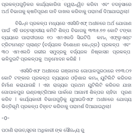
ପ୍ରକଳ୍ପଗୁଡ଼ିକର କାର୍ଯ୍ୟକାରିତା ତ୍ୱରାନ୍ୱିତ କରିବା ଏବଂ ତଦନୁସାରେ
ଅର୍ଥ ବିଭାଗକୁ କ୍ଷତିପୂରଣ ଦାବି ଦାଖଲ କରିବାକୁ ପରାମର୍ଶ ଦିଆଯାଇଥିଲା।
ବିଭିନ୍ନ ପ୍ରକଳ୍ପ ମଧ୍ୟରେ ଏସସିଡିଏଫ୍ ଅଧୀନରେ ଅର୍ଥ ଯୋଗାଣ
ପାଇଁ ଏହି ଉଚ୍ଚସ୍ତରୀୟ କମିଟି ଶିଳ୍ପ ବିଭାଗକୁ ୩୩୫.୭୭ କୋଟି ଟଙ୍କା
ବ୍ୟୟରେ ପାରାଦୀପରେ ୧୦ ଏମଏଲଡି ସିଇଟିପି କମନ୍ ଏଫ୍ଲୁଏଣ୍ଟ
ଟ୍ରିଟମେଣ୍ଟ ପ୍ଲାଣ୍ଟ (ବର୍ଜ୍ୟଜଳ ବିଶୋଧନ କେନ୍ଦ୍ର) ପ୍ରକଳ୍ପ ଏବଂ
୩୦ ଏମଏଲଡି ଗଭୀର ସମୁଦ୍ରକୁ ବର୍ଜ୍ୟଜଳ ନିଷ୍କାସନ ପ୍ରକଳ୍ପ
ଭଳିଦୁଇଟି ପ୍ରକଳ୍ପକୁ ଅନୁମୋଦନ କରିଛି ।
ଏସସିଡିଏଫ ଅଧୀନରେ ଗଞ୍ଜାମର ଗୋପାଳପୁରଠାରେ ୧୭୩.୦୨
କୋଟି ଟଙ୍କାର ପ୍ରକଳ୍ପ ବ୍ୟୟରେ ଓଡ଼ିଶାର କମନ୍ ୟୁଟିଲିଟି କରିଡର
ନିର୍ମାଣ କରାଯାଉଛି । ଏହା ରାଜ୍ୟର ପ୍ରଥମ ୟୁଟିଲିଟି କରିଡର ଯାହା
ଗୋପାଳପୁର ଇଣ୍ଡଷ୍ଟ୍ରିଆଲ ପାର୍କରେ ଆଗାମୀ ଶିଳ୍ପର ଚାହିଦା ପୂରଣ
କରିବ । କାର୍ଯ୍ୟକାରୀ ବିଭାଗଗୁଡ଼ିକୁ ୟୁଆଇଡିଏଫ ଅଧୀନରେ ଯୋଗ୍ୟ
ଭିତ୍ତିଭୂମି ପ୍ରକଳ୍ପ ଚିହ୍ନଟ କରିବାକୁ ପରାମର୍ଶ ଦିଆଯାଇଥିଲା।
-0-
ପଠାଣି ରାଉତ,ସୂଚନା ଅଧିକାରୀ ଙ୍କ ସୌଜନ୍ୟ ରୁ