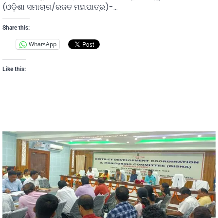
(ଓଡ଼ିଶା ସମାଚାର/ରଜତ ମହାପାତ୍ର)-…
Share this:
WhatsApp
Like this: