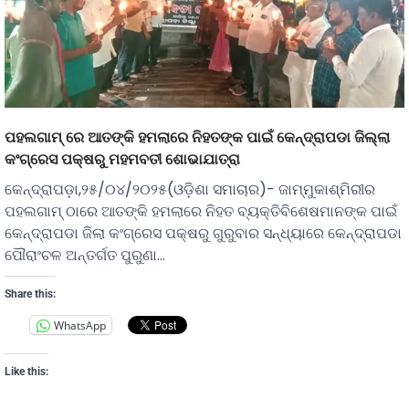
ପହଲଗାମ୍ ରେ ଆତଙ୍କି ହମଲାରେ ନିହତଙ୍କ ପାଇଁ କେନ୍ଦ୍ରାପଡା ଜିଲ୍ଲା
କଂଗ୍ରେସ ପକ୍ଷରୁ ମହମବତୀ ଶୋଭାଯାତ୍ରା
କେନ୍ଦ୍ରାପଡ଼ା,୨୫/୦୪/୨୦୨୫(ଓଡ଼ିଶା ସମାଚାର)- ଜାମ୍ମୁକାଶ୍ମିରୀର
ପହଲଗାମ୍ ଠାରେ ଆତଙ୍କି ହମଲାରେ ନିହତ ବ୍ୟକ୍ତିବିଶେଷମାନଙ୍କ ପାଇଁ
କେନ୍ଦ୍ରାପଡା ଜିଲା କଂଗ୍ରେସ ପକ୍ଷରୁ ଗୁରୁବାର ସନ୍ଧ୍ୟାରେ କେନ୍ଦ୍ରାପଡା
ପୌରାଂଚଳ ଅନ୍ତର୍ଗତ ପୁରୁଣା…
Share this:
WhatsApp
Like this: