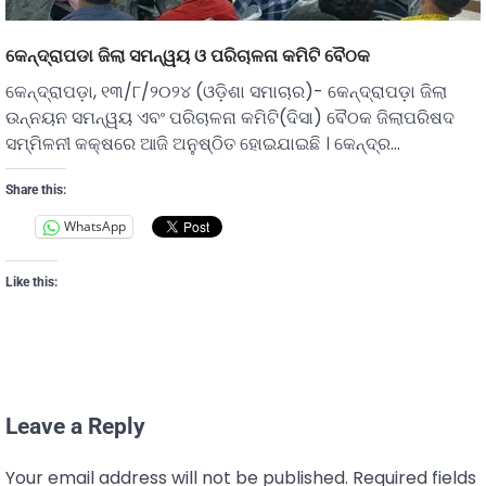
କେନ୍ଦ୍ରାପଡା ଜିଲା ସମନ୍ୱୟ ଓ ପରିଚାଳନା କମିଟି ବୈଠକ
କେନ୍ଦ୍ରାପଡ଼ା, ୧୩/୮/୨୦୨୪ (ଓଡ଼ିଶା ସମାଚାର)- କେନ୍ଦ୍ରାପଡ଼ା ଜିଲା
ଉନ୍ନୟନ ସମନ୍ୱୟ ଏବଂ ପରିଚାଳନା କମିଟି(ଦିସା) ବୈଠକ ଜିଲାପରିଷଦ
ସମ୍ମିଳନୀ କକ୍ଷରେ ଆଜି ଅନୁଷ୍ଠିତ ହୋଇଯାଇଛି । କେନ୍ଦ୍ର…
Share this:
WhatsApp
Like this:
Leave a Reply
Your email address will not be published.
Required fields