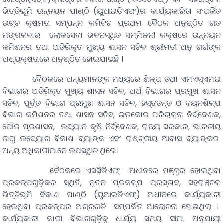
ଭିତ୍ତିଭୂମି ଉନ୍ନୟନ ପାଣ୍ଠି (ୟୁଆଇଡିଏଫ)ର କାର୍ଯ୍ୟକାରିତା ସଂପର୍କିତ
ଉଚ୍ଚ କ୍ଷମତା ସମ୍ପନ୍ନ କମିଟିର ପ୍ରଥମ ବୈଠକ ଅନୁଷ୍ଠିତ ଗତ
ମଙ୍ଗଳବାର ଲୋକସେବା ଭବନସ୍ଥିତ ସମ୍ମିଳନୀ କକ୍ଷରେ ଉନ୍ନୟନ
କମିଶନର ତଥା ଅତିରିକ୍ତ ମୁଖ୍ୟ ଶାସନ ସଚିବ ଶ୍ରୀମତୀ ଅନୁ ଗର୍ଗଙ୍କ
ଅଧ୍ୟକ୍ଷତାରେ ଅନୁଷ୍ଠିତ ହୋଇଯାଇଛି ।
ବୈଠକରେ ଅନ୍ୟମାନଙ୍କ ମଧ୍ୟରେ ଶିଳ୍ପ ତଥା ଏମଏସ୍ଏମଇ
ବିଭାଗର ଅତିରିକ୍ତ ମୁଖ୍ୟ ଶାସନ ସଚିବ, ଅର୍ଥ ବିଭାଗର ପ୍ରମୁଖ ଶାସନ
ସଚିବ, ପୂର୍ତ୍ତ ବିଭାଗ ପ୍ରମୁଖ ଶାସନ ସଚିବ, ହସ୍ତତନ୍ତ ଓ ବୟନଶିଳ୍ପ
ବିଭାଗ କମିଶନର ତଥା ଶାସନ ସଚିବ, ଇଡକୋର ପରିଚାଳନା ନିର୍ଦ୍ଦେଶକ,
ପୌର ପ୍ରଶାସନ, ଉଦ୍ୟାନ କୃଷି ନିର୍ଦ୍ଦେଶକ, ରାଜ୍ୟ ସରକାର, ଭାରତୀୟ
ଲଘୁ ଉଦ୍ୟୋଗ ବିକାଶ ବ୍ୟାଙ୍କ ଏବଂ ରାଷ୍ଟ୍ରୀୟ ଆବାସ ବ୍ୟାଙ୍କର
ଅନ୍ୟ ଅଧିକାରୀମାନେ ଉପସ୍ଥିତ ଥିଲେ।
ବୈଠକରେ ଏସସିଡିଏଫ୍ ଅଧୀନରେ ମଞ୍ଜୁର ହୋଇଥିବା
ପ୍ରକଳ୍ପଗୁଡ଼ିକର ସ୍ଥିତି, ନୂତନ ପ୍ରକଳ୍ପ ପ୍ରସ୍ତାବ, ସହରାଞ୍ଚଳ
ଭିତ୍ତିଭୂମି ବିକାଶ ପାଣ୍ଠି (ୟୁଆଇଡିଏଫ୍) ଅଧୀନରେ କାର୍ଯ୍ୟକାରୀ
ହେଉଥିବା ପ୍ରକଳ୍ପର ଅଗ୍ରଗତି ସମ୍ପର୍କିତ ଆଲୋଚନା ହୋଇଥିଲା ।
କାର୍ଯ୍ୟକାରୀ କାରୀ ବିଭାଗଗୁଡ଼ିକୁ ଧାର୍ଯ୍ୟ ସମୟ ସୀମା ଅନୁଯାୟୀ