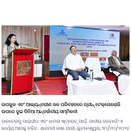
ଉପକୁଳ ଏବଂ ଆଭ୍ୟନ୍ତରୀଣ ଜଳ ପରିବହନରେ ଗ୍ରୀନ୍ ଟେକ୍ନୋଲୋଜି
ଉପରେ ଦୁଇ ଦିନିଆ ଆନ୍ତର୍ଜାତୀୟ ସମ୍ମିଳନୀ
ତାଳଚେରରୁ ପାରାଦୀପ ଏବଂ ଧାମରା ଷ୍ଟ୍ରେଚ୍ ପାଇଁ ଜାତୀୟ ଜଳମାର୍ଗ-୫
କାର୍ଯ୍ୟ ଆଗକୁ ବଢିବ : ଶ୍ରମତୀ ଉଷା ପାଢୀ, ଭୁବନେଶ୍ୱର, ୨୦/୧୦/୨୦୨୪