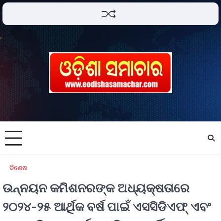
ବିଶେଷ
ଉନ୍ନୟନ କମିଶନରଙ୍କ ଅଧ୍ୟକ୍ଷତାରେ
୨୦୨୪-୨୫ ଆର୍ଥିକ ବର୍ଷ ପାଇଁ ଏସସିଡିଏଫ୍ ଏବଂ