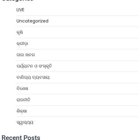
LIVE
Uncategorized
କୃଷି
କ୍ରୀଡ଼ା
ତାଜା ଖବର
ପର୍ଯ୍ୟଟନ ଓ ସଂସ୍କୃତି
ବାଣିଜ୍ୟ ବ୍ୟବସାୟ
ବିଶେଷ
ରାଜନୀତି
ଶିକ୍ଷା
ସ୍ୱାସ୍ଥ୍ୟ
Recent Posts