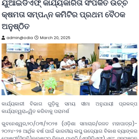
ୟୁଆଇଡିଏଫ୍ କାର୍ଯ୍ୟକାରିତା ସଂପର୍କିତ ଉଚ୍ଚ
କ୍ଷମତା ସମ୍ପନ୍ନ କମିଟିର ପ୍ରଥମ ବୈଠକ
ଅନୁଷ୍ଠିତ
admin@odia
March 20, 2025
କାର୍ଯ୍ୟକାରୀ ବିଭାଗ ଗୁଡ଼ିକୁ ସମୟ ସୀମା ଅନୁଯାୟୀ ପ୍ରକଳ୍ପ
କାର୍ଯ୍ୟତ୍ୱରାନ୍ୱିତ କରିବାକୁ ପରାମର୍ଶ
ଭୁବନେଶ୍ୱର,୨୦/୦୩/୨୦୨୫ (ଓଡ଼ିଶା ସମାଚାର/ରଜତ ମହାପାତ୍ର)-
୨୦୨୪-୨୫ ଆର୍ଥିକ ବର୍ଷ ପାଇଁ ଭାରତୀୟ ଲଘୁ ଉଦ୍ୟୋଗ ବିକାଶ ବ୍ୟାଙ୍କର
ଗୋଷ୍ଠୀ(ସିଡ୍ବି)କ୍ଲଷ୍ଟର ବିକାଶ ପାଣ୍ଠି (ଏସସିଡିଏଫ୍) ଏବଂ ସହରାଞ୍ଚଳ