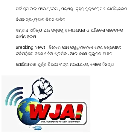
ସର୍ଭ ସ୍ମାଇଲ୍ ଫାଉଣ୍ଡେସନ୍ ପକ୍ଷରୁ ବୃହତ୍ ବୃକ୍ଷରୋପଣ କାର୍ଯ୍ୟକ୍ରମ
ବିଶ୍ଵ ସ୍ତନ୍ୟପାନ ଦିବସ ପାଳିତ
ସମ୍ବାଦ ସାହିତ୍ୟ ଘର ପକ୍ଷରୁ ବୃକ୍ଷରୋପଣ ଓ ପରିବେଶ ସଚେତନତା
କାର୍ଯ୍ୟକ୍ରମ
Breaking News : ବିଲରେ କାମ କରୁଥିବାବେଳେ ହେଲା ବଜ୍ରପାତ:
ଟଳିପଡ଼ିଲେ ଜଣେ ମହିଳା ଶ୍ରମିକ , ଆଉ ଜଣେ ଗୁରୁତର ଆହତ
ଥୋରିଆପଡା ପୂର୍ତ୍ତ ବିଭାଗ ରାସ୍ତା ମରଣଯନ୍ତା, ଲୋକେ ହିନସ୍ଥା