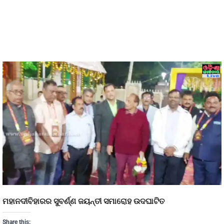
ମହାନଦୀବିହାରର ସୁବର୍ଣ୍ଣ ଜୟନ୍ତୀ ସମାରୋହ ଉଦଘାଟିତ
Share this: