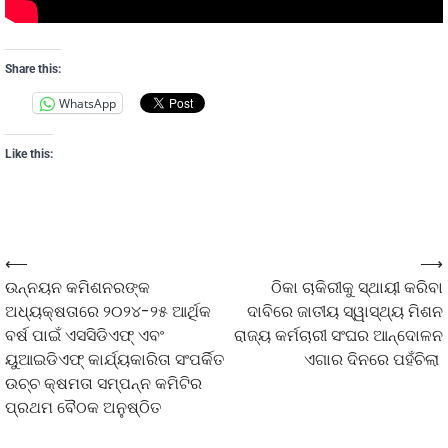
Share this:
WhatsApp
Like this:
⟵
⟶
ଉନ୍ନୟନ କମିଶନରଙ୍କ
ଠିକା ଚାକିରୀକୁ ସ୍ଥାୟୀ କରିବା
ଅଧ୍ୟକ୍ଷତାରେ ୨୦୨୪-୨୫ ଆର୍ଥିକ
ଦାବିରେ ଜାତୀୟ ସ୍ୱାସ୍ଥ୍ୟ ମିଶନ
ବର୍ଷ ପାଇଁ ଏସସିଡିଏଫ୍ ଏବଂ
ରାଜ୍ୟ କର୍ମଚାରୀ ସଂଘର ଆନ୍ଦୋଳନ
ୟୁଆଇଡିଏଫ୍ କାର୍ଯ୍ୟକାରିତା ସଂପର୍କିତ
ଏଗାର ଦିନରେ ପହଁଚିଲା
ଉଚ୍ଚ କ୍ଷମତା ସମ୍ପନ୍ନ କମିଟିର
ପ୍ରଥମ ବୈଠକ ଅନୁଷ୍ଠିତ