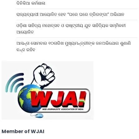
ଦିନିକିଆ କର୍ମଶାଳା
ରାଜ୍ୟବ୍ୟାପୀ ଆୟୋଜିତ ହେବ “ଘରେ ଘରେ ତ୍ରିରଙ୍ଗା” ଅଭିଯାନ
ଓଡ଼ିଶା ସାହିତ୍ୟ ମହୋତ୍ସବ ଓ ରାଷ୍ଟ୍ରୀୟ ଯୁବ ସାହିତ୍ୟିକ ସମ୍ମିଳନୀ
ଆୟୋଜିତ
ଆସନ୍ତା ସୋମବାର ୧୦ତାରିଖ ମୁଖ୍ୟମନ୍ତ୍ରୀଙ୍କ ଜନଅଭିଯୋଗ ଶୁଣାଣି
ବନ୍ଦ ରହିବ
Member of WJAI