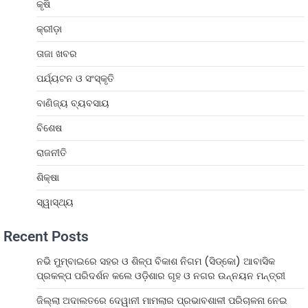
କୃଷି
କ୍ରୀଡ଼ା
ତାଜା ଖବର
ପର୍ଯ୍ୟଟନ ଓ ସଂସ୍କୃତି
ବାଣିଜ୍ୟ ବ୍ୟବସାୟ
ବିଶେଷ
ରାଜନୀତି
ଶିକ୍ଷା
ସ୍ୱାସ୍ଥ୍ୟ
Recent Posts
ନଭି ମୁମ୍ବାଇରେ ସହର ଓ ଶିଳ୍ପ ବିକାଶ ନିଗମ (ସିଡ୍‌କୋ) ଆବାସିକ
ପ୍ରକଳ୍ପ ପରିଦର୍ଶନ କଲେ ଓଡ଼ିଶାର ଗୃହ ଓ ନଗର ଉନ୍ନୟନ ମନ୍ତ୍ରୀ
ଜିଲ୍ଲା ଅଦାଲତରେ ଦେୱାନୀ ମାମଲାର ପ୍ରଭାବଶାଳୀ ପରିଚାଳନା ନେଇ