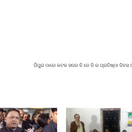
ପିଁପୁର ଠାରେ କଟକ ସଦର ବି ଜେ ଡି ର ପ୍ରତିଷ୍ଠା ଦିବସ 