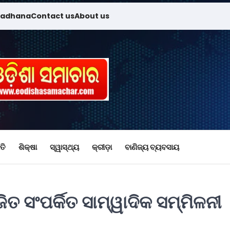
madhana
Contact us
About us
ତି
ଶିକ୍ଷା
ସ୍ୱାସ୍ଥ୍ୟ
କ୍ରୀଡ଼ା
ବାଣିଜ୍ୟ ବ୍ୟବସାୟ
 ସଂପର୍କିତ ସାମ୍ୱାଦିକ ସମ୍ମିଳନୀ