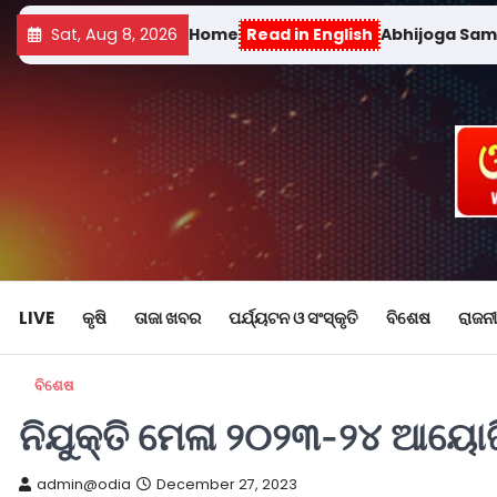
Sat, Aug 8, 2026
Home
Read in English
Abhijoga Sa
LIVE
କୃଷି
ତାଜା ଖବର
ପର୍ଯ୍ୟଟନ ଓ ସଂସ୍କୃତି
ବିଶେଷ
ରାଜନୀ
ବିଶେଷ
ନିଯୁକ୍ତି ମେଳା ୨୦୨୩-୨୪ ଆୟୋଜିତ
admin@odia
December 27, 2023