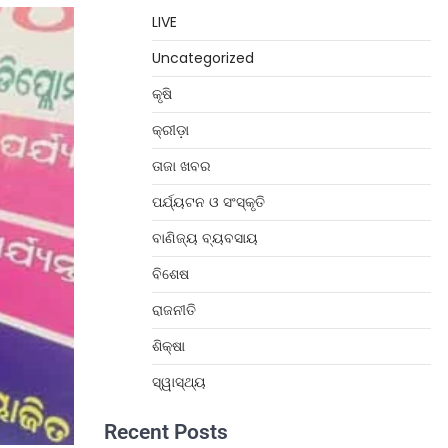
LIVE
Uncategorized
କୃଷି
କ୍ରୀଡ଼ା
ତାଜା ଖବର
ପର୍ଯ୍ୟଟନ ଓ ସଂସ୍କୃତି
ବାଣିଜ୍ୟ ବ୍ୟବସାୟ
ବିଶେଷ
ରାଜନୀତି
ଶିକ୍ଷା
ସ୍ୱାସ୍ଥ୍ୟ
Recent Posts