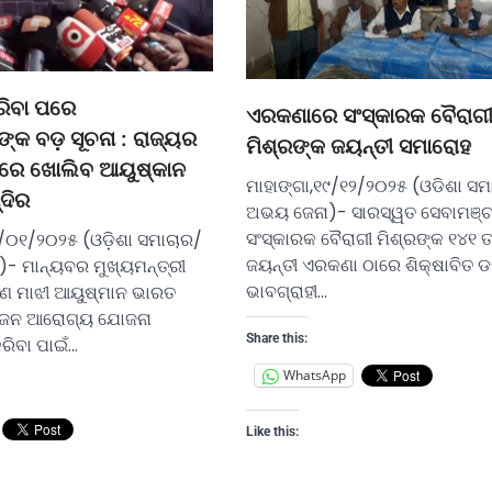
ରିବା ପରେ
ଏରକଣାରେ ସଂସ୍କାରକ ବୈରାଗ
ଙ୍କ ବଡ଼ ସୂଚନା : ରାଜ୍ୟର
ମିଶ୍ରଙ୍କ ଜୟନ୍ତୀ ସମାରୋହ
ତରେ ଖୋଲିବ ଆୟୁଷ୍କାନ
ମାହାଙ୍ଗା,୧୯/୧୨/୨୦୨୫ (ଓଡିଶା ସମ
ଦିର
ଅଭୟ ଜେନା)- ସାରସ୍ୱତ ସେବାମଞ୍ଚ
ସଂସ୍କାରକ ବୈରାଗୀ ମିଶ୍ରଙ୍କ ୧୪୧ 
/୦୧/୨୦୨୫ (ଓଡ଼ିଶା ସମାଚାର/
ଜୟନ୍ତୀ ଏରକଣା ଠାରେ ଶିକ୍ଷାବିତ 
- ମାନ୍ୟବର ମୁଖ୍ୟମନ୍ତ୍ରୀ
ଭାବଗ୍ରାହୀ…
ଣ ମାଝୀ ଆୟୁଷ୍ମାନ ଭାରତ
ୀ ଜନ ଆରୋଗ୍ୟ ଯୋଜନା
Share this:
କରିବା ପାଇଁ…
WhatsApp
Like this: