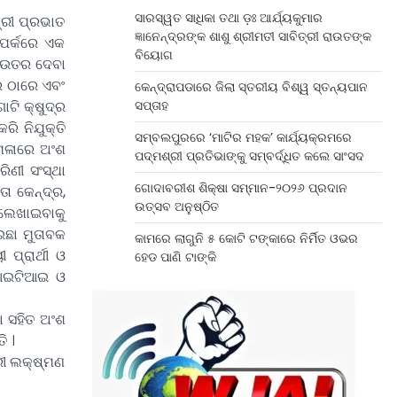
ସାରସ୍ୱତ ସାଧିକା ତଥା ଡ଼ଃ ଆର୍ଯ୍ୟକୁମାର
୍ରୀ ପ୍ରଭାତ
ଜ୍ଞାନେନ୍ଦ୍ରଙ୍କ ଶାଶୁ ଶ୍ରୀମତୀ ସାବିତ୍ରୀ ରାଉତଙ୍କ
ଂପର୍କରେ ଏକ
ବିୟୋଗ
ି ଉତର ଦେବା
ୁର ଠାରେ ଏବଂ
କେନ୍ଦ୍ରାପଡାରେ ଜିଲା ସ୍ତରୀୟ ବିଶ୍ୱ ସ୍ତନ୍ୟପାନ
ସପ୍ତାହ
ଟି କ୍ଷୁଦ୍ର
ି ନିଯୁକ୍ତି
ସମ୍ବଲପୁରରେ ‘ମାଟିର ମହକ’ କାର୍ଯ୍ୟକ୍ରମରେ
 ମେଳାରେ ଅଂଶ
ପଦ୍ମଶ୍ରୀ ପ୍ରତିଭାଙ୍କୁ ସମ୍ବର୍ଦ୍ଧିତ କଲେ ସାଂସଦ
ରିଣୀ ସଂସ୍ଥା
ଗୋଦାବରୀଶ ଶିକ୍ଷା ସମ୍ମାନ-୨୦୨୬ ପ୍ରଦାନ
ତା କେନ୍ଦ୍ର,
ଉତ୍ସବ ଅନୁଷ୍ଠିତ
 ଲେଖାଇବାକୁ
ଇଛା ମୁତାବକ
କାମରେ ଲାଗୁନି ୫ କୋଟି ଟଙ୍କାରେ ନିର୍ମିତ ଓଭର
ପ୍ରାର୍ଥୀ ଓ
ହେଡ ପାଣି ଟାଙ୍କି
, ଆଇଟିଆଇ ଓ
ୋ ସହିତ ଅଂଶ
ି ।
୍ରୀ ଲକ୍ଷ୍ମଣ