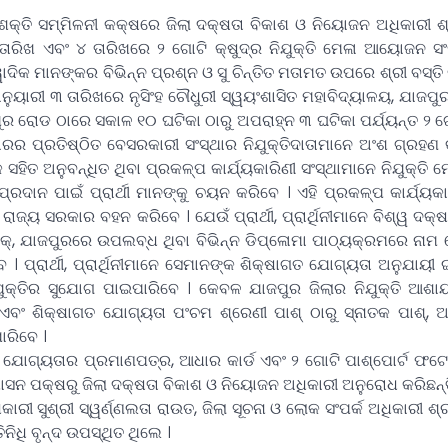
୍ତି ସମ୍ମିଳନୀ କକ୍ଷରେ ଜିଲା ଦକ୍ଷତା ବିକାଶ ଓ ନିୟୋଜନ ଅଧିକାରୀ ଶ
ତାରିଖ ଏବଂ ୪ ତାରିଖରେ ୨ ଗୋଟି କ୍ଷୁଦ୍ର ନିଯୁକ୍ତି ମେଳା ଆୟୋଜନ ସ
ାଦିକ ମାନଙ୍କର ବିଭିନ୍ନ ପ୍ରଶ୍ନ ଓ ସୁ ଚିନ୍ତିତ ମତାମତ ଉପରେ ଶ୍ରୀ ବସ୍ତ
ଜାନୁୟାରୀ ୩ ତାରିଖରେ ନୃସିଂହ ଚୌଧୁରୀ ସ୍ୱୟଂଶାସିତ ମହାବିଦ୍ୟାଳୟ, ଯାଜପ
ର ରୋଡ ଠାରେ ସକାଳ ୧୦ ଘଟିକା ଠାରୁ ଅପରାହ୍ନ ୩ ଘଟିକା ପର୍ଯ୍ୟନ୍ତ ୨ ଗୋ
ାରର ପ୍ରତିଷ୍ଠିତ ବେସରକାରୀ ସଂସ୍ଥାର ନିଯୁକ୍ତିଦାତାମାନେ ଅଂଶ ଗ୍ରହଣ କର
ସହିତ ଅନୁବନ୍ଧିତ ଥିବା ପ୍ରକଳ୍ପ କାର୍ଯ୍ୟକାରିଣୀ ସଂସ୍ଥାମାନେ ନିଯୁକ୍ତି
୍ରଦାନ ପାଇଁ ପ୍ରାର୍ଥୀ ମାନଙ୍କୁ ଚୟନ କରିବେ । ଏହି ପ୍ରକଳ୍ପ କାର୍ଯ୍ୟକା
୍ୟ ସରକାର ବହନ କରିବେ । ଯେଉଁ ପ୍ରାର୍ଥୀ, ପ୍ରାର୍ଥିନୀମାନେ ବିଶ୍ୱ ଦକ୍ଷ
କ୍, ଯାଜପୁରରେ ଉପଲବ୍ଧ ଥିବା ବିଭିନ୍ନ ଡିପ୍ଳୋମା ପାଠ୍ୟକ୍ରମରେ ନାମ
 ପ୍ରାର୍ଥୀ, ପ୍ରାର୍ଥିନୀମାନେ ସେମାନଙ୍କ ଶିକ୍ଷାଗତ ଯୋଗ୍ୟତା ଅନୁଯାୟୀ 
ଯୁକ୍ତିର ସୁଯୋଗ ପାଇପାରିବେ । କେବଳ ଯାଜପୁର ଜିଲାର ନିଯୁକ୍ତି ଆଶାୟୀ 
ିବ ଏବଂ ଶିକ୍ଷାଗତ ଯୋଗ୍ୟତା ପଂଚମ ଶ୍ରେଣୀ ପାଶ୍ ଠାରୁ ସ୍ନାତକ ପାଶ୍
ାରିବେ ।
୍ଷାଗତ ଯୋଗ୍ୟତାର ପ୍ରମାଣପତ୍ର, ଆଧାର କାର୍ଡ ଏବଂ ୨ ଗୋଟି ପାଶ୍ପୋର୍ଟ ଫଟ
ାସନ ପକ୍ଷରୁ ଜିଲା ଦକ୍ଷତା ବିକାଶ ଓ ନିୟୋଜନ ଅଧିକାରୀ ଅନୁରୋଧ କରିଛନ୍ତ
ରୀ ସୁଶ୍ରୀ ସ୍ୱର୍ଣ୍ଣଲତା ରାଉତ, ଜିଲା ସୂଚନା ଓ ଲୋକ ସଂପର୍କ ଅଧିକାରୀ ଶ
ିଧି ବୃନ୍ଦ ଉପସ୍ଥିତ ଥିଲେ ।