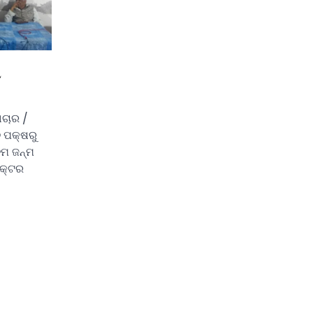
ୀ
ାଚାର /
 ପକ୍ଷରୁ
ତମ ଜନ୍ମ
ଡକ୍ଟର