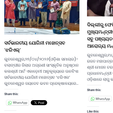
ଦିଲ୍ଲୀରୁ ଫେ
ମୁଖ୍ୟମନ୍ତ୍ରୀ
ସବୁ ପଞ୍ଚାୟ
ସର୍ବଭାରତୀୟ ଯୋଗିନୀ ମହୋତ୍ସବ
ଆରୋଗ୍ୟ ମନ୍
‘ଝରିଏଲ୍’
ଭୁବନେଶ୍ୱର,୧୪
ଭୁବନେଶ୍ୱର,୨୭/୦୪/୨୦୨୬(ଓଡ଼ିଶା ସମାଚାର)-
ରଜତ ମହାପାତ୍ର)
ବଲାଙ୍ଗୀର ଜିଲାର ଅଗ୍ରଣୀ ସାଂସ୍କୃତିକ ଅନୁଷ୍ଠାନ
ଶ୍ରୀ ମୋହନ ଚର
କଳାଶ୍ରୀ ଆର୍ଟ ଏକାଡ଼େମୀ ଆନୁକୂଲ୍ୟରେ ଊନବିଂଶ
ପ୍ରଧାନମନ୍ତ୍ର
ସର୍ବଭାରତୀୟ ଯୋଗିନୀ ମହୋତ୍ସବ ‘ଝରିଏଲ’
ଓଡ଼ିଶାରେ ଲାଗୁ 
ଭୁବନେଶ୍ୱର ଜୟଦେବ ଭବନ ପ୍ରେକ୍ଷାଳୟରେ…
Share this:
Share this:
WhatsApp
WhatsApp
Like this: