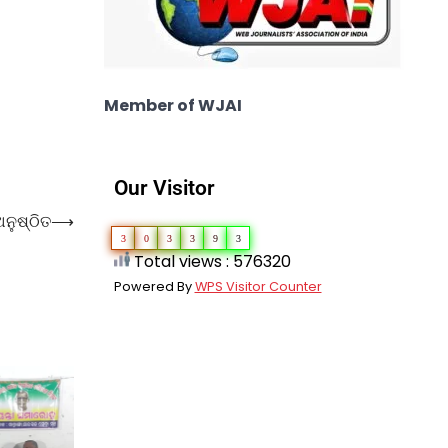
Member of WJAI
Our Visitor
ଅନୁଷ୍ଠିତ
⟶
3
0
3
3
9
3
Total views : 576320
Powered By
WPS Visitor Counter