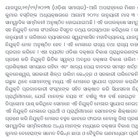
ଯାଜପୁର,୨୭/୧୨/୨୦୨୩ (ଓଡ଼ିଶା ସମାଚାର)-ଆଜି ଅପରାହ୍ନରେ ମିଶନ ଶକ
କୁମାର ବସ୍ତିଙ୍କ ଅଧ୍ୟକ୍ଷତାରେ ଆଗାମୀ ୨୦୨୪ ଜାନୁୟାରୀ ମାସ ୩ 
ସାମ୍ୱାଦିକ ସମ୍ମିଳନୀ ଅନୁଷ୍ଠିତ ହୋଇଯାଇଅଛି । ଏହି ଉପଲକ୍ଷେ ସାମ୍ୱ
ସହ ନିଯୁକ୍ତି ମେଳା ସଂପର୍କରେ ବିସ୍ତୃତ ତଥ୍ୟ ଉପସ୍ଥାପନ କରିଥିଲେ । 
ଜାନୁୟାରୀ ୪ ତାରିଖରେ ବ୍ୟାସନଗର ସ୍ୱୟଂଶାସିତ ମହାବିଦ୍ୟାଳୟ, ଯାଜପୁ
ନିଯୁକ୍ତି ମେଳ ଅନୁଷ୍ଠିତ ହେବ । ଏହି ମେଳାରେ ରାଜ୍ୟ ତଥା ରାଜ୍ୟ ବାହ
ପ୍ରଦାନ କରିବେ । ଏହା ବ୍ୟତୀତ ଓଡିଶା ଦକ୍ଷତା ବିକାଶ ପ୍ରାଧିକରଣଙ୍କ 
ଗ୍ରହଣ କରି ନିଯୁକ୍ତି ଭିତିିକ ସ୍ୱଳ୍ପ ଅବଧିର ଦକ୍ଷତା ବିକାଶ ତାଲିମ ପ
ପ୍ରଶିକ୍ଷଣ ସମୟରେ ରହିବା ଏବଂ ଖାଦ୍ୟ ପେୟ ବାବଦର ସମସ୍ତ ଖର୍ଚ୍ଚ ରାଜ
ଭୁବନେଶ୍ୱର, ସରକାରୀ ଶିଳ୍ପ ତାଲିମ କେନ୍ଦ୍ର ଓ ସରକାରୀ ପଲିଟେକନି
ଇଛୁକ ଥିବେ ସେମାନଙ୍କୁ ମଧ୍ୟ ଏହି ମେଳାରେ ସୁଯୋଗ ପ୍ରଦାନ କରାଯିବ ।
ନିଯୁକ୍ତି ପ୍ରଦାନକାରୀ ସଂସ୍ଥାଙ୍କ ସହିତ ସାକ୍ଷାତ କରି ସିଧାସଳଖ ନି
ପ୍ରାର୍ଥିନୀମାନେ, ଯେଉଁ ମାନଙ୍କ ବୟସ ୧୮ ବର୍ଷରୁ ୩୫ ବର୍ଷ ହୋଇଥ
ଡିପ୍ଳୋମା ପାଶ୍ କରିଥିବେ ସେମାନେ ଏହି ନିଯୁକ୍ତି ମେଳାର ସୁଯୋଗ ନେଇପ
ଏହି ନିଯୁକ୍ତି ମେଳାରେ ପ୍ରାର୍ଥୀ ଓ ପ୍ରାର୍ଥିନୀମାନେ ସେମାନଙ୍କ ଶିକ
ଗ୍ରହଣ କରି ନିଯୁକ୍ତି ମେଳାର ବହୁଳ ଭାବରେ ଫାଇଦା ନେବାକୁ ଜିଲା ପ୍ରଶ
ସାମ୍ୱାଦିକ ସମ୍ମିଳନୀରେ ଅନ୍ୟ ମାନଙ୍କ ମଧ୍ୟରେ ଦକ୍ଷତା ବିକାଶ ଅଧିକା
କୁମାର ବେହେରାଙ୍କ ସମେତ ବିଭିନ୍ନ ଛାପା ଓ ବୈଦୁତିକ ଗଣମାଧ୍ୟମ ପ୍ରତିନ