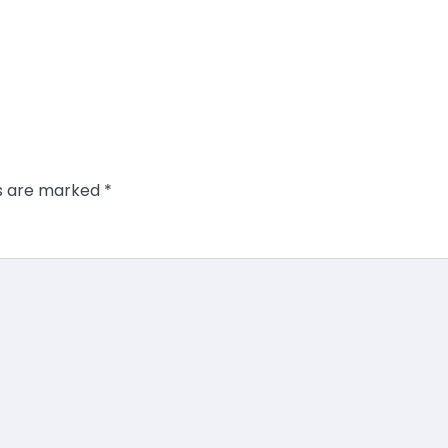
ds are marked
*