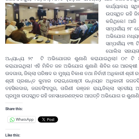
କାର୍ଯ୍ୟାଳୟ ସ୍
ଉପସ୍ଥିତ ରହି ଜ
କରିଥିଲେ। ଆଜି
ସମ୍ପର୍କୀୟ ୭୮ ଗ
ଅଭିଯୋଗ ମଧ୍ୟରୁ 
ସମ୍ପର୍କୀୟ ୧୩ ଟ
ପୋଲିସ ସହାୟତ
ଅନ୍ୟାନ୍ୟ ୨୯ ଟି ଅଭିଯୋଗର ଶୁଣାଣି କରାଯାଇଥିଲା। ୦୯ ଟ
କରାଯାଇଥିଲା। ଏହି ମିଳିତ ଜନ ଅଭିଯୋଗ ଶୁଣାଣି ଶିବିର ରେ ଆରକ୍ଷୀ
ଉଦଗାତା, ଜିଲ୍ଲା ପରିଷଦ ର ମୁଖ୍ୟ ବିକାଶ ତଥା ନିର୍ବାହୀ ଅଧିକାରୀ ଶ୍ରୀ
ଶ୍ରୀ ପ୍ରଶାନ୍ତ କୁମାର ତରାଇ,ଗୋଷ୍ଠୀ ଉନ୍ନୟନ ଅଧିକାରୀ ଜଗତସି
ତହସିଲଦାର, ଜଗତସିଂହପୁର, ତାରିଣୀ ରଞ୍ଜନ ରାୟ,ଜିଲ୍ଲା ସ୍ତରୀୟ ଅ
ପ୍ରମୁଖ ଉପସ୍ଥିତ ରହି ଜନସାଧାରଣଙ୍କର ଆପତ୍ତି ଅଭିଯୋଗ ର ଶୁଣାଣି
Share this:
WhatsApp
Like this: