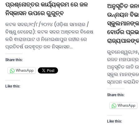
ପ୍ରଶ୍ନୋତ୍ତର କାର୍ଯ୍ୟକ୍ରମ ରେ ଜଳ
ଅନୁସୂଚିତ ଜନଜ
ନିସ୍କାସନ ଉପରେ ଗୁରୁତ୍ବ
ଉନ୍ନୟନ ବିଭା
ସ୍କୁଲମାନଙ୍କର
କଟକ ସଦର,୨୯/୮/୨୦୨୪ (ଓଡ଼ିଶା ସମାଚାର /
ବିଷ୍ଣୁ ବେହେରା): କଟକ ସଦର ଅଞ୍ଚଳର ବିଶେଷ
ବୋର୍ଡର ପ୍ର
କରି ଵାରାହାପାଟ ଓ ନିମେଇଶାପୁର ଗହୀର ରେ
ରାଜ୍ୟପାଳଙ୍କ
ପ୍ରତିବର୍ଷ ଉଦଵୃତ୍ତ ଜଳ ନିସ୍କାସନ…
ଭୁବନେଶ୍ୱର,୨୫
ରଜତ ମହାପାତ୍ର)
Share this:
ଅନୁସୂଚିତ ଜାତି
WhatsApp
ସ୍କୁଲ ମାନଙ୍କରେ 
ସ୍ଥାପନ କରାଯିବ
Like this:
Share this:
WhatsApp
Like this: