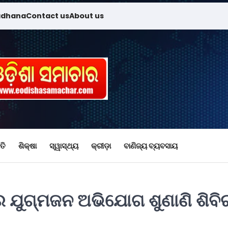
adhana
Contact us
About us
ତି
ଶିକ୍ଷା
ସ୍ୱାସ୍ଥ୍ୟ
କ୍ରୀଡ଼ା
ବାଣିଜ୍ୟ ବ୍ୟବସାୟ
ରେ ଯୁଗ୍ମଜନ ଅଭିଯୋଗ ଶୁଣାଣି ଶିବି