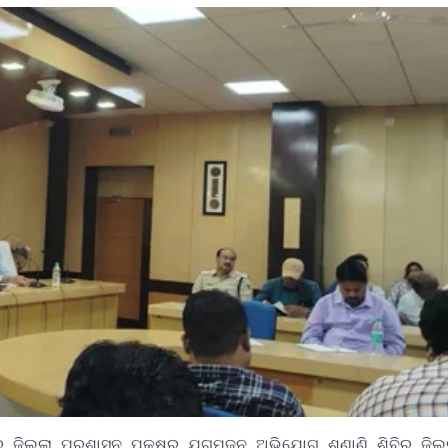
 ଜିଲ୍ଲା ପ୍ରଶାସନ ପକ୍ଷରୁ ଯୁଗ୍ମଜନ ଅଭିଯୋଗ ଶୁଣାଣି ଶିବିର ଜିଲ୍