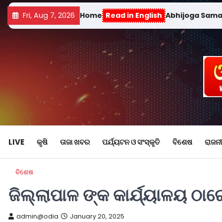
Fri, Aug 7, 2026
Home
Read in English
Abhijoga Sam
LIVE
କୃଷି
ତାଜା ଖବର
ପର୍ଯ୍ୟଟନ ଓ ସଂସ୍କୃତି
ବିଶେଷ
ରାଜନୀ
ବିଶେଷ
ଜିଲ୍ଲାପାଳ ଙ୍କ କାର୍ଯ୍ୟାଳୟ ଠା
admin@odia
January 20, 2025