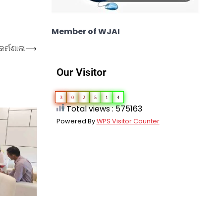
Member of WJAI
ର୍ମଶାଳା
⟶
Our Visitor
3
0
2
5
1
4
Total views : 575163
Powered By
WPS Visitor Counter