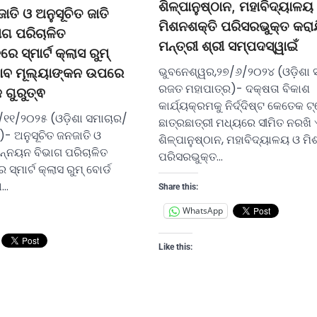
ଶିଳ୍ପାନୁଷ୍ଠାନ, ମହାବିଦ୍ୟାଳୟ
ାତି ଓ ଅନୁସୂଚିତ ଜାତି
ମିଶନଶକ୍ତି ପରିସରଭୁକ୍ତ କରା
ଗ ପରିଚାଳିତ
ମନ୍ତ୍ରୀ ଶ୍ରୀ ସମ୍ପଦସ୍ୱାଇଁ
େ ସ୍ମାର୍ଟ କ୍ଲାସ ରୁମ୍
ଭୁବନେଶ୍ୱର,୨୭/୬/୨୦୨୪ (ଓଡ଼ିଶା 
ଭାବ ମୂଲ୍ୟାଙ୍କନ ଉପରେ
ରଜତ ମହାପାତ୍ର)- ଦକ୍ଷତା ବିକାଶ
 ଗୁରୁତ୍ଵ
କାର୍ଯ୍ୟକ୍ରମକୁ ନିର୍ଦ୍ଦିଷ୍ଟ କେତେକ ଟ
/୧୧/୨୦୨୫ (ଓଡ଼ିଶା ସମାଚାର/
ଛାତ୍ରଛାତ୍ରୀ ମଧ୍ୟରେ ସୀମିତ ନରଖି 
- ଅନୁସୂଚିତ ଜନଜାତି ଓ
ଶିଳ୍ପାନୁଷ୍ଠାନ, ମହାବିଦ୍ୟାଳୟ ଓ ମି
 ଉନ୍ନୟନ ବିଭାଗ ପରିଚାଳିତ
ପରିସରଭୁକ୍ତ…
ସ୍ମାର୍ଟ କ୍ଲାସ ରୁମ୍ ବୋର୍ଡ
ା…
Share this:
WhatsApp
Like this: