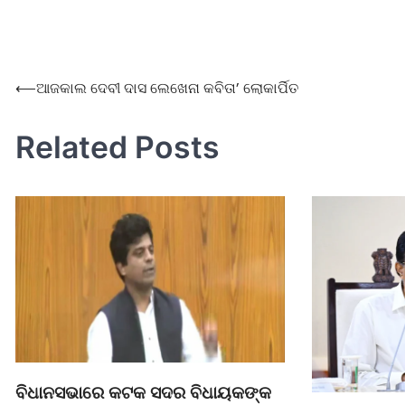
⟵
ଆଜକାଲ ଦେବୀ ଦାସ ଲେଖେନା କବିତା’ ଲୋକାର୍ପିତ
Related Posts
ବିଧାନସଭାରେ କଟକ ସଦର ବିଧାୟକଙ୍କ