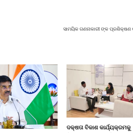
ସାମୟିକ ଗଣନାକାରୀ ଙ୍କ ପ୍ରଶିକ୍ଷଣ କ
ଦକ୍ଷତା ବିକାଶ କାର୍ଯ୍ୟକ୍ରମକୁ