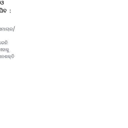
 ଓ
ଯିବ :
ସମାଚାର/
୍ରେନି
ଏହାକୁ
ଶନଶକ୍ତି