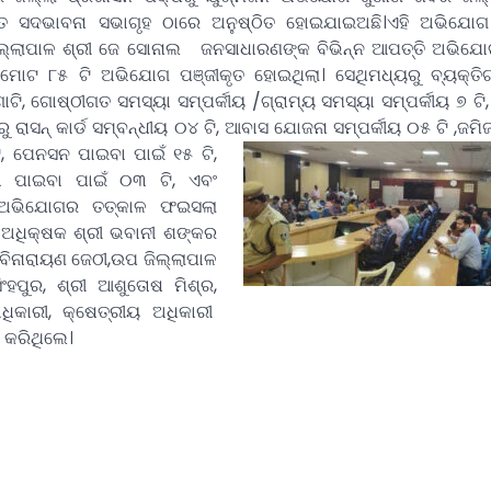
ଥିତ ସଦଭାବନା ସଭାଗୃହ ଠାରେ ଅନୁଷ୍ଠିତ ହୋଇଯାଇଅଛି।
ଏହି ଅଭିଯୋଗ
ିଲ୍ଲାପାଳ ଶ୍ରୀ ଜେ ସୋନାଲ ଜନସାଧାରଣଙ୍କ ବିଭିନ୍ନ ଆପତ୍ତି ଅଭିଯୋ
 ମୋଟ ୮୫ ଟି ଅଭିଯୋଗ ପଞ୍ଜୀକୃତ ହୋଇଥିଲା। ସେଥିମଧ୍ୟରୁ ବ୍ୟକ୍ତି
ୋଟି, ଗୋଷ୍ଠୀଗତ ସମସ୍ୟା ସମ୍ପର୍କୀୟ /ଗ୍ରାମ୍ୟ ସମସ୍ୟା ସମ୍ପର୍କୀୟ ୭ ଟି
ରାସନ୍ କାର୍ଡ ସମ୍ବନ୍ଧୀୟ ୦୪ ଟି, ଆବାସ ଯୋଜନା ସମ୍ପର୍କୀୟ ୦୫ ଟି ,ଜମି
ି, ପେନସନ ପାଇବା ପାଇଁ ୧୫ ଟି,
ା ପାଇବା ପାଇଁ ୦୩ ଟି, ଏବଂ
ି ଅଭିଯୋଗର ତତ୍କାଳ ଫଇସଲା
 ଅଧିକ୍ଷକ ଶ୍ରୀ ଭବାନୀ ଶଙ୍କର
 ରବିନାରାୟଣ ଜେଠୀ,ଉପ ଜିଲ୍ଲାପାଳ
ଂହପୁର, ଶ୍ରୀ ଆଶୁତୋଷ ମିଶ୍ର,
ଧିକାରୀ, କ୍ଷେତ୍ରୀୟ ଅଧିକାରୀ
 କରିଥିଲେ।