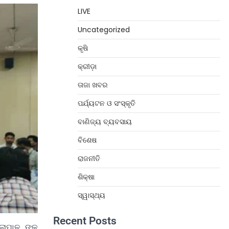
LIVE
Uncategorized
କୃଷି
କ୍ରୀଡ଼ା
ତାଜା ଖବର
ପର୍ଯ୍ୟଟନ ଓ ସଂସ୍କୃତି
ବାଣିଜ୍ୟ ବ୍ୟବସାୟ
ବିଶେଷ
ରାଜନୀତି
ଶିକ୍ଷା
ସ୍ୱାସ୍ଥ୍ୟ
Recent Posts
ଲାପାଳ ଙ୍କ