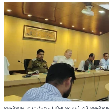
ଜଗତସିଂହପୁର, ୨୦/୦୧/୨୦୨୫ (ଓଡ଼ିଶା ସମାଚାର)-ଆଜି ଜଗତସିଂହପୁର