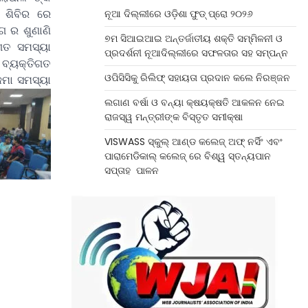
 ଶିବିର ରେ
ନୂଆ ଦିଲ୍ଲୀରେ ଓଡ଼ିଶା ଫୁଡ୍ ପ୍ରୋ ୨୦୨୬
ଗ ର ଶୁଣାଣି
୭ମ ସିଆଇଆଇ ଅନ୍ତର୍ଜାତୀୟ ଶକ୍ତି ସମ୍ମିଳନୀ ଓ
ଗତ ସମସ୍ୟା
ପ୍ରଦର୍ଶନୀ ନୂଆଦିଲ୍ଲୀରେ ସଫଳତାର ସହ ସମ୍ପନ୍ନ
, ବ୍ୟକ୍ତିଗତ
ଓପିସିସିକୁ ରିଲିଫ୍ ସହାୟତା ପ୍ରଦାନ କଲେ ନିରଞ୍ଜନ
ଜମା ସମସ୍ୟା
ଲଗାଣ ବର୍ଷା ଓ ବନ୍ୟା କ୍ଷୟକ୍ଷତି ଆକଳନ ନେଇ
ରାଜସ୍ୱ ମନ୍ତ୍ରୀଙ୍କ ବିସ୍ତୃତ ସମୀକ୍ଷା
VISWASS ସ୍କୁଲ୍ ଆଣ୍ଡ କଲେଜ୍ ଅଫ୍ ନର୍ସିଂ ଏବଂ
ପାରାମେଡିକାଲ୍ କଲେଜ୍ ରେ ବିଶ୍ୱ ସ୍ତନ୍ୟପାନ
ସପ୍ତାହ ପାଳନ