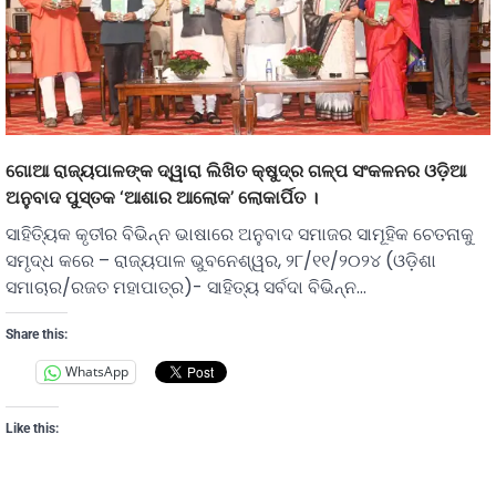
ଗୋଆ ରାଜ୍ୟପାଳଙ୍କ ଦ୍ୱାରା ଲିଖିତ କ୍ଷୁଦ୍ର ଗଳ୍ପ ସଂକଳନର ଓଡ଼ିଆ
ଅନୁବାଦ ପୁସ୍ତକ ‘ଆଶାର ଆଲୋକ’ ଲୋକାର୍ପିତ ।
ସାହିତି୍ୟକ କୃତୀର ବିଭିନ୍ନ ଭାଷାରେ ଅନୁବାଦ ସମାଜର ସାମୂହିକ ଚେତନାକୁ
ସମୃଦ୍ଧ କରେ – ରାଜ୍ୟପାଳ ଭୁବନେଶ୍ୱର, ୨୮/୧୧/୨୦୨୪ (ଓଡ଼ିଶା
ସମାଚାର/ରଜତ ମହାପାତ୍ର)- ସାହିତ୍ୟ ସର୍ବଦା ବିଭିନ୍ନ…
Share this:
WhatsApp
Like this: