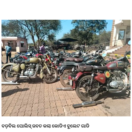
ବଡ଼ବିଲ ପୋଲିସ୍ ଜବତ କଲା କୋଡିଏ ବୁଲେଟ ଗାଡି