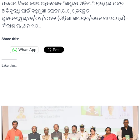
ପ୍ରଥମ ଦିନର ଶେଷ ଅଧିବେଶନ “ସମୃଦ୍ଧ ଓଡ଼ିଶା”: ରାଜ୍ୟର ଉଚ୍ଚ
ଅଭିବୃଦ୍ଧି ପାଇଁ ବହୁମୁଖୀ ରୋଡମ୍ୟାପ୍ ପ୍ରସ୍ତୁତ
ଭୁବନେଶ୍ୱର,୨୭/୦୨/୨୦୨୬ (ଓଡ଼ିଶା ସମାଚାର/ରଜତ ମହାପାତ୍ର)-
‘ବିକାଶ ମନ୍ଥନ ୧.୦…
Share this:
WhatsApp
Like this: