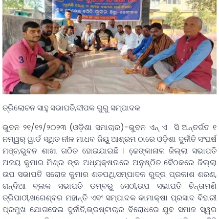
ତ୍ରିଲୋଚନ ସାହୁ ସଭାପତି,ଦୀପକ ଗୁରୁ ସମ୍ପାଦକ
ଭୁବନ ୨୧/୧୨/୨୦୨୩ (ଓଡ଼ିଶା ସମାଚାର)-ଭୁବନ ଏନ୍ ଏ ସି ଅନ୍ତର୍ଗତ ୧
ନମ୍ୱର୍ ୱାର୍ଡ ସ୍ଥିତ ନୀଳ ମାଧବ ଜିୟୁ ଆଶ୍ରମ ଠାରେ ଓଡ଼ିଶା ଦୁର୍ନୀତି ସଂଘର୍ଷ
ମଞ୍ଚ,ଭୁବନ ଶାଖା ଗଠିତ ହୋଇଯାଇଛି । ଢେ଼ଙ୍କାନାଳ ଜିଲ୍ଲା ସଭାପତି
ଅଜୟ କୁମାର ମିଶ୍ର ଙ୍କ ଅଧ୍ୟକ୍ଷତାରେ ଅନୁଷ୍ଠିତ ବୈଠକରେ ଜିଲ୍ଲା
ଉପ ସଭାପତି ସରୋଜ କୁମାର ଶତପଥି,ସମ୍ପାଦକ ରୁଦ୍ର ପ୍ରକାଶ ଶରଣ,
ଗନ୍ଦିଆ ବ୍ଲକ ସଭାପତି ଡମ୍ବରୁ ସେଠୀ,ଉପ ସଭାପତି ଚିନ୍ତାମଣି
ତ୍ରିପାଠୀ,ଖଗେଶ୍ବର ମହାନ୍ତି ଏବଂ ସମ୍ପାଦକ କାମାକ୍ଷା ପ୍ରସାଦ ବିହାରୀ
ପ୍ରମୁଖ ଯୋଗଦେଇ ଦୁର୍ନୀତି,ଭ୍ରଷ୍ଟାଚାର ବିରୋଧରେ ଯୁବ ସମାଜ ସ୍ୱର