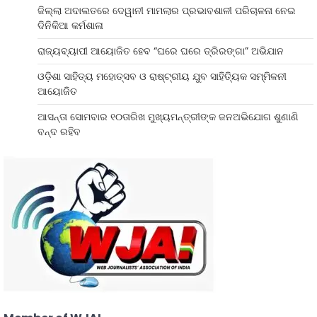
ଜିଲ୍ଲା ଅଦାଲତରେ ଦେୱାନୀ ମାମଲାର ପ୍ରଭାବଶାଳୀ ପରିଚାଳନା ନେଇ
ଦିନିକିଆ କର୍ମଶାଳା
ରାଜ୍ୟବ୍ୟାପୀ ଆୟୋଜିତ ହେବ “ଘରେ ଘରେ ତ୍ରିରଙ୍ଗା” ଅଭିଯାନ
ଓଡ଼ିଶା ସାହିତ୍ୟ ମହୋତ୍ସବ ଓ ରାଷ୍ଟ୍ରୀୟ ଯୁବ ସାହିତ୍ୟିକ ସମ୍ମିଳନୀ
ଆୟୋଜିତ
ଆସନ୍ତା ସୋମବାର ୧୦ତାରିଖ ମୁଖ୍ୟମନ୍ତ୍ରୀଙ୍କ ଜନଅଭିଯୋଗ ଶୁଣାଣି
ବନ୍ଦ ରହିବ