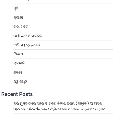
କୃଷି
କ୍ରୀଡ଼ା
ତାଜା ଖବର
ପର୍ଯ୍ୟଟନ ଓ ସଂସ୍କୃତି
ବାଣିଜ୍ୟ ବ୍ୟବସାୟ
ବିଶେଷ
ରାଜନୀତି
ଶିକ୍ଷା
ସ୍ୱାସ୍ଥ୍ୟ
Recent Posts
ନଭି ମୁମ୍ବାଇରେ ସହର ଓ ଶିଳ୍ପ ବିକାଶ ନିଗମ (ସିଡ୍‌କୋ) ଆବାସିକ
ପ୍ରକଳ୍ପ ପରିଦର୍ଶନ କଲେ ଓଡ଼ିଶାର ଗୃହ ଓ ନଗର ଉନ୍ନୟନ ମନ୍ତ୍ରୀ