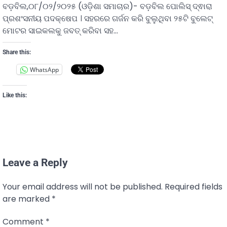
ବଡ଼ବିଲ,୦୮/୦୨/୨୦୨୫ (ଓଡ଼ିଶା ସମାଚାର)- ବଡ଼ବିଲ ପୋଲିସ୍ ଦ୍ଵାରା
ପ୍ରଶଂସନୀୟ ପଦକ୍ଷେପ । ସହରରେ ଗର୍ଜନ କରି ବୁଲୁଥିବା ୨୫ଟି ବୁଲେଟ୍
ମୋଟର ସାଇକଲକୁ ଜବତ୍ କରିବା ସହ…
Share this:
WhatsApp
Like this:
Leave a Reply
Your email address will not be published.
Required fields
are marked
*
Comment
*