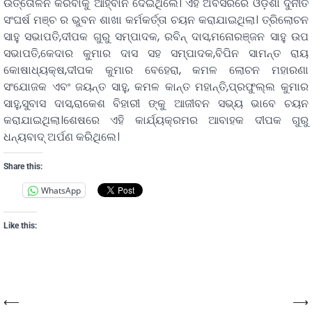
ଉତ୍ତୋଳନ କରିବାକୁ ଆହ୍ବାନ ଦେଇଥିଲେ। ଏହି ଅବସରରେ ଓଡ଼ିଶା ଦୁର୍ନୀତି
ସଂଘର୍ଷ ମଞ୍ଚ ର ଭୁବନ ଶାଖା କର୍ମକର୍ତ୍ତା ଚୟନ କରାଯାଇଥିଲା। ତ୍ରିଲୋଚନ
ସାହୁ ସଭାପତି,ଦୀପକ ଗୁରୁ ସମ୍ପାଦକ, ରବିନ୍ ଦାସ,ମନୋରଞ୍ଜନ ସାହୁ ଉପ
ସଭାପତି,କେଦାର କୁମାର ଦାସ ସହ ସମ୍ପାଦକ,ବିପିନ ସାମନ୍ତ ରାୟ
କୋଷାଧ୍ୟକ୍ଷ,ଦୀପକ କୁମାର ବେହେରା, କମଳ ଲୋଚନ ମହାରଣା
ସଂଯୋଜକ ଏବଂ ଜୟନ୍ତ ସାହୁ, କମଳ କାନ୍ତ ମହାନ୍ତି,ପ୍ରଫୁଲ୍ଲ କୁମାର
ସାହୁ,ସୁବାସ ଦାସ,ରାକେଶ ବିହାରୀ ଙ୍କୁ ଆଜୀବନ ସଭ୍ୟ ଭାବେ ଚୟନ
କରାଯାଇଥିଲା।ଶେଷରେ ଏହି କାର୍ଯ୍ୟକ୍ରମର ଆବାହକ ଦୀପକ ଗୁରୁ
ଧନ୍ୟବାଦ୍ ଅର୍ପଣ କରିଥିଲେ।
Share this:
WhatsApp
Like this:
⟵
⟶