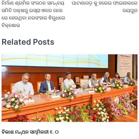
ନିର୍ମାଣ ଶ୍ରମିକ ସଂଗଠନ ସମନ୍ବୟ
ପାଟଣାଗଡ଼ କୁ ହରେଇ ଫାଇନାଲରେ
ସମିତି ପକ୍ଷରୁ ଇସ୍ରାଏଲର ଗାଜା
ଜୟପୁର
ରେ ହେଉଥିବା ନରସଂହାର ଵିରୁଧରେ
ବିକ୍ଷୋଭ
Related Posts
ବିକାଶ ମନ୍ଥନ ସମ୍ମିଳନୀ ୧. ୦