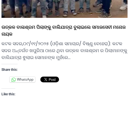
ଉତ୍କଳ ବାଳାଶ୍ରମ ପିଲାଙ୍କୁ ବାଲିଯାତ୍ରା ବୁଲାଇଲେ ସମାଜସେବୀ ମନୋଜ
ନାୟକ
କଟକ ସଦର,୦୯/୧୧/୨୦୨୫ (ଓଡ଼ିଶା ସମାଚାର/ ବିଷ୍ଣୁ ବେହେରା): କଟକ
ସଦର ଅନ୍ତର୍ଗତ ଖପୁରିଆ ଠାରେ ଥିବା ଉତ୍କଳ ବାଳାଶ୍ରମ ର ପିଲାମାନଙ୍କୁ
ବାଲିଯାତ୍ରା ଵୁଲାଇ ସେମାନଙ୍କ ମୁହଁରେ…
Share this:
WhatsApp
Like this: