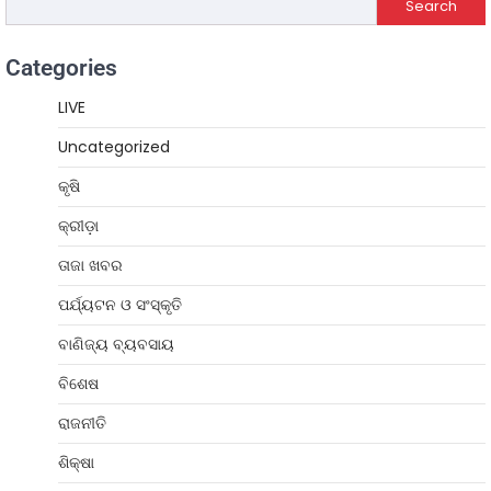
Search
Categories
LIVE
Uncategorized
କୃଷି
କ୍ରୀଡ଼ା
ତାଜା ଖବର
ପର୍ଯ୍ୟଟନ ଓ ସଂସ୍କୃତି
ବାଣିଜ୍ୟ ବ୍ୟବସାୟ
ବିଶେଷ
ରାଜନୀତି
ଶିକ୍ଷା