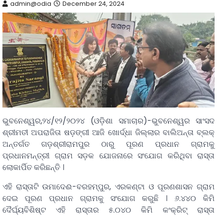
admin@odia
December 24, 2024
ଭୁବନେଶ୍ୱର,୨୪/୧୨/୨୦୨୪ (ଓଡ଼ିଶା ସମାଚାର)-ଭୁବନେଶ୍ୱର ସାଂସଦ
ଶ୍ରୀମତୀ ଅପରାଜିତା ଷଡ଼ଙ୍ଗୀ ଆଜି ଖୋର୍ଦ୍ଧା ଜିଲ୍ଲାର ବାଲିଅନ୍ତା ବ୍ଲକ୍‌
ଅନ୍ତର୍ଗତ ଗଡ଼ଶ୍ରୀରାମପୁର ଠାରୁ ପୂରଣ ପ୍ରଧାନ ଗ୍ରାମକୁ
ପ୍ରଧାନମନ୍ତ୍ରୀ ଗ୍ରାମ ସଡ଼କ ଯୋଜନାରେ ସଂଯୋଗ କରିଥିବା ରାସ୍ତା
ଲୋକାର୍ପିତ କରିଛନ୍ତି ।
ଏହି ରାସ୍ତାଟି ଉମାଦେଈ-ବରହମ୍‌ପୁର, ଏରକଣ୍ଟା ଓ ପୂରଣଶାସନ ଗ୍ରାମ
ଦେଇ ପୂରଣ ପ୍ରଧାନ ଗ୍ରାମକୁ ସଂଯୋଗ କରୁଛି । ୬.୪୪୦ କିମି
ଦୈର୍ଘ୍ୟବିଶିଷ୍ଟ ଏହି ରାସ୍ତାର ୫.୦୪୦ କିମି କଂକ୍ରିଟ୍‌ ରାସ୍ତା