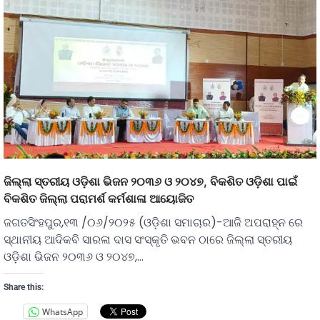
ଜିଲ୍ଲା ସ୍ତରୀୟ ଓଡ଼ିଶା ଭିଜନ ୨୦୩୬ ଓ ୨୦୪୭, ବିକଶିତ ଓଡ଼ିଶା ପାଇଁ
ବିକଶିତ ଜିଲ୍ଲା ପରାମର୍ଶ କର୍ମଶାଳା ଆୟୋଜିତ
ଜଗତସିଂହପୁର,୧୩ /୦୬/୨୦୨୫ (ଓଡ଼ିଶା ସମାଚାର)-ଆଜି ଅପରାହ୍ନ ରେ
ସ୍ଥାନୀୟ ଆଦିକବି ସାରଳା ଦାସ ସଂସ୍କୃତି ଭବନ ଠାରେ ଜିଲ୍ଲା ସ୍ତରୀୟ
ଓଡ଼ିଶା ଭିଜନ ୨୦୩୬ ଓ ୨୦୪୭,…
Share this:
WhatsApp