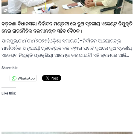
ବଡ଼ଚଣା ବିଧାନସଭା ନିର୍ବାଚନ ମଣ୍ଡଳୀ ରେ ବୁଥ ସ୍ତରୀୟ ଏଜେଣ୍ଟ ନିଯୁକ୍ତି
ନେଇ ରାଜନୈତିକ ଦଳମାନଙ୍କ ସହିତ ବୈଠକ।
ଯାଜପୁର,୦୪/୦୪/୨୦୨୫(ଓଡ଼ିଶା ସମାଚାର)-ନିର୍ବାଚନ ଆୟୋଗଙ୍କ
ମାର୍ଗଦର୍ଶିକା ଅନୁଯାୟୀ ପ୍ରତ୍ୟେକ ଦଳ ଦ୍ଵାରା ପ୍ରତି ବୁଥରେ ବୁଥ ସ୍ତରୀୟ
ଏଜେଣ୍ଟ ନିଯୁକ୍ତି ପ୍ରକ୍ରିୟା ଆରମ୍ଭ କରାଯାଇଛି। ଏହି କ୍ରମରେ ଆଜି…
Share this:
WhatsApp
Like this: