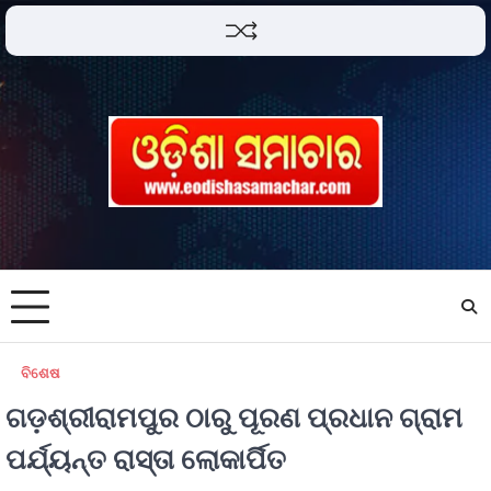
ବିଶେଷ
ଗଡ଼ଶ୍ରୀରାମପୁର ଠାରୁ ପୂରଣ ପ୍ରଧାନ ଗ୍ରାମ
ପର୍ଯ୍ୟନ୍ତ ରାସ୍ତା ଲୋକାର୍ପିତ