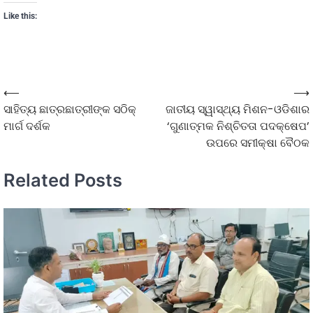
Like this:
⟵
⟶
ସାହିତ୍ୟ ଛାତ୍ରଛାତ୍ରୀଙ୍କ ସଠିକ୍
ଜାତୀୟ ସ୍ୱାସ୍ଥ୍ୟ ମିଶନ-ଓଡିଶାର
ମାର୍ଗ ଦର୍ଶକ
‘ଗୁଣାତ୍ମକ ନିଶ୍ଚିତତା ପଦକ୍ଷେପ’
ଉପରେ ସମୀକ୍ଷା ବୈଠକ
Related Posts