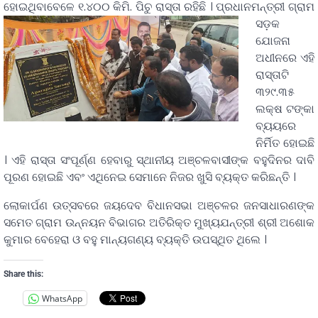
ହୋଇଥିବାବେଳେ ୧.୪୦୦ କିମି. ପିଚୁ ରାସ୍ତା ରହିଛି ।
ପ୍ରଧାନମନ୍ତ୍ରୀ ଗ୍ରାମ
ସଡ଼କ
ଯୋଜନା
ଅଧୀନରେ ଏହି
ରାସ୍ତାଟି
୩୨୯.୩୫
ଲକ୍ଷ ଟଙ୍କା
ବ୍ୟୟରେ
ନିର୍ମିତ ହୋଇଛି
। ଏହି ରାସ୍ତା ସଂପୂର୍ଣ୍ଣ ହେବାରୁ ସ୍ଥାନୀୟ ଅଞ୍ଚଳବାସୀଙ୍କ ବହୁଦିନର ଦାବି
ପୂରଣ ହୋଇଛି ଏବଂ ଏଥିନେଇ ସେମାନେ ନିଜର ଖୁସି ବ୍ୟକ୍ତ କରିଛନ୍ତି ।
ଲୋକାର୍ପଣ ଉତ୍ସବରେ ଜୟଦେବ ବିଧାନସଭା ଅଞ୍ଚଳର ଜନସାଧାରଣଙ୍କ
ସମେତ ଗ୍ରାମ ଉନ୍ନୟନ ବିଭାଗର ଅତିରିକ୍ତ ମୁଖ୍ୟଯନ୍ତ୍ରୀ ଶ୍ରୀ ଅଶୋକ
କୁମାର ବେହେରା ଓ ବହୁ ମାନ୍ୟଗଣ୍ୟ ବ୍ୟକ୍ତି ଉପସ୍ଥିତ ଥିଲେ ।
Share this:
WhatsApp