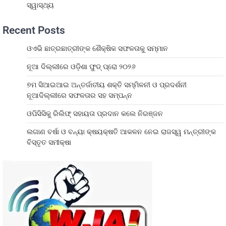
ସ୍ୱାସ୍ଥ୍ୟ
Recent Posts
ଓଏଭି ଛାତ୍ରଛାତ୍ରୀଙ୍କ ଶୈକ୍ଷିକ ସଫଳତାକୁ ସମ୍ମାନ
ନୂଆ ଦିଲ୍ଲୀରେ ଓଡ଼ିଶା ଫୁଡ୍ ପ୍ରୋ ୨୦୨୬
୭ମ ସିଆଇଆଇ ଅନ୍ତର୍ଜାତୀୟ ଶକ୍ତି ସମ୍ମିଳନୀ ଓ ପ୍ରଦର୍ଶନୀ
ନୂଆଦିଲ୍ଲୀରେ ସଫଳତାର ସହ ସମ୍ପନ୍ନ
ଓପିସିସିକୁ ରିଲିଫ୍ ସହାୟତା ପ୍ରଦାନ କଲେ ନିରଞ୍ଜନ
ଲଗାଣ ବର୍ଷା ଓ ବନ୍ୟା କ୍ଷୟକ୍ଷତି ଆକଳନ ନେଇ ରାଜସ୍ୱ ମନ୍ତ୍ରୀଙ୍କ
ବିସ୍ତୃତ ସମୀକ୍ଷା