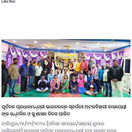
Like this:
ପୂର୍ବତନ ପ୍ରଧାନମନ୍ତ୍ରୀ ଭାରତରତ୍ନ ସ୍ବର୍ଗତଃ ଅଟଳବିହାରୀ ବାଜପେୟୀ
ଙ୍କ ଜନ୍ମଦିନ ଓ ସୁ ଶାସନ ଦିବସ ପାଳିତ
ବାଲିଗୁଡା,୨୫/୧୨/୨୦୨୪ (ଓଡିଶା ସମାଚାର/ସଞ୍ଜୟ କୁମାର
ପାଣିଗ୍ରାହୀ):ଭାରତର ପୂର୍ବତନ ପ୍ରଧାନମନ୍ତ୍ରୀ ତଥା ଭାରତ ରତ୍ନ