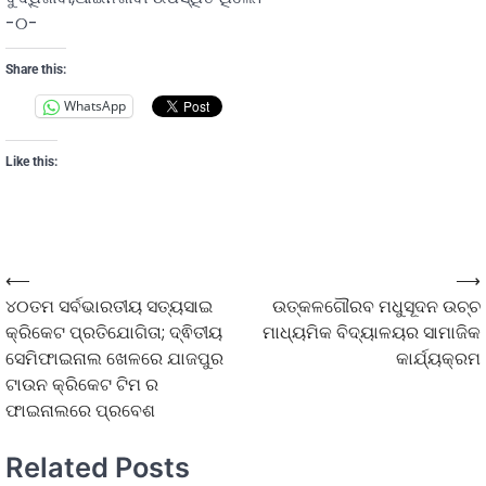
-୦-
Share this:
WhatsApp
Like this:
⟵
⟶
୪୦ତମ ସର୍ବଭାରତୀୟ ସତ୍ୟସାଇ
ଉତ୍କଳଗୌରବ ମଧୁସୂଦନ ଉଚ୍ଚ
କ୍ରିକେଟ ପ୍ରତିଯୋଗିତା; ଦ୍ଵିତୀୟ
ମାଧ୍ୟମିକ ବିଦ୍ୟାଳୟର ସାମାଜିକ
ସେମିଫାଇନାଲ ଖେଳରେ ଯାଜପୁର
କାର୍ଯ୍ୟକ୍ରମ
ଟାଉନ କ୍ରିକେଟ ଟିମ ର
ଫାଇନାଲରେ ପ୍ରବେଶ
Related Posts