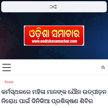
ବିଶେଷ
କର୍ମସ୍ଥଳରେ ମହିଳା ମାନଙ୍କ ଯୌନ ଉତ୍ପୀଡ଼ନ
ନିରୋଧ ପାଇଁ ଦିନିକିଆ ପ୍ରଶିକ୍ଷଣ ଶିବିର