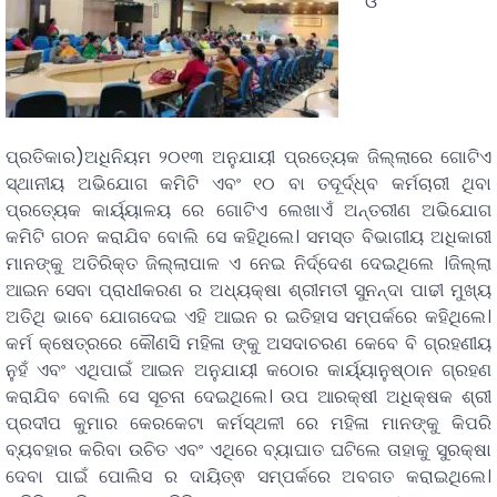
ଓ
ପ୍ରତିକାର)ଅଧିନିୟମ ୨୦୧୩ ଅନୁଯାୟୀ ପ୍ରତ୍ୟେକ ଜିଲ୍ଲାରେ ଗୋଟିଏ
ସ୍ଥାନୀୟ ଅଭିଯୋଗ କମିଟି ଏବଂ ୧୦ ବା ତଦୂର୍ଦ୍ଧ୍ବ କର୍ମଚାରୀ ଥିବା
ପ୍ରତ୍ୟେକ କାର୍ୟ୍ୟାଳୟ ରେ ଗୋଟିଏ ଲେଖାଏଁ ଅନ୍ତରୀଣ ଅଭିଯୋଗ
କମିଟି ଗଠନ କରାଯିବ ବୋଲି ସେ କହିଥିଲେ। ସମସ୍ତ ବିଭାଗୀୟ ଅଧିକାରୀ
ମାନଙ୍କୁ ଅତିରିକ୍ତ ଜିଲ୍ଲାପାଳ ଏ ନେଇ ନିର୍ଦ୍ଦେଶ ଦେଇଥିଲେ ।ଜିଲ୍ଲା
ଆଇନ ସେବା ପ୍ରାଧୀକରଣ ର ଅଧ୍ୟକ୍ଷା ଶ୍ରୀମତୀ ସୁନନ୍ଦା ପାଢୀ ମୁଖ୍ୟ
ଅତିଥି ଭାବେ ଯୋଗଦେଇ ଏହି ଆଇନ ର ଇତିହାସ ସମ୍ପର୍କରେ କହିଥିଲେ।
କର୍ମ କ୍ଷେତ୍ରରେ କୌଣସି ମହିଳା ଙ୍କୁ ଅସଦାଚରଣ କେବେ ବି ଗ୍ରହଣୀୟ
ନୁହଁ ଏବଂ ଏଥିପାଇଁ ଆଇନ ଅନୁଯାୟୀ କଠୋର କାର୍ୟ୍ୟାନୁଷ୍ଠାନ ଗ୍ରହଣ
କରାଯିବ ବୋଲି ସେ ସୂଚନା ଦେଇଥିଲେ। ଉପ ଆରକ୍ଷୀ ଅଧିକ୍ଷକ ଶ୍ରୀ
ପ୍ରଦୀପ କୁମାର କେରକେଟା କର୍ମସ୍ଥଳୀ ରେ ମହିଳା ମାନଙ୍କୁ କିପରି
ବ୍ୟବହାର କରିବା ଉଚିତ ଏବଂ ଏଥିରେ ବ୍ୟାଘାତ ଘଟିଲେ ତାହାକୁ ସୁରକ୍ଷା
ଦେବା ପାଇଁ ପୋଲିସ ର ଦାୟିତ୍ଵ ସମ୍ପର୍କରେ ଅବଗତ କରାଇଥିଲେ।