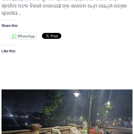
ସ୍ବର୍ଗତଃ ଅଟଳ ବିହାରୀ ବାଜପେୟୀ ଙ୍କ ଶହେତମ ଜନ୍ମ ଜୟନ୍ତୀ ଉତ୍ସବ
ସ୍ଥାନୀୟ …
Share this:
WhatsApp
Like this: