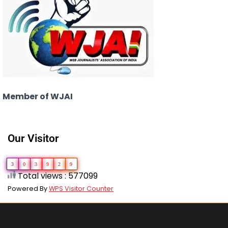
Member of WJAI
Our Visitor
3
0
3
9
2
9
Total views : 577099
Powered By
WPS Visitor Counter