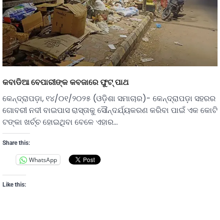
କବାଡିଆ ବେପାରୀଙ୍କ କବଜାରେ ଫୁଟ୍ ପାଥ
କେନ୍ଦ୍ରାପଡ଼ା, ୧୪/୦୧/୨୦୨୫ (ଓଡ଼ିଶା ସମାଚାର)- କେନ୍ଦ୍ରାପଡ଼ା ସହରର
ଗୋବରୀ ନଦୀ ବାଇପାସ ରାସ୍ତାକୁ ସୌନ୍ଦର୍ଯ୍ୟକରଣ କରିବା ପାଇଁ ଏକ କୋଟି
ଟଙ୍କା ଖର୍ଚ୍ଚ ହୋଇଥିବା ବେଳେ ଏହାର…
Share this:
WhatsApp
Like this: