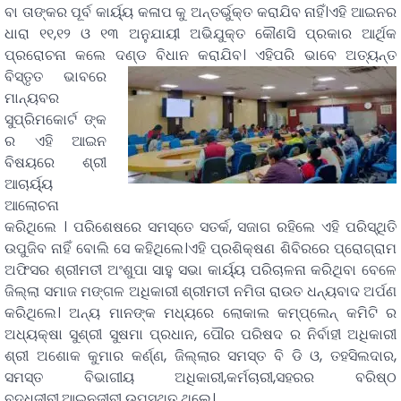
ବା ତାଙ୍କର ପୂର୍ବ କାର୍ୟ୍ୟ କଳାପ କୁ ଅନ୍ତର୍ଭୁକ୍ତ କରାଯିବ ନାହିଁ।ଏହି ଆଇନର
ଧାରା ୧୧,୧୨ ଓ ୧୩ ଅନୁଯାୟୀ ଅଭିଯୁକ୍ତ କୌଣସି ପ୍ରକାର ଆର୍ଥିକ
ପ୍ରରୋଚନା କଲେ ଦଣ୍ଡ ବିଧାନ କରାଯିବ।
ଏହିପରି ଭାବେ ଅତ୍ୟନ୍ତ
ବିସ୍ତୃତ ଭାବରେ
ମାନ୍ୟବର
ସୁପ୍ରିମକୋର୍ଟ ଙ୍କ
ର ଏହି ଆଇନ
ବିଷୟରେ ଶ୍ରୀ
ଆଚାର୍ୟ୍ୟ
ଆଲୋଚନା
କରିଥିଲେ । ପରିଶେଷରେ ସମସ୍ତେ ସତର୍କ, ସଜାଗ ରହିଲେ ଏହି ପରିସ୍ଥିତି
ଉପୁଜିବ ନାହିଁ ବୋଲି ସେ କହିଥିଲେ।ଏହି ପ୍ରଶିକ୍ଷଣ ଶିବିରରେ ପ୍ରୋଗ୍ରାମ
ଅଫିସର ଶ୍ରୀମତୀ ଅଂଶୁପା ସାହୁ ସଭା କାର୍ୟ୍ୟ ପରିଚାଳନା କରିଥିବା ବେଳେ
ଜିଲ୍ଲା ସମାଜ ମଙ୍ଗଳ ଅଧିକାରୀ ଶ୍ରୀମତୀ ନମିତା ରାଉତ ଧନ୍ୟବାଦ ଅର୍ପଣ
କରିଥିଲେ। ଅନ୍ୟ ମାନଙ୍କ ମଧ୍ୟରେ ଲୋକାଲ କମ୍ପ୍ଲେନ୍ କମିଟି ର
ଅଧ୍ୟକ୍ଷା ସୁଶ୍ରୀ ସୁଷମା ପ୍ରଧାନ, ପୌର ପରିଷଦ ର ନିର୍ବାହୀ ଅଧିକାରୀ
ଶ୍ରୀ ଅଶୋକ କୁମାର କର୍ଣ୍ଣ, ଜିଲ୍ଲାର ସମସ୍ତ ବି ଡି ଓ, ତହସିଲଦାର,
ସମସ୍ତ ବିଭାଗୀୟ ଅଧିକାରୀ,କର୍ମଚାରୀ,ସହରର ବରିଷ୍ଠ
ବୁଦ୍ଧିଜୀବୀ,ଆଇନଜୀବୀ ଉପସ୍ଥିତ ଥିଲେ।