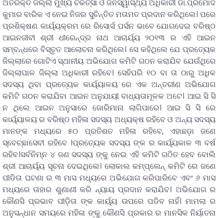
ଅତିରିକ୍ତ ଜିଲ୍ଲା ମୁଖ୍ୟ ଚିକିତ୍ସା ଓ ଜନସ୍ୱାସ୍ଥ୍ୟ ଅଧିକାରୀ ଡା.ପ୍ରମୋଦ
କୁମାର ବାରିକ ଏ ନେଇ ନିଜର ସୁଚିନ୍ତିତ ମତାମତ ପ୍ରଦାନ କରିଥିଲେ। ପରେ
ପ୍ରଶିକ୍ଷଣ କାର୍ୟ୍ୟକ୍ରମ ରେ ରିସୋର୍ସ ପର୍ସନ ଭାବେ ଯୋଗଦେଇ ବରିଷ୍ଠ
ଆଇନଜୀବୀ ଶ୍ରୀ ଧୀରେନ୍ଦ୍ର ନାଥ ଆଚାର୍ୟ୍ୟ ୨୦୧୩ ର ଏହି ଆଇନ
ସମ୍ବନ୍ଧରେ ବିସ୍ତୃତ ଆଲୋଚନା କରିଥିଲେ। ସେ କହିଥିଲେ ଯେ ପ୍ରତ୍ୟେକ
ଜିଲ୍ଲାରେ ଗୋଟିଏ ସ୍ଥାନୀୟ ଅଭିଯୋଗ କମିଟି ଗଠନ କରାଯିବ ଯେଉଁଥିରେ
ଜିଲ୍ଲାପାଳ ଜିଲ୍ଲା ଅଧିକାରୀ ରହିବେ। ସେହିପରି ୧୦ ବା ତା ଠାରୁ ଅଧିକ
ସଦସ୍ୟ ଥିବା ପ୍ରତ୍ୟେକ କାର୍ୟ୍ୟାଳୟ ରେ ଏକ ଅନ୍ତରୀଣ ଅଭିଯୋଗ
କମିଟି ଗଠନ କରାଯିବା ଆଇନ ଅନୁଯାୟୀ ବାଧ୍ୟତାମୂଳକ ଅଟେ। ଆଇ ସି ସି
ନ ଥିଲେ ଆଇନ ଅନୁସାରେ ଜୋରିମାନା ଲାଗିପାରେ। ଆଇ ସି ସି ରେ
କାର୍ୟ୍ୟାଳୟ ର ବରିଷ୍ଠ ମହିଳା ସଦସ୍ୟ ଅଧ୍ୟକ୍ଷ ରହିବେ ଓ ଅନ୍ୟ ସଦସ୍ୟ
ମାନଙ୍କ ମଧ୍ୟରେ ୫୦ ପ୍ରତିଶତ ମହିଳା ରହିବେ, ଏହାଛଡ଼ା ଜଣେ
ସ୍ବେଚ୍ଛାସେବୀ ରହିବେ ।ପ୍ରତ୍ୟେକ ସଦସ୍ୟ ଙ୍କ ର କାର୍ୟ୍ୟକାଳ ୩ ବର୍ଷ
ରହିବ।ସର୍ବନିମ୍ନ ୪ ଜଣ ସଦସ୍ୟ ଙ୍କୁ ନେଇ ଏହି କମିଟି ଗଠିତ ହେବ ବୋଲି
ଶ୍ରୀ ଆଚାର୍ୟ୍ୟ ସୂଚନା ଦେଇଥିଲେ। ଲୋକାଲ କମ୍ପ୍ଲେନ୍ କମିଟି ରେ ଜଣେ
ପୀଡିତା ଘଟଣା ର ୩ ମାସ ମଧ୍ୟରେ ଅଭିଯୋଗ କରିପାରିବେ ଏବଂ ୬ ମାସ
ମଧ୍ୟରେ ତାହାର ଶୁଣାଣୀ କରି ନ୍ୟାୟ ପ୍ରଦାନ କରାଯିବ। ଅଭିଯୋଗ ର
କୌଣସି ପ୍ରଭାବ ପୀଡ଼ିତା ଙ୍କ କାର୍ୟ୍ୟ ଉପରେ ପଡିବ ନାହିଁ। ମାମଲା ର
ଅନୁସନ୍ଧାନ ସମୟରେ ମହିଳା ଙ୍କୁ କୌଣସି ପ୍ରକାର ର ମାନସିକ ନିର୍ୟାତନା