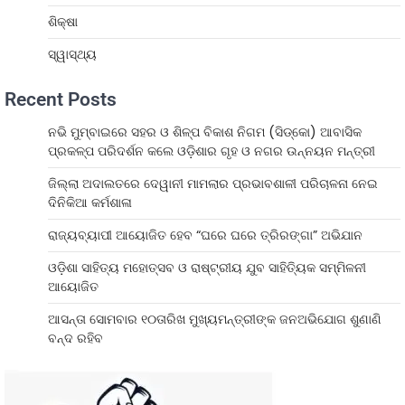
ଶିକ୍ଷା
ସ୍ୱାସ୍ଥ୍ୟ
Recent Posts
ନଭି ମୁମ୍ବାଇରେ ସହର ଓ ଶିଳ୍ପ ବିକାଶ ନିଗମ (ସିଡ୍‌କୋ) ଆବାସିକ
ପ୍ରକଳ୍ପ ପରିଦର୍ଶନ କଲେ ଓଡ଼ିଶାର ଗୃହ ଓ ନଗର ଉନ୍ନୟନ ମନ୍ତ୍ରୀ
ଜିଲ୍ଲା ଅଦାଲତରେ ଦେୱାନୀ ମାମଲାର ପ୍ରଭାବଶାଳୀ ପରିଚାଳନା ନେଇ
ଦିନିକିଆ କର୍ମଶାଳା
ରାଜ୍ୟବ୍ୟାପୀ ଆୟୋଜିତ ହେବ “ଘରେ ଘରେ ତ୍ରିରଙ୍ଗା” ଅଭିଯାନ
ଓଡ଼ିଶା ସାହିତ୍ୟ ମହୋତ୍ସବ ଓ ରାଷ୍ଟ୍ରୀୟ ଯୁବ ସାହିତ୍ୟିକ ସମ୍ମିଳନୀ
ଆୟୋଜିତ
ଆସନ୍ତା ସୋମବାର ୧୦ତାରିଖ ମୁଖ୍ୟମନ୍ତ୍ରୀଙ୍କ ଜନଅଭିଯୋଗ ଶୁଣାଣି
ବନ୍ଦ ରହିବ