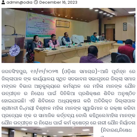
admin@odia
December 16, 2023
ଜଗତସିଂହପୁର, ୧୬/୧୨/୨୦୨୩ (ଓଡ଼ିଶା ସମାଚାର)-ଆଜି ପୂର୍ବାହ୍ନ ରେ
ଜିଲ୍ଲାପାଳ ଙ୍କ କାର୍ୟ୍ୟାଳୟ ସ୍ଥିତ ସଦଭାବନା ସଭାଗୃହରେ ଜିଲ୍ଲା ସମାଜ
ମଙ୍ଗଳ ବିଭାଗ ଆନୁକୁଲ୍ୟରେ କର୍ମସ୍ଥଳ ରେ ମହିଳା ମାନଙ୍କ ଯୌନ
ଉତ୍ପୀଡ଼ନ ର ନିରୋଧ ପାଇଁ ଦିନିକିଆ ପ୍ରଶିକ୍ଷଣ ଶିବିର ଅନୁଷ୍ଠିତ
ହୋଇଯାଇଛି। ଏହି ଶିବିରରେ ଅଧ୍ୟକ୍ଷତା କରି ଅତିରିକ୍ତ ଜିଲ୍ଲାପାଳ
ଶ୍ରୀମତୀ ଚିନ୍ମୟୀ ବିଶ୍ଵାଳ ମହିଳା ମାନଙ୍କ ସ୍ୱାଭିମାନ ର ରକ୍ଷା କରିବା
ପ୍ରତ୍ୟେକ ଙ୍କ ର ସାମାଜିକ କର୍ତ୍ତବ୍ୟ ବୋଲି କହିଥିଲେ।ମହିଳା ମାନଙ୍କ
ଯୌନ ଉତ୍ପୀଡ଼ନ ର ନିରୋଧ ପାଇଁ କର୍ମ କ୍ଷେତ୍ର ରେ
ନାରୀ ଯୌନ ନିର୍ୟାତନା
(ନିବାରଣ,ନିଷେଧ