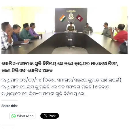
ପୋଲିସ-ମାଓବାଦୀ ଗୁଳି ବିନିମୟ ରେ ଜଣେ କ୍ୟାଡର ମାଓବାଦୀ ନିହତ,
ଜଣେ ଡିଭିଏଫ ପୋଲିସ ଆହତ
କନ୍ଧମାଳ,୦୪/୦୨/୨୪ (ଓଡିଶା ସମାଚାର/ସଞ୍ଜୟ କୁମାର ପାଣିଗ୍ରାହୀ):
କନ୍ଧମାଳ ପୋଲିସ କୁ ମିଳିଛି ଏକ ବଡ ସଫଳତା ମିଳିଛି । ଶନିବାର
ସନ୍ଧ୍ୟାରେ ପୋଲିସ-ମାଓବାଦୀ ଗୁଳି ବିନିମୟ ରେ…
Share this:
WhatsApp