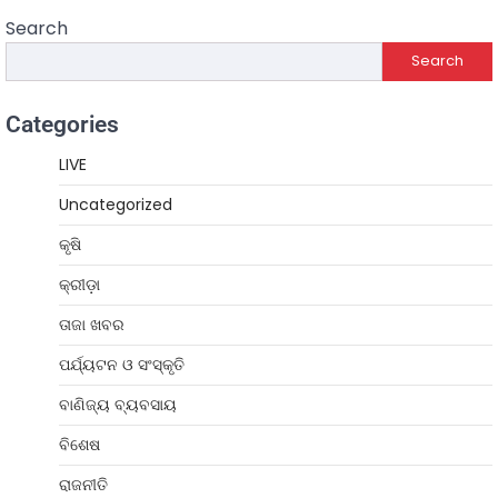
Search
Search
Categories
LIVE
Uncategorized
କୃଷି
କ୍ରୀଡ଼ା
ତାଜା ଖବର
ପର୍ଯ୍ୟଟନ ଓ ସଂସ୍କୃତି
ବାଣିଜ୍ୟ ବ୍ୟବସାୟ
ବିଶେଷ
ରାଜନୀତି