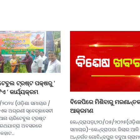
ଟେବୁଲ ଟ୍ରଷ୍ଟ ପକ୍ଷରୁ ‘
ିଏ ‘ କାର୍ଯ୍ୟକ୍ରମ
ବିଜେପିରେ ମିଶିବାରୁ ମରଣାନ୍ତ
୨୦୨୪ (ଓଡ଼ିଶା ସମାଚାର /
ଆକ୍ରମଣ
: ଏକ ଅଗ୍ରଣୀ ସ୍ବେଚ୍ଛାସେବୀ
ଆନା ଚାରିଟେବୁଲ ଟ୍ରଷ୍ଟ
କେନ୍ଦ୍ରାପଡ଼ା,୨୦/୦୫/୨୦୨୫(ଓଡ଼ିଶ
ର ରଥଯାତ୍ରା ଅବସରରେ
ସମାଚାର)-କେନ୍ଦ୍ରାପଡା ଜିଲାର ଆଳି
ାଳହାଟ…
ଅନ୍ତର୍ଗତ ଗୋବିନ୍ଦପୁର ଦଦୁଆ ଗ୍ରା