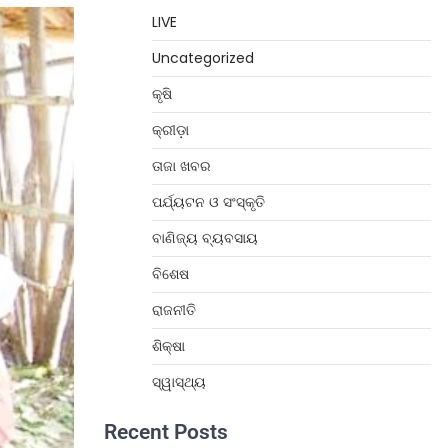
LIVE
Uncategorized
କୃଷି
କ୍ରୀଡ଼ା
ତାଜା ଖବର
ପର୍ଯ୍ୟଟନ ଓ ସଂସ୍କୃତି
ବାଣିଜ୍ୟ ବ୍ୟବସାୟ
ବିଶେଷ
ରାଜନୀତି
ଶିକ୍ଷା
ସ୍ୱାସ୍ଥ୍ୟ
Recent Posts