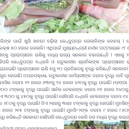
ଳିଙ୍କ ପାଇଁ ଖୁସି ଖବର। ବଢ଼ିଲା କେନ୍ଦୁପତ୍ର ତୋଳାଳିଙ୍କ ବୋନସ୍ ।
ଲକ୍ଷ ୫୦ ହଜାର ତୋଳାଳି। ଏଥିପାଇଁ ମୁଖ୍ୟମନ୍ତ୍ରୀ ନବୀନ ପଟ୍ଟନାୟକ ୯୮ 
ୀଙ୍କୁ ପ୍ରୋତ୍ସାହନ ରାଶିକୁ ମଧ୍ୟ ରାଜ୍ୟ ସରକାର ବଢାଇଛନ୍ତି । ଏହାକୁ ୨ 
ହିପରି କେନ୍ଦୁପତ୍ର ବନ୍ଧାଳି ଓ ଋତୁକାଳୀନ ଶ୍ରମିକଙ୍କ ପ୍ରୋତ୍ସାହନ ର
କରାଯାଇଛି। ପ୍ରୋତ୍ସାହନ ରାଶି ୫ରୁ ୧୦ ପ୍ରତିଶତକୁ ବୃଦ୍ଧି କରିଛନ୍ତି ସରକାର।
ଜୁର ହୋଇଛି। ଅପରପକ୍ଷେ, ଋତୁକାଳୀନ କର୍ମଚାରୀଙ୍କ ଦରମା ବୃଦ୍ଧି ଦାବି ପ
ମାସିକ ଦରମା ୨୨ ହଜାର ୬୩୧ରୁ ୨୪ ହଜାର ୪୨୦କୁ ବୃଦ୍ଧି ପାଇଛି। ମହଙ୍ଗା 
୬୦୦ ଟଙ୍କାକୁ ବୃଦ୍ଧି ପାଇଛି। ସର୍କଲ ଚେକରଙ୍କ ଦରମା ୧୭ ହଜାର ୭୪୦ରୁ
ଏ ୩୦୦ ରୁ ୪୫୦କୁ ବୃଦ୍ଧି ପାଇଛି। ସେହିପରି ବନ୍ଧାଳି ଚେକରଙ୍କ ଦରମା ୧
ର ୬୮୦କୁ ବୃଦ୍ଧି ପାଇଛି। ଡିଏ ୨ଶହରୁ ୩ଶହ ଟଙ୍କାକୁ ବୃଦ୍ଧି ହୋଇଛି। ମୁନସି
 ହଜାର ୨୧୫ ଟଙ୍କାକୁ ବୃଦ୍ଧି ପାଇଛି। ମୁନସି-୨ଙ୍କ ଦରମା ୯ ହଜାର ୮୫୦
୍ଧି କରିଛନ୍ତି ସରକାର। ସେହିପରି କେନ୍ଦୁପତ୍ର କେରି ଦର ମଧ୍ୟ ବୃଦ୍ଧି କରାଯ
କର୍ମଚାରୀ ସଂଘର ମହାସମାବେଶରେ