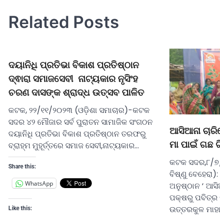
Related Posts
ଦୟାନିଧି ପ୍ରତିଭା ବିକାଶ ପ୍ରତିଷ୍ଠାନ
ଦ୍ଵାରା ସମାଜସେବୀ ନାଟ୍ୟକାର ନୃସିଂହ
ଚରଣ ଦାସଙ୍କ ଶ୍ରାଦ୍ଧ ଉତ୍ସବ ପାଳିତ
କଟକ, ୨୨/୧୧/୨୦୨୩ (ଓଡ଼ିଶା ସମାଚାର)-କଟକ
ସଦର ୪୨ ମୌଜାର ସର୍ବ ପୁରାତନ ସାମାଜିକ ସଂଗଠନ
ଆସିଆନା ଚାରି
ଦୟାନିଧି ପ୍ରତିଭା ବିକାଶ ପ୍ରତିଷ୍ଠାନ ତରଫରୁ
ମା ପାଇଁ ଗଛ ଟ
ବ୍ରାହ୍ମ ମୁହୂର୍ତ୍ତରେ ସମାଜ ସେବୀ,ନାଟ୍ୟକାର…
କଟକ ସଦର,୮/୭/
Share this:
ବିଷ୍ଣୁ ବେହେରା)
WhatsApp
ଅନୁଷ୍ଠାନ ‘ ଆସି
ପକ୍ଷରୁ ପବିତ୍
ଉତ୍ତରକୁଳ ମାହ
Like this: