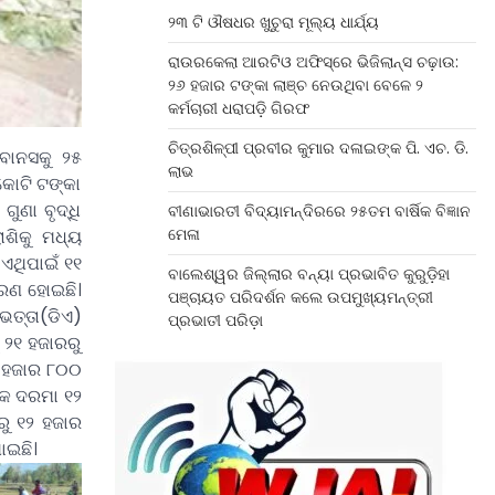
୨୩ ଟି ଔଷଧର ଖୁଚୁରା ମୂଲ୍ୟ ଧାର୍ଯ୍ୟ
ରାଉରକେଲା ଆରଟିଓ ଅଫିସ୍‌ରେ ଭିଜିଲାନ୍ସ ଚଢ଼ାଉ:
୨୬ ହଜାର ଟଙ୍କା ଲାଞ୍ଚ ନେଉଥିବା ବେଳେ ୨
କର୍ମଚାରୀ ଧରାପଡ଼ି ଗିରଫ
ଚିତ୍ରଶିଳ୍ପୀ ପ୍ରବୀର କୁମାର ଦଳାଇଙ୍କ ପି. ଏଚ. ଡି.
 ବୋନସକୁ ୨୫
ଲାଭ
କୋଟି ଟଙ୍କା
ଗୁଣା ବୃଦ୍ଧି
ବୀଣାଭାରତୀ ବିଦ୍ୟାମନ୍ଦିରରେ ୨୫ତମ ବାର୍ଷିକ ବିଜ୍ଞାନ
ମେଳା
ାଶିକୁ ମଧ୍ୟ
 ଏଥିପାଇଁ ୧୧
ବାଲେଶ୍ୱର ଜିଲ୍ଲାର ବନ୍ୟା ପ୍ରଭାବିତ କୁରୁଡ଼ିହା
ୂରଣ ହୋଇଛି।
ପଞ୍ଚାୟତ ପରିଦର୍ଶନ କଲେ ଉପମୁଖ୍ୟମନ୍ତ୍ରୀ
ଭତ୍ତା(ଡିଏ)
ପ୍ରଭାତୀ ପରିଡ଼ା
 ୨୧ ହଜାରରୁ
୪ ହଜାର ୮୦୦
ଙ୍କ ଦରମା ୧୨
ରୁ ୧୨ ହଜାର
ାଇଛି।