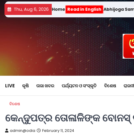
Thu, Aug 6, 2026
Home
Read in English
Abhijoga Sa
LIVE
କୃଷି
ତାଜା ଖବର
ପର୍ଯ୍ୟଟନ ଓ ସଂସ୍କୃତି
ବିଶେଷ
ରାଜନୀ
ବିଶେଷ
କେନ୍ଦୁପତ୍ର ତୋଳାଳିଙ୍କ ବୋନସ୍ 
admin@odia
February 11, 2024