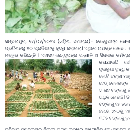
ସମ୍ବଲପୁର, ୧୧/୦୨/୨୦୨୪ (ଓଡ଼ିଶା ସମାଚାର)- କେନ୍ଦୁପତ୍ର ତୋଳା
ପ୍ରତିଶତରୁ ୫୦ ପ୍ରତିଶତକୁ ବୃଦ୍ଧି କରାଗଲା। ଏଥିରେ ଉପକୃତ ହେବେ ୮ 
ମଞ୍ଜୁର କରିଛନ୍ତି । ଏହାସହ କେନ୍ଦୁପତ୍ର ବନ୍ଧାଳି ଓ ସିଜନାଲ କର୍ମଚାର
କରାଯାଇଛି ।
ସେ
ଦୁଇଗୁଣା ବୃଦ୍ଧି 
କୋଟି ଟଙ୍କା ମଞ୍
ହେଡ୍‌ ଚେକରଙ୍କ 
୪ ଶହ ଟଙ୍କାରୁ 
ଅଧିକ ହୋଇଛି। ଡି
ଟଙ୍କାରୁ ୧୭ ହଜା
ହଜାର ୪୨୦ରୁ ୧୫
୩୮୫ ଟଙ୍କାକୁ ବୃଦ
ରବିବାର ସମ୍ବଲପୁର ଜିଲ୍ଲା ଚାରମାଲଠାରେ ଆୟୋଜିତ କେନ୍ଦୁପତ୍ର 