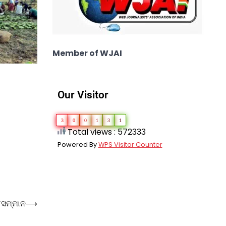
Member of WJAI
Our Visitor
3
0
0
1
3
1
Total views : 572333
Powered By
WPS Visitor Counter
’ସମ୍ମାନ
⟶