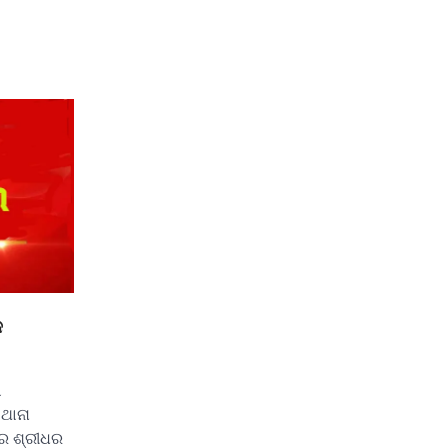
କ
ା
 ଥାନା
ମର ଶ୍ରୀଧର