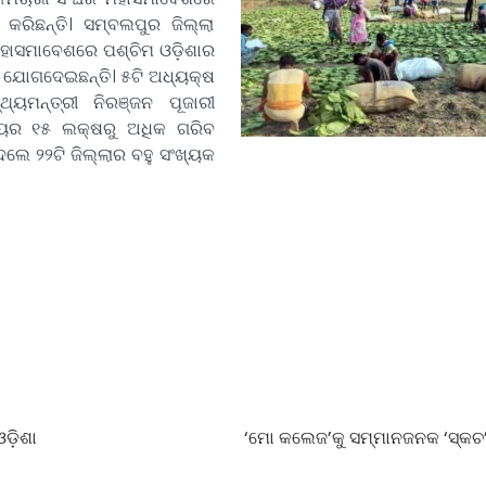
ରିଛନ୍ତି। ସମ୍ବଲପୁର ଜିଲ୍ଲା
ମହାସମାବେଶରେ ପଶ୍ଚିମ ଓଡ଼ିଶାର
ମିକ ଯୋଗଦେଇଛନ୍ତି। ୫ଟି ଅଧ୍ୟକ୍ଷ
ଥ୍ୟମନ୍ତ୍ରୀ ନିରଞ୍ଜନ ପୂଜାରୀ
ଜ୍ୟର ୧୫ ଲକ୍ଷରୁ ଅଧିକ ଗରିବ
େଲେ ୨୨ଟି ଜିଲ୍ଲାର ବହୁ ସଂଖ୍ୟକ
ଡ଼ିଶା
‘ମୋ କଲେଜ’କୁ ସମ୍ମାନଜନକ ‘ସ୍କଚ