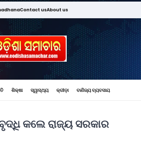
madhana
Contact us
About us
ତି
ଶିକ୍ଷା
ସ୍ୱାସ୍ଥ୍ୟ
କ୍ରୀଡ଼ା
ବାଣିଜ୍ୟ ବ୍ୟବସାୟ
ବୃଦ୍ଧି କଲେ ରାଜ୍ୟ ସରକାର