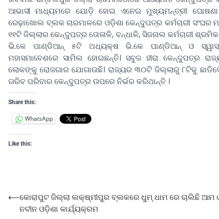
ଆଭାସୀ ମାଧ୍ୟମରେ ଯୋଡ଼ି ହୋଇ ଏନେଇ ମୁଖ୍ୟମନ୍ତ୍ରୀ ଘୋଷଣା କ
ରେଢ଼ାଖୋଲ ବ୍ଲକ ଚାରମାଳରେ ଓଡ଼ିଶା କେନ୍ଦୁପତ୍ର କର୍ମଚାରୀ ସଂଘର 
୧୧ଟି ଜିଲ୍ଲାର କେନ୍ଦୁପତ୍ର ତୋଳାଳି, ବନ୍ଧାଳି, ସିଜନାଲ କର୍ମଚାରୀ ଶ୍ର
ଭି.କେ ପାଣ୍ଡିଆନ୍ ୫ଟି ଅଧ୍ୟକ୍ଷ ଭି.କେ ପାଣ୍ଡିଆନ୍ ଓ ସ୍ୱାସ୍
ମହାସମାବେଶରେ ସାମିଲ ହୋଇଛନ୍ତି। ସବୁଜ ହୀରା କେନ୍ଦୁପତ୍ର ରା
ଲୋକଙ୍କୁ ରୋଜଗାର ଯୋଗାଉଛି। ରାଜ୍ୟର ୩୦ଟି ଜିଲ୍ଲାରୁ ୮ଟିକୁ ଛାଡିଦ
ଗରିବ ପରିବାର କେନ୍ଦୁପତ୍ର ଉପରେ ନିର୍ଭର କରିଥାନ୍ତି ।
Share this:
WhatsApp
Like this:
⟵
କୋରାପୁଟ ଜିଲ୍ଲା ଲକ୍ଷ୍ମୀପୁର ବ୍ଲକରେ ଧୁମ୍ ଧାମ ରେ ଚାଲିଛି ଆମ ଓ
ନବୀନ ଓଡ଼ିଶା କାର୍ଯ୍ୟକ୍ରମ