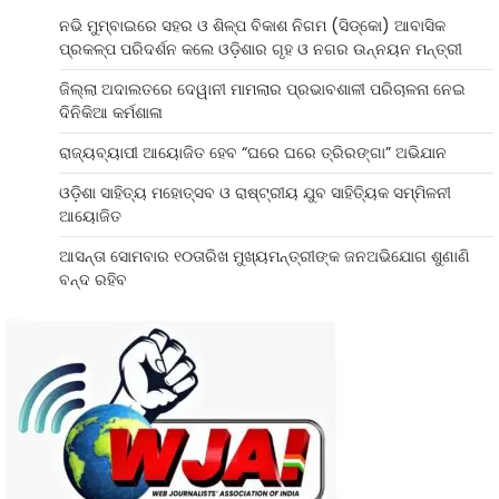
ନଭି ମୁମ୍ବାଇରେ ସହର ଓ ଶିଳ୍ପ ବିକାଶ ନିଗମ (ସିଡ୍‌କୋ) ଆବାସିକ
ପ୍ରକଳ୍ପ ପରିଦର୍ଶନ କଲେ ଓଡ଼ିଶାର ଗୃହ ଓ ନଗର ଉନ୍ନୟନ ମନ୍ତ୍ରୀ
ଜିଲ୍ଲା ଅଦାଲତରେ ଦେୱାନୀ ମାମଲାର ପ୍ରଭାବଶାଳୀ ପରିଚାଳନା ନେଇ
ଦିନିକିଆ କର୍ମଶାଳା
ରାଜ୍ୟବ୍ୟାପୀ ଆୟୋଜିତ ହେବ “ଘରେ ଘରେ ତ୍ରିରଙ୍ଗା” ଅଭିଯାନ
ଓଡ଼ିଶା ସାହିତ୍ୟ ମହୋତ୍ସବ ଓ ରାଷ୍ଟ୍ରୀୟ ଯୁବ ସାହିତ୍ୟିକ ସମ୍ମିଳନୀ
ଆୟୋଜିତ
ଆସନ୍ତା ସୋମବାର ୧୦ତାରିଖ ମୁଖ୍ୟମନ୍ତ୍ରୀଙ୍କ ଜନଅଭିଯୋଗ ଶୁଣାଣି
ବନ୍ଦ ରହିବ