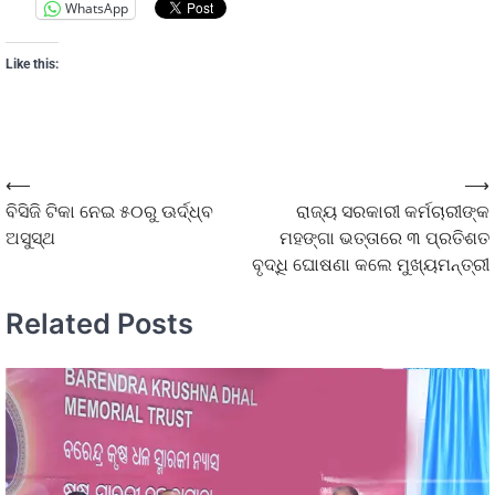
WhatsApp
Like this:
⟵
⟶
ବିସିଜି ଟିକା ନେଇ ୫୦ରୁ ଊର୍ଦ୍ଧ୍ବ
ରାଜ୍ୟ ସରକାରୀ କର୍ମଚାରୀଙ୍କ
ଅସୁସ୍ଥ
ମହଙ୍ଗା ଭତ୍ତାରେ ୩ ପ୍ରତିଶତ
ବୃଦ୍ଧି ଘୋଷଣା କଲେ ମୁଖ୍ୟମନ୍ତ୍ରୀ
Related Posts