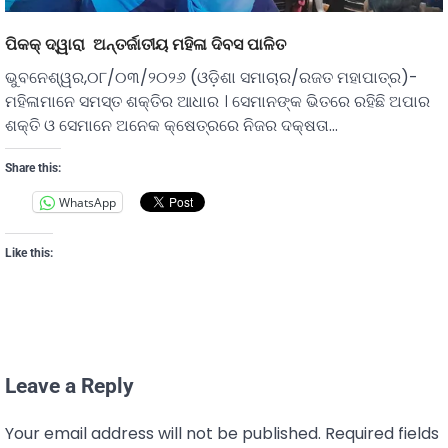
ପିକକ୍‍ ଦ୍ୱାରା ଅନ୍ତର୍ଜାତୀୟ ମହିଳା ଦିବସ ପାଳିତ
ଭୁବନେଶ୍ୱର,୦୮/୦୩/୨୦୨୬ (ଓଡ଼ିଶା ସମାଚାର/ରଜତ ମହାପାତ୍ର)-
ମହିଳାମାନେ ସମସ୍ତ ଶକ୍ତିର ଆଧାର । ସେମାନଙ୍କ ଭିତରେ ରହିଛି ଅପାର
ଶକ୍ତି ଓ ସେମାନେ ଅନେକ କ୍ଷେତ୍ରରେ ନିଜର ଦକ୍ଷତା…
Share this:
WhatsApp
Like this:
Leave a Reply
Your email address will not be published.
Required fields