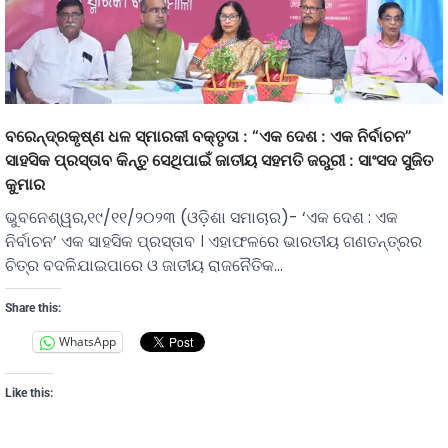
ବରେନ୍ଦ୍ରକୃଷ୍ଣ ଧଳ ସ୍ମାରକୀ ବକ୍ତୃତା : “ଏକ ଦେଶ : ଏକ ନିର୍ବାଚନ”
ସାହସିକ ପ୍ରସ୍ତାବ କିନ୍ତୁ ସେଥିପାଇଁ ଜାତୀୟ ସହମତି ଜରୁରୀ : ସାଂସଦ ସୁଜିତ
କୁମାର
ଭୁବନେଶ୍ୱର,୧୯/୧୧/୨୦୨୩ (ଓଡ଼ିଶା ସମାଚାର)- ‘ଏକ ଦେଶ : ଏକ
ନିର୍ବାଚନ’ ଏକ ସାହସିକ ପ୍ରସ୍ତାବ । ଏହାଫଳରେ ଭାରତୀୟ ଗଣତନ୍ତ୍ରର
ଚିତ୍ର ବଦଳିଯାଇପାରେ ଓ ଜାତୀୟ ରାଜନୈତିକ…
Share this:
WhatsApp
Like this: