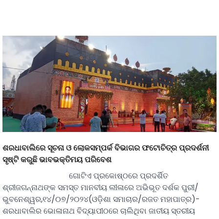
ଶରଧାବାଲିରେ ସୂଚନା ଓ ଲୋକସମ୍ପର୍କ ବିଭାଗର ଫଟୋଚିତ୍ର ପ୍ରଦର୍ଶନୀ
ସୃଷ୍ଟି କରୁଛି ଭାବଭକ୍ତିମୟ ପରିବେଶ
ଗୋଟିଏ ପ୍ରକୋଷ୍ଠରେ ପ୍ରଦର୍ଶିତ
ଶ୍ରୀଜଗନ୍ନାଥଙ୍କ ସମସ୍ତ ମାନବୀୟ ଲୀଳାରେ ଅଭିଭୂତ ଦର୍ଶକ ପୁରୀ/
ଭୁବନେଶ୍ୱର,୧୪/୦୭/୨୦୨୪(ଓଡ଼ିଶା ସମାଚାର/ରଜତ ମହାପାତ୍ର)-
ଶରଧାବାଲିର ଭୋଳାନାଥ ବିଦ୍ୟାପୀଠରେ ଚାଲିଥିବା ଜାତୀୟ ସ୍ତରୀୟ