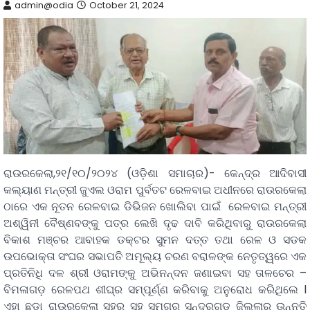
admin@odia
October 21, 2024
ରାଉରକେଲା,୨୧/୧୦/୨୦୨୪ (ଓଡ଼ିଶା ସମାଚାର)- କେନ୍ଦ୍ର ଆଦିବାସୀ
କଲ୍ୟାଣ ମନ୍ତ୍ରୀ ଜୁଏଲ ଓରାମ ପୁର୍ବତଟ ରେଳବାଇ ଅଧୀନରେ ରାଉରକେଲା
ଠାରେ ଏକ ନୂତନ ରେଳବାଇ ଡିଭିଜନ ଖୋଲିବା ପାଇଁ ରେଳବାଇ ମନ୍ତ୍ରୀ
ଅଶ୍ୱିନୀ ବୈଷ୍ଣବଙ୍କୁ ପତ୍ର ଲେଖି ଦୃଢ ଦାବି କରିଥିବାରୁ ରାଉରକେଲା
ବିକାଶ ମଞ୍ଚର ଆବାହକ ଡକ୍ଟର ସୁମନ ଦତ୍ତ ତଥା ରେଳ ଓ ସଡକ
ଉପଭୋକ୍ତା ସଂଘର ସଭାପତି ଅମୂଲ୍ୟ ଚରଣ ବରାଳଙ୍କ ନେତୃତ୍ୱରେ ଏକ
ପ୍ରତିନିଧି ଦଳ ଶ୍ରୀ ଓରାମଙ୍କୁ ଅଭିନନ୍ଦନ ଜଣାଇବା ସହ ତାଳଚେର –
ବିମଳାଗଡ଼ ରେଳପଥ ଶୀଘ୍ର ସମ୍ପୂର୍ଣ୍ଣ କରିବାକୁ ଅନୁରୋଧ କରିଥିଲେ l
ଏହା ଛଡ଼ା ରାଉରକେଲା ସହର ସହ ସମଗ୍ର ସୁନ୍ଦରଗଡ଼ ଜିଲ୍ଲାର ଉନ୍ନତି