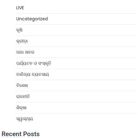
LIVE
Uncategorized
କୃଷି
କ୍ରୀଡ଼ା
ତାଜା ଖବର
ପର୍ଯ୍ୟଟନ ଓ ସଂସ୍କୃତି
ବାଣିଜ୍ୟ ବ୍ୟବସାୟ
ବିଶେଷ
ରାଜନୀତି
ଶିକ୍ଷା
ସ୍ୱାସ୍ଥ୍ୟ
Recent Posts