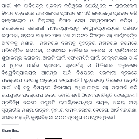
ପାଇଁ ଏକ ଦାବିପତ୍ର ପ୍ରଦାନ କରିଥିଲେ ଯେଉଁଥିରେ – ରାଉରକେଲା
ବିମାନ ବନ୍ଦରରେ ଆଇଏଲଏସ ସ୍ଥାପନ ସହ ୪ସି ଲାଇସେନ୍ସ ପ୍ରଦାନ କରି
ବାଙ୍ଗାଲୋର ଓ ଦିଲ୍ଲୀକୁ ବିମାନ ସେବା ସମ୍ପ୍ରସାରଣ କରିବା ,
ରାଉରକେଲା ସରକାରୀ ମହାବିଦ୍ୟାଳୟକୁ ବିଶ୍ୱବିଦ୍ୟାଳୟରେ ପରିଣତ
କରାଇବା, ସହରର ବାହାରେ ଆଉ ଏକ ଆଉଟର ରିଂରୋଡ଼ ସହ ପାର୍ଶ୍ଵବର୍ତ୍ତୀ
ଅଂଚଳକୁ ମିଶାଇ ମହାନଗର ନିଗମକୁ ବୃହତ୍ତର ମହାନଗର ନିଗମରେ
ପରିବର୍ତ୍ତିତ କରାଇବା, ଇଏସଆଇ ମେଡ଼ିକାଲ କଲେଜ ଓ ହସ୍ପିଟାଲର
ଶୁଭାରମ୍ଭ କରାଇବା ,ଆଇଟି ପାର୍କ, ଏଫଏମସିଜି ପାର୍କ, ଟେକ୍ସଟାଇଲ ପାର୍କ
ଓ ୱାଟର ପାର୍କର ସ୍ଥାପନା, ସ୍ପୋର୍ଟସ୍ ଓ ଫିଜିକାଲ ଏଜୁକେସନ
ବିଶ୍ୱବିଦ୍ୟାଳୟର ଆରମ୍ଭ ଆଦି ବିଷୟରେ ସରକାରୀ ସ୍ତରରେ
ପଦକ୍ଷେପ ନେବାକୁ ଅନୁରୋଧ କରାଯାଇଛି l ସୁନ୍ଦରଗଡ଼ ଜିଲ୍ଲାର ଉନ୍ନତି
ପାଇଁ ଏହି ସବୁ ବିଷୟରେ ବିଭାଗୀୟ ଅଧିକାରୀଙ୍କ ସହ ପରାମର୍ଶ କରି
ଉପଯୁକ୍ତ ପଦକ୍ଷେପ ନେବେ ବୋଲି ଶ୍ରୀ ଓରାମ ପ୍ରତିଶୃତି ଦେଇଥିଲେ l
ପ୍ରତିନିଧି ଦଳରେ ପଶୁପତି ଚାଟାର୍ଜି,ଉପେନ୍ଦ୍ର ନାୟକ, ଅଭୟ ଦାସ,
ସୁପ୍ରତୀକ ମିଶ୍ର, ଉତ୍ତମ କୁମାର ସାମଲ,ହରିହର ବେହେରା, ଆର୍ତ ମହାରଣା,
ସଂଜୀବ ମହାନ୍ତି, କୁଞ୍ଜବିହାରୀ ରାଉତ ପ୍ରମୁଖ ଉପସ୍ଥିତ ଥିଲେ।
Share this: