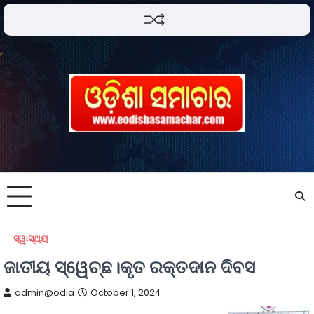
ସ୍ୱାସ୍ଥ୍ୟ
ଜାତୀୟ ସ୍ୱେଚ୍ଛ।କୃତ ରକ୍ତଦାନ ଦିବସ
admin@odia
October 1, 2024