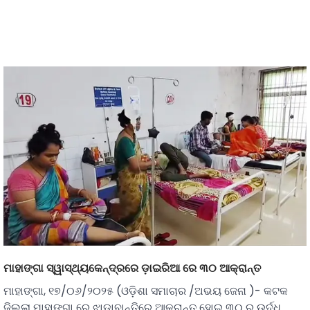
ମାହାଙ୍ଗା ସ୍ୱାସ୍ଥ୍ୟକେନ୍ଦ୍ରରେ ଡ଼ାଇରିଆ ରେ ୩୦ ଆକ୍ରାନ୍ତ
ମାହାଙ୍ଗା, ୧୭/୦୬/୨୦୨୫ (ଓଡ଼ିଶା ସମାଚାର /ଅଭୟ ଜେନା )- କଟକ
ଜିଲ୍ଲା ମାହାଙ୍ଗା ରେ ଝାଡାବାନ୍ତିରେ ଆକ୍ରାନ୍ତ ହୋଇ ୩୦ ରୁ ଉର୍ଦ୍ଧ