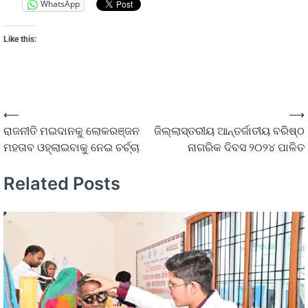
WhatsApp
Like this:
⟵
⟶
ରାଜନୀତି ମଇଦାନକୁ ଲୋକରଞ୍ଜନ
ଜିଲ୍ଲାସ୍ତରୀୟ ଆନ୍ତର୍ଜାତୀୟ ବରିଷ୍ଠ
ମହତାବ ଓହ୍ଲାଇବାକୁ ନେଇ ଚର୍ଚ୍ଚା
ନାଗରିକ ଦିବସ ୨୦୨୪ ପାଳିତ
Related Posts