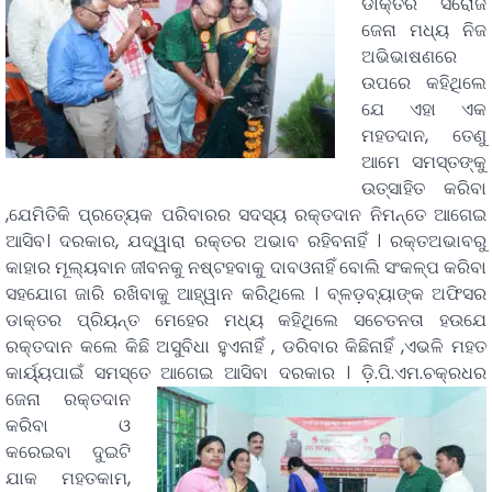
ଡାକ୍ତର ସରୋଜ
ଜେନା ମଧ୍ୟ ନିଜ
ଅଭିଭାଷଣରେ
ଉପରେ କହିଥିଲେ
ଯେ ଏହା ଏକ
ମହତଦାନ, ତେଣୁ
ଆମେ ସମସ୍ତଙ୍କୁ
ଉତ୍ସାହିତ କରିବା
,ଯେମିତିକି ପ୍ରତ୍ୟେକ ପରିବାରର ସଦସ୍ୟ ରକ୍ତଦାନ ନିମନ୍ତେ ଆଗେଇ
ଆସିବ। ଦରକାର, ଯଦ୍ୱାରା ରକ୍ତର ଅଭାବ ରହିବନାହିଁ । ରକ୍ତଅଭାବରୁ
କାହାର ମୂଲ୍ୟବାନ ଜୀବନକୁ ନଷ୍ଟହବାକୁ ଦାବଓନାହିଁ ବୋଲି ସଂକଳ୍ପ କରିବା
ସହଯୋଗ ଜାରି ରଖିବାକୁ ଆହ୍ୱାନ କରିଥିଲେ । ବ୍ଳଡ଼ବ୍ୟାଙ୍କ ଅଫିସର
ଡାକ୍ତର ପ୍ରିୟନ୍ତ ମେହେର ମଧ୍ୟ କହିଥିଲେ ସଚେତନତା ହଉଯେ
ରକ୍ତଦାନ କଲେ କିଛି ଅସୁବିଧା ହୁଏନାହିଁ , ଡରିବାର କିଛିନାହିଁ ,ଏଭଳି ମହତ
କାର୍ୟ୍ୟପାଇଁ ସମସ୍ତେ ଆଗେଇ ଆସିବା ଦରକାର ।
ଡ଼ି.ପି.ଏମ.ଚକ୍ରଧର
ଜେନା ରକ୍ତଦାନ
କରିବା ଓ
କରେଇବା ଦୁଇଟି
ଯାକ ମହତକାମ,