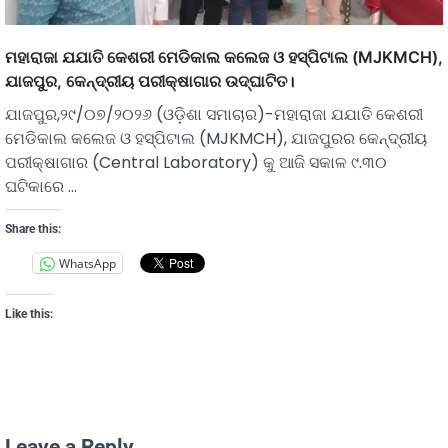
ମହାରାଜା ଯଯାତି କେଶରୀ ମେଡିକାଲ କଲେଜ ଓ ହସ୍ପିଟାଲ (MJKMCH),
ଯାଜପୁର, କେନ୍ଦ୍ରୀୟ ପରୀକ୍ଷାଗାର ଉଦ୍ଘାଟିତ।
ଯାଜପୁର,୨୯/୦୭/୨୦୨୬ (ଓଡ଼ିଶା ସମାଚାର)-ମହାରାଜା ଯଯାତି କେଶରୀ
ମେଡିକାଲ କଲେଜ ଓ ହସ୍ପିଟାଲ (MJKMCH), ଯାଜପୁରର କେନ୍ଦ୍ରୀୟ
ପରୀକ୍ଷାଗାର (Central Laboratory) କୁ ଆଜି ସକାଳ ୯.୩୦
ଘଟିକାରେ …
Share this:
WhatsApp
Like this:
Leave a Reply