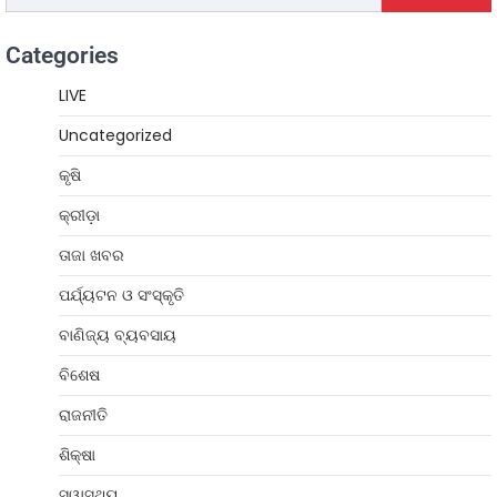
Categories
LIVE
Uncategorized
କୃଷି
କ୍ରୀଡ଼ା
ତାଜା ଖବର
ପର୍ଯ୍ୟଟନ ଓ ସଂସ୍କୃତି
ବାଣିଜ୍ୟ ବ୍ୟବସାୟ
ବିଶେଷ
ରାଜନୀତି
ଶିକ୍ଷା
ସ୍ୱାସ୍ଥ୍ୟ