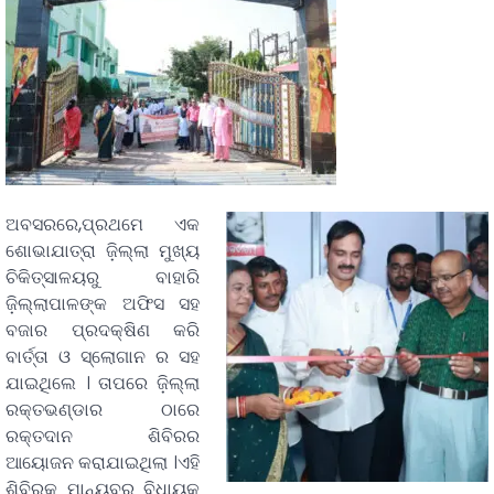
ଅବସରରେ,ପ୍ରଥମେ ଏକ
ଶୋଭାଯାତ୍ରା ଜ଼ିଲ୍ଲା ମୁଖ୍ୟ
ଚିକିତ୍ସାଳୟରୁ ବାହାରି
ଜ଼ିଲ୍ଲାପାଳଙ୍କ ଅଫିସ ସହ
ବଜାର ପ୍ରଦକ୍ଷିଣ କରି
ବାର୍ତ୍ତା ଓ ସ୍ଲୋଗାନ ର ସହ
ଯାଇଥିଲେ । ତାପରେ ଜ଼ିଲ୍ଲା
ରକ୍ତଭଣ୍ଡାର ଠାରେ
ରକ୍ତଦାନ ଶିବିରର
ଆୟୋଜନ କରାଯାଇଥିଲା ।ଏହି
ଶିବିରକୁ ମାନ୍ୟବର ବିଧାୟକ