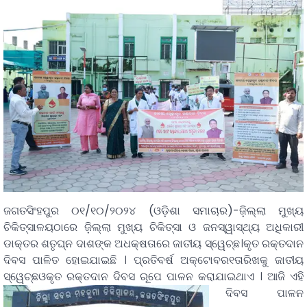
ଜଗତସିଂହପୁର ୦୧/୧୦/୨୦୨୪ (ଓଡ଼ିଶା ସମାଚାର)-ଜ଼ିଲ୍ଲା ମୁଖ୍ୟ
ଚିକିତ୍ସାଳୟଠାରେ ଜ଼ିଲ୍ଲା ମୁଖ୍ୟ ଚିକିତ୍ସା ଓ ଜନସ୍ୱାସ୍ଥ୍ୟ ଅଧିକାରୀ
ଡାକ୍ତର ଶତୃଘ୍ନ ଦାଶଙ୍କ ଅଧକ୍ଷତାରେ ଜାତୀୟ ସ୍ୱେଚ୍ଛ।କୃତ ରକ୍ତଦାନ
ଦିବସ ପାଳିତ ହୋଇଯାଇଛି । ପ୍ରତିବର୍ଷ ଅକ୍ଟୋବର୧ତାରିଖକୁ ଜାତୀୟ
ସ୍ୱେଚ୍ଛଓକୃତ ରକ୍ତଦାନ ଦିବସ ରୂପେ ପାଳନ କରାଯାଇଥାଏ ।
ଆଜି ଏହି
ଦିବସ ପାଳନ