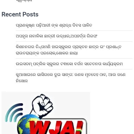
Recent Posts
ପ୍ରାଣକୃଷ୍ଣ ପଢ଼ିଆରୀ ଙ୍କ ଶ୍ରାଦ୍ଧ ଦିବସ ପାଳିତ
ଅପହୃତା ନାବାଳିକା ଛାତ୍ରୀ ଉଦ୍ଧାର,ଅପହର୍ତ୍ତା ଗିରଫ
କିଶନନଗର ଚିନ୍ତାମଣି ହାଇସ୍କୁଲର ପ୍ରାକ୍ତନ ଛାତ୍ର ଇଂ ପ୍ରଶାନ୍ତ
ରାଉତରାୟଙ୍କ ପରଲୋକ,ଶୋକର ଛାୟା
ଉଇସଡମ୍ ପବ୍ଲିକ ସ୍କୁଲର ଟଵାକୋ ବର୍ଜନ ସଚେତନତା କାର୍ଯ୍ୟକ୍ରମ
କୁଆଖାଇରେ ଭାସିଗଲେ ଦୁଇ ସାଙ୍ଗ: ଜଣକ ମୃତଦେହ ଠାବ, ଆଉ ଜଣେ
ନିଖୋଜ