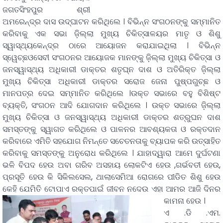
ଜଗତସିଂହପୁର ଶ୍ରୀ
ଅମରେନ୍ଦ୍ର ଦାସ ଉଦ୍ଘାଟନ କରିଥିଲେ । ବିଭିନ୍ନ ସଂଗଠନଙ୍କୁ ସମ୍ମାନିତ
କରିବାକୁ ଏକ ସଭା ଜ଼ିଲ୍ଲା ମୁଖ୍ୟ ଚିକିତ୍ସାଳୟର ମାତୃ ଓ ଶିଶୁ
ସ୍ୱାସ୍ଥ୍ୟକେନ୍ଦ୍ର ଠାରେ ଆୟୋଜନ କରାଯାଇଥିଲା । ବିଭିନ୍ନ
ସ୍ୱେଚ୍ଛଓସେବୀ ସଂଗଠନର ଆୟୋଜକ ମାନଙ୍କୁ ଜ଼ିଲ୍ଲା ମୁଖ୍ୟ ଚିକିତ୍ସା ଓ
ଜନସ୍ୱାସ୍ଥ୍ୟ ଅଧିକାରୀ ଡାକ୍ତର ଶତୃଘ୍ନ ଦାଶ ଓ ଅତିରିକ୍ତ ଜ଼ିଲ୍ଲା
ମୁଖ୍ୟ ଚିକିତ୍ସା ଅଧିକାରୀ ଡାକ୍ତର ସରୋଜ ଜେନା ପୁଷ୍ପଗୁଚ୍ଛ ଓ
ମାନପତ୍ର ଦେଇ ସମ୍ମାନିତ କରିଥିଲେ ।ଉକ୍ତ ସଭାରେ ବହୁ ବିଶିଷ୍ଟ
ବ୍ୟକ୍ତି, ସଂଗଠନ ଆଦି ଯୋଗଦାନ କରିଥିଲେ । ଉକ୍ତ ସଭାରେ ଜ଼ିଲ୍ଲା
ମୁଖ୍ୟ ଚିକିତ୍ସା ଓ ଜନସ୍ୱାସ୍ଥ୍ୟ ଅଧିକାରୀ ଡାକ୍ତର ଶତ୍ରୁଘନ ଦାଶ
ସମସ୍ତଙ୍କୁ ସ୍ୱାଗତ କରିଥିଲେ ଓ ପାଳନର ଆବଶ୍ୟକତା ଓ ରକ୍ତଦାନ
କରିବାରେ ଏମିତି ସହଯୋଗ ନିମନ୍ତେ ସଚେତନତାକୁ ବ୍ୟାପକ କରି ଉତ୍ସାହିତ
କରିବାକୁ ସମସ୍ତଙ୍କୁ ଅନୁରୋଧ କରିଥିଲେ । ଯାହାଦ୍ୱାରା ଆମେ ଦୁର୍ଘଟଣା
ଭଳି ବିପଦ ହେଉ ଅବା ଗରିବ ଅସହାୟ ଲୋକଟିଏ ହେଉ ,ଗର୍ଭବତୀ ହେଉ,
ପ୍ରସୂତି ହେଉ କି ସିକିଲସେଲ, ଥାଲାସେମିଆ ରୋଗରେ ପୀଡିତ ଶିଶୁ ହେଉ
କେହି ଯେମିତି ଟୋପାଏ ରକ୍ତପାଇଁ ଜୀବନ ନଦେଉ ଏହା ଆମର ଆଜି ଦିନର
କାମନା ହେଉ ।
ଏ .ଡି .ଏମ.