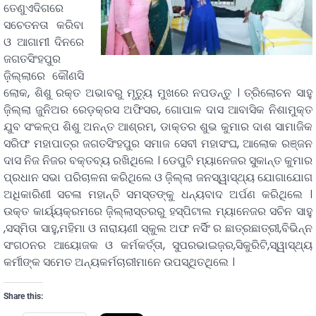
ତେଣୁଏଦିଗରେ
ସଚେତନତା କରିବା
ଓ ଆଗାମୀ ଦିନରେ
ଜଗତସିଂହପୁର
ଜ଼ିଲ୍ଲାରେ କୌଣସି
ଲୋକ, ଶିଶୁ ରକ୍ତ ଅଭାବରୁ ମୃତ୍ୟୁ ମୁଖରେ ନପଡନ୍ତୁ । ତ୍ରିଲୋଚନ ସାହୁ
ଜ଼ିଲ୍ଲା ଜୁନିଅର ରେଡ଼କ୍ରସ ଅଫିସର, ଗୋପାଳ ଦାସ ଆବାସିକ ନିଶାମୁକ୍ତ
ଯୁବ ସଂକଳ୍ପ ଶିଶୁ ଅନନ୍ତ ଆଶ୍ରମ, ଡାକ୍ତର ଶୁଭ କୁମାର ଦାଶ ସାମାଜିକ
ସରିଫ ମହାପାତ୍ର ଜଗତସିଂହପୁର ସମାଜ ସେବୀ ମହାସଂଘ, ଆଲୋକ ରଞ୍ଜନ
ଦାସ ନିଜ ନିଜର ବକ୍ତବ୍ୟ ରଖିଥିଲେ । ଡେପୁଟି ମ୍ୟାନେଜର ସୁକାନ୍ତ କୁମାର
ପ୍ରଧାନ ସଭା ପରିଚାଳନା କରିଥିଲେ ଓ ଜ଼ିଲ୍ଲା ଜନସ୍ୱାସ୍ଥ୍ୟ ଯୋଗାଯୋଗ
ଅଧିକାରିଣୀ ସଚଳା ମହାନ୍ତି ସମସ୍ତଙ୍କୁ ଧନ୍ୟବାଦ ଅର୍ପଣ କରିଥିଲେ ।
ଉକ୍ତ କାର୍ୟ୍ୟକ୍ରମରେ ଜ଼ିଲ୍ଲାସ୍ତରରୁ ହସ୍ପିଟାଲ ମ୍ୟାନେଜର ସଚିନ ସାହୁ
,ସସ୍ମିତା ସାହୁ,ମହିମା ଓ ନାରାୟଣୀ ସ୍କୁଲ ଅଫ ନର୍ସିଂ ର ଛାତ୍ରଛାତ୍ରୀ,ବିଭିନ୍ନ
ସଂଗଠନର ଆୟୋଜକ ଓ କର୍ମକର୍ତ୍ତା, ସୁପରଭାଇଜ଼ର,ସିକୁରିଟି,ସ୍ୱାସ୍ଥ୍ୟ
କର୍ମୀଙ୍କ ସମେତ ଅନ୍ୟକର୍ମଚାରୀମାନେ ଉପସ୍ଥିତଥିଲେ ।
Share this: