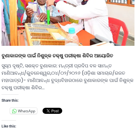
ବୁଣାକାରଙ୍କ ପାଇଁ ନିଶୁଳ୍କ ଚକ୍ଷୁ ପରୀକ୍ଷା ଶିବିର ଆୟୋଜିତ
ସୁସ୍ଥ ଦୃଷ୍ଟି, ସଶକ୍ତ ବୁଣାକାର: ମନ୍ତ୍ରୀ ପ୍ରଦିପ ବଳ ସାମନ୍ତ
ମାଣିଆବନ୍ଧ/ଭୁବନେଶ୍ୱର,୦୪/୦୨/୨୦୨୬ (ଓଡ଼ିଶା ସମାଚାର/ରଜତ
ମହାପାତ୍ର)- ମାଣିଆବନ୍ଧ ବୁଦ୍ଧବିହାରଠାରେ ବୁଣାକାରଙ୍କ ପାଇଁ ନିଶୁଳ୍କ
ଚକ୍ଷୁ ପରୀକ୍ଷା ଶିବିର…
Share this:
WhatsApp
Like this: