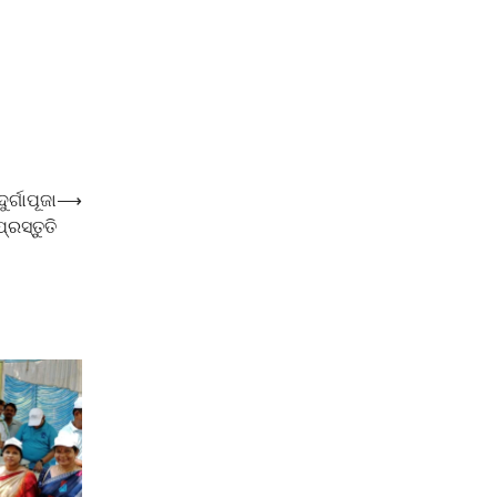
ର୍ଗାପୂଜା
⟶
୍ରସ୍ତୁତି