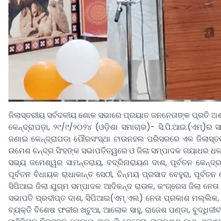
ଜିଲାସ୍ତରୀୟ ସର୍ବଦଳୀୟ ଶୋକ ସଭାରେ ପ୍ରୟାତ ଜନନେତାଙ୍କ ପ୍ରତି ଅଶ୍ର
କେନ୍ଦ୍ରାପଡ଼ା, ୨୯/୯/୨୦୨୪ (ଓଡ଼ିଶା ସମାଚାର)- ସି.ପି.ଆଇ.(ଏମ୍)ର ସ
ଜଣାଇ କେନ୍ଦ୍ରାପଡା ପୌରସଂସ୍ଥା ଟାଉନହଲ ପରିସରରେ ଏକ ଜିଲାସ୍ତରୀ
ଉମେଶ ଚନ୍ଦ୍ର ସିଂହଙ୍କ ସଭାପତିତ୍ୱରେ ଓ ଜିଲା ସମ୍ପାଦକ ଗୟାଧର ଧଳ
ସଭ୍ୟ ଜମେଶ୍ୱର ସାମନ୍ତରାୟ, ବଦ୍ରିନାରାୟଣ ଦାଶ, ପୂର୍ବତନ କେନ୍ଦ୍ରମ
ପୂର୍ବତନ ବିଧାୟକ ରାଧାକାନ୍ତ ସେଠୀ, ଚିନ୍ମୟ ପ୍ରସାଦ ବେହୁରା, ପୂର୍ବତ
ସିପିଆଇ ଜିଲା ଯୁଗ୍ମ ସମ୍ପାଦକ ଆଦିକନ୍ଦ ରାଉଳ, କଂଗ୍ରେସ ଜିଲା ନେତା ପ୍
ସଭାପତି ପ୍ରଦୀପ୍ତ ଦାଶ, ସିପିଆଇ(ଏମ୍ ଏଲ) ନେତା ପ୍ରକାଶ ମଲ୍ଲିକ,
ବ୍ୟକ୍ତି ବିଶେଷ ଫକୀର ଖଟୁଆ, ଆଲୋକ ସାହୁ, ରାଜେଶ ପଣ୍ଡା, ବୁଦ୍ଧିଜୀବ