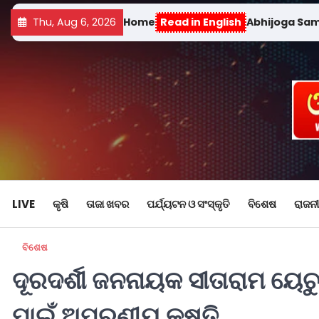
Thu, Aug 6, 2026
Home
Read in English
Abhijoga Sa
LIVE
କୃଷି
ତାଜା ଖବର
ପର୍ଯ୍ୟଟନ ଓ ସଂସ୍କୃତି
ବିଶେଷ
ରାଜନୀ
ବିଶେଷ
ଦୂରଦର୍ଶୀ ଜନନାୟକ ସୀତାରାମ ୟ
ପାଇଁ ଅପୂରଣୀୟ କ୍ଷତି