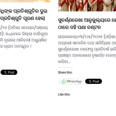
ିଧିଙ୍କ ପ୍ରତିଶ୍ରୁତିର ଦୁଇ
ପ୍ରତିଶ୍ରୁତି ପୂରଣ ହେଲା
ସୁବର୍ଣ୍ଣରେଖା ଆନୁକୁଲ୍ୟରେ ଛ
ଠାରେ ଦହି ପଣା ବଣ୍ଟନ
୨/୨୪ (ଓଡିଶା ସମାଚାର/ସଞ୍ଜୟ
ୀ): କନ୍ଧମାଳ ଜିଲ୍ଲା ବାଲିଗୁଡା
ରାଉରକେଲା,୧୩/୦୫/୨୦୨୫ (ଓଡ଼ିଶା
.ମି ଦୂରରେ ଆଦିବାସୀ ଅଧ୍ୟୁଷିତ
ଅଗ୍ରଣୀ ସାମାଜିକ ତଥା ସାହିତ୍ୟିକ ଅ
ଆ ଗ୍ରାମ ଅବସ୍ଥିତ ।
ସୁବର୍ଣ୍ଣରେଖା ତରଫରୁ ପ୍ରତିବର୍ଷ ଭଳି
ଗ୍ରୀଷ୍ମ ଅବକାଶରେ ତୃଷାର୍ତ୍ତ ମାନଙ୍
କରିବା…
Share this:
WhatsApp
Like this: