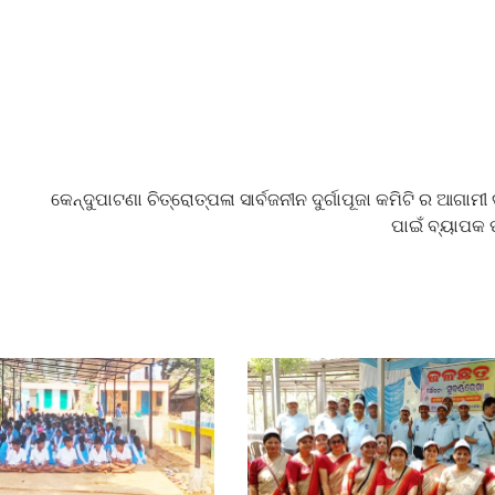
କେନ୍ଦୁପାଟଣା ଚିତ୍ରୋତ୍ପଳା ସାର୍ବଜନୀନ ଦୁର୍ଗାପୂଜା କମିଟି ର ଆଗାମୀ ଦୁ
ପାଇଁ ବ୍ୟାପକ ପ