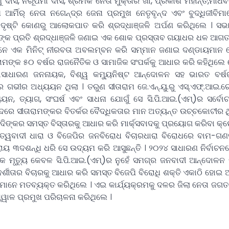
ୁ ଦାସ, ନିରୂପମା ଦାସ, ଶ୍ରମିକ ନେତା ମୁକ୍ତାର ଖାଁ, ପ୍ରକାଶ ମହାନ୍ତି,ମାଧ
 ଆର୍ମିର୍ ନେତା ନଗେନ୍ଦ୍ର ଜେନା ପ୍ରମୁଖ ନେତୃବୃନ୍ଦ ଏବଂ ବୁଦ୍ଧିଜୀବିମା
ନ ଦୃଷ୍ଟି କୋଣରୁ ଆଲୋକପାତ କରି ଶ୍ରଦ୍ଧାଞ୍ଜଳି ଅର୍ପଣ କରିଥିଲେ ।
ସଭ
ୀଙ୍କ ପ୍ରତି ଶ୍ରଦ୍ଧାଞ୍ଜଳି ଜଣାଇ ଏକ ଶୋକ ପ୍ରସ୍ତାବ ଗୟାଧର ଧଳ ଆଗତ
ନେ ଏକ ମିନିଟ୍ ନୀରବତା ଅବଲମ୍ବନ କରି ସମ୍ମାନ ଜଣାଇ ଦଣ୍ଡାୟମାନ 
ାମଙ୍କ ୫୦ ବର୍ଷର ରାଜନୈତିକ ଓ ସାମାଜିକ ସଂପର୍କକୁ ଆଧାର କରି କହିଥିଲେ 
ାଧାରଣ ଜନନାୟକ, ବିଶ୍ୱ କମ୍ୟୁନିଷ୍ଟ ଆନ୍ଦୋଳନ ସହ ଭାରତ ବର୍ଷର 
କର ଗଭୀର ଅଧ୍ୟୟନ ଥିଲା । ତରୁଣ ସୀତାରାମ ଜେ.ଏନ୍.ୟୁ.ରୁ ଏସ୍.ଏଫ୍.ଆଇ
 ତ୍ୟାଗ, ସଂଘର୍ଷ ଏବଂ ସାଧନା ଯୋଗୁଁ ସେ ସି.ପି.ଆଇ.(ଏମ୍)ର ସର୍ବୋଚ
ସଦରେ ସୀତାରାମଙ୍କର ବିତର୍କର ବୈଦ୍ଧିକତାର ମାନ ଅତ୍ୟନ୍ତ ଉଚ୍ଚକୋଟୀର ଥ
୍ୟାଦିଙ୍କର ସମସ୍ତ ବିସ୍ତାରକୁ ଆଧାର କରି ମାର୍କ୍ସବାଦକୁ ପ୍ରୟୋଗ କରିବା କ
ଦୁତ୍ୱବାଦୀ ଧାରା ଓ ବିଜେପିର ଜନବିରୋଧ ବିଚାରଧାରା ବିରୋଧରେ ବାମ-ଗଣତ
ାୟ ୩ଦଶନ୍ଧି ଧରି ସେ ଉଦ୍ୟମ କରି ଆସୁଛନ୍ତି । ୨୦୨୪ ସାଧାରଣ ନିର୍ବାଚନ
କ ମୃତ୍ୟୁ କେବଳ ସି.ପି.ଆଇ.(ଏମ୍)ର ନୁହେଁ ସମଗ୍ର ଜନବାଦୀ ଆନ୍ଦୋଳନ 
ଦର୍ଶୀତାର ବିଚାରକୁ ଆଧାର କରି ସମସ୍ତ ବିଜେପି ବିରୋଧି ଶକ୍ତି ଏକାଠି ହୋଇ
ାମାନେ ମତବ୍ୟକ୍ତ କରିଥିଲେ । ଏଇ କାର୍ଯ୍ୟକ୍ରମକୁ ଦଳର ଜିଲା ନେତା ଜଗତ
ୱାଳ ପ୍ରମୁଖ ପରିଚାଳନା କରିଥିଲେ ।