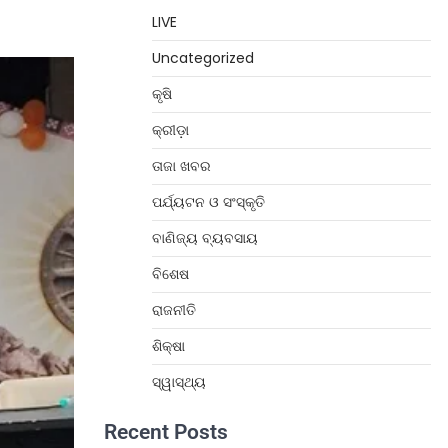
LIVE
Uncategorized
କୃଷି
କ୍ରୀଡ଼ା
ତାଜା ଖବର
ପର୍ଯ୍ୟଟନ ଓ ସଂସ୍କୃତି
ବାଣିଜ୍ୟ ବ୍ୟବସାୟ
ବିଶେଷ
ରାଜନୀତି
ଶିକ୍ଷା
ସ୍ୱାସ୍ଥ୍ୟ
Recent Posts