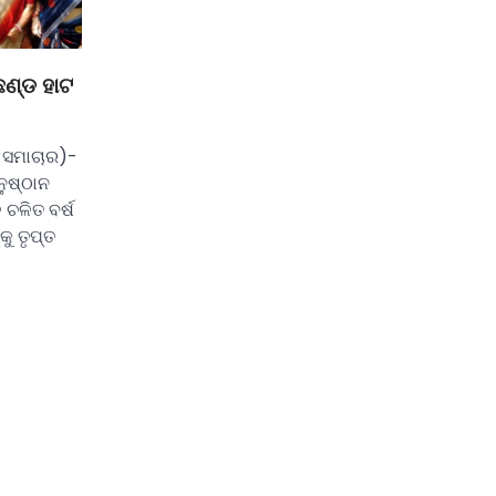
େଣ୍ଡ ହାଟ
 ସମାଚାର)-
ନୁଷ୍ଠାନ
 ଚଳିତ ବର୍ଷ
କୁ ତୃପ୍ତ