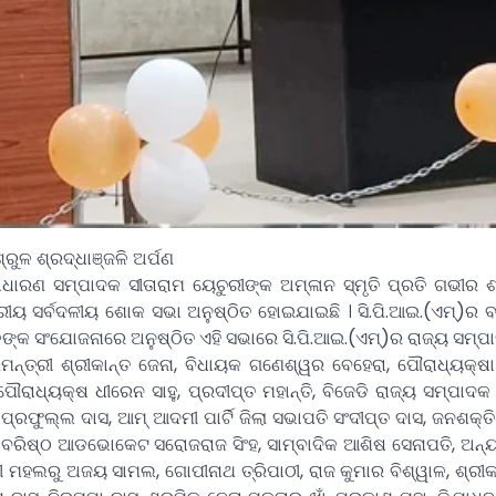
ୁଳ ଶ୍ରଦ୍ଧାଞ୍ଜଳି ଅର୍ପଣ
ାଧାରଣ ସମ୍ପାଦକ ସୀତାରାମ ୟେଚୁରୀଙ୍କ ଅମ୍ଳାନ ସ୍ମୃତି ପ୍ରତି ଗଭୀର ଶ୍
ୟ ସର୍ବଦଳୀୟ ଶୋକ ସଭା ଅନୁଷ୍ଠିତ ହୋଇଯାଇଛି । ସି.ପି.ଆଇ.(ଏମ୍)ର ବ
ଙ୍କ ସଂଯୋଜନାରେ ଅନୁଷ୍ଠିତ ଏହି ସଭାରେ ସି.ପି.ଆଇ.(ଏମ୍)ର ରାଜ୍ୟ ସମ୍
ନ୍ତ୍ରୀ ଶ୍ରୀକାନ୍ତ ଜେନା, ବିଧାୟକ ଗଣେଶ୍ୱର ବେହେରା, ପୌରାଧ୍ୟକ୍ଷା ସ
ନ ପୌରାଧ୍ୟକ୍ଷ ଧୀରେନ ସାହୁ, ପ୍ରଦୀପ୍ତ ମହାନ୍ତି, ବିଜେଡି ରାଜ୍ୟ ସମ୍ପାଦ
ରଫୁଲ୍ଲ ଦାସ, ଆମ୍ ଆଦମୀ ପାର୍ଟି ଜିଲା ସଭାପତି ସଂଦୀପ୍ତ ଦାସ, ଜନଶକ୍ତି ପ
 ବରିଷ୍ଠ ଆଡଭୋକେଟ ସରୋଜରାଜ ସିଂହ, ସାମ୍ବାଦିକ ଆଶିଷ ସେନାପତି, ଅନ୍
ୀ ମହଲରୁ ଅଜୟ ସାମଲ, ଗୋପୀନାଥ ତ୍ରିପାଠୀ, ରାଜ କୁମାର ବିଶ୍ୱାଳ, ଶ୍ରୀକା