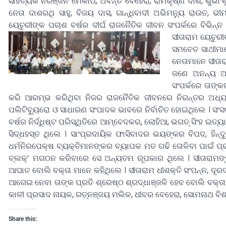
ସାହିତ୍ୟିକ ନିରଞ୍ଜନ ମେକାପ, ଅବନ୍ତି ବେହେରା, ରାମକୃଷ୍ଣ ଦାଶ, ଶୁଭାଂଶ
ନେତା ଦାଶରଥି ସାହୁ, ବିଜୟ ଦାସ, ଗାନ୍ଧିବାଦୀ ଅଭିମନ୍ୟୁ ରାଉତ, ଭୀମ
ୟେଚୁରୀଙ୍କ ପଚାଶ ବର୍ଷର ଦୀର୍ଘ ରାଜନୈତିକ ଜୀବନ ସଂପର୍କରେ ବିଭିନ୍
ସୀତାରାମ ୟେଚୁର
ସମବେତ ସାଥୀମା
ନେତାମାନେ ସୀତାର
ଜଣେ ଅନନ୍ୟ ଅସ
ସଂପର୍କରେ ତାଙ୍
କରି ଆରମ୍ଭ କରିଥିବା ନିଜର ରାଜନୈତିକ ଜୀବନରେ ନିରନ୍ତର ଅଧ୍ୟୟନ,
ପଲିଟିବ୍ୟୁରୋ ଓ ସାଧାରଣ ସଂପାଦକ ଭାବରେ ନିର୍ବାଚିତ ହୋଇଥିଲେ । ସଂ
ବର୍ଷର ନିର୍ଦ୍ଧିଷ୍ଟ ପରିସ୍ଥିତିରେ ଆମ୍ବେଦକର, ଲୋହିଆ, ଭଗତ୍ ସିଂହ ଇତ
ସିଦ୍ଧହସ୍ତ ଥିଲେ । ସାଂପ୍ରଦାୟିକ ଫାସିବାଦର ଭୟଙ୍କର ବିପଦ, ହିନ୍
ଧର୍ମନିରପେକ୍ଷ ବ୍ୟକ୍ତିମାନଙ୍କର ବ୍ୟାପକ ମତ ଗଢି ତୋଳିବା ପାଇଁ ପ୍ର
ବ୍ଲକ୍’ ମଗଠନ କରିବାରେ ସେ ଅନ୍ୟତମ ରୂପକାର ଥିଲେ । ସୀତାରାମଙ୍
ଆଘାତ ବୋଲି ବକ୍ତା ମାନେ କହିଥିଲେ । ସୀତାରାମ ଧୀଶକ୍ତି ସଂପନ୍ନ, ଦୂର
ଆଗେଇ ନେବା ତାଙ୍କ ପ୍ରତି ଶ୍ରେଷ୍ଠ ଶ୍ରଦ୍ଧାଞ୍ଜଳି ହେବ ବୋଲି ବକ୍ତ
କାଳୀ ପ୍ରସାଦ ନାୟକ, ରତ୍ନଞ୍ଜୟ ମଲିକ, ଧୀବର ବେହେରା, ସୋମନାଥ ବିଶ୍
Share this: