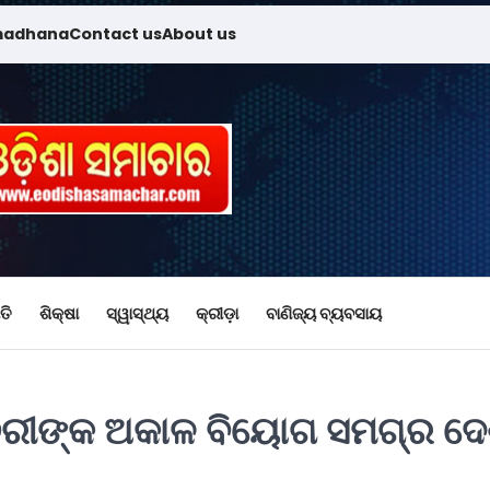
madhana
Contact us
About us
ତି
ଶିକ୍ଷା
ସ୍ୱାସ୍ଥ୍ୟ
କ୍ରୀଡ଼ା
ବାଣିଜ୍ୟ ବ୍ୟବସାୟ
େଚୁରୀଙ୍କ ଅକାଳ ବିୟୋଗ ସମଗ୍ର ଦ