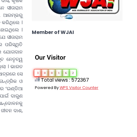
ବ ଦାସ, କୃଷକ
ନେ ସୀତାରାମ
ା ଆରମ୍ଭରୁ
 କରିଥିଲେ ।
ହୋଇଥିଲେ ।
Member of WJAI
ଯେ ସୀତାରାମ
ପରିସ୍ଥିତି
.ରେ ଯୋଗଦାନ
Our Visitor
୍ଚ ନେତୃତ୍ୱ
ିଲା । ଭାରତ
୍ଷେତ୍ରରେ ସେ
3
0
0
1
6
2
Total views : 572367
ାନ୍ତ୍ରିକ ଓ
Powered By
WPS Visitor Counter
ରେ ‘ଇଣ୍ଡିଆ
ପାଇଁ ଦାରୁଣ
 ଆନ୍ଦୋଳନକୁ
 ଜୀବନ ଦାଶ,