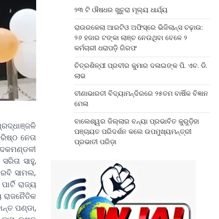
୨୩ ଟି ଔଷଧର ଖୁଚୁରା ମୂଲ୍ୟ ଧାର୍ଯ୍ୟ
ରାଉରକେଲା ଆରଟିଓ ଅଫିସ୍‌ରେ ଭିଜିଲାନ୍ସ ଚଢ଼ାଉ:
୨୬ ହଜାର ଟଙ୍କା ଲାଞ୍ଚ ନେଉଥିବା ବେଳେ ୨
କର୍ମଚାରୀ ଧରାପଡ଼ି ଗିରଫ
ଚିତ୍ରଶିଳ୍ପୀ ପ୍ରବୀର କୁମାର ଦଳାଇଙ୍କ ପି. ଏଚ. ଡି.
ଲାଭ
ବୀଣାଭାରତୀ ବିଦ୍ୟାମନ୍ଦିରରେ ୨୫ତମ ବାର୍ଷିକ ବିଜ୍ଞାନ
ମେଳା
ବାଲେଶ୍ୱର ଜିଲ୍ଲାର ବନ୍ୟା ପ୍ରଭାବିତ କୁରୁଡ଼ିହା
ରଦ୍ଧାଞ୍ଜଳି
ପଞ୍ଚାୟତ ପରିଦର୍ଶନ କଲେ ଉପମୁଖ୍ୟମନ୍ତ୍ରୀ
ରିଷ୍ଠ ନେତା
ପ୍ରଭାତୀ ପରିଡ଼ା
ପାଦକମଣ୍ଡଳୀ
ରିତା ସାହୁ,
କ ରବି ସାମଲ,
ାର୍ଟି ରାଜ୍ୟ
ୟ ରାଜନୈତିକ
ନ୍ତ ପଣ୍ଡା,