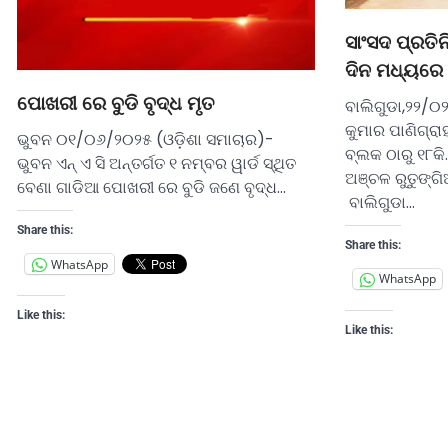
ସାଂସଦ ପ୍ରତିନ
ଦିନ ମଧ୍ୟରେ 
ପୋଖରୀ ରେ ବୁଡି ବୃଦ୍ଧ ମୃତ
ବାଲିଗୁଡା,୨୨/୦
କୁମାର ପାଣିଗ୍ରାହ
ଭୁବନ ୦୧/୦୬/୨୦୨୫ (ଓଡ଼ିଶା ସମାଚାର)-
ବ୍ଲକ ଠାରୁ ୧୮କି
ଭୁବନ ଏନ୍ ଏ ସି ଅନ୍ତର୍ଗତ ୧ ନମ୍ବର ୱାର୍ଡ ସ୍ଥିତ
ଅଞ୍ଚଳ ରୁତୁଙ୍ଗି
ବେଣା ଗାଡିଆ ପୋଖରୀ ରେ ବୁଡି ଜଣେ ବୃଦ୍ଧ…
ବାଲିଗୁଡା…
Share this:
Share this:
WhatsApp
WhatsApp
Like this:
Like this: