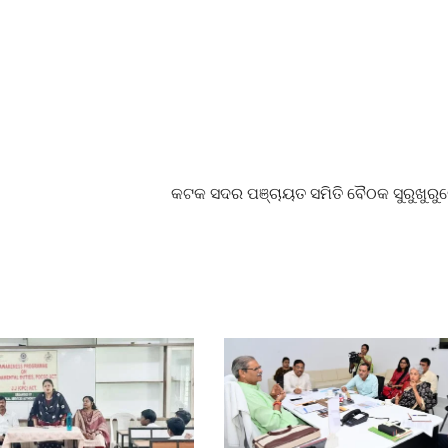
କଟକ ସଦର ପଞ୍ଚାୟତ ସମିତି ବୈଠକ ସୁରୁଖୁର