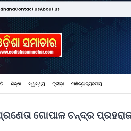
adhana
Contact us
About us
ତି
ଶିକ୍ଷା
ସ୍ୱାସ୍ଥ୍ୟ
କ୍ରୀଡ଼ା
ବାଣିଜ୍ୟ ବ୍ୟବସାୟ
 ପ୍ରଣେତା ଗୋପାଳ ଚନ୍ଦ୍ର ପ୍ରହରା
ୀ