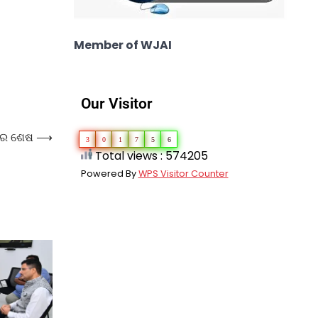
Member of WJAI
Our Visitor
ୁରେ ଶେଷ
⟶
3
0
1
7
5
6
Total views : 574205
Powered By
WPS Visitor Counter