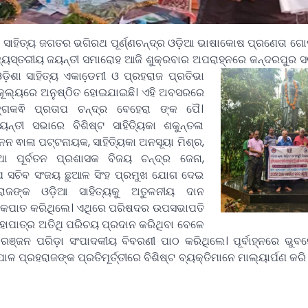
 ସାହିତ୍ୟ ଜଗତର ଭଗିରଥ ପୂର୍ଣ୍ଣଚନ୍ଦ୍ର ଓଡ଼ିଆ ଭାଷାକୋଷ ପ୍ରଣେତା ଗୋ
ଜ୍ୟସ୍ତରୀୟ ଜୟନ୍ତୀ ସମାରୋହ ଆଜି ଶୁକ୍ରବାର ଅପରାହ୍ନରେ
କନ୍ଦରପୁର ସର
ଡ଼ିଶା ସାହିତ୍ୟ ଏକାଡେ଼ମୀ ଓ ପ୍ରହରାଜ ପ୍ରତିଭା
ୁକୂଲ୍ୟରେ ଅନୁଷ୍ଠିତ ହୋଇଯାଇଛି। ଏହି ଅବସରରେ
ଗକଵି ପ୍ରତାପ ଚନ୍ଦ୍ର ବେହେରା ଙ୍କ ପୈ।
୍ତୀ ସଭାରେ ବିଶିଷ୍ଟ ସାହିତ୍ୟିକା ଶକୁନ୍ତଳା
କାନନ ଵାଳା ପଟ୍ଟନାୟକ, ସାହିତ୍ୟିକା ଅନସୂୟା ମିଶ୍ର,
 ପୂର୍ବତନ ପ୍ରଶାସକ ବିଜୟ ଚନ୍ଦ୍ର ଜେନା,
 ସଚିବ ସଂଜୟ ଛୁଆଳ ସିଂହ ପ୍ରମୁଖ ଯୋଗ ଦେଇ
ାଜଙ୍କ ଓଡ଼ିଆ ସାହିତ୍ୟକୁ ଅତୁଳନୀୟ ଦାନ
ୋକପାତ କରିଥିଲେ। ଏଥିରେ ପରିଷଦର ଉପସଭାପତି
ହାପାତ୍ର ଅତିଥି ପରିଚୟ ପ୍ରଦାନ କରିଥିବା ବେଳେ
ରଞ୍ଜନ ପରିଡ଼ା ସଂପାଦକୀୟ ବିବରଣୀ ପାଠ କରିଥିଲେ। ପୂର୍ବାହ୍ନରେ ଭୁବ
ଳ ପ୍ରହରାଜଙ୍କ ପ୍ରତିମୂର୍ତ୍ତୀରେ ବିଶିଷ୍ଟ ବ୍ୟକ୍ତିମାନେ ମାଲ୍ୟାର୍ପଣ କର