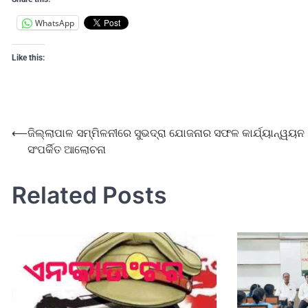
WhatsApp
Like this:
⟵
ଜିଲ୍ଲାପାଳ ସମ୍ମିଳନୀରେ ସୁଭଦ୍ରା ଯୋଜନାର ସଫଳ କାର୍ଯ୍ୟାନ୍ୱୟନ
ସଂପର୍କିତ ଆଲୋଚନା
Related Posts