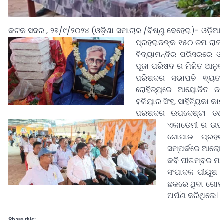
କଟକ ସଦର , ୨୭/୯/୨୦୨୪ (ଓଡ଼ିଶା ସମାଚାର /ବିଷ୍ଣୁ ବେହେରା)- ଓଡ଼ିଆ
ପ୍ରହରାଜଙ୍କ ୧୫୦ ତମ
ରା
ବିଦ୍ୟାମନ୍ଦିର ପରିସରରେ ଓ
ପୂଜା ପରିଷଦ ର ମିଳିତ ଆନ
ପରିଷଦର ସଭାପତି ଵ୍ୟଙ୍
ରୋହିତ୍ୟରେ ଆୟୋଜିତ ଜୟନ
ବଳିୟାର ସିଂହ, ସାହିତ୍ୟିକା 
ପରିଷଦର ଉପଦେଷ୍ଟା ତଥା
ଏକାଡେମୀ ର ଉପ
ଗୋପାଳ ପ୍ରହର
ସମ୍ପର୍କରେ ଆଲ
କବି ପୀତାମ୍ବର ମ
ସଂପାଦକ ପୀୟୂଷ 
ଛକରେ ଥିବା ଗୋପା
ଅର୍ପଣ କରିଥିଲେ।
Share this: