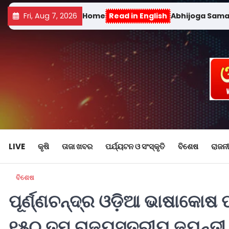
Fri, Aug 7, 2026
Home
Read in English
Abhijoga Sam
LIVE
କୃଷି
ତାଜା ଖବର
ପର୍ଯ୍ୟଟନ ଓ ସଂସ୍କୃତି
ବିଶେଷ
ରାଜନୀ
ବିଶେଷ
ପୂର୍ଣ୍ଣଚନ୍ଦ୍ର ଓଡ଼ିଆ ଭାଷାକୋଷ
୧୫୦ ତମ ରାଜ୍ୟସ୍ତରୀୟ ଜୟନ୍ତ