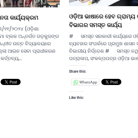
ଓଡ଼ିଆ ଭାଷାରେ ହେବ ଗ୍ରାମ୍ୟ
ା କାର୍ୟ୍ୟକ୍ରମ
ବିଭାଗର ସମସ୍ତ କାର୍ଯ୍ୟ
୩/୧୧/୨୦୨୪ (ଓଡ଼ିଶା
 ବ୍ଲକ ଅନ୍ତର୍ଗତ ଗଡ଼କୁଜଙ୍ଗ
# ସମସ୍ତ ସରକାରୀ କାର୍ଯ୍ୟରେ ଓ
ଉନ୍ନୀତ ଉଚ୍ଚ ବିଦ୍ୟାଳୟରେ
ବ୍ୟବହାର ସଂପର୍କରେ ପ୍ରମୁଖ ଶାସନ 
ଲ୍ଲା ଆଇନ ସେବା ପ୍ରାଧୀକରଣ
ବିଭାଗୀୟ ନିର୍ଦ୍ଦେଶ # ସମସ୍ତ ନଥ
ର୍ତ୍ତବ୍ୟ,…
ପତ୍ରାଳାପ, ସଂକଳ୍ପପତ୍ର ଓଡ଼ିଆ ଭା
Share this:
WhatsApp
Like this: