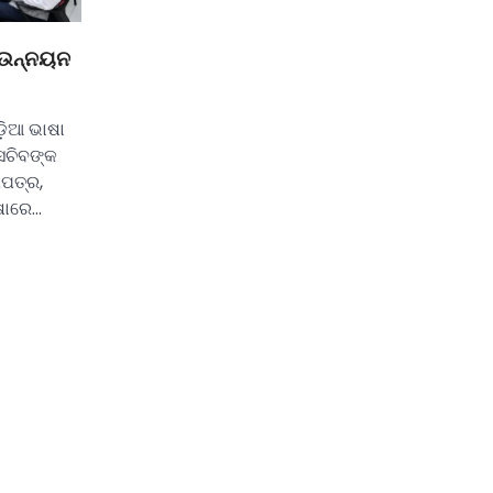
 ଉନ୍ନୟନ
ଡ଼ିଆ ଭାଷା
ସଚିବଙ୍କ
ିପତ୍ର,
ଷାରେ…