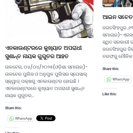
ଆଇନ ସଚେତନତ
ଜଗତସିଂହପୁର ,୧
ସମାଚାର)-ଏରସମା
ସ୍ଥିତ ସରକାରୀ 
ଏନକାଉଣ୍ଟରରେ କୁଖ୍ୟାତ ଅପରାଧୀ
ଜଗତସିଂହପୁର ଜି
ତରଫରୁ ମୌଳିକ କ
ସୁଶାନ୍ତ ନାୟକ ଗୁରୁତର ଆହତ
ତାଳଚେର, ୦୪/୦୪/୨୦୨୫(ଓଡ଼ିଶା ସମାଚାର)-
Share this:
ତାଳଚେର ପୁଲିସ ଓ ଅନୁଗୁଳ ପୁଲିସର ସ୍ପେସାଲ୍
WhatsApp
ସ୍କ୍ୱାଡ୍ ପକ୍ଷରୁ ଏନକାଉଣ୍ଟର ହୋଇଛି ।
ଏନକାଉଣ୍ଟରରେ କୁଖ୍ୟାତ ଅପରାଧୀ ସୁଶାନ୍ତ
Like this:
ନାୟକ ଗୁରୁତର…
Share this:
WhatsApp