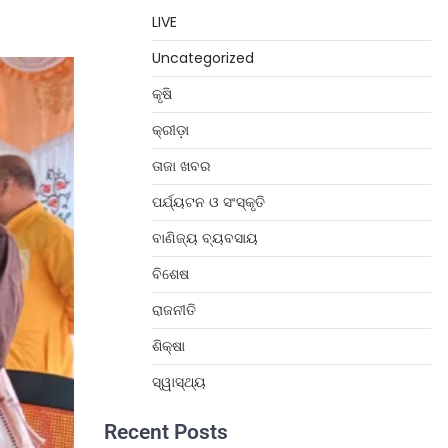
LIVE
Uncategorized
କୃଷି
କ୍ରୀଡ଼ା
ତାଜା ଖବର
ପର୍ଯ୍ୟଟନ ଓ ସଂସ୍କୃତି
ବାଣିଜ୍ୟ ବ୍ୟବସାୟ
ବିଶେଷ
ରାଜନୀତି
ଶିକ୍ଷା
ସ୍ୱାସ୍ଥ୍ୟ
Recent Posts