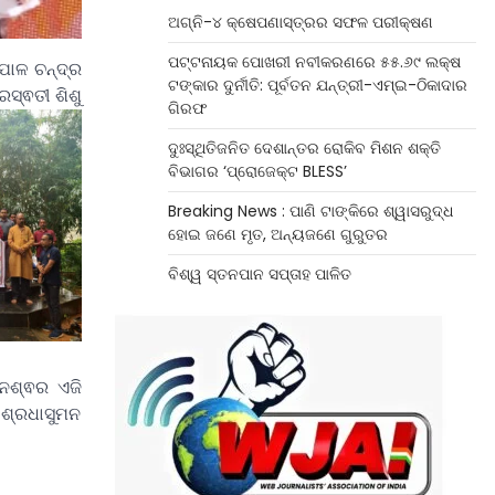
ଅଗ୍ନି-୪ କ୍ଷେପଣାସ୍ତ୍ରର ସଫଳ ପରୀକ୍ଷଣ
ପଟ୍ଟନାୟକ ପୋଖରୀ ନବୀକରଣରେ ୫୫.୬୯ ଲକ୍ଷ
ପାଳ ଚନ୍ଦ୍ର
ଟଙ୍କାର ଦୁର୍ନୀତି: ପୂର୍ବତନ ଯନ୍ତ୍ରୀ-ଏମ୍‌ଇ-ଠିକାଦାର
ସ୍ଵତୀ ଶିଶୁ
ଗିରଫ
ଦୁଃସ୍ଥିତିଜନିତ ଦେଶାନ୍ତର ରୋକିବ ମିଶନ ଶକ୍ତି
ବିଭାଗର ‘ପ୍ରୋଜେକ୍ଟ BLESS’
Breaking News : ପାଣି ଟାଙ୍କିରେ ଶ୍ୱାସରୁଦ୍ଧ
ହୋଇ ଜଣେ ମୃତ, ଅନ୍ୟଜଣେ ଗୁରୁତର
ବିଶ୍ୱ ସ୍ତନପାନ ସପ୍ତାହ ପାଳିତ
ନେଶ୍ଵର ଏଜି
ି ଶ୍ରଧାସୁମନ