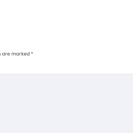
ds are marked
*