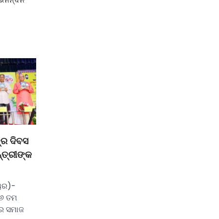
୍ର ଦିବସ
ତ୍ରୀଙ୍କ
ାଚାର)-
୦୬ ତମ
େ ସମାଜ