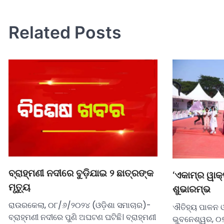
Related Posts
ବ୍ରାହ୍ମଣୀ ନଦୀରେ ବୁଡ଼ିଯାଇ ୨ ଛାତ୍ରଙ୍କ
‘ଏକାମ୍ର ୱାକ
ମୃତ୍ୟୁ
ଶୁଭାରମ୍ଭ
ରାଉରକେଲା, ୦୮/୬/୨୦୨୪ (ଓଡ଼ିଶା ସମାଚାର)-
ଐତିହ୍ୟ ପାଳନ ଓ
ବ୍ରାହ୍ମଣୀ ନଦୀରେ ପୁଣି ଅଘଟଣ ଘଟିଛି। ବ୍ରାହ୍ମଣୀ
ଭୁବନେଶ୍ୱର, ୦