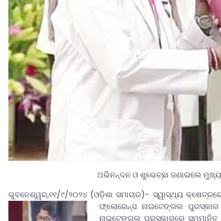
ଅଭିନନ୍ଦନ ଓ ଶୁଭେଚ୍ଛା ଜଣାଇଲେ ମୁଖ୍ୟମନ୍ତ୍ର
ଭୁବନେଶ୍ୱର,୧୧/୯/୨୦୨୪ (ଓଡ଼ିଶା ସମାଚାର)- ସ୍ୱାସ୍ଥ୍ୟ କ୍ଷେତ୍ରର
ଫ୍ଲୋରେନ୍ସ ନାଇଟେଙ୍ଗଲ ପୁରସ୍କାର 
ନାଇଟେଙ୍ଗଲ ପୁରସ୍କାରରେ ସମ୍ମାନିତ କରି