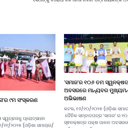
‘ସମାଜ’ର ୧୦୬ ତମ ସ୍ୱନକ୍ଷତ
ଅବସରରେ ମାନ୍ୟବର ମୁଖ୍ୟମନ୍
ଅଭିଭାଷଣ
୍‌ସ’ର ୯ମ ସଂସ୍କରଣ
କଟକ, ୧୬/୧୦/୨୦୨୫ (ଓଡ଼ିଶା ସମ
ଦୈନିକ ସମ୍ବାଦପତ୍ର ‘ସମାଜ’ ର ୧
 ସ୍ୱଚ୍ଛତାକୁ ପ୍ରୋତ୍ସାହନ
ସ୍ଵନକ୍ଷତ୍ର ପକ୍ଷ ପାଳନ ଅବସରର
୭/୧୧/୨୦୨୫ (ଓଡ଼ିଶା ସମାଚାର/