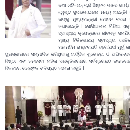
ତଥା ଓଟି-ଇନ୍ ଚାର୍ଜ ସିଷ୍ଟର ଭାବେ କାର୍ଯ
ୱେଷ୍ଟ ସୁପରଭାଇଜର ମଧ୍ୟ ଅଛନ୍ତି।
ତାଙ୍କୁ ମୁଖ୍ୟମନ୍ତ୍ରୀ ମୋହନ ଚରଣ 
ଜଣାଇଛନ୍ତି । ସୋସିଆଲଲ ମିଡିଆ ଏକ୍ସର
ସ୍ବାସ୍ଥ୍ୟ କ୍ଷେତ୍ରରେ ଜୀବନକୁ ସମର୍ପି
ମୁଖ୍ୟ ଚିକିତ୍ସାଳୟ ସ୍ବାସ୍ଥ୍ୟ ସେବିକ
ମହାମହିମ ରାଷ୍ଟ୍ରପତି ଦ୍ରୌପଦୀ ମୁର୍ମୁ
ପୁରସ୍କାରରେ ସମ୍ମାନିତ କରିଥିବାରୁ ହାର୍ଦ୍ଦିକ ଶୁଭେଚ୍ଛା ଓ ଅଭିନନ
ନିଷ୍ଠା ଏବଂ ଜନସେବା ମହିଳା ସଶକ୍ତିକରଣର ସର୍ବଶ୍ରେଷ୍ଠ ଉଦାହରଣ
ନିକଟରେ ଉଜ୍ଜ୍ଵଳ ଭବିଷ୍ୟତ କାମନା କରୁଛି ।
Video
Player