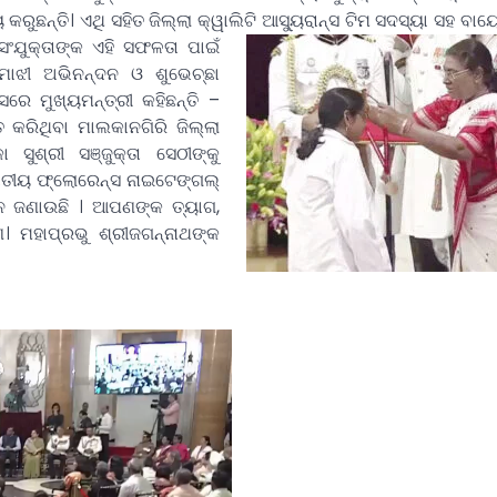
୍ୟ କରୁଛନ୍ତି। ଏଥି ସହିତ ଜିଲ୍ଲା କ୍ୱାଲିଟି ଆସ୍ୟୁରାନ୍ସ ଟିମ ସଦସ୍ୟା ସହ ବା
ସଂଯୁକ୍ତାଙ୍କ ଏହି ସଫଳତା ପାଇଁ
ମାଝୀ ଅଭିନନ୍ଦନ ଓ ଶୁଭେଚ୍ଛା
େ ମୁଖ୍ୟମନ୍ତ୍ରୀ କହିଛନ୍ତି –
ତ କରିଥିବା ମାଲକାନଗିରି ଜିଲ୍ଲା
ା ସୁଶ୍ରୀ ସଞ୍ଜୁକ୍ତା ସେଠୀଙ୍କୁ
 ଜାତୀୟ ଫ୍ଲୋରେନ୍ସ ନାଇଟେଙ୍ଗଲ୍
୍ଦନ ଜଣାଉଛି । ଆପଣଙ୍କ ତ୍ୟାଗ,
। ମହାପ୍ରଭୁ ଶ୍ରୀଜଗନ୍ନାଥଙ୍କ