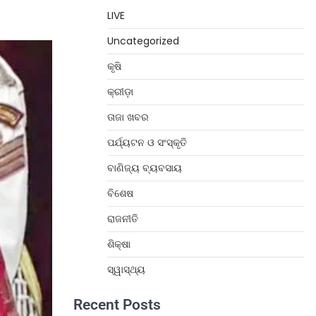
LIVE
Uncategorized
କୃଷି
କ୍ରୀଡ଼ା
ତାଜା ଖବର
ପର୍ଯ୍ୟଟନ ଓ ସଂସ୍କୃତି
ବାଣିଜ୍ୟ ବ୍ୟବସାୟ
ବିଶେଷ
ରାଜନୀତି
ଶିକ୍ଷା
ସ୍ୱାସ୍ଥ୍ୟ
Recent Posts