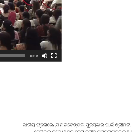
00:58
ଜାତୀୟ ଫ୍ଲୋରେନ୍ସ ନାଇଟେଙ୍ଗଲ ପୁରସ୍କାର ପାଇଁ ଶ୍ରୀମତୀ ସ
ସେଠୀଙ୍କୁ ବିରୋଧୀ ଦଳ ନେତା ନବୀନ ପଟ୍ଟନାୟକଙ୍କ ଅ