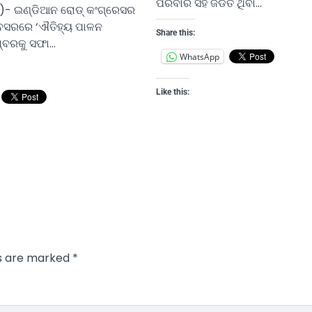
ପରିବାର ସହ ଜଡିତ ଥିବା…
)- ଇଣ୍ଡିଆନ ରୋଡ୍ କଂଗ୍ରେସର
ସରରେ ‘ଐତିହ୍ୟ ପାଳନ
Share this:
ଶ୍ବରକୁ ସଫା…
WhatsApp
Like this:
ds are marked
*