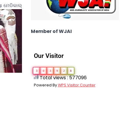
ୟୋ ମେଡିକାଲ୍
Member of WJAI
Our Visitor
3
0
3
9
2
8
Total views : 577096
Powered By
WPS Visitor Counter