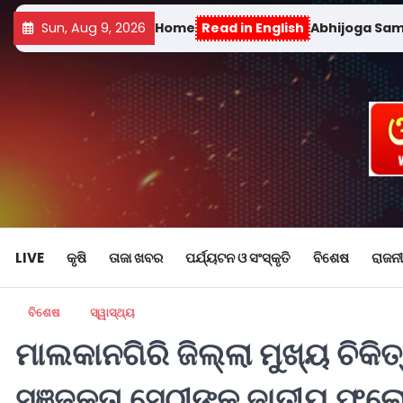
Sun, Aug 9, 2026
Home
Read in English
Abhijoga Sa
LIVE
କୃଷି
ତାଜା ଖବର
ପର୍ଯ୍ୟଟନ ଓ ସଂସ୍କୃତି
ବିଶେଷ
ରାଜନୀ
ବିଶେଷ
ସ୍ୱାସ୍ଥ୍ୟ
ମାଲକାନଗିରି ଜିଲ୍ଲା ମୁଖ୍ୟ ଚିକିତ
ସଞ୍ଜୁକ୍ତା ସେଠୀଙ୍କୁ ଜାତୀୟ ଫ୍