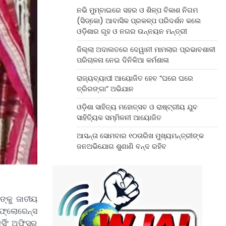
ନଭି ମୁମ୍ବାଇରେ ସହର ଓ ଶିଳ୍ପ ବିକାଶ ନିଗମ
(ସିଡ୍‌କୋ) ଆବାସିକ ପ୍ରକଳ୍ପ ପରିଦର୍ଶନ କଲେ
ଓଡ଼ିଶାର ଗୃହ ଓ ନଗର ଉନ୍ନୟନ ମନ୍ତ୍ରୀ
ଜିଲ୍ଲା ଅଦାଲତରେ ଦେୱାନୀ ମାମଲାର ପ୍ରଭାବଶାଳୀ
ପରିଚାଳନା ନେଇ ଦିନିକିଆ କର୍ମଶାଳା
ରାଜ୍ୟବ୍ୟାପୀ ଆୟୋଜିତ ହେବ “ଘରେ ଘରେ
ତ୍ରିରଙ୍ଗା” ଅଭିଯାନ
ଓଡ଼ିଶା ସାହିତ୍ୟ ମହୋତ୍ସବ ଓ ରାଷ୍ଟ୍ରୀୟ ଯୁବ
ସାହିତ୍ୟିକ ସମ୍ମିଳନୀ ଆୟୋଜିତ
ଆସନ୍ତା ସୋମବାର ୧୦ତାରିଖ ମୁଖ୍ୟମନ୍ତ୍ରୀଙ୍କ
ଜନଅଭିଯୋଗ ଶୁଣାଣି ବନ୍ଦ ରହିବ
ଙ୍କୁ ଜାତୀୟ
 ଫ୍ଲୋରେନ୍ସ
୍ସିଂ ଅଫିସର