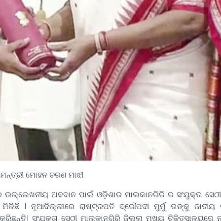
ୀ ମୋହନ ଚରଣ ମାଝୀ
େ ଉଲ୍ଲେଖନୀୟ ଅବଦାନ ପାଇଁ ଓଡ଼ିଶାର ମାଲକାନଗିରି ର ସଂଯୁକ୍ତା ସେଠୀ
ମିଳିଛି ।
ନୂଆଦିଲ୍ଲୀରେ ରାଷ୍ଟ୍ରପତି ଦ୍ରୌପଦୀ ମୁର୍ମୁ ତାଙ୍କୁ ଜାତୀୟ
ଛନ୍ତି। ସଂଯୁକ୍ତା ସେଠୀ ମାଲକାନଗିରି ଜିଲ୍ଲା ମୁଖ୍ୟ ଚିକିତ୍ସାଳୟରେ ନର