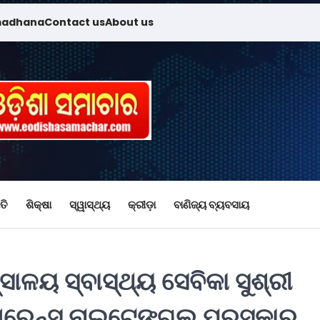
madhana
Contact us
About us
ତି
ଶିକ୍ଷା
ସ୍ୱାସ୍ଥ୍ୟ
କ୍ରୀଡ଼ା
ବାଣିଜ୍ୟ ବ୍ୟବସାୟ
୍ସାଳୟ ସ୍ବାସ୍ଥ୍ୟ ସେବିକା ସୁଶ୍ରୀ
ଲୋରେନ୍ସ ନାଇଟେଙ୍ଗଲ୍ ପୁରସ୍କାର