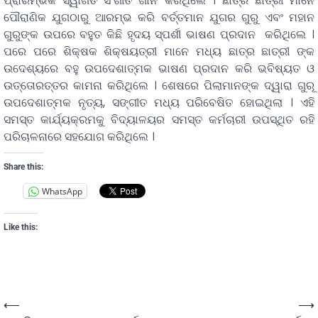
ପ୍ରାରମ୍ଭିକ ସ୍ୱାଗତ ସଂଗୀତ ଗାନ କରିଥିଲେ । ଛାତ୍ର ଛାତ୍ରୀ ମାନେ
ପୌରାଣିକ ଯୁଗଠାରୁ ଆରମ୍ଭ କରି ବର୍ତ୍ତମାନ ଯୁଗର ଗୁରୁ ଏବଂ ମହାନ
ଗୁରୁଙ୍କ ଉପରେ ବହୁତ କିଛି ହୃଦୟ ସ୍ପର୍ଶୀ ଭାଷଣ ପ୍ରଦାନ କରିଥିଲେ ।
ପରେ ପରେ ଶିକ୍ଷକ ଶିକ୍ଷୟତ୍ରୀ ମାନେ ମଧ୍ୟ ଛାତ୍ର ଛାତ୍ରୀ ଙ୍କ
ଉଦେଶ୍ୟରେ ବହୁ ଉପଦେଶାତ୍ମକ ଭାଷଣ ପ୍ରଦାନ କରି ଭବିଷ୍ୟତ ଓ
ଉତ୍ତୋରତ୍ତର କାମନା କରିଥିଲେ । ଶେଷରେ ପିଲାମାନଙ୍କ ଦ୍ୱାରା ଗୁରୂ
ଉପଦେଶାତ୍ମକ ନୃତ୍ୟ, ସଙ୍ଗୀତ ମଧ୍ୟ ପରିବେଷିତ ହୋଇଥିଲା । ଏହି
ସମସ୍ତ କାର୍ଯ୍ୟକ୍ରମକୁ ବିଦ୍ୟାଳୟର ସମସ୍ତ କର୍ମଚାରୀ ଉପସ୍ଥିତ ରହି
ପରିଚାଳନାରେ ସହଯୋଗ କରିଥିଲେ ।
Share this:
WhatsApp
Like this:
⟵
⟶