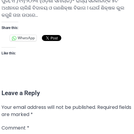
ପୁରୀ, ୧୮/୧୨/୨୦୨୩ (ଓଡ଼ିଶା ସମାଚାର)- ରାଜ୍ୟ ସରକାରଙ୍କ ୫ଟି
ଅଧୀନରେ ଚାଲିଛି ବିଦାଳୟ ଓ ଗଣଶିକ୍ଷା ବିଭାଗ । ଯେଉଁ ଶିକ୍ଷକ ଭୁଲ
କରୁଛି ତାହା ଉପରେ…
Share this:
WhatsApp
Like this:
Leave a Reply
Your email address will not be published.
Required fields
are marked
*
Comment
*