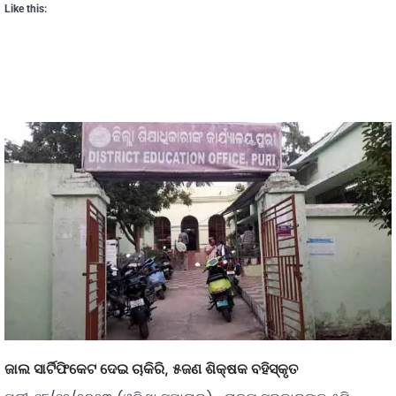
Like this:
ଜାଲ ସାର୍ଟିଫିକେଟ ଦେଇ ଚାକିରି, ୫ଜଣ ଶିକ୍ଷକ ବହିସ୍କୃତ