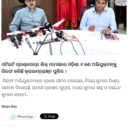
ଓଟିଇଟି ପ୍ରଶ୍ନପତ୍ର ଲିକ୍‌ ମାମଲାରେ ଓଡ଼ିଶା ୬ ଜଣ ଅଭିଯୁକ୍ତଙ୍କୁ
ଗିରଫ କରିଛି କ୍ରାଇମ୍‌ବ୍ରାଞ୍ଚ ପୁଲିସ ।
ଗିରଫ ଅଭିଯୁକ୍ତମାନେ ହେଲେ ଜୀତନ ମହାରାଣା, ବିଜୟ କୁମାର ମିଶ୍ର,
ସନାତନ ବିଶୋୟୀ, ରାମଜୀ ପ୍ରସାଦ ଗୁପ୍ତା, ଅଜୟ କୁମାର ସାହୁ ଓ ଜୟନ୍ତ
କୁମାର ରାଉତ।…
Share this:
WhatsApp