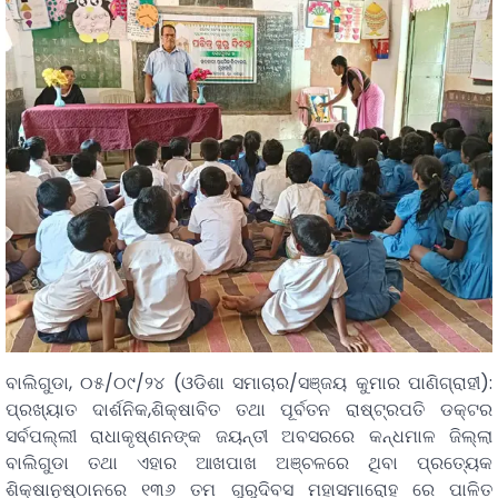
ବାଲିଗୁଡା, ୦୫/୦୯/୨୪ (ଓଡିଶା ସମାଚାର/ସଞ୍ଜୟ କୁମାର ପାଣିଗ୍ରାହୀ):
ପ୍ରଖ୍ୟାତ ଦାର୍ଶନିକ,ଶିକ୍ଷାବିତ ତଥା ପୂର୍ବତନ ରାଷ୍ଟ୍ରପତି ଡକ୍ଟର
ସର୍ବପଲ୍ଲୀ ରାଧାକୃଷ୍ଣନଙ୍କ ଜୟନ୍ତୀ ଅବସରରେ କନ୍ଧମାଳ ଜିଲ୍ଲା
ବାଲିଗୁଡା ତଥା ଏହାର ଆଖପାଖ ଅଞ୍ଚଳରେ ଥିବା ପ୍ରତ୍ୟେକ
ଶିକ୍ଷାନୁଷ୍ଠାନରେ ୧୩୬ ତମ ଗୁରୁଦିବସ ମହାସମାରୋହ ରେ ପାଳିତ