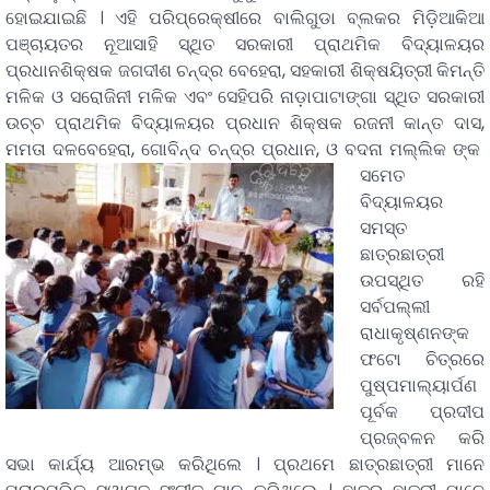
ହୋଇଯାଇଛି । ଏହି ପରିପ୍ରେକ୍ଷୀରେ ବାଲିଗୁଡା ବ୍ଲକର ମିଡ଼ିଆକିଆ
ପଞ୍ଚାୟତର ନୂଆସାହି ସ୍ଥିତ ସରକାରୀ ପ୍ରାଥମିକ ବିଦ୍ୟାଳୟର
ପ୍ରଧାନଶିକ୍ଷକ ଜଗଦୀଶ ଚନ୍ଦ୍ର ବେହେରା, ସହକାରୀ ଶିକ୍ଷୟିତ୍ରୀ କିମନ୍ତି
ମଳିକ ଓ ସରୋଜିନୀ ମଳିକ ଏବଂ ସେହିପରି ନାଡ଼ାପାଟାଙ୍ଗା ସ୍ଥିତ ସରକାରୀ
ଉଚ୍ଚ ପ୍ରାଥମିକ ବିଦ୍ୟାଳୟର ପ୍ରଧାନ ଶିକ୍ଷକ ରଜନୀ କାନ୍ତ ଦାସ,
ମମତା ଦଳବେହେରା, ଗୋବିନ୍ଦ ଚନ୍ଦ୍ର ପ୍ରଧାନ, ଓ ବଦନା ମଲ୍ଲିକ ଙ୍କ
ସମେତ
ବିଦ୍ୟାଳୟର
ସମସ୍ତ
ଛାତ୍ରଛାତ୍ରୀ
ଉପସ୍ଥିତ ରହି
ସର୍ବପଲ୍ଲୀ
ରାଧାକୃଷ୍ଣନଙ୍କ
ଫଟୋ ଚିତ୍ରରେ
ପୁଷ୍ପମାଲ୍ୟାର୍ପଣ
ପୂର୍ବକ ପ୍ରଦୀପ
ପ୍ରଜ୍ବଳନ କରି
ସଭା କାର୍ଯ୍ୟ ଆରମ୍ଭ କରିଥିଲେ । ପ୍ରଥମେ ଛାତ୍ରଛାତ୍ରୀ ମାନେ