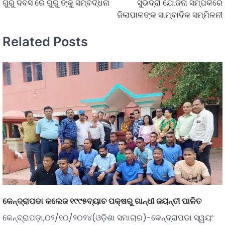
ଗୁରୁ ଦିବସ ରେ ଗୁରୁ ଙ୍କୁ ସମ୍ବର୍ଦ୍ଧନା
ସୁଭଦ୍ରା ଯୋଜନା ସମ୍ପର୍କରେ
ଜିଲାପାଳଙ୍କ ସାମ୍ବାଦିକ ସମ୍ମିଳନୀ
Related Posts
କେନ୍ଦ୍ରାପଡା କଲେଜ ୧୯୯୫ବ୍ୟାଚ ପକ୍ଷରୁ ଗାନ୍ଧୀ ଜୟନ୍ତୀ ପାଳିତ
କେନ୍ଦ୍ରାପଡ଼ା,୦୨/୧୦/୨୦୨୪(ଓଡ଼ିଶା ସମାଚାର)-କେନ୍ଦ୍ରାପଡା ସ୍ୱୟଂ