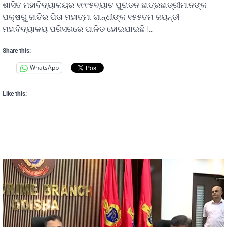
ଶାସିତ ମହାବିଦ୍ୟାଳୟର ୧୯୯୫ବ୍ୟାଚ ପୁରାତନ ଛାତ୍ରଛାତ୍ରୀମାନଙ୍କ
ପକ୍ଷରୁ ଜାତିର ପିତା ମହାତ୍ମା ଗାନ୍ଧୀଙ୍କ ୧୫୫ତମ ଜୟନ୍ତୀ
ମହାବିଦ୍ୟାଳୟ ପରିସରରେ ପାଳିତ ହୋଇଯାଇଛି ।…
Share this:
WhatsApp
Like this: