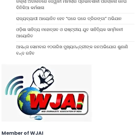
ଜିଲ୍ଲା ଅଦାଲତରେ ଦେୱାନୀ ମାମଲାର ପ୍ରଭାବଶାଳୀ ପରିଚାଳନା ନେଇ
ଦିନିକିଆ କର୍ମଶାଳା
ରାଜ୍ୟବ୍ୟାପୀ ଆୟୋଜିତ ହେବ “ଘରେ ଘରେ ତ୍ରିରଙ୍ଗା” ଅଭିଯାନ
ଓଡ଼ିଶା ସାହିତ୍ୟ ମହୋତ୍ସବ ଓ ରାଷ୍ଟ୍ରୀୟ ଯୁବ ସାହିତ୍ୟିକ ସମ୍ମିଳନୀ
ଆୟୋଜିତ
ଆସନ୍ତା ସୋମବାର ୧୦ତାରିଖ ମୁଖ୍ୟମନ୍ତ୍ରୀଙ୍କ ଜନଅଭିଯୋଗ ଶୁଣାଣି
ବନ୍ଦ ରହିବ
Member of WJAI