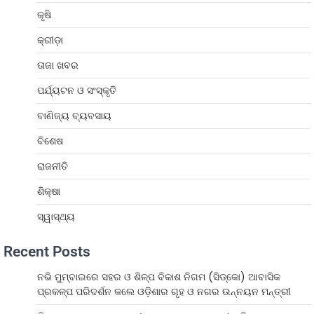
କୃଷି
କ୍ରୀଡ଼ା
ତାଜା ଖବର
ପର୍ଯ୍ୟଟନ ଓ ସଂସ୍କୃତି
ବାଣିଜ୍ୟ ବ୍ୟବସାୟ
ବିଶେଷ
ରାଜନୀତି
ଶିକ୍ଷା
ସ୍ୱାସ୍ଥ୍ୟ
Recent Posts
ନଭି ମୁମ୍ବାଇରେ ସହର ଓ ଶିଳ୍ପ ବିକାଶ ନିଗମ (ସିଡ୍‌କୋ) ଆବାସିକ
ପ୍ରକଳ୍ପ ପରିଦର୍ଶନ କଲେ ଓଡ଼ିଶାର ଗୃହ ଓ ନଗର ଉନ୍ନୟନ ମନ୍ତ୍ରୀ